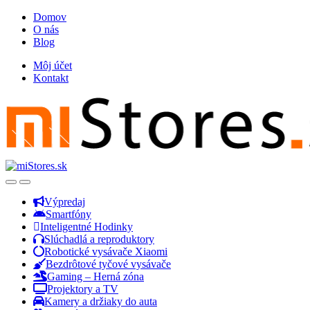
Skip
Skip
Domov
to
to
O nás
navigation
content
Blog
Môj účet
Kontakt
Open
Close
Výpredaj
Smartfóny
Inteligentné Hodinky
Slúchadlá a reproduktory
Robotické vysávače Xiaomi
Bezdrôtové tyčové vysávače
Gaming – Herná zóna
Projektory a TV
Kamery a držiaky do auta