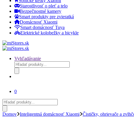
Sonické kefky Xiaomi
Starostlivosť o pleť a telo
Bezpečnostné kamery
Smart produkty pre zvieratká
Domácnosť Xiaomi
Smart domácnosť Tuya
Elektrické kolobežky a bicykle
Vyhľadávanie
Products
search
0
Products
search
Domov
Inteligentná domácnosť Xiaomi
Čističky, ohrievače a zvlh