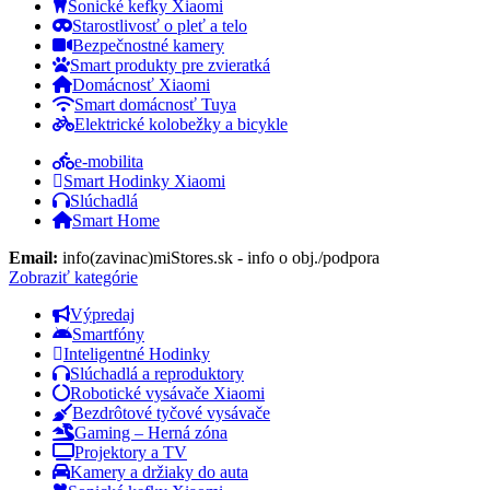
Sonické kefky Xiaomi
Starostlivosť o pleť a telo
Bezpečnostné kamery
Smart produkty pre zvieratká
Domácnosť Xiaomi
Smart domácnosť Tuya
Elektrické kolobežky a bicykle
e-mobilita
Smart Hodinky Xiaomi
Slúchadlá
Smart Home
Email:
info(zavinac)miStores.sk - info o obj./podpora
Zobraziť kategórie
Výpredaj
Smartfóny
Inteligentné Hodinky
Slúchadlá a reproduktory
Robotické vysávače Xiaomi
Bezdrôtové tyčové vysávače
Gaming – Herná zóna
Projektory a TV
Kamery a držiaky do auta