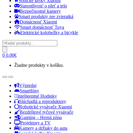
Sonické kefky Xiaomi
Starostlivosť o pleť a telo
Bezpečnostné kamery
Smart produkty pre zvieratká
Domácnosť Xiaomi
Smart domácnosť Tuya
Elektrické kolobežky a bicykle
Products
search
0
0.00
€
Žiadne produkty v košíku.
Open
Close
Výpredaj
Smartfóny
Inteligentné Hodinky
Slúchadlá a reproduktory
Robotické vysávače Xiaomi
Bezdrôtové tyčové vysávače
Gaming – Herná zóna
Projektory a TV
Kamery a držiaky do auta