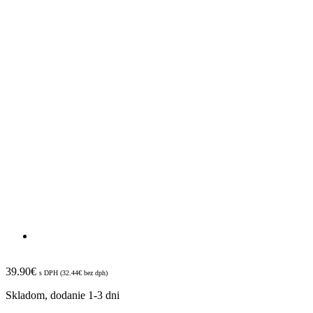
39.90
€
s DPH (
32.44
€
bez dph)
Skladom, dodanie 1-3 dni