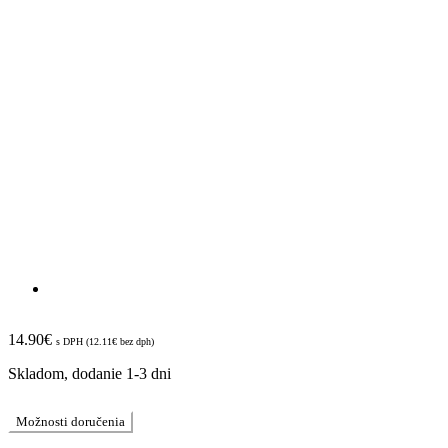
14.90
€
s DPH (
12.11
€
bez dph)
Skladom, dodanie 1-3 dni
Možnosti doručenia