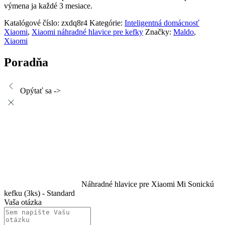
výmena ja každé 3 mesiace.
Katalógové číslo:
zxdq8r4
Kategórie:
Inteligentná domácnosť
Xiaomi
,
Xiaomi náhradné hlavice pre kefky
Značky:
Maldo
,
Xiaomi
Poradňa
Opýtať sa ->
Náhradné hlavice pre Xiaomi Mi Sonickú
kefku (3ks) - Standard
Vaša otázka