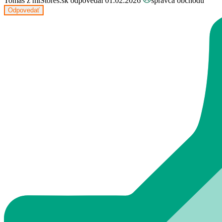
Tomáš z miStores.sk
odpovedal 01.02.2026
správca obchodu
Odpovedať