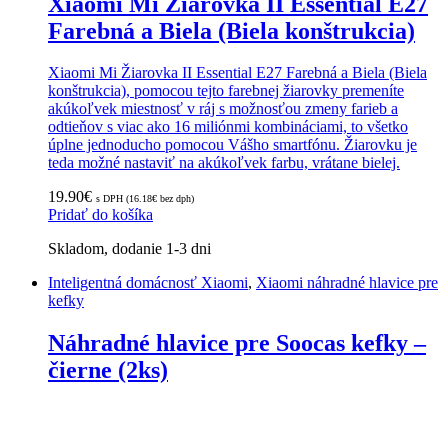
Xiaomi Mi Žiarovka II Essential E27
Farebná a Biela (Biela konštrukcia)
Xiaomi Mi Žiarovka II Essential E27 Farebná a Biela (Biela
konštrukcia), pomocou tejto farebnej žiarovky premeníte
akúkoľvek miestnosť v ráj s možnosťou zmeny farieb a
odtieňov s viac ako 16 miliónmi kombináciami, to všetko
úplne jednoducho pomocou Vášho smartfónu. Žiarovku je
teda možné nastaviť na akúkoľvek farbu, vrátane bielej.
19.90
€
s DPH (
16.18
€
bez dph)
Pridať do košíka
Skladom, dodanie 1-3 dni
Inteligentná domácnosť Xiaomi
,
Xiaomi náhradné hlavice pre
kefky
Náhradné hlavice pre Soocas kefky –
čierne (2ks)