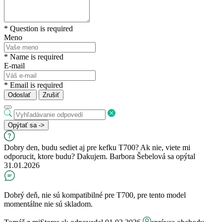
* Question is required
Meno
* Name is required
E-mail
* Email is required
Odoslať
Zrušiť
Opýtať sa ->
Dobry den, budu sediet aj pre kefku T700? Ak nie, viete mi
odporucit, ktore budu? Dakujem.
Barbora Šebelová
sa opýtal
31.01.2026
Dobrý deň, nie sú kompatibilné pre T700, pre tento model
momentálne nie sú skladom.