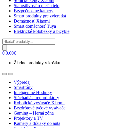
Sonické kefky Xiaomi
Starostlivosť o pleť a telo
Bezpečnostné kamery
Smart produkty pre zvieratká
Domácnosť Xiaomi
Smart domácnosť Tuya
Elektrické kolobežky a bicykle
Products
search
0
0.00
€
Žiadne produkty v košíku.
Open
Close
Výpredaj
Smartfóny
Inteligentné Hodinky
Slúchadlá a reproduktory
Robotické vysávače Xiaomi
Bezdrôtové tyčové vysávače
Gaming – Herná zóna
Projektory a TV
Kamery a držiaky do auta