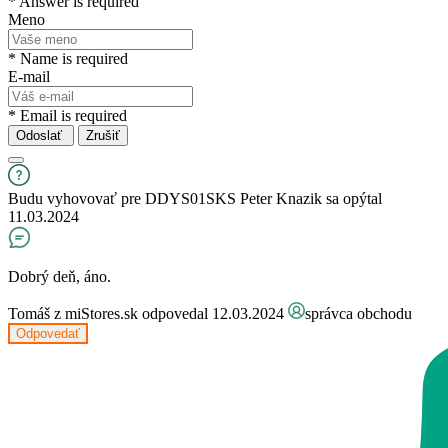
* Answer is required
Meno
* Name is required
E-mail
* Email is required
Odoslať
Zrušiť
Budu vyhovovať pre DDYS01SKS
Peter Knazik
sa opýtal
11.03.2024
Dobrý deň, áno.
Tomáš z miStores.sk
odpovedal 12.03.2024
správca obchodu
Odpovedať