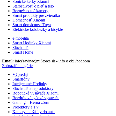
Sonické kefky Xiaomi
Starostlivosť o pleť a telo
Bezpečnostné kamery
Smart produkty pre zvieratká
Domácnosť Xiaomi
Smart domácnosť Tuya
Elektrické kolobežky a bicykle
e-mobilita
Smart Hodinky Xiaomi
Slúchadlá
Smart Home
Email:
info(zavinac)miStores.sk - info o obj./podpora
Zobraziť kategórie
Výpredaj
Smartfóny
Inteligentné Hodinky
Slúchadlá a reproduktory
Robotické vysávače Xiaomi
Bezdrôtové tyčové vysávače
Gaming – Herná zóna
Projektory a TV
Kamery a držiaky do auta