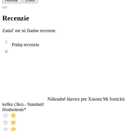
Odoslať
Zrušiť
Recenzie
Zatiaľ nie sú žiadne recenzie.
Pridaj recenziu
Náhradné hlavice pre Xiaomi Mi Sonickú
kefku (3ks) - Standard
Hodnotenie
*