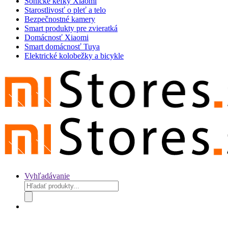
Sonické kefky Xiaomi
Starostlivosť o pleť a telo
Bezpečnostné kamery
Smart produkty pre zvieratká
Domácnosť Xiaomi
Smart domácnosť Tuya
Elektrické kolobežky a bicykle
Vyhľadávanie
Products
search