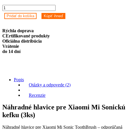
Náhradné
hlavice
Pridať do košíka
Kúpiť ihneď
pre
Xiaomi
Mi
Rýchla doprava
Sonickú
CErtifikované produkty
kefku
Oficiálna distribúcia
(3ks)
Vrátenie
-
do 14 dní
Standard
quantity
Popis
Otázky a odpovede (2)
Recenzie
Náhradné hlavice pre Xiaomi Mi Sonickú
kefku (3ks)
Náhradné hlavice pre Xiaomi Mi Sonic ToothBrush – odporúčaná