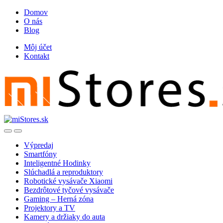
Skip
Skip
Domov
to
to
O nás
navigation
content
Blog
Môj účet
Kontakt
Open
Close
Výpredaj
Smartfóny
Inteligentné Hodinky
Slúchadlá a reproduktory
Robotické vysávače Xiaomi
Bezdrôtové tyčové vysávače
Gaming – Herná zóna
Projektory a TV
Kamery a držiaky do auta