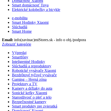
Domácnosť Xiaomi
Smart domácnosť Tuya
Elektrické kolobežky a bicykle
e-mobilita
Smart Hodinky Xiaomi
Slúchadlá
Smart Home
Email:
info(zavinac)miStores.sk - info o obj./podpora
Zobraziť kategórie
Výpredaj
Smartfóny
Inteligentné Hodinky
Slúchadlá a reproduktory
Robotické vysávače Xiaomi
Bezdrôtové tyčové vysávače
Gaming – Herná zóna
Projektory a TV
Kamery a držiaky do auta
Sonické kefky Xiaomi
Starostlivosť o pleť a telo
Bezpečnostné kamery
Smart produkty pre zvieratká
Domácnosť Xiaomi