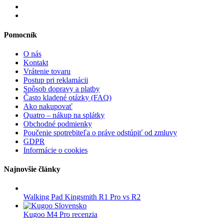
Pomocník
O nás
Kontakt
Vrátenie tovaru
Postup pri reklamácii
Spôsob dopravy a platby
Často kladené otázky (FAQ)
Ako nakupovať
Quatro – nákup na splátky
Obchodné podmienky
Poučenie spotrebiteľa o práve odstúpiť od zmluvy
GDPR
Informácie o cookies
Najnovšie články
Walking Pad Kingsmith R1 Pro vs R2
Kugoo M4 Pro recenzia