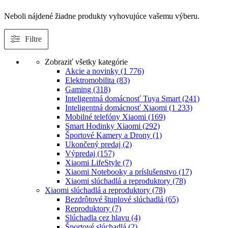
Neboli nájdené žiadne produkty vyhovujúce vašemu výberu.
Filtre
Zobraziť všetky kategórie
Akcie a novinky
(1 776)
Elektromobilita
(83)
Gaming
(318)
Inteligentná domácnosť Tuya Smart
(241)
Inteligentná domácnosť Xiaomi
(1 233)
Mobilné telefóny Xiaomi
(169)
Smart Hodinky Xiaomi
(292)
Športové Kamery a Drony
(1)
Ukončený predaj
(2)
Výpredaj
(157)
Xiaomi LifeStyle
(7)
Xiaomi Notebooky a príslušenstvo
(17)
Xiaomi slúchadlá a reproduktory
(78)
Xiaomi slúchadlá a reproduktory
(78)
Bezdrôtové štuplové slúchadlá
(65)
Reproduktory
(7)
Slúchadla cez hlavu
(4)
Športové slúchadlá
(2)