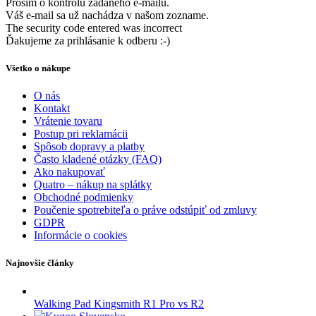
Prosím o kontrolu zadaného e-mailu.
Váš e-mail sa už nachádza v našom zozname.
The security code entered was incorrect
Ďakujeme za prihlásanie k odberu :-)
Všetko o nákupe
O nás
Kontakt
Vrátenie tovaru
Postup pri reklamácii
Spôsob dopravy a platby
Často kladené otázky (FAQ)
Ako nakupovať
Quatro – nákup na splátky
Obchodné podmienky
Poučenie spotrebiteľa o práve odstúpiť od zmluvy
GDPR
Informácie o cookies
Najnovšie články
Walking Pad Kingsmith R1 Pro vs R2