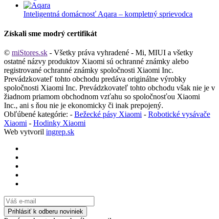
Inteligentná domácnosť Aqara – kompletný sprievodca
Získali sme modrý certifikát
©
miStores.sk
- Všetky práva vyhradené - Mi, MIUI a všetky
ostatné názvy produktov Xiaomi sú ochranné známky alebo
registrované ochranné známky spoločnosti Xiaomi Inc.
Prevádzkovateľ tohto obchodu predáva originálne výrobky
spoločnosti Xiaomi Inc. Prevádzkovateľ tohto obchodu však nie je v
žiadnom priamom obchodnom vzťahu so spoločnosťou Xiaomi
Inc., ani s ňou nie je ekonomicky či inak prepojený.
Obľúbené kategórie: -
Bežecké pásy Xiaomi
-
Robotické vysávače
Xiaomi
-
Hodinky Xiaomi
Web vytvoril
ingrep.sk