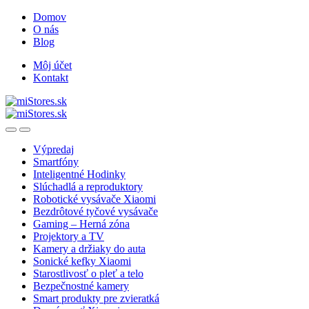
Skip
Skip
Domov
to
to
O nás
navigation
content
Blog
Môj účet
Kontakt
Open
Close
Výpredaj
Smartfóny
Inteligentné Hodinky
Slúchadlá a reproduktory
Robotické vysávače Xiaomi
Bezdrôtové tyčové vysávače
Gaming – Herná zóna
Projektory a TV
Kamery a držiaky do auta
Sonické kefky Xiaomi
Starostlivosť o pleť a telo
Bezpečnostné kamery
Smart produkty pre zvieratká