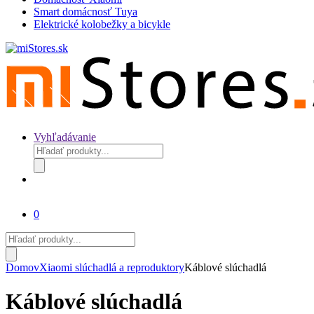
Smart domácnosť Tuya
Elektrické kolobežky a bicykle
Vyhľadávanie
Products
search
0
Products
search
Domov
Xiaomi slúchadlá a reproduktory
Káblové slúchadlá
Káblové slúchadlá