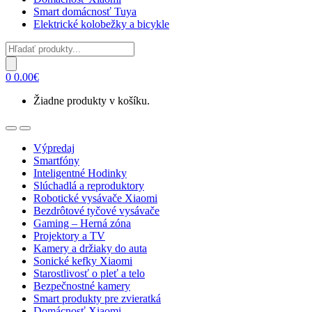
Smart domácnosť Tuya
Elektrické kolobežky a bicykle
Products
search
0
0.00
€
Žiadne produkty v košíku.
Open
Close
Výpredaj
Smartfóny
Inteligentné Hodinky
Slúchadlá a reproduktory
Robotické vysávače Xiaomi
Bezdrôtové tyčové vysávače
Gaming – Herná zóna
Projektory a TV
Kamery a držiaky do auta
Sonické kefky Xiaomi
Starostlivosť o pleť a telo
Bezpečnostné kamery
Smart produkty pre zvieratká
Domácnosť Xiaomi