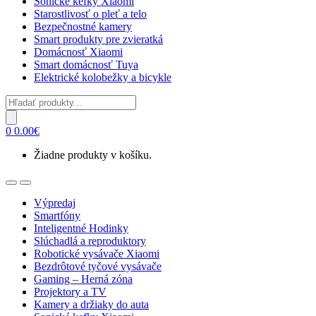
Sonické kefky Xiaomi
Starostlivosť o pleť a telo
Bezpečnostné kamery
Smart produkty pre zvieratká
Domácnosť Xiaomi
Smart domácnosť Tuya
Elektrické kolobežky a bicykle
Products
search
0
0.00
€
Žiadne produkty v košíku.
Open
Close
Výpredaj
Smartfóny
Inteligentné Hodinky
Slúchadlá a reproduktory
Robotické vysávače Xiaomi
Bezdrôtové tyčové vysávače
Gaming – Herná zóna
Projektory a TV
Kamery a držiaky do auta