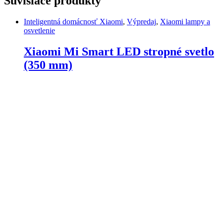
Súvisiace produkty
Inteligentná domácnosť Xiaomi
,
Výpredaj
,
Xiaomi lampy a
osvetlenie
Xiaomi Mi Smart LED stropné svetlo
(350 mm)