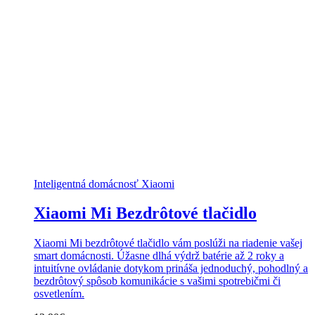
Inteligentná domácnosť Xiaomi
Xiaomi Mi Bezdrôtové tlačidlo
Xiaomi Mi bezdrôtové tlačidlo vám poslúži na riadenie vašej
smart domácnosti. Úžasne dlhá výdrž batérie až 2 roky a
intuitívne ovládanie dotykom prináša jednoduchý, pohodlný a
bezdrôtový spôsob komunikácie s vašimi spotrebičmi či
osvetlením.