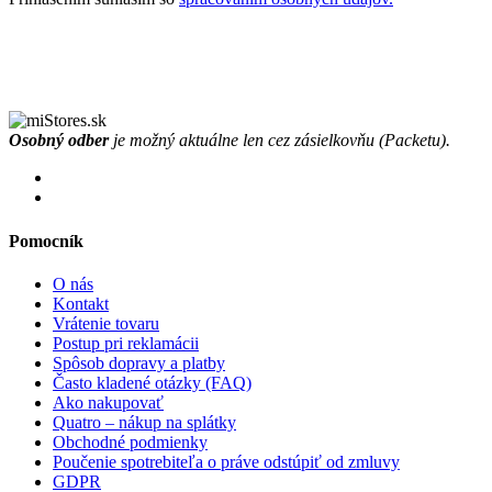
Osobný odber
je možný aktuálne len cez zásielkovňu (Packetu).
Pomocník
O nás
Kontakt
Vrátenie tovaru
Postup pri reklamácii
Spôsob dopravy a platby
Často kladené otázky (FAQ)
Ako nakupovať
Quatro – nákup na splátky
Obchodné podmienky
Poučenie spotrebiteľa o práve odstúpiť od zmluvy
GDPR