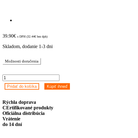
39.90
€
s DPH (
32.44
€
bez dph)
Skladom, dodanie 1-3 dni
Možnosti doručenia
Xiaomi
Mi
Pridať do košíka
Kúpiť ihneď
Air
Purifier
Anti
Rýchla doprava
bacterial
CErtifikované produkty
Filter
Oficiálna distribúcia
quantity
Vrátenie
do 14 dní