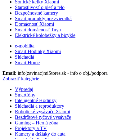
Sonické kefky Xiaomi
Starostlivosť o pleť a telo
Bezpečnostné kamery
Smart produkty pre zvieratká
Domácnosť Xiaomi
Smart domácnosť Tuya
Elektrické kolobežky a bicykle
e-mobilita
Smart Hodinky Xiaomi
Slúchadlá
Smart Home
Email:
info(zavinac)miStores.sk - info o obj./podpora
Zobraziť kategórie
Výpredaj
Smartfóny
Inteligentné Hodinky
Slúchadlá a reproduktory
Robotické vysávače Xiaomi
Bezdrôtové tyčové vysávače
Gaming – Herná zóna
Projektory a TV
Kamery a držiaky do auta