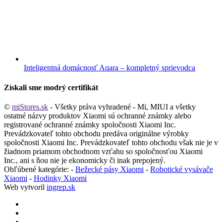
Inteligentná domácnosť Aqara – kompletný sprievodca
Získali sme modrý certifikát
©
miStores.sk
- Všetky práva vyhradené - Mi, MIUI a všetky
ostatné názvy produktov Xiaomi sú ochranné známky alebo
registrované ochranné známky spoločnosti Xiaomi Inc.
Prevádzkovateľ tohto obchodu predáva originálne výrobky
spoločnosti Xiaomi Inc. Prevádzkovateľ tohto obchodu však nie je v
žiadnom priamom obchodnom vzťahu so spoločnosťou Xiaomi
Inc., ani s ňou nie je ekonomicky či inak prepojený.
Obľúbené kategórie: -
Bežecké pásy Xiaomi
-
Robotické vysávače
Xiaomi
-
Hodinky Xiaomi
Web vytvoril
ingrep.sk