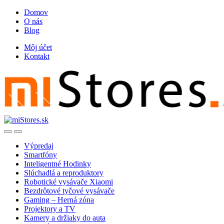
Skip
Skip
Domov
to
to
O nás
navigation
content
Blog
Môj účet
Kontakt
Open
Close
Výpredaj
Smartfóny
Inteligentné Hodinky
Slúchadlá a reproduktory
Robotické vysávače Xiaomi
Bezdrôtové tyčové vysávače
Gaming – Herná zóna
Projektory a TV
Kamery a držiaky do auta