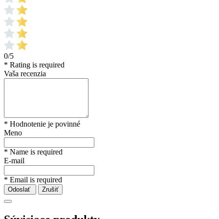
0/5
* Rating is required
Vaša recenzia
* Hodnotenie je povinné
Meno
* Name is required
E-mail
* Email is required
Odoslať
Zrušiť