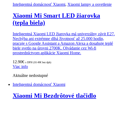
Inteligentná domácnosť Xiaomi
,
Xiaomi lampy a osvetlenie
Xiaomi Mi Smart LED žiarovka
(tepla biela)
Inteligentná Xiaomi LED žiarovka má univerzálny závit E27.
Nechýba ani extrémne dlhá životnosť až 25.000 hodín,
pracuje s Google Assistant a Amazon Alexa a dosahuje teplé
biele svetlo na úrovni 2700K. Olvádanie cez Wi-fi
prostredníctvom aplikácie Xiaomi Home.
12.90
€
s DPH (
10.49
€
bez dph)
Viac info
Aktuálne nedostupné
Inteligentná domácnosť Xiaomi
Xiaomi Mi Bezdrôtové tlačidlo