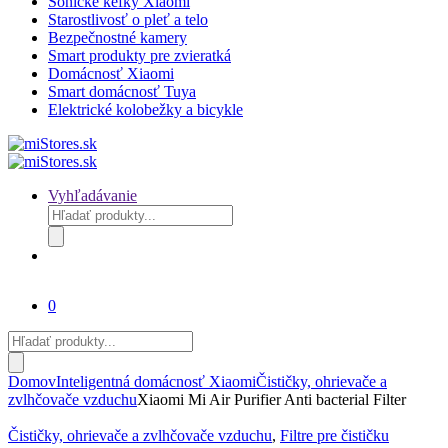
Sonické kefky Xiaomi
Starostlivosť o pleť a telo
Bezpečnostné kamery
Smart produkty pre zvieratká
Domácnosť Xiaomi
Smart domácnosť Tuya
Elektrické kolobežky a bicykle
Vyhľadávanie
Products
search
0
Products
search
Domov
Inteligentná domácnosť Xiaomi
Čističky, ohrievače a
zvlhčovače vzduchu
Xiaomi Mi Air Purifier Anti bacterial Filter
Čističky, ohrievače a zvlhčovače vzduchu
,
Filtre pre čističku