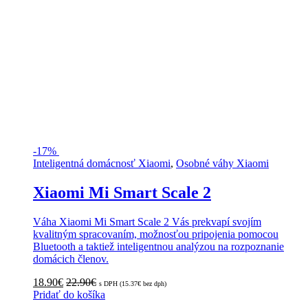
-
17%
Inteligentná domácnosť Xiaomi
,
Osobné váhy Xiaomi
Xiaomi Mi Smart Scale 2
Váha Xiaomi Mi Smart Scale 2 Vás prekvapí svojím
kvalitným spracovaním, možnosťou pripojenia pomocou
Bluetooth a taktiež inteligentnou analýzou na rozpoznanie
domácich členov.
18.90
€
22.90
€
s DPH (
15.37
€
bez dph)
Pridať do košíka