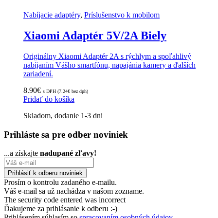
Nabíjacie adaptéry
,
Príslušenstvo k mobilom
Xiaomi Adaptér 5V/2A Biely
Originálny Xiaomi Adaptér 2A s rýchlym a spoľahlivý
nabíjaním Vášho smartfónu, napajánia kamery a ďalších
zariadení.
8.90
€
s DPH (
7.24
€
bez dph)
Pridať do košíka
Skladom, dodanie 1-3 dni
Prihláste sa pre odber noviniek
...a získajte
nadupané zľavy!
Prosím o kontrolu zadaného e-mailu.
Váš e-mail sa už nachádza v našom zozname.
The security code entered was incorrect
Ďakujeme za prihlásanie k odberu :-)
Prihlásením súhlasím so
spracovaním osobných údajov.