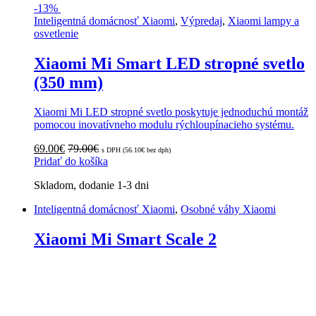
-
13%
Inteligentná domácnosť Xiaomi
,
Výpredaj
,
Xiaomi lampy a
osvetlenie
Xiaomi Mi Smart LED stropné svetlo
(350 mm)
Xiaomi Mi LED stropné svetlo poskytuje jednoduchú montáž
pomocou inovatívneho modulu rýchloupínacieho systému.
69.00
€
79.00
€
s DPH (
56.10
€
bez dph)
Pridať do košíka
Skladom, dodanie 1-3 dni
Inteligentná domácnosť Xiaomi
,
Osobné váhy Xiaomi
Xiaomi Mi Smart Scale 2