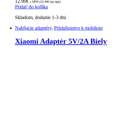
12.90
€
s DPH (
10.49
€
bez dph)
Pridať do košíka
Skladom, dodanie 1-3 dni
Nabíjacie adaptéry
,
Príslušenstvo k mobilom
Xiaomi Adaptér 5V/2A Biely