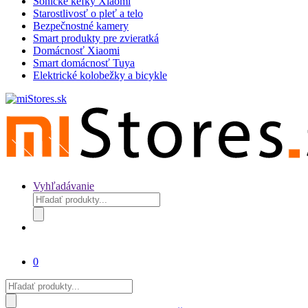
Sonické kefky Xiaomi
Starostlivosť o pleť a telo
Bezpečnostné kamery
Smart produkty pre zvieratká
Domácnosť Xiaomi
Smart domácnosť Tuya
Elektrické kolobežky a bicykle
Vyhľadávanie
Products
search
0
Products
search