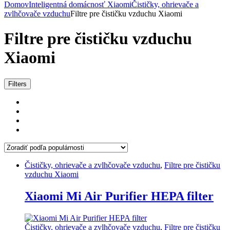
Domov
Inteligentná domácnosť Xiaomi
Čističky, ohrievače a
zvlhčovače vzduchu
Filtre pre čističku vzduchu Xiaomi
Filtre pre čističku vzduchu
Xiaomi
Zoradené
Filters
podľa
popularity
Čističky, ohrievače a zvlhčovače vzduchu
,
Filtre pre čističku
vzduchu Xiaomi
Xiaomi Mi Air Purifier HEPA filter
Čističky, ohrievače a zvlhčovače vzduchu
,
Filtre pre čističku