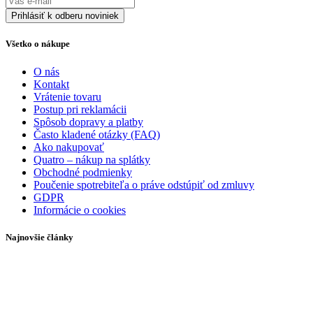
Všetko o nákupe
O nás
Kontakt
Vrátenie tovaru
Postup pri reklamácii
Spôsob dopravy a platby
Často kladené otázky (FAQ)
Ako nakupovať
Quatro – nákup na splátky
Obchodné podmienky
Poučenie spotrebiteľa o práve odstúpiť od zmluvy
GDPR
Informácie o cookies
Najnovšie články