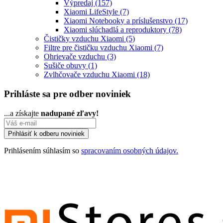
Výpredaj
(157)
Xiaomi LifeStyle
(7)
Xiaomi Notebooky a príslušenstvo
(17)
Xiaomi slúchadlá a reproduktory
(78)
Čističky vzduchu Xiaomi
(5)
Filtre pre čističku vzduchu Xiaomi
(7)
Ohrievače vzduchu
(3)
Sušiče obuvy
(1)
Zvlhčovače vzduchu Xiaomi
(18)
Prihláste sa pre odber noviniek
...a získajte
nadupané zľavy!
Prihlásením súhlasím so
spracovaním osobných údajov.