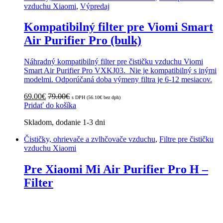
vzduchu Xiaomi
,
Výpredaj
Kompatibilný filter pre Viomi Smart
Air Purifier Pro (bulk)
Náhradný kompatibilný filter pre čističku vzduchu Viomi
Smart Air Purifier Pro VXKJ03. Nie je kompatibilný s inými
modelmi. Odporúčaná doba výmeny filtra je 6-12 mesiacov.
69.00
€
79.00
€
s DPH (
56.10
€
bez dph)
Pridať do košíka
Skladom, dodanie 1-3 dni
Čističky, ohrievače a zvlhčovače vzduchu
,
Filtre pre čističku
vzduchu Xiaomi
Pre Xiaomi Mi Air Purifier Pro H –
Filter