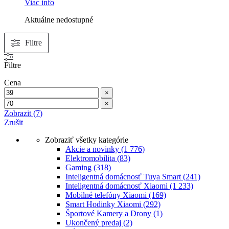
Viac info
Aktuálne nedostupné
Zoradené
Filtre
podľa
popularity
Filtre
Cena
×
×
Zobrazit
(
7
)
Zrušit
Zobraziť všetky kategórie
Akcie a novinky
(1 776)
Elektromobilita
(83)
Gaming
(318)
Inteligentná domácnosť Tuya Smart
(241)
Inteligentná domácnosť Xiaomi
(1 233)
Mobilné telefóny Xiaomi
(169)
Smart Hodinky Xiaomi
(292)
Športové Kamery a Drony
(1)
Ukončený predaj
(2)