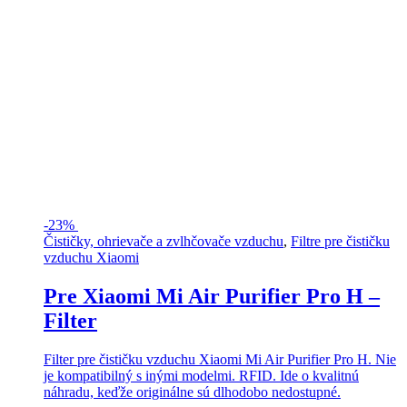
-
23%
Čističky, ohrievače a zvlhčovače vzduchu
,
Filtre pre čističku
vzduchu Xiaomi
Pre Xiaomi Mi Air Purifier Pro H –
Filter
Filter pre čističku vzduchu Xiaomi Mi Air Purifier Pro H. Nie
je kompatibilný s inými modelmi. RFID. Ide o kvalitnú
náhradu, keďže originálne sú dlhodobo nedostupné.