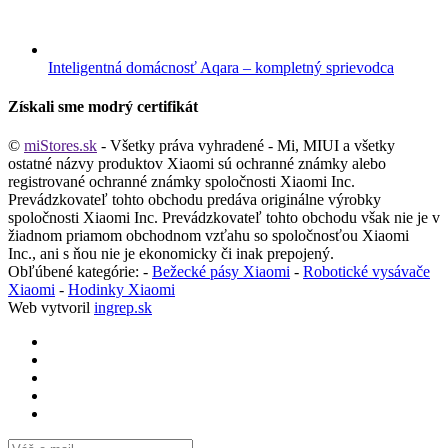
Inteligentná domácnosť Aqara – kompletný sprievodca
Získali sme modrý certifikát
©
miStores.sk
- Všetky práva vyhradené - Mi, MIUI a všetky
ostatné názvy produktov Xiaomi sú ochranné známky alebo
registrované ochranné známky spoločnosti Xiaomi Inc.
Prevádzkovateľ tohto obchodu predáva originálne výrobky
spoločnosti Xiaomi Inc. Prevádzkovateľ tohto obchodu však nie je v
žiadnom priamom obchodnom vzťahu so spoločnosťou Xiaomi
Inc., ani s ňou nie je ekonomicky či inak prepojený.
Obľúbené kategórie: -
Bežecké pásy Xiaomi
-
Robotické vysávače
Xiaomi
-
Hodinky Xiaomi
Web vytvoril
ingrep.sk