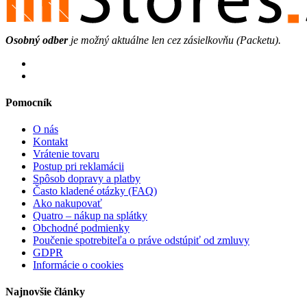
Osobný odber
je možný aktuálne len cez zásielkovňu (Packetu).
Pomocník
O nás
Kontakt
Vrátenie tovaru
Postup pri reklamácii
Spôsob dopravy a platby
Často kladené otázky (FAQ)
Ako nakupovať
Quatro – nákup na splátky
Obchodné podmienky
Poučenie spotrebiteľa o práve odstúpiť od zmluvy
GDPR
Informácie o cookies
Najnovšie články