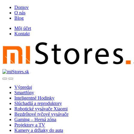
Skip
Skip
Domov
to
to
O nás
navigation
content
Blog
Môj účet
Kontakt
Open
Close
Výpredaj
Smartfóny
Inteligentné Hodinky
Slúchadlá a reproduktory
Robotické vysávače Xiaomi
Bezdrôtové tyčové vysávače
Gaming – Herná zóna
Projektory a TV
Kamery a držiaky do auta