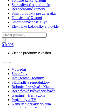
Sonické kefky Xiaomi
Starostlivosť o pleť a telo
Bezpečnostné kamery
Smart produkty pre zvieratká
Domácnosť Xiaomi
Smart domácnosť Tuya
Elektrické kolobežky a bicykle
Products
search
0
0.00
€
Žiadne produkty v košíku.
Open
Close
Výpredaj
Smartfóny
Inteligentné Hodinky
Slúchadlá a reproduktory
Robotické vysávače Xiaomi
Bezdrôtové tyčové vysávače
Gaming – Herná zóna
Projektory a TV
Kamery a držiaky do auta