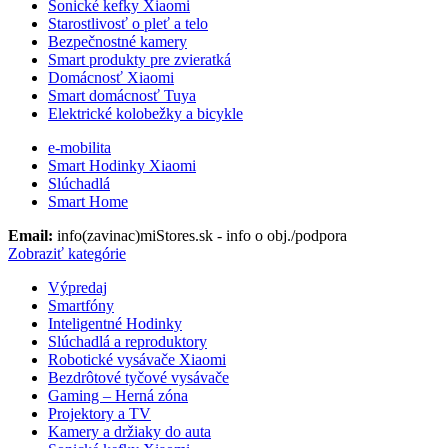
Sonické kefky Xiaomi
Starostlivosť o pleť a telo
Bezpečnostné kamery
Smart produkty pre zvieratká
Domácnosť Xiaomi
Smart domácnosť Tuya
Elektrické kolobežky a bicykle
e-mobilita
Smart Hodinky Xiaomi
Slúchadlá
Smart Home
Email:
info(zavinac)miStores.sk - info o obj./podpora
Zobraziť kategórie
Výpredaj
Smartfóny
Inteligentné Hodinky
Slúchadlá a reproduktory
Robotické vysávače Xiaomi
Bezdrôtové tyčové vysávače
Gaming – Herná zóna
Projektory a TV
Kamery a držiaky do auta