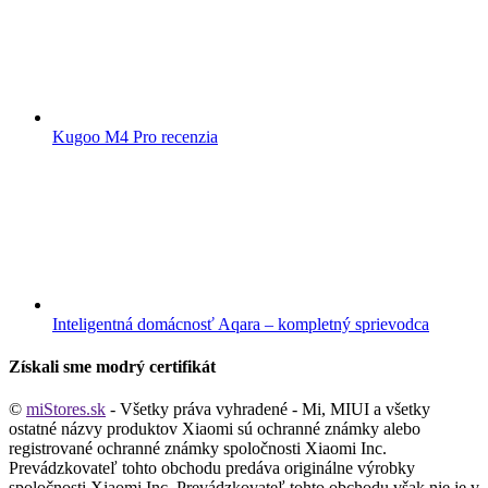
Kugoo M4 Pro recenzia
Inteligentná domácnosť Aqara – kompletný sprievodca
Získali sme modrý certifikát
©
miStores.sk
- Všetky práva vyhradené - Mi, MIUI a všetky
ostatné názvy produktov Xiaomi sú ochranné známky alebo
registrované ochranné známky spoločnosti Xiaomi Inc.
Prevádzkovateľ tohto obchodu predáva originálne výrobky
spoločnosti Xiaomi Inc. Prevádzkovateľ tohto obchodu však nie je v