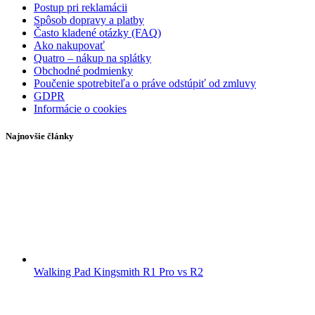
Postup pri reklamácii
Spôsob dopravy a platby
Často kladené otázky (FAQ)
Ako nakupovať
Quatro – nákup na splátky
Obchodné podmienky
Poučenie spotrebiteľa o práve odstúpiť od zmluvy
GDPR
Informácie o cookies
Najnovšie články
Walking Pad Kingsmith R1 Pro vs R2