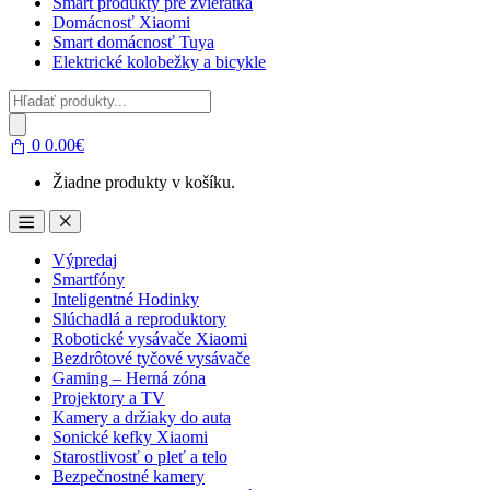
Smart produkty pre zvieratká
Domácnosť Xiaomi
Smart domácnosť Tuya
Elektrické kolobežky a bicykle
Products
search
0
0.00
€
Žiadne produkty v košíku.
Open
Close
Výpredaj
Smartfóny
Inteligentné Hodinky
Slúchadlá a reproduktory
Robotické vysávače Xiaomi
Bezdrôtové tyčové vysávače
Gaming – Herná zóna
Projektory a TV
Kamery a držiaky do auta
Sonické kefky Xiaomi
Starostlivosť o pleť a telo
Bezpečnostné kamery