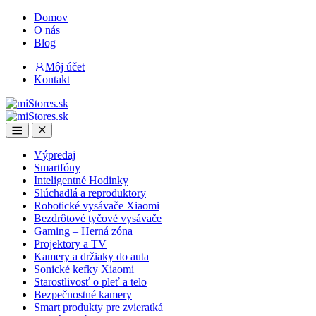
Skip
Skip
Domov
to
to
O nás
navigation
content
Blog
Môj účet
Kontakt
Open
Close
Výpredaj
Smartfóny
Inteligentné Hodinky
Slúchadlá a reproduktory
Robotické vysávače Xiaomi
Bezdrôtové tyčové vysávače
Gaming – Herná zóna
Projektory a TV
Kamery a držiaky do auta
Sonické kefky Xiaomi
Starostlivosť o pleť a telo
Bezpečnostné kamery
Smart produkty pre zvieratká