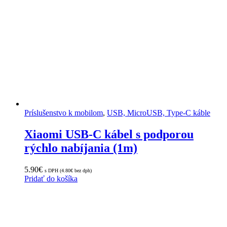
Príslušenstvo k mobilom
,
USB, MicroUSB, Type-C káble
Xiaomi USB-C kábel s podporou
rýchlo nabíjania (1m)
5.90
€
s DPH (
4.80
€
bez dph)
Pridať do košíka