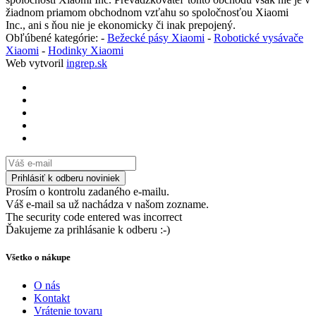
žiadnom priamom obchodnom vzťahu so spoločnosťou Xiaomi
Inc., ani s ňou nie je ekonomicky či inak prepojený.
Obľúbené kategórie: -
Bežecké pásy Xiaomi
-
Robotické vysávače
Xiaomi
-
Hodinky Xiaomi
Web vytvoril
ingrep.sk
Prosím o kontrolu zadaného e-mailu.
Váš e-mail sa už nachádza v našom zozname.
The security code entered was incorrect
Ďakujeme za prihlásanie k odberu :-)
Všetko o nákupe
O nás
Kontakt
Vrátenie tovaru