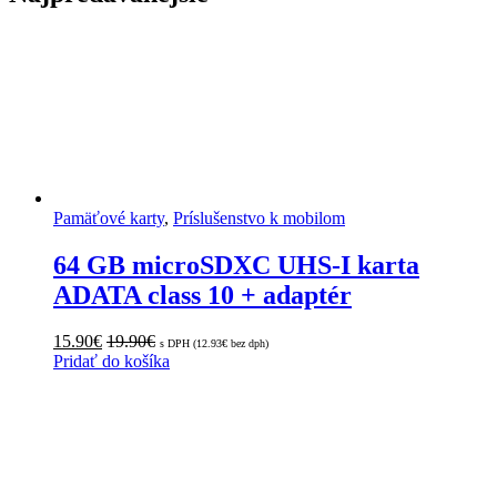
Pamäťové karty
,
Príslušenstvo k mobilom
64 GB microSDXC UHS-I karta
ADATA class 10 + adaptér
15.90
€
19.90
€
s DPH (
12.93
€
bez dph)
Pridať do košíka