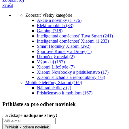
Zobrazit
(
0
)
Zrušit
Zobraziť všetky kategórie
Akcie a novinky
(1 776)
Elektromobilita
(83)
Gaming
(318)
Inteligentná domácnosť Tuya Smart
(241)
Inteligentná domácnosť Xiaomi
(1 233)
Smart Hodinky Xiaomi
(292)
Športové Kamery a Drony
(1)
Ukončený predaj
(2)
Výpredaj
(157)
Xiaomi LifeStyle
(7)
Xiaomi Notebooky a príslušenstvo
(17)
Xiaomi slúchadlá a reproduktory
(78)
Mobilné telefóny Xiaomi
(169)
Náhradné diely
(2)
Príslušenstvo k mobilom
(167)
Prihláste sa pre odber noviniek
...a získajte
nadupané zľavy!