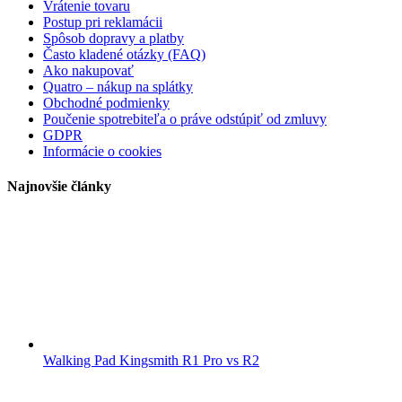
Vrátenie tovaru
Postup pri reklamácii
Spôsob dopravy a platby
Často kladené otázky (FAQ)
Ako nakupovať
Quatro – nákup na splátky
Obchodné podmienky
Poučenie spotrebiteľa o práve odstúpiť od zmluvy
GDPR
Informácie o cookies
Najnovšie články
Walking Pad Kingsmith R1 Pro vs R2