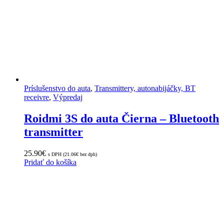
Príslušenstvo do auta
,
Transmittery, autonabijáčky, BT
receivre
,
Výpredaj
Roidmi 3S do auta Čierna – Bluetooth
transmitter
25.90
€
s DPH (
21.06
€
bez dph)
Pridať do košíka