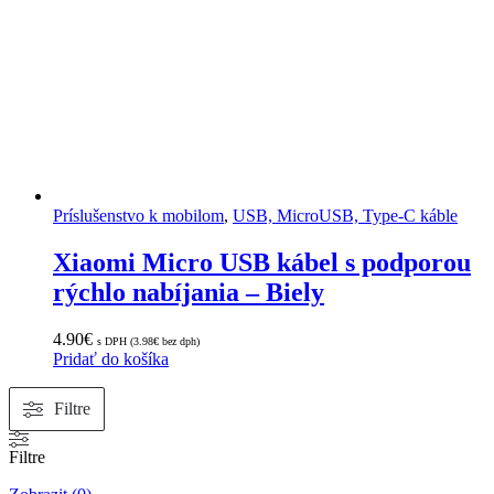
Príslušenstvo k mobilom
,
USB, MicroUSB, Type-C káble
Xiaomi Micro USB kábel s podporou
rýchlo nabíjania – Biely
4.90
€
s DPH (
3.98
€
bez dph)
Pridať do košíka
Filtre
Filtre