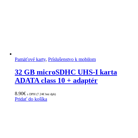
Pamäťové karty
,
Príslušenstvo k mobilom
32 GB microSDHC UHS-I karta
ADATA class 10 + adaptér
8.90
€
s DPH (
7.24
€
bez dph)
Pridať do košíka