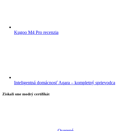
Kugoo M4 Pro recenzia
Inteligentná domácnosť Aqara – kompletný sprievodca
Získali sme modrý certifikát
Overené