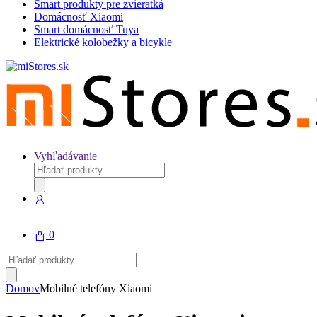
Smart produkty pre zvieratká
Domácnosť Xiaomi
Smart domácnosť Tuya
Elektrické kolobežky a bicykle
Vyhľadávanie
Products
search
0
Products
search
Domov
Mobilné telefóny Xiaomi