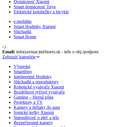
Domácnosť Xiaomi
Smart domácnosť Tuya
Elektrické kolobežky a bicykle
e-mobilita
Smart Hodinky Xiaomi
Slúchadlá
Smart Home
Email:
info(zavinac)miStores.sk - info o obj./podpora
Zobraziť kategórie
Výpredaj
Smartfóny
Inteligentné Hodinky
Slúchadlá a reproduktory
Robotické vysávače Xiaomi
Bezdrôtové tyčové vysávače
Gaming – Herná zóna
Projektory a TV
Kamery a držiaky do auta
Sonické kefky Xiaomi
Starostlivosť o pleť a telo
Bezpečnostné kamery