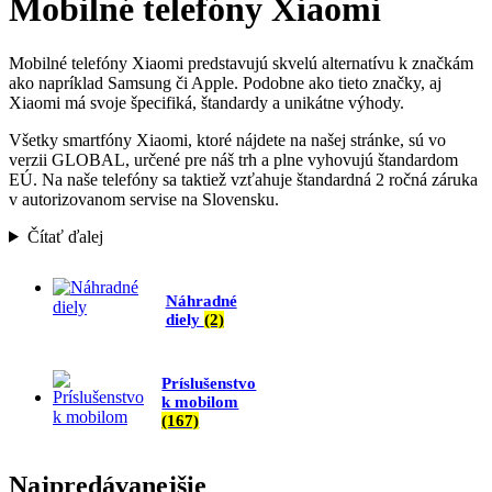
Mobilné telefóny Xiaomi
Mobilné telefóny Xiaomi predstavujú skvelú alternatívu k značkám
ako napríklad Samsung či Apple. Podobne ako tieto značky, aj
Xiaomi má svoje špecifiká, štandardy a unikátne výhody.
Všetky smartfóny Xiaomi, ktoré nájdete na našej stránke, sú vo
verzii GLOBAL, určené pre náš trh a plne vyhovujú štandardom
EÚ. Na naše telefóny sa taktiež vzťahuje štandardná 2 ročná záruka
v autorizovanom servise na Slovensku.
Čítať ďalej
Náhradné
diely
(2)
Príslušenstvo
k mobilom
(167)
Najpredávanejšie