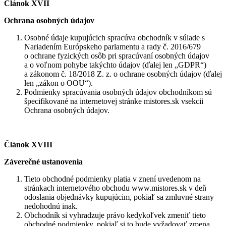
Článok XVII
Ochrana osobných údajov
Osobné údaje kupujúcich spracúva obchodník v súlade s
Nariadením Európskeho parlamentu a rady č. 2016/679
o ochrane fyzických osôb pri spracúvaní osobných údajov
a o voľnom pohybe takýchto údajov (ďalej len „GDPR“)
a zákonom č. 18/2018 Z. z. o ochrane osobných údajov (ďalej
len „zákon o OOU“).
Podmienky spracúvania osobných údajov obchodníkom sú
špecifikované na internetovej stránke mistores.sk vsekcii
Ochrana osobných údajov.
Článok XVIII
Záverečné ustanovenia
Tieto obchodné podmienky platia v znení uvedenom na
stránkach internetového obchodu www.mistores.sk v deň
odoslania objednávky kupujúcim, pokiaľ sa zmluvné strany
nedohodnú inak.
Obchodník si vyhradzuje právo kedykoľvek zmeniť tieto
obchodné podmienky, pokiaľ si to bude vyžadovať zmena