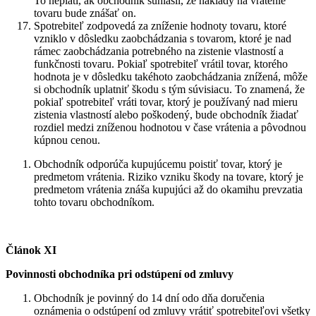
To neplatí, ak obchodník súhlasil, že náklady na vrátenie
tovaru bude znášať on.
Spotrebiteľ zodpovedá za zníženie hodnoty tovaru, ktoré
vzniklo v dôsledku zaobchádzania s tovarom, ktoré je nad
rámec zaobchádzania potrebného na zistenie vlastností a
funkčnosti tovaru. Pokiaľ spotrebiteľ vrátil tovar, ktorého
hodnota je v dôsledku takéhoto zaobchádzania znížená, môže
si obchodník uplatniť škodu s tým súvisiacu. To znamená, že
pokiaľ spotrebiteľ vráti tovar, ktorý je používaný nad mieru
zistenia vlastností alebo poškodený, bude obchodník žiadať
rozdiel medzi zníženou hodnotou v čase vrátenia a pôvodnou
kúpnou cenou.
Obchodník odporúča kupujúcemu poistiť tovar, ktorý je
predmetom vrátenia. Riziko vzniku škody na tovare, ktorý je
predmetom vrátenia znáša kupujúci až do okamihu prevzatia
tohto tovaru obchodníkom.
Článok XI
Povinnosti obchodníka pri odstúpení od zmluvy
Obchodník je povinný do 14 dní odo dňa doručenia
oznámenia o odstúpení od zmluvy vrátiť spotrebiteľovi všetky