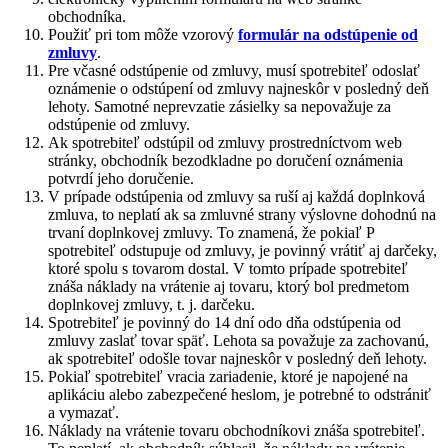
obchodníka.
Použiť pri tom môže vzorový
formulár na odstúpenie od
zmluvy
.
Pre včasné odstúpenie od zmluvy, musí spotrebiteľ odoslať
oznámenie o odstúpení od zmluvy najneskôr v posledný deň
lehoty. Samotné neprevzatie zásielky sa nepovažuje za
odstúpenie od zmluvy.
Ak spotrebiteľ odstúpil od zmluvy prostredníctvom web
stránky, obchodník bezodkladne po doručení oznámenia
potvrdí jeho doručenie.
V prípade odstúpenia od zmluvy sa ruší aj každá doplnková
zmluva, to neplatí ak sa zmluvné strany výslovne dohodnú na
trvaní doplnkovej zmluvy. To znamená, že pokiaľ P
spotrebiteľ odstupuje od zmluvy, je povinný vrátiť aj darčeky,
ktoré spolu s tovarom dostal. V tomto prípade spotrebiteľ
znáša náklady na vrátenie aj tovaru, ktorý bol predmetom
doplnkovej zmluvy, t. j. darčeku.
Spotrebiteľ je povinný do 14 dní odo dňa odstúpenia od
zmluvy zaslať tovar späť. Lehota sa považuje za zachovanú,
ak spotrebiteľ odošle tovar najneskôr v posledný deň lehoty.
Pokiaľ spotrebiteľ vracia zariadenie, ktoré je napojené na
aplikáciu alebo zabezpečené heslom, je potrebné to odstrániť
a vymazať.
Náklady na vrátenie tovaru obchodníkovi znáša spotrebiteľ.