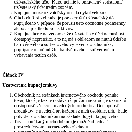
užívateľského účtu. Kupujúci nie je oprávnený sprístupniť
užívateľský účet tretím osobám.
Kupujúci môže užívateľský účet kedykoľvek zrušiť.
Obchodník si vyhradzuje právo zrušiť užívateľský účet
kupujúceho v prípade, že porušil tieto obchodné podmienky
alebo ak je dlhodobo neaktívny.
Kupujúci berie na vedomie, že užívateľský účet nemusí byť
dostupný nepretržite, a to najmä s ohľadom na nutnú údržbu
hardvérového a softvérového vybavenia obchodníka,
poprípade nutnú údržbu hardvérového a softvérového
vybavenia tretích osôb.
Článok IV
Uzatvorenie kúpnej zmluvy
Obchodník na stránkach internetového obchodu ponúka
tovar, ktorý je bežne dodávaný. pričom nezaručuje okamžitú
dostupnosť všetkých uvedených produktov. Dostupnosť
produktov je uvedená pri každom z nich osobitne, príp. bude
potvrdená obchodníkom na základe dopytu kupujúceho.
Tovar ponúkaný obchodníkom je možné objednať
prostredníctvom internetového obchodu.