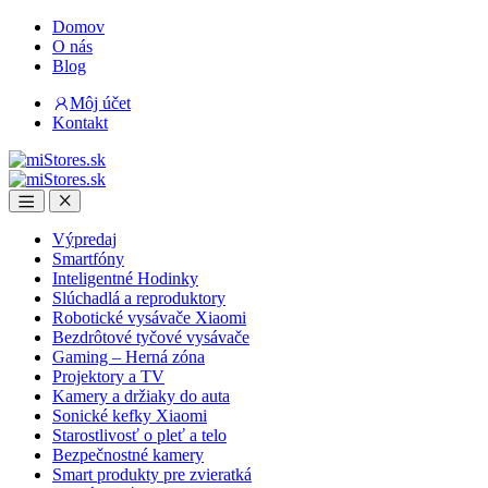
Skip
Skip
Domov
to
to
O nás
navigation
content
Blog
Môj účet
Kontakt
Open
Close
Výpredaj
Smartfóny
Inteligentné Hodinky
Slúchadlá a reproduktory
Robotické vysávače Xiaomi
Bezdrôtové tyčové vysávače
Gaming – Herná zóna
Projektory a TV
Kamery a držiaky do auta
Sonické kefky Xiaomi
Starostlivosť o pleť a telo
Bezpečnostné kamery
Smart produkty pre zvieratká