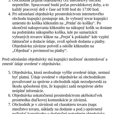
Obchodník prijíma objednávky cez internetový obchod
nepretržite. Spracované budú počas prevádzkovej doby, a to
každý pracovný deň v čase od 9:00 hod do 17:00 hod.
Pri odosielaní objednávky prostredníctvom internetového
obchodu kupujúci postupuje tak, že vybraný tovar kupujúci
umiestni do košíka kliknutím na „Pridať do košíka“. Po
ukončení nakupovania kliknutím na nákupný košík sa dostane
na podstránku nákupného košíka, kde po sumarizácii
vybraných tovarov klikne na „Prejsť k pokladni“ kde vyplní
fakturačné a dodacie údaje, zvolí spôsob dodania a platby.
Objednávku záväzne potvrdí a odošle kliknutím na
„Objednať s povinnosťou platby“.
Pred odoslaním objednávky má kupujúci možnosť skontrolovať a
zmeniť údaje uvedené v objednávke.
Objednávka, ktorá neobsahuje vyššie uvedené údaje, nemusí
byť platná. Údaje uvedené v objednávke sú obchodníkom
považované za správne a obchodník nijak nezodpovedá za
škodu spôsobenú tým, že kupujúci zadá nesprávne alebo
neúplné informácie.
Objednávka uskutočnená prostredníctvom akéhokoľvek
prostriedku diaľkovej komunikácie je záväzná.
Obchodník je v závislosti od charakteru tovaru (napr.
množstvo tovaru, náklady na dodanie a pod.) oprávnený
požiadať kupujúceho o dodatočné potvrdenie objednávky,