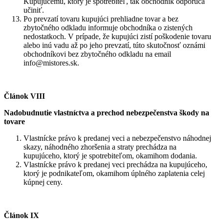
Kupujúcemu, ktorý je spotrebiteľ, tak obchodník odporúča
učiniť.
Po prevzatí tovaru kupujúci prehliadne tovar a bez
zbytočného odkladu informuje obchodníka o zistených
nedostatkoch. V prípade, že kupujúci zistí poškodenie tovaru
alebo inú vadu až po jeho prevzatí, túto skutočnosť oznámi
obchodníkovi bez zbytočného odkladu na email
info@mistores.sk.
Článok VIII
Nadobudnutie vlastníctva a prechod nebezpečenstva škody na
tovare
Vlastnícke právo k predanej veci a nebezpečenstvo náhodnej
skazy, náhodného zhoršenia a straty prechádza na
kupujúceho, ktorý je spotrebiteľom, okamihom dodania.
Vlastnícke právo k predanej veci prechádza na kupujúceho,
ktorý je podnikateľom, okamihom úplného zaplatenia celej
kúpnej ceny.
Článok IX