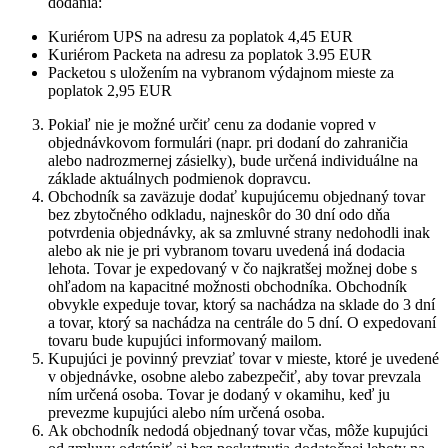
dodania:
Kuriérom UPS na adresu za poplatok 4,45 EUR
Kuriérom Packeta na adresu za poplatok 3.95 EUR
Packetou s uložením na vybranom výdajnom mieste za
poplatok 2,95 EUR
Pokiaľ nie je možné určiť cenu za dodanie vopred v
objednávkovom formulári (napr. pri dodaní do zahraničia
alebo nadrozmernej zásielky), bude určená individuálne na
základe aktuálnych podmienok dopravcu.
Obchodník sa zaväzuje dodať kupujúcemu objednaný tovar
bez zbytočného odkladu, najneskôr do 30 dní odo dňa
potvrdenia objednávky, ak sa zmluvné strany nedohodli inak
alebo ak nie je pri vybranom tovaru uvedená iná dodacia
lehota. Tovar je expedovaný v čo najkratšej možnej dobe s
ohľadom na kapacitné možnosti obchodníka. Obchodník
obvykle expeduje tovar, ktorý sa nachádza na sklade do 3 dní
a tovar, ktorý sa nachádza na centrále do 5 dní. O expedovaní
tovaru bude kupujúci informovaný mailom.
Kupujúci je povinný prevziať tovar v mieste, ktoré je uvedené
v objednávke, osobne alebo zabezpečiť, aby tovar prevzala
ním určená osoba. Tovar je dodaný v okamihu, keď ju
prevezme kupujúci alebo ním určená osoba.
Ak obchodník nedodá objednaný tovar včas, môže kupujúci