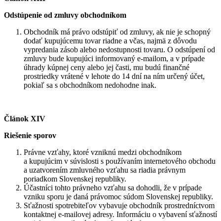
Odstúpenie od zmluvy obchodníkom
Obchodník má právo odstúpiť od zmluvy, ak nie je schopný
dodať kupujúcemu tovar riadne a včas, najmä z dôvodu
vypredania zásob alebo nedostupnosti tovaru. O odstúpení od
zmluvy bude kupujúci informovaný e-mailom, a v prípade
úhrady kúpnej ceny alebo jej časti, mu budú finančné
prostriedky vrátené v lehote do 14 dní na ním určený účet,
pokiaľ sa s obchodníkom nedohodne inak.
Článok XIV
Riešenie sporov
Právne vzťahy, ktoré vzniknú medzi obchodníkom
a kupujúcim v súvislosti s používaním internetového obchodu
a uzatvorením zmluvného vzťahu sa riadia právnym
poriadkom Slovenskej republiky.
Účastníci tohto právneho vzťahu sa dohodli, že v prípade
vzniku sporu je daná právomoc súdom Slovenskej republiky.
Sťažnosti spotrebiteľov vybavuje obchodník prostredníctvom
kontaktnej e-mailovej adresy. Informáciu o vybavení sťažností