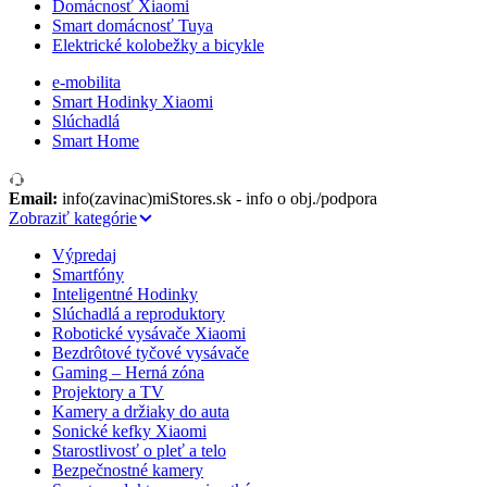
Domácnosť Xiaomi
Smart domácnosť Tuya
Elektrické kolobežky a bicykle
e-mobilita
Smart Hodinky Xiaomi
Slúchadlá
Smart Home
Email:
info(zavinac)miStores.sk - info o obj./podpora
Zobraziť kategórie
Výpredaj
Smartfóny
Inteligentné Hodinky
Slúchadlá a reproduktory
Robotické vysávače Xiaomi
Bezdrôtové tyčové vysávače
Gaming – Herná zóna
Projektory a TV
Kamery a držiaky do auta
Sonické kefky Xiaomi
Starostlivosť o pleť a telo
Bezpečnostné kamery