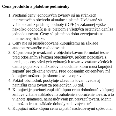
Cena produktu a platobné podmienky
Predajné ceny jednotlivých tovarov sú na stránkach
internetového obchodu aktuálne a platné. Uvádzané sú
vrátane dani z pridanej hodnoty (DPH) v zákonnej výške
nakoľko obchodík je jej platcom a všetkých ostatných daní za
jednotku tovaru. Ceny sú platné po dobu zverejnenia na
internetovej stránke.
Ceny nie sú prispôsobované kupujúcemu na základe
automatizovaného rozhodovania.
Kúpna cena je uvádzaná v objednávkovom formulári tesne
pred odoslaním záväznej objednávky, pričom pozostáva z
predajnej ceny všetkých vybraných tovarov vrátane všetkých
daní a poplatkov a nákladov na dodanie, ktorú musí kupujúci
zaplatiť pre získanie tovaru. Pred odoslaním objednávky má
kupujúci možnosť ju skontrolovať a opraviť.
Pokiaľ obchodník poskytuje zľavu na tovar, uvedie aj
najnižšiu cenu tovaru za posledných 30 dní.
Kupujúci je povinný zaplatiť kúpnu cenu dohodnutú v kúpnej
zmluve vrátane nákladov na zabalenie a doručenie tovaru, a to
v lehote splatnosti, najneskôr však pri prevzatí tovaru. Meniť
ju možno len na základe dohody zmluvných strán.
Kupujúci môže kúpnu cenu zaplatiť nasledovnými spôsobmi: