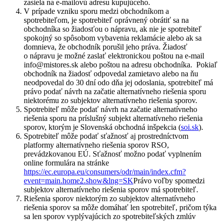
zasiela na e-mailovú adresu kupujúceho.
V prípade vzniku sporu medzi obchodníkom a
spotrebiteľom, je spotrebiteľ oprávnený obrátiť sa na
obchodníka so žiadosťou o nápravu, ak nie je spotrebiteľ
spokojný so spôsobom vybavenia reklamácie alebo ak sa
domnieva, že obchodník porušil jeho práva. Žiadosť
o nápravu je možné zaslať elektronickou poštou na e-mail
info@mistores.sk alebo poštou na adresu obchodníka. Pokiaľ
obchodník na žiadosť odpovedal zamietavo alebo na ňu
neodpovedal do 30 dní odo dňa jej odoslania, spotrebiteľ má
právo podať návrh na začatie alternatívneho riešenia sporu
niektorému zo subjektov alternatívneho riešenia sporov.
Spotrebiteľ môže podať návrh na začatie alternatívneho
riešenia sporu na príslušný subjekt alternatívneho riešenia
sporov, ktorým je Slovenská obchodná inšpekcia (
soi.sk
).
Spotrebiteľ môže podať sťažnosť aj prostredníctvom
platformy alternatívneho riešenia sporov RSO,
prevádzkovanou EÚ. Sťažnosť možno podať vyplnením
online formulára na stránke
https://ec.europa.eu/consumers/odr/main/index.cfm?
event=main.home2.show&lng=SK
Právo voľby spomedzi
subjektov alternatívneho riešenia sporov má spotrebiteľ.
Riešenia sporov niektorým zo subjektov alternatívneho
riešenia sporov sa môže domáhať len spotrebiteľ, pričom týka
sa len sporov vyplývajúcich zo spotrebiteľských zmlúv