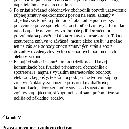
napr. telefonicky alebo emailom.
Po prijatí záväznej objednávky obchodník potvrdí uzatvorenie
kúpnej zmluvy elektronickou poštou na email zadaný v
objednávke, ktorého prílohou sú obchodné podmienky,
poučenie o práve spotrebiteľa odstúpiť od zmluvy a formulár
na odstúpenie od zmluvy vo formáte pdf. Doručením
potvrdenia sa považuje kúpna zmluva za uzatvorenú. Takto
uzatvorená zmluva je záväzná, meniť alebo zrušiť ju možno
len na základe dohody oboch zmluvných strán alebo z
dôvodov uvedených v týchto obchodných podmienkach
alebo v zákone.
Kupujúci súhlasí s použitím prostriedkov diaľkovej
komunikácie bez fyzickej prítomnosti obchodníka a
spotrebiteľa, najmä s využitím internetového obchodu,
elektronickej pošty, telefónu a pod. pri uzatvorení kúpnej
zmluvy. Náklady za použitie prostriedkov diaľkovej
komunikácie, ktoré vzniknú v súvislosti s uzatvorením
zmluvy kupujúcemu, si kupujúci platí sám, pričom tieto sa
nelíšia od základnej sadzby.
Článok V
Práva a povinnosti zmluvných strán