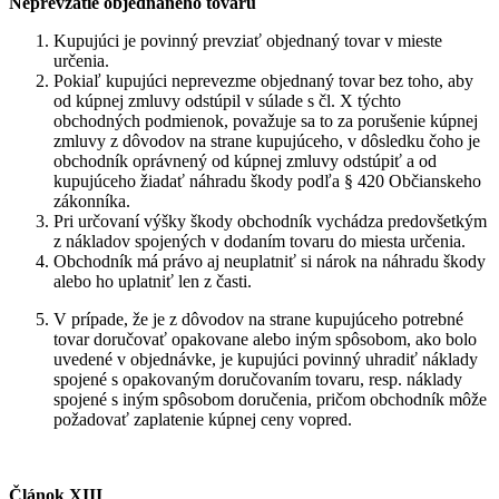
Neprevzatie objednaného tovaru
Kupujúci je povinný prevziať objednaný tovar v mieste
určenia.
Pokiaľ kupujúci neprevezme objednaný tovar bez toho, aby
od kúpnej zmluvy odstúpil v súlade s čl. X týchto
obchodných podmienok, považuje sa to za porušenie kúpnej
zmluvy z dôvodov na strane kupujúceho, v dôsledku čoho je
obchodník oprávnený od kúpnej zmluvy odstúpiť a od
kupujúceho žiadať náhradu škody podľa § 420 Občianskeho
zákonníka.
Pri určovaní výšky škody obchodník vychádza predovšetkým
z nákladov spojených v dodaním tovaru do miesta určenia.
Obchodník má právo aj neuplatniť si nárok na náhradu škody
alebo ho uplatniť len z časti.
V prípade, že je z dôvodov na strane kupujúceho potrebné
tovar doručovať opakovane alebo iným spôsobom, ako bolo
uvedené v objednávke, je kupujúci povinný uhradiť náklady
spojené s opakovaným doručovaním tovaru, resp. náklady
spojené s iným spôsobom doručenia, pričom obchodník môže
požadovať zaplatenie kúpnej ceny vopred.
Článok XIII