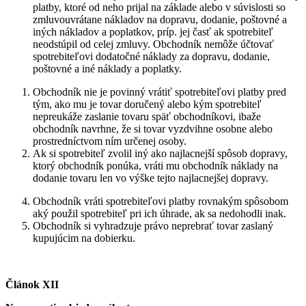
platby, ktoré od neho prijal na základe alebo v súvislosti so
zmluvouvrátane nákladov na dopravu, dodanie, poštovné a
iných nákladov a poplatkov, príp. jej časť ak spotrebiteľ
neodstúpil od celej zmluvy. Obchodník nemôže účtovať
spotrebiteľovi dodatočné náklady za dopravu, dodanie,
poštovné a iné náklady a poplatky.
Obchodník nie je povinný vrátiť spotrebiteľovi platby pred
tým, ako mu je tovar doručený alebo kým spotrebiteľ
nepreukáže zaslanie tovaru späť obchodníkovi, ibaže
obchodník navrhne, že si tovar vyzdvihne osobne alebo
prostredníctvom ním určenej osoby.
Ak si spotrebiteľ zvolil iný ako najlacnejší spôsob dopravy,
ktorý obchodník ponúka, vráti mu obchodník náklady na
dodanie tovaru len vo výške tejto najlacnejšej dopravy.
Obchodník vráti spotrebiteľovi platby rovnakým spôsobom
aký použil spotrebiteľ pri ich úhrade, ak sa nedohodli inak.
Obchodník si vyhradzuje právo neprebrať tovar zaslaný
kupujúcim na dobierku.
Článok XII