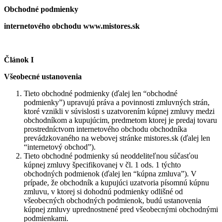
Obchodné podmienky
internetového obchodu www.mistores.sk
Článok I
Všeobecné ustanovenia
Tieto obchodné podmienky (ďalej len “obchodné
podmienky”) upravujú práva a povinnosti zmluvných strán,
ktoré vznikli v súvislosti s uzatvorením kúpnej zmluvy medzi
obchodníkom a kupujúcim, predmetom ktorej je predaj tovaru
prostredníctvom internetového obchodu obchodníka
prevádzkovaného na webovej stránke mistores.sk (ďalej len
“internetový obchod”).
Tieto obchodné podmienky sú neoddeliteľnou súčasťou
kúpnej zmluvy špecifikovanej v čl. 1 ods. 1 týchto
obchodných podmienok (ďalej len “kúpna zmluva”). V
prípade, že obchodník a kupujúci uzatvoria písomnú kúpnu
zmluvu, v ktorej si dohodnú podmienky odlišné od
všeobecných obchodných podmienok, budú ustanovenia
kúpnej zmluvy uprednostnené pred všeobecnými obchodnými
podmienkami.