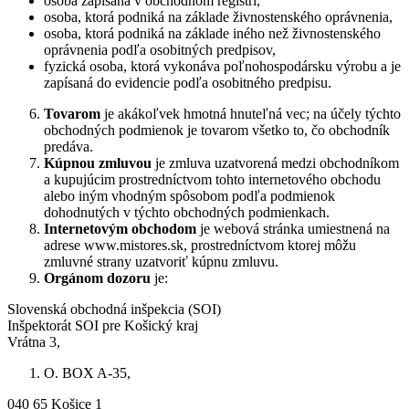
osoba zapísaná v obchodnom registri,
osoba, ktorá podniká na základe živnostenského oprávnenia,
osoba, ktorá podniká na základe iného než živnostenského
oprávnenia podľa osobitných predpisov,
fyzická osoba, ktorá vykonáva poľnohospodársku výrobu a je
zapísaná do evidencie podľa osobitného predpisu.
Tovarom
je akákoľvek hmotná hnuteľná vec; na účely týchto
obchodných podmienok je tovarom všetko to, čo obchodník
predáva.
Kúpnou zmluvou
je zmluva uzatvorená medzi obchodníkom
a kupujúcim prostredníctvom tohto internetového obchodu
alebo iným vhodným spôsobom podľa podmienok
dohodnutých v týchto obchodných podmienkach.
Internetovým obchodom
je webová stránka umiestnená na
adrese www.mistores.sk, prostredníctvom ktorej môžu
zmluvné strany uzatvoriť kúpnu zmluvu.
Orgánom dozoru
je:
Slovenská obchodná inšpekcia (SOI)
Inšpektorát SOI pre Košický kraj
Vrátna 3,
O. BOX A-35,
040 65 Košice 1