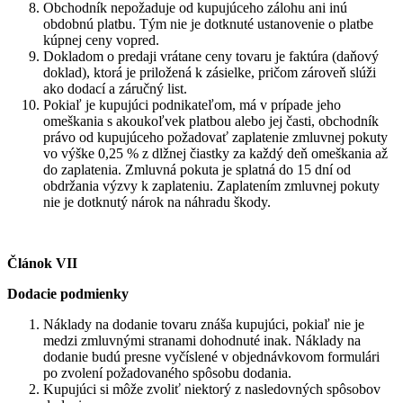
Obchodník nepožaduje od kupujúceho zálohu ani inú
obdobnú platbu. Tým nie je dotknuté ustanovenie o platbe
kúpnej ceny vopred.
Dokladom o predaji vrátane ceny tovaru je faktúra (daňový
doklad), ktorá je priložená k zásielke, pričom zároveň slúži
ako dodací a záručný list.
Pokiaľ je kupujúci podnikateľom, má v prípade jeho
omeškania s akoukoľvek platbou alebo jej časti, obchodník
právo od kupujúceho požadovať zaplatenie zmluvnej pokuty
vo výške 0,25 % z dlžnej čiastky za každý deň omeškania až
do zaplatenia. Zmluvná pokuta je splatná do 15 dní od
obdržania výzvy k zaplateniu. Zaplatením zmluvnej pokuty
nie je dotknutý nárok na náhradu škody.
Článok VII
Dodacie podmienky
Náklady na dodanie tovaru znáša kupujúci, pokiaľ nie je
medzi zmluvnými stranami dohodnuté inak. Náklady na
dodanie budú presne vyčíslené v objednávkovom formulári
po zvolení požadovaného spôsobu dodania.
Kupujúci si môže zvoliť niektorý z nasledovných spôsobov