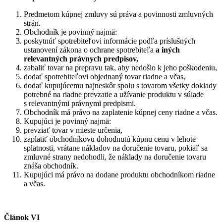
Predmetom kúpnej zmluvy sú práva a povinnosti zmluvných
strán.
Obchodník je povinný najmä:
poskytnúť spotrebiteľovi informácie podľa príslušných
ustanovení zákona o ochrane spotrebiteľa
a iných
relevantných právnych predpisov,
zabaliť tovar na prepravu tak, aby nedošlo k jeho poškodeniu,
dodať spotrebiteľovi objednaný tovar riadne a včas,
dodať kupujúcemu najneskôr spolu s tovarom všetky doklady
potrebné na riadne prevzatie a užívanie produktu v súlade
s relevantnými právnymi predpismi.
Obchodník má právo na zaplatenie kúpnej ceny riadne a včas.
Kupujúci je povinný najmä:
prevziať tovar v mieste určenia,
zaplatiť obchodníkovu dohodnutú kúpnu cenu v lehote
splatnosti, vrátane nákladov na doručenie tovaru, pokiaľ sa
zmluvné strany nedohodli, že náklady na doručenie tovaru
znáša obchodník.
Kupujúci má právo na dodane produktu obchodníkom riadne
a včas.
Článok VI