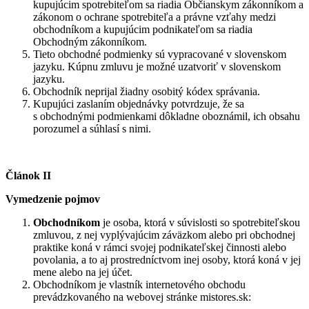
kupujúcim spotrebiteľom sa riadia Občianskym zákonníkom a
zákonom o ochrane spotrebiteľa a právne vzťahy medzi
obchodníkom a kupujúcim podnikateľom sa riadia
Obchodným zákonníkom.
Tieto obchodné podmienky sú vypracované v slovenskom
jazyku. Kúpnu zmluvu je možné uzatvoriť v slovenskom
jazyku.
Obchodník neprijal žiadny osobitý kódex správania.
Kupujúci zaslaním objednávky potvrdzuje, že sa
s obchodnými podmienkami dôkladne oboznámil, ich obsahu
porozumel a súhlasí s nimi.
Článok II
Vymedzenie pojmov
Obchodníkom
je osoba, ktorá v súvislosti so spotrebiteľskou
zmluvou, z nej vyplývajúcim záväzkom alebo pri obchodnej
praktike koná v rámci svojej podnikateľskej činnosti alebo
povolania, a to aj prostredníctvom inej osoby, ktorá koná v jej
mene alebo na jej účet.
Obchodníkom je vlastník internetového obchodu
prevádzkovaného na webovej stránke mistores.sk: