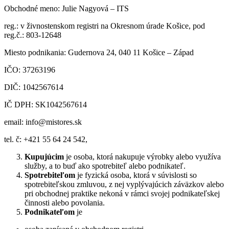
Obchodné meno: Julie Nagyová – ITS
reg.: v živnostenskom registri na Okresnom úrade Košice, pod
reg.č.: 803-12648
Miesto podnikania: Gudernova 24, 040 11 Košice – Západ
IČO: 37263196
DIČ: 1042567614
IČ DPH: SK1042567614
email: info@mistores.sk
tel. č: +421 55 64 24 542,
Kupujúcim
je osoba, ktorá nakupuje výrobky alebo využíva
služby, a to buď ako spotrebiteľ alebo podnikateľ.
Spotrebiteľom
je fyzická osoba, ktorá v súvislosti so
spotrebiteľskou zmluvou, z nej vyplývajúcich záväzkov alebo
pri obchodnej praktike nekoná v rámci svojej podnikateľskej
činnosti alebo povolania.
Podnikateľom
je