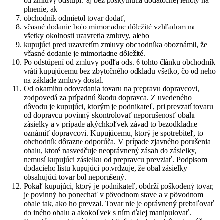
od zmluvy odstúpiť aj bez poskytnutia dodatočnej lehoty na
plnenie, ak
obchodník odmietol tovar dodať,
včasné dodanie bolo mimoriadne dôležité vzhľadom na
všetky okolnosti uzavretia zmluvy, alebo
kupujúci pred uzavretím zmluvy obchodníka oboznámil, že
včasné dodanie je mimoriadne dôležité.
Po odstúpení od zmluvy podľa ods. 6 tohto článku obchodník
vráti kupujúcemu bez zbytočného odkladu všetko, čo od neho
na základe zmluvy dostal.
Od okamihu odovzdania tovaru na prepravu dopravcovi,
zodpovedá za prípadnú škodu dopravca. Z uvedeného
dôvodu je kupujúci, ktorým je podnikateľ, pri prevzatí tovaru
od dopravcu povinný skontrolovať neporušenosť obalu
zásielky a v prípade akýchkoľvek závad to bezodkladne
oznámiť dopravcovi. Kupujúcemu, ktorý je spotrebiteľ, to
obchodník dôrazne odporúča. V prípade zjavného porušenia
obalu, ktoré nasvedčuje neoprávnený zásah do zásielky,
nemusí kupujúci zásielku od prepravcu prevziať. Podpisom
dodacieho listu kupujúci potvrdzuje, že obal zásielky
obsahujúci tovar bol neporušený.
Pokaľ kupujúci, ktorý je podnikateľ, obdrží poškodený tovar,
je povinný ho ponechať v pôvodnom stave a v pôvodnom
obale tak, ako ho prevzal. Tovar nie je oprávnený prebaľovať
do iného obalu a akokoľvek s ním ďalej manipulovať.