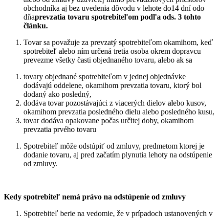
obchodníka aj bez uvedenia dôvodu v lehote do14 dní odo
dňa
prevzatia tovaru spotrebiteľom podľa ods. 3 tohto
článku.
Tovar sa považuje za prevzatý spotrebiteľom okamihom, keď
spotrebiteľ alebo ním určená tretia osoba okrem dopravcu
prevezme všetky časti objednaného tovaru, alebo ak sa
tovary objednané spotrebiteľom v jednej objednávke
dodávajú oddelene, okamihom prevzatia tovaru, ktorý bol
dodaný ako posledný,
dodáva tovar pozostávajúci z viacerých dielov alebo kusov,
okamihom prevzatia posledného dielu alebo posledného kusu,
tovar dodáva opakovane počas určitej doby, okamihom
prevzatia prvého tovaru
Spotrebiteľ môže odstúpiť od zmluvy, predmetom ktorej je
dodanie tovaru, aj pred začatím plynutia lehoty na odstúpenie
od zmluvy.
Kedy spotrebiteľ nemá právo na odstúpenie od zmluvy
Spotrebiteľ berie na vedomie, že v prípadoch ustanovených v