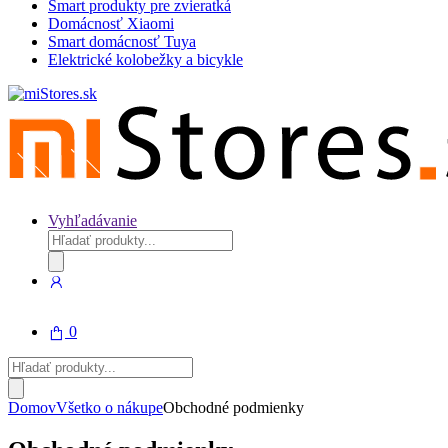
Smart produkty pre zvieratká
Domácnosť Xiaomi
Smart domácnosť Tuya
Elektrické kolobežky a bicykle
Vyhľadávanie
Products
search
0
Products
search
Domov
Všetko o nákupe
Obchodné podmienky