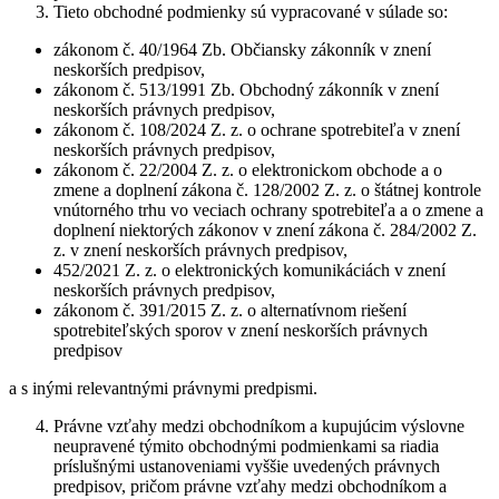
Tieto obchodné podmienky sú vypracované v súlade so:
zákonom č. 40/1964 Zb. Občiansky zákonník v znení
neskorších predpisov,
zákonom č. 513/1991 Zb. Obchodný zákonník v znení
neskorších právnych predpisov,
zákonom č. 108/2024 Z. z. o ochrane spotrebiteľa v znení
neskorších právnych predpisov,
zákonom č. 22/2004 Z. z. o elektronickom obchode a o
zmene a doplnení zákona č. 128/2002 Z. z. o štátnej kontrole
vnútorného trhu vo veciach ochrany spotrebiteľa a o zmene a
doplnení niektorých zákonov v znení zákona č. 284/2002 Z.
z. v znení neskorších právnych predpisov,
452/2021 Z. z. o elektronických komunikáciách v znení
neskorších právnych predpisov,
zákonom č. 391/2015 Z. z. o alternatívnom riešení
spotrebiteľských sporov v znení neskorších právnych
predpisov
a s inými relevantnými právnymi predpismi.
Právne vzťahy medzi obchodníkom a kupujúcim výslovne
neupravené týmito obchodnými podmienkami sa riadia
príslušnými ustanoveniami vyššie uvedených právnych
predpisov, pričom právne vzťahy medzi obchodníkom a