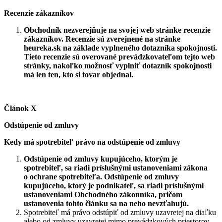
Recenzie zákazníkov
Obchodník nezverejňuje na svojej web stránke recenzie
zákazníkov. Recenzie sú zverejnené na stránke
heureka.sk na základe vyplneného dotazníka spokojnosti.
Tieto recenzie sú overované prevádzkovateľom tejto web
stránky, nakoľko možnosť vyplniť dotazník spokojnosti
má len ten, kto si tovar objednal.
Článok X
Odstúpenie od zmluvy
Kedy má spotrebiteľ právo na odstúpenie od zmluvy
Odstúpenie od zmluvy kupujúceho, ktorým je
spotrebiteľ, sa riadi príslušnými ustanoveniami zákona
o ochrane spotrebiteľa. Odstúpenie od zmluvy
kupujúceho, ktorý je podnikateľ, sa riadi príslušnými
ustanoveniami Obchodného zákonníka, pričom
ustanovenia tohto článku sa na neho nevzťahujú.
Spotrebiteľ má právo odstúpiť od zmluvy uzavretej na diaľku
alebo od zmluvy uzavretej mimo prevádzkových priestorov