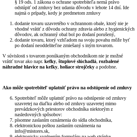
§ 19 ods. 1 zákona o ochrane spotrebiteľa nemá právo
odstúpiť od zmluvy bez udania dôvodu v lehote 14 dní. Ide
najmä o prípady, kedy je predmetom zmluvy
dodanie tovaru uzavretého v ochrannom obale, ktorý nie je
vhodné vrátiť z dôvodu ochrany zdravia alebo z hygienických
dôvodov, ak ochranný obal bol po dodaní porušený,
dodanie tovaru, ktorý vzhľadom na svoju povahu môže byť
po dodaní neoddeliteľne zmiešaný s iným tovarom.
V súvislosti s tovarom ponúkaným obchodníkom nie je možné
vrátiť tovar ako napr.
kefky
,
štuplové slúchadlá
,
rozbalené
náhradné hlavice na kefky
,
holiace strojčeky
a podobne.
Ako môže spotrebiteľ uplatniť právo na odstúpenie od zmluvy
Spotrebiteľ môže uplatniť právo na odstúpenie od zmluvy
uzavretej na diaľku alebo od zmluvy uzavretej mimo
prevádzkových priestorov obchodníka niektorým z
nasledovných spôsobov:
písomne zaslaním oznámenia do sídla obchodníka,
elektronickou poštou zaslaním oznámenia na
info@mistores.sk,
elektronicky vyplnením formuláru na web stránke