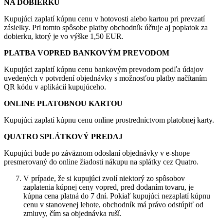
NA DOBIERKU
Kupujúci zaplatí kúpnu cenu v hotovosti alebo kartou pri prevzatí
zásielky. Pri tomto spôsobe platby obchodník účtuje aj poplatok za
dobierku, ktorý je vo výške 1,50 EUR.
PLATBA VOPRED BANKOVÝM PREVODOM
Kupujúci zaplatí kúpnu cenu bankovým prevodom podľa údajov
uvedených v potvrdení objednávky s možnosťou platby načítaním
QR kódu v aplikácií kupujúceho.
ONLINE PLATOBNOU KARTOU
Kupujúci zaplatí kúpnu cenu online prostredníctvom platobnej karty.
QUATRO SPLÁTKOVÝ PREDAJ
Kupujúci bude po záväznom odoslaní objednávky v e-shope
presmerovaný do online žiadosti nákupu na splátky cez Quatro.
V prípade, že si kupujúci zvolí niektorý zo spôsobov
zaplatenia kúpnej ceny vopred, pred dodaním tovaru, je
kúpna cena platná do 7 dní. Pokiaľ kupujúci nezaplatí kúpnu
cenu v stanovenej lehote, obchodník má právo odstúpiť od
zmluvy, čím sa objednávka ruší.