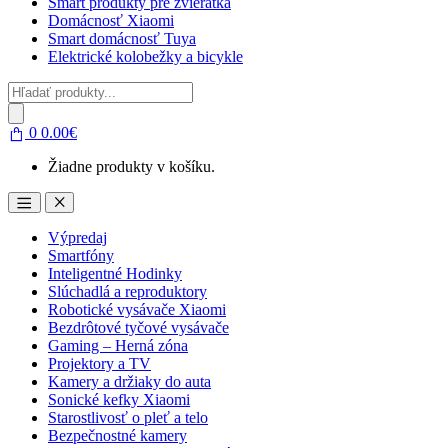
Smart produkty pre zvieratká
Domácnosť Xiaomi
Smart domácnosť Tuya
Elektrické kolobežky a bicykle
Products
search
0
0.00
€
Žiadne produkty v košíku.
Open
Close
Výpredaj
Smartfóny
Inteligentné Hodinky
Slúchadlá a reproduktory
Robotické vysávače Xiaomi
Bezdrôtové tyčové vysávače
Gaming – Herná zóna
Projektory a TV
Kamery a držiaky do auta
Sonické kefky Xiaomi
Starostlivosť o pleť a telo
Bezpečnostné kamery