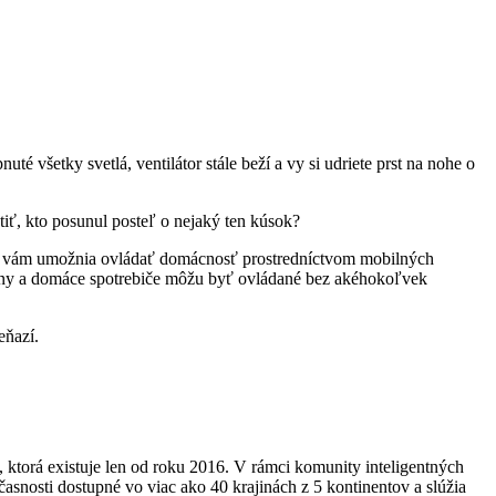
uté všetky svetlá, ventilátor stále beží a vy si udriete prst na nohe o
stiť, kto posunul posteľ o nejaký ten kúsok?
ne vám umožnia ovládať domácnosť prostredníctvom mobilných
áclony a domáce spotrebiče môžu byť ovládané bez akéhokoľvek
eňazí.
 ktorá existuje len od roku 2016. V rámci komunity inteligentných
asnosti dostupné vo viac ako 40 krajinách z 5 kontinentov a slúžia