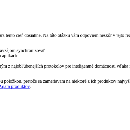
ara tento cieľ dosiahne. Na túto otázku vám odpoviem neskôr v tejto r
 navzájom synchronizovať
 aplikácie
edným z najobľúbenejších protokolov pre inteligentné domácnosti vďaka 
 položkou, pretože sa zameriavam na niektoré z ich produktov najvyš
Aqara produktov
.