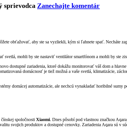
ý sprievodca
Zanechajte komentár
môžete obťažovať, aby ste sa vyzliekli, kým si ľahnete spať. Necháte zapn
ť svetlá, mohli by ste nastaviť ventilátor smartfónom a mohli by ste zi
cenovo dostupné zariadenia, ktoré dokážu monitorovať váš dom a hlav
utomatizovaná domácnosť je tiež možná a vaše svetlá, klimatizácie, z
systémy domácej automatizácie, ale nechcú vynakladať horibilné sumy p
r čínskej spoločnosti
Xiaomi
. Dnes pôsobí pod vlastnou značkou Aqara,
alitu svojich produktov a dostupné cenovky. Zariadenia Aqara sú v súč