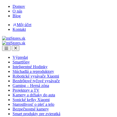
Skip
Skip
Domov
to
to
O nás
navigation
content
Blog
Môj účet
Kontakt
Open
Close
Výpredaj
Smartfóny
Inteligentné Hodinky
Slúchadlá a reproduktory
Robotické vysávače Xiaomi
Bezdrôtové tyčové vysávače
Gaming – Herná zóna
Projektory a TV
Kamery a držiaky do auta
Sonické kefky Xiaomi
Starostlivosť o pleť a telo
Bezpečnostné kamery
Smart produkty pre zvieratká