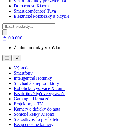
Smart produkty pre zvieratká
Domácnosť Xiaomi
Smart domácnosť Tuya
Elektrické kolobežky a bicykle
Products
search
0
0.00
€
Žiadne produkty v košíku.
Open
Close
Výpredaj
Smartfóny
Inteligentné Hodinky
Slúchadlá a reproduktory
Robotické vysávače Xiaomi
Bezdrôtové tyčové vysávače
Gaming – Herná zóna
Projektory a TV
Kamery a držiaky do auta
Sonické kefky Xiaomi
Starostlivosť o pleť a telo
Bezpečnostné kamery