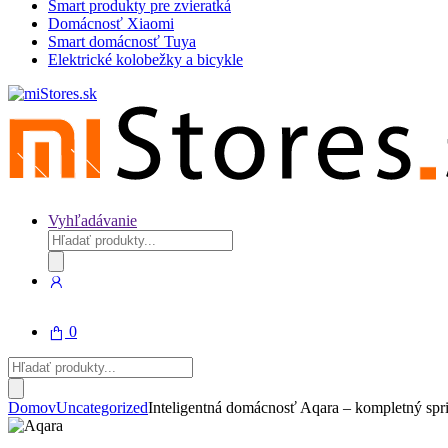
Smart produkty pre zvieratká
Domácnosť Xiaomi
Smart domácnosť Tuya
Elektrické kolobežky a bicykle
Vyhľadávanie
Products
search
0
Products
search
Domov
Uncategorized
Inteligentná domácnosť Aqara – kompletný spr