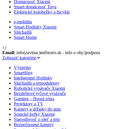
Domácnosť Xiaomi
Smart domácnosť Tuya
Elektrické kolobežky a bicykle
e-mobilita
Smart Hodinky Xiaomi
Slúchadlá
Smart Home
Email:
info(zavinac)miStores.sk - info o obj./podpora
Zobraziť kategórie
Výpredaj
Smartfóny
Inteligentné Hodinky
Slúchadlá a reproduktory
Robotické vysávače Xiaomi
Bezdrôtové tyčové vysávače
Gaming – Herná zóna
Projektory a TV
Kamery a držiaky do auta
Sonické kefky Xiaomi
Starostlivosť o pleť a telo
Bezpečnostné kamery