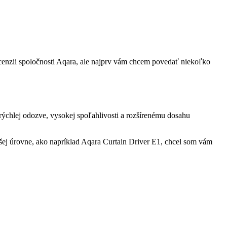
ecenzii spoločnosti Aqara, ale najprv vám chcem povedať niekoľko
rýchlej odozve, vysokej spoľahlivosti a rozšírenému dosahu
šej úrovne, ako napríklad Aqara Curtain Driver E1, chcel som vám