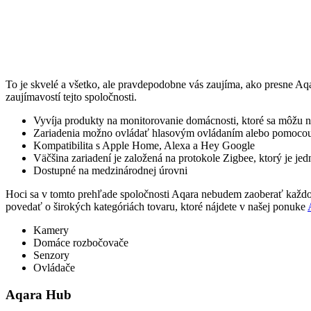
To je skvelé a všetko, ale pravdepodobne vás zaujíma, ako presne Aq
zaujímavostí tejto spoločnosti.
Vyvíja produkty na monitorovanie domácnosti, ktoré sa môžu
Zariadenia možno ovládať hlasovým ovládaním alebo pomocou
Kompatibilita s Apple Home, Alexa a Hey Google
Väčšina zariadení je založená na protokole Zigbee, ktorý je j
Dostupné na medzinárodnej úrovni
Hoci sa v tomto prehľade spoločnosti Aqara nebudem zaoberať každou
povedať o širokých kategóriách tovaru, ktoré nájdete v našej ponuke
Kamery
Domáce rozbočovače
Senzory
Ovládače
Aqara Hub