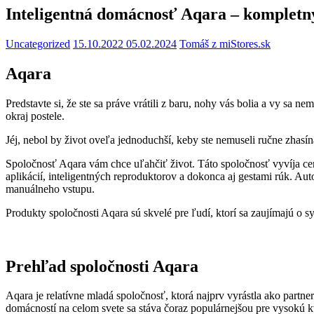
Inteligentná domácnosť Aqara – kompletn
Uncategorized
15.10.2022
05.02.2024
Tomáš z miStores.sk
Aqara
Predstavte si, že ste sa práve vrátili z baru, nohy vás bolia a vy sa ne
okraj postele.
Jéj, nebol by život oveľa jednoduchší, keby ste nemuseli ručne zhasína
Spoločnosť Aqara vám chce uľahčiť život. Táto spoločnosť vyvíja 
aplikácií, inteligentných reproduktorov a dokonca aj gestami rúk. A
manuálneho vstupu.
Produkty spoločnosti Aqara sú skvelé pre ľudí, ktorí sa zaujímajú o 
Prehľad spoločnosti Aqara
Aqara je relatívne mladá spoločnosť, ktorá najprv vyrástla ako partne
domácností na celom svete sa stáva čoraz populárnejšou pre vysokú kv