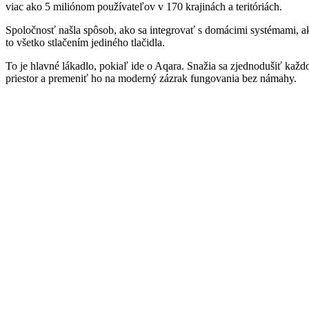
viac ako 5 miliónom používateľov v 170 krajinách a teritóriách.
Spoločnosť našla spôsob, ako sa integrovať s domácimi systémami, a
to všetko stlačením jediného tlačidla.
To je hlavné lákadlo, pokiaľ ide o Aqara. Snažia sa zjednodušiť ka
priestor a premeniť ho na moderný zázrak fungovania bez námahy.