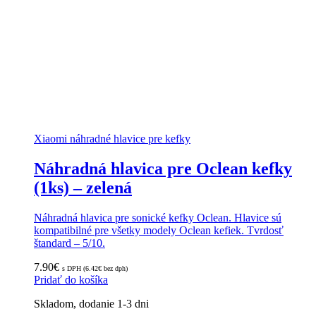
Xiaomi náhradné hlavice pre kefky
Náhradná hlavica pre Oclean kefky
(1ks) – zelená
Náhradná hlavica pre sonické kefky Oclean. Hlavice sú
kompatibilné pre všetky modely Oclean kefiek. Tvrdosť
štandard – 5/10.
7.90
€
s DPH (
6.42
€
bez dph)
Pridať do košíka
Skladom, dodanie 1-3 dni