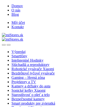
Skip
Skip
Domov
to
to
O nás
navigation
content
Blog
Môj účet
Kontakt
Open
Close
Výpredaj
Smartfóny
Inteligentné Hodinky
Slúchadlá a reproduktory
Robotické vysávače Xiaomi
Bezdrôtové tyčové vysávače
Gaming – Herná zóna
Projektory a TV
Kamery a držiaky do auta
Sonické kefky Xiaomi
Starostlivosť o pleť a telo
Bezpečnostné kamery
Smart produkty pre zvieratká