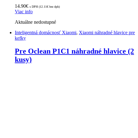
14.90
€
s DPH (
12.11
€
bez dph)
Viac info
Aktuálne nedostupné
Inteligentná domácnosť Xiaomi
,
Xiaomi náhradné hlavice pre
kefky
Pre Oclean P1C1 náhradné hlavice (2
kusy)