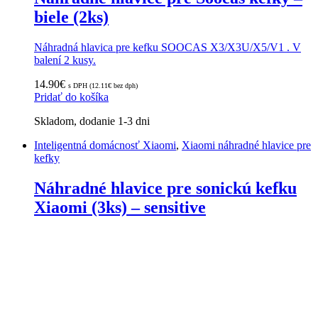
biele (2ks)
Náhradná hlavica pre kefku SOOCAS X3/X3U/X5/V1 . V
balení 2 kusy.
14.90
€
s DPH (
12.11
€
bez dph)
Pridať do košíka
Skladom, dodanie 1-3 dni
Inteligentná domácnosť Xiaomi
,
Xiaomi náhradné hlavice pre
kefky
Náhradné hlavice pre sonickú kefku
Xiaomi (3ks) – sensitive