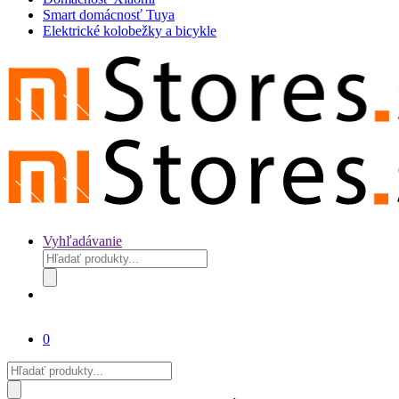
Smart domácnosť Tuya
Elektrické kolobežky a bicykle
Vyhľadávanie
Products
search
0
Products
search