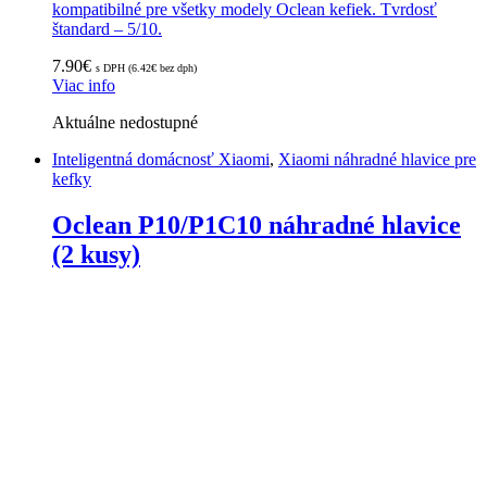
kompatibilné pre všetky modely Oclean kefiek. Tvrdosť
štandard – 5/10.
7.90
€
s DPH (
6.42
€
bez dph)
Viac info
Aktuálne nedostupné
Inteligentná domácnosť Xiaomi
,
Xiaomi náhradné hlavice pre
kefky
Oclean P10/P1C10 náhradné hlavice
(2 kusy)