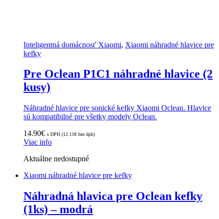
Inteligentná domácnosť Xiaomi
,
Xiaomi náhradné hlavice pre
kefky
Pre Oclean P1C1 náhradné hlavice (2
kusy)
Náhradné hlavice pre sonické kefky Xiaomi Oclean. Hlavice
sú kompatibilné pre všetky modely Oclean.
14.90
€
s DPH (
12.11
€
bez dph)
Viac info
Aktuálne nedostupné
Xiaomi náhradné hlavice pre kefky
Náhradná hlavica pre Oclean kefky
(1ks) – modrá