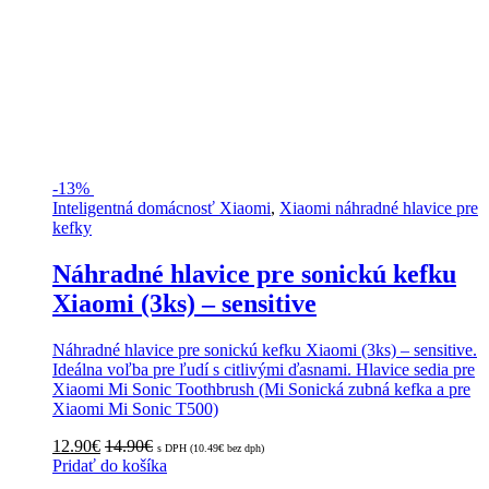
-
13%
Inteligentná domácnosť Xiaomi
,
Xiaomi náhradné hlavice pre
kefky
Náhradné hlavice pre sonickú kefku
Xiaomi (3ks) – sensitive
Náhradné hlavice pre sonickú kefku Xiaomi (3ks) – sensitive.
Ideálna voľba pre ľudí s citlivými ďasnami. Hlavice sedia pre
Xiaomi Mi Sonic Toothbrush (Mi Sonická zubná kefka a pre
Xiaomi Mi Sonic T500)
12.90
€
14.90
€
s DPH (
10.49
€
bez dph)
Pridať do košíka