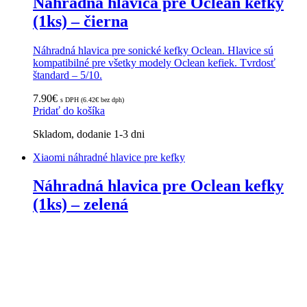
Náhradná hlavica pre Oclean kefky
(1ks) – čierna
Náhradná hlavica pre sonické kefky Oclean. Hlavice sú
kompatibilné pre všetky modely Oclean kefiek. Tvrdosť
štandard – 5/10.
7.90
€
s DPH (
6.42
€
bez dph)
Pridať do košíka
Skladom, dodanie 1-3 dni
Xiaomi náhradné hlavice pre kefky
Náhradná hlavica pre Oclean kefky
(1ks) – zelená