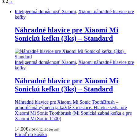
z 2
→
Inteligentná domácnosť Xiaomi
,
Xiaomi náhradné hlavice pre
kefky
Náhradné hlavice pre Xiaomi Mi
Sonickú kefku (3ks) – Standard
Inteligentná domácnosť Xiaomi
,
Xiaomi náhradné hlavice pre
kefky
Náhradné hlavice pre Xiaomi Mi
Sonickú kefku (3ks) – Standard
Náhradné hlavice pre Xiaomi Mi Sonic ToothBrush –
odporúčaná výmena ja každé 3 mesiace. Hlavice sedia pre
Xiaomi Mi Sonic Toothbrush (Mi Sonická zubná kefka a pre
Xiaomi Mi Sonic T500)
14.90
€
s DPH (
12.11
€
bez dph)
Pridať do košíka