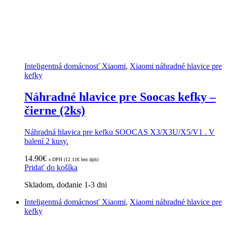
Inteligentná domácnosť Xiaomi
,
Xiaomi náhradné hlavice pre
kefky
Náhradné hlavice pre Soocas kefky –
čierne (2ks)
Náhradná hlavica pre kefku SOOCAS X3/X3U/X5/V1 . V
balení 2 kusy.
14.90
€
s DPH (
12.11
€
bez dph)
Pridať do košíka
Skladom, dodanie 1-3 dni
Inteligentná domácnosť Xiaomi
,
Xiaomi náhradné hlavice pre
kefky