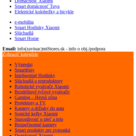
Domácnosť Xiaomi
Smart domácnosť Tuya
Elektrické kolobežky a bicykle
e-mobilita
Smart Hodinky Xiaomi
Slúchadlá
Smart Home
Email:
info(zavinac)miStores.sk - info o obj./podpora
Zobraziť kategórie
Výpredaj
Smartfóny
Inteligentné Hodinky
Slúchadlá a reproduktory
Robotické vysávače Xiaomi
Bezdrôtové tyčové vysávače
Gaming – Herná zóna
Projektory a TV
Kamery a držiaky do auta
Sonické kefky Xiaomi
Starostlivosť o pleť a telo
Bezpečnostné kamery
Smart produkty pre zvieratká
Domácnosť Xiaomi