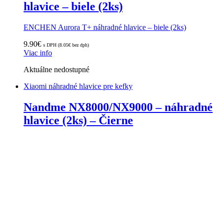
hlavice – biele (2ks)
ENCHEN Aurora T+ náhradné hlavice – biele (2ks)
9.90
€
s DPH (
8.05
€
bez dph)
Viac info
Aktuálne nedostupné
Xiaomi náhradné hlavice pre kefky
Nandme NX8000/NX9000 – náhradné
hlavice (2ks) – Čierne