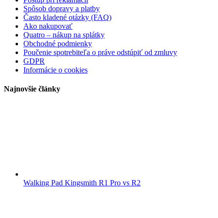
Spôsob dopravy a platby
Často kladené otázky (FAQ)
Ako nakupovať
Quatro – nákup na splátky
Obchodné podmienky
Poučenie spotrebiteľa o práve odstúpiť od zmluvy
GDPR
Informácie o cookies
Najnovšie články
Walking Pad Kingsmith R1 Pro vs R2