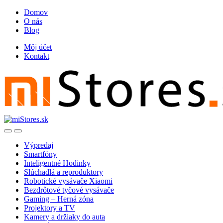
Skip
Skip
Domov
to
to
O nás
navigation
content
Blog
Môj účet
Kontakt
Open
Close
Výpredaj
Smartfóny
Inteligentné Hodinky
Slúchadlá a reproduktory
Robotické vysávače Xiaomi
Bezdrôtové tyčové vysávače
Gaming – Herná zóna
Projektory a TV
Kamery a držiaky do auta