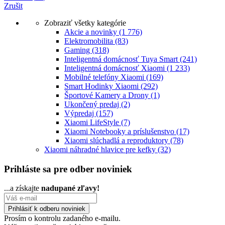
Zrušit
Zobraziť všetky kategórie
Akcie a novinky
(1 776)
Elektromobilita
(83)
Gaming
(318)
Inteligentná domácnosť Tuya Smart
(241)
Inteligentná domácnosť Xiaomi
(1 233)
Mobilné telefóny Xiaomi
(169)
Smart Hodinky Xiaomi
(292)
Športové Kamery a Drony
(1)
Ukončený predaj
(2)
Výpredaj
(157)
Xiaomi LifeStyle
(7)
Xiaomi Notebooky a príslušenstvo
(17)
Xiaomi slúchadlá a reproduktory
(78)
Xiaomi náhradné hlavice pre kefky
(32)
Prihláste sa pre odber noviniek
...a získajte
nadupané zľavy!
Prosím o kontrolu zadaného e-mailu.