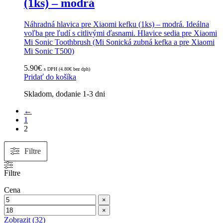
(1ks) – modrá
Náhradná hlavica pre Xiaomi kefku (1ks) – modrá. Ideálna
voľba pre ľudí s citlivými ďasnami. Hlavice sedia pre Xiaomi
Mi Sonic Toothbrush (Mi Sonická zubná kefka a pre Xiaomi
Mi Sonic T500)
5.90
€
s DPH (
4.80
€
bez dph)
Pridať do košíka
Skladom, dodanie 1-3 dni
Zoradené
←
podľa
1
popularity
2
Filtre
Filtre
Cena
×
×
Zobrazit
(
32
)