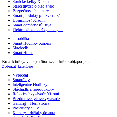
Sonické kefky Xiaomi
Starostlivosť o pleť a telo
Bezpečnostné kamery
Smart produkty pre zvieratká
Domácnosť Xiaomi
Smart domácnosť Tuya
Elektrické kolobežky a bicykle
e-mobilita
Smart Hodinky Xiaomi
Slúchadlá
Smart Home
Email:
info(zavinac)miStores.sk - info o obj./podpora
Zobraziť kategórie
Výpredaj
Smartfóny
Inteligentné Hodinky
Slúchadlá a reproduktory
Robotické vysávače Xiaomi
Bezdrôtové tyčové vysávače
Gaming – Herná zóna
Projektory a TV
Kamery a držiaky do auta