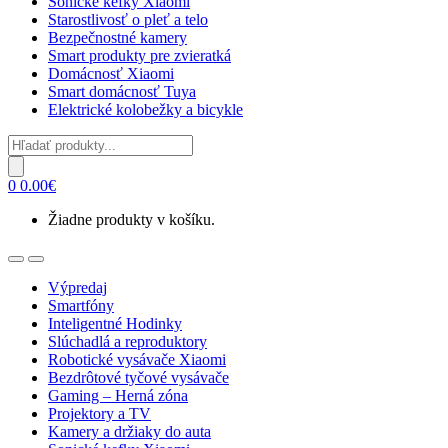
Sonické kefky Xiaomi
Starostlivosť o pleť a telo
Bezpečnostné kamery
Smart produkty pre zvieratká
Domácnosť Xiaomi
Smart domácnosť Tuya
Elektrické kolobežky a bicykle
Products
search
0
0.00
€
Žiadne produkty v košíku.
Open
Close
Výpredaj
Smartfóny
Inteligentné Hodinky
Slúchadlá a reproduktory
Robotické vysávače Xiaomi
Bezdrôtové tyčové vysávače
Gaming – Herná zóna
Projektory a TV
Kamery a držiaky do auta