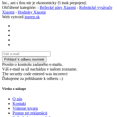
Inc., ani s ňou nie je ekonomicky či inak prepojený.
Obľúbené kategórie: -
Bežecké pásy Xiaomi
-
Robotické vysávače
Xiaomi
-
Hodinky Xiaomi
Web vytvoril
ingrep.sk
Prosím o kontrolu zadaného e-mailu.
Váš e-mail sa už nachádza v našom zozname.
The security code entered was incorrect
Ďakujeme za prihlásanie k odberu :-)
Všetko o nákupe
O nás
Kontakt
Vrátenie tovaru
Postup pri reklamácii