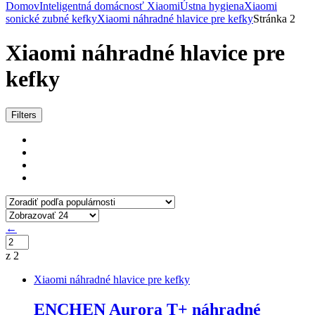
Domov
Inteligentná domácnosť Xiaomi
Ústna hygiena
Xiaomi
sonické zubné kefky
Xiaomi náhradné hlavice pre kefky
Stránka 2
Xiaomi náhradné hlavice pre
kefky
Zoradené
Filters
podľa
popularity
←
z 2
Xiaomi náhradné hlavice pre kefky
ENCHEN Aurora T+ náhradné