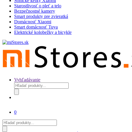
Sonické kefky Xiaomi
Starostlivosť o pleť a telo
Bezpečnostné kamery
Smart produkty pre zvieratká
Domácnosť Xiaomi
Smart domácnosť Tuya
Elektrické kolobežky a bicykle
Vyhľadávanie
Products
search
0
Products
search