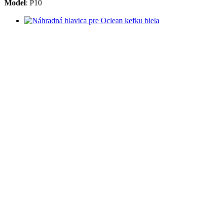
Model
:
P10