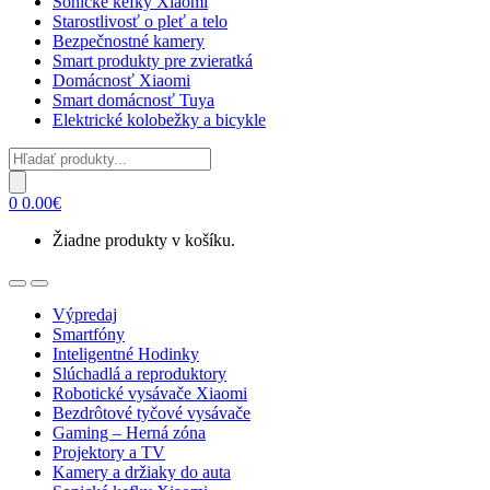
Sonické kefky Xiaomi
Starostlivosť o pleť a telo
Bezpečnostné kamery
Smart produkty pre zvieratká
Domácnosť Xiaomi
Smart domácnosť Tuya
Elektrické kolobežky a bicykle
Products
search
0
0.00
€
Žiadne produkty v košíku.
Open
Close
Výpredaj
Smartfóny
Inteligentné Hodinky
Slúchadlá a reproduktory
Robotické vysávače Xiaomi
Bezdrôtové tyčové vysávače
Gaming – Herná zóna
Projektory a TV
Kamery a držiaky do auta