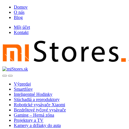
Skip
Skip
Domov
to
to
O nás
navigation
content
Blog
Môj účet
Kontakt
Open
Close
Výpredaj
Smartfóny
Inteligentné Hodinky
Slúchadlá a reproduktory
Robotické vysávače Xiaomi
Bezdrôtové tyčové vysávače
Gaming – Herná zóna
Projektory a TV
Kamery a držiaky do auta