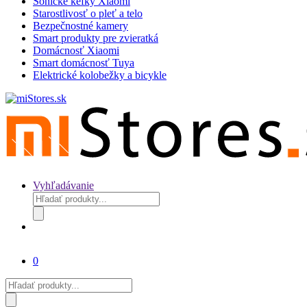
Sonické kefky Xiaomi
Starostlivosť o pleť a telo
Bezpečnostné kamery
Smart produkty pre zvieratká
Domácnosť Xiaomi
Smart domácnosť Tuya
Elektrické kolobežky a bicykle
Vyhľadávanie
Products
search
0
Products
search