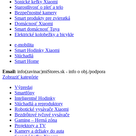
Sonické kefky Xiaomi
Starostlivosť o pleť a telo
Bezpečnostné kamery
Smart produkty pre zvieratká
Domácnosť Xiaomi
Smart domácnosť Tuya
Elektrické kolobežky a bicykle
e-mobilita
Smart Hodinky Xiaomi
Slúchadlá
Smart Home
Email:
info(zavinac)miStores.sk - info o obj./podpora
Zobraziť kategórie
Výpredaj
Smartfóny
Inteligentné Hodinky
Slúchadlá a reproduktory
Robotické vysávače Xiaomi
Bezdrôtové tyčové vysávače
Gaming – Herná zóna
Projektory a TV
Kamery a držiaky do auta