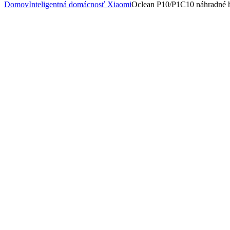
Domov
Inteligentná domácnosť Xiaomi
Oclean P10/P1C10 náhradné h