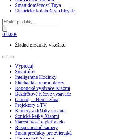
Smart domácnosť Tuya
Elektrické kolobežky a bicykle
Products
search
0
0.00
€
Žiadne produkty v košíku.
Open
Close
Výpredaj
Smartfóny
Inteligentné Hodinky
Slúchadlá a reproduktory
Robotické vysávače Xiaomi
Bezdrôtové tyčové vysávače
Gaming – Herná zóna
Projektory a TV
Kamery a držiaky do auta
Sonické kefky Xiaomi
Starostlivosť o pleť a telo
Bezpečnostné kamery
Smart produkty pre zvieratká
Domácnosť Xiaomi