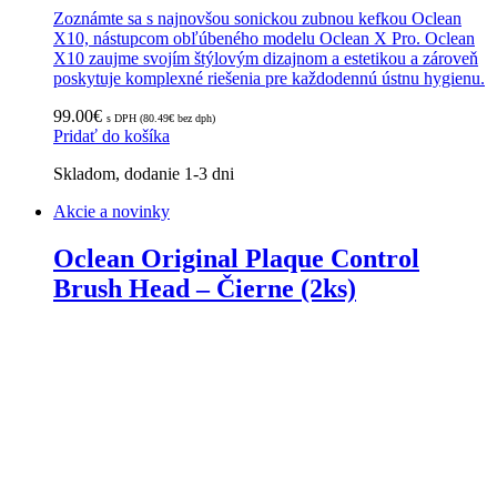
Zoznámte sa s najnovšou sonickou zubnou kefkou Oclean
X10, nástupcom obľúbeného modelu Oclean X Pro. Oclean
X10 zaujme svojím štýlovým dizajnom a estetikou a zároveň
poskytuje komplexné riešenia pre každodennú ústnu hygienu.
99.00
€
s DPH (
80.49
€
bez dph)
Pridať do košíka
Skladom, dodanie 1-3 dni
Akcie a novinky
Oclean Original Plaque Control
Brush Head – Čierne (2ks)