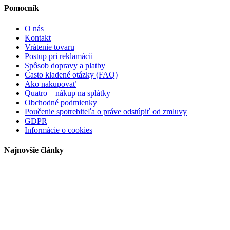
Pomocník
O nás
Kontakt
Vrátenie tovaru
Postup pri reklamácii
Spôsob dopravy a platby
Často kladené otázky (FAQ)
Ako nakupovať
Quatro – nákup na splátky
Obchodné podmienky
Poučenie spotrebiteľa o práve odstúpiť od zmluvy
GDPR
Informácie o cookies
Najnovšie články