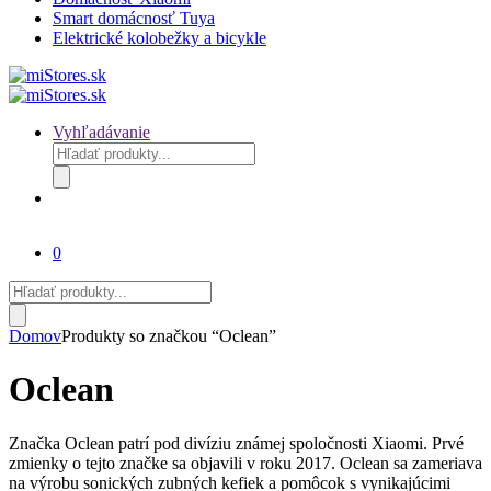
Smart domácnosť Tuya
Elektrické kolobežky a bicykle
Vyhľadávanie
Products
search
0
Products
search
Domov
Produkty so značkou “Oclean”
Oclean
Značka Oclean patrí pod divíziu známej spoločnosti Xiaomi. Prvé
zmienky o tejto značke sa objavili v roku 2017. Oclean sa zameriava
na výrobu sonických zubných kefiek a pomôcok s vynikajúcimi