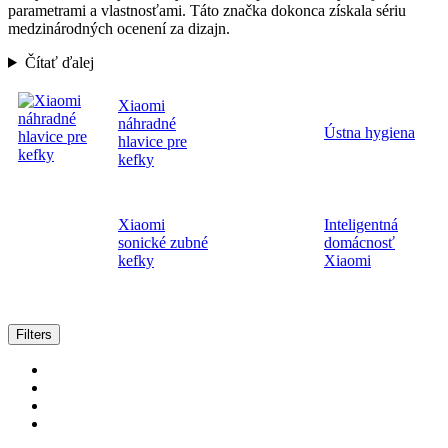
parametrami a vlastnosťami. Táto značka dokonca získala sériu
medzinárodných ocenení za dizajn.
Čítať ďalej
Xiaomi
náhradné
Ústna hygiena
hlavice pre
kefky
Xiaomi
Inteligentná
sonické zubné
domácnosť
kefky
Xiaomi
Zoradené
Filters
podľa
popularity