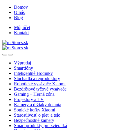
Skip
Skip
Domov
to
to
O nás
navigation
content
Blog
Môj účet
Kontakt
Open
Close
Výpredaj
Smartfóny
Inteligentné Hodinky
Slúchadlá a reproduktory
Robotické vysávače Xiaomi
Bezdrôtové tyčové vysávače
Gaming – Herná zóna
Projektory a TV
Kamery a držiaky do auta
Sonické kefky Xiaomi
Starostlivosť o pleť a telo
Bezpečnostné kamery
Smart produkty pre zvieratká