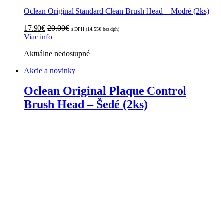
Oclean Original Standard Clean Brush Head – Modré (2ks)
17.90
€
20.00
€
s DPH (
14.55
€
bez dph)
Viac info
Aktuálne nedostupné
Akcie a novinky
Oclean Original Plaque Control
Brush Head – Šedé (2ks)