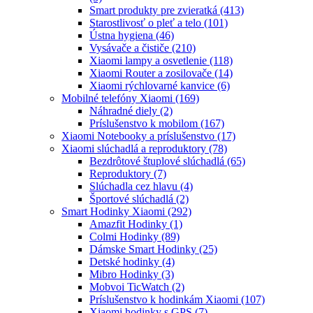
Smart produkty pre zvieratká
(413)
Starostlivosť o pleť a telo
(101)
Ústna hygiena
(46)
Vysávače a čističe
(210)
Xiaomi lampy a osvetlenie
(118)
Xiaomi Router a zosilovače
(14)
Xiaomi rýchlovarné kanvice
(6)
Mobilné telefóny Xiaomi
(169)
Náhradné diely
(2)
Príslušenstvo k mobilom
(167)
Xiaomi Notebooky a príslušenstvo
(17)
Xiaomi slúchadlá a reproduktory
(78)
Bezdrôtové štuplové slúchadlá
(65)
Reproduktory
(7)
Slúchadla cez hlavu
(4)
Športové slúchadlá
(2)
Smart Hodinky Xiaomi
(292)
Amazfit Hodinky
(1)
Colmi Hodinky
(89)
Dámske Smart Hodinky
(25)
Detské hodinky
(4)
Mibro Hodinky
(3)
Mobvoi TicWatch
(2)
Príslušenstvo k hodinkám Xiaomi
(107)
Xiaomi hodinky s GPS
(7)