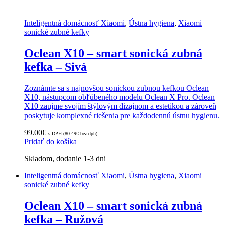
Inteligentná domácnosť Xiaomi
,
Ústna hygiena
,
Xiaomi
sonické zubné kefky
Oclean X10 – smart sonická zubná
kefka – Sivá
Zoznámte sa s najnovšou sonickou zubnou kefkou Oclean
X10, nástupcom obľúbeného modelu Oclean X Pro. Oclean
X10 zaujme svojím štýlovým dizajnom a estetikou a zároveň
poskytuje komplexné riešenia pre každodennú ústnu hygienu.
99.00
€
s DPH (
80.49
€
bez dph)
Pridať do košíka
Skladom, dodanie 1-3 dni
Inteligentná domácnosť Xiaomi
,
Ústna hygiena
,
Xiaomi
sonické zubné kefky
Oclean X10 – smart sonická zubná
kefka – Ružová