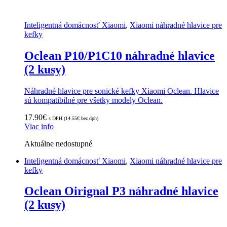
Inteligentná domácnosť Xiaomi
,
Xiaomi náhradné hlavice pre
kefky
Oclean P10/P1C10 náhradné hlavice
(2 kusy)
Náhradné hlavice pre sonické kefky Xiaomi Oclean. Hlavice
sú kompatibilné pre všetky modely Oclean.
17.90
€
s DPH (
14.55
€
bez dph)
Viac info
Aktuálne nedostupné
Inteligentná domácnosť Xiaomi
,
Xiaomi náhradné hlavice pre
kefky
Oclean Oirignal P3 náhradné hlavice
(2 kusy)