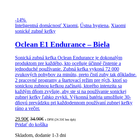
-
14%
Inteligentná domácnosť Xiaomi
,
Ústna hygiena
,
Xiaomi
sonické zubné kefky
Oclean E1 Endurance – Biela
Sonická zubná kefka Oclean Endurance je dokonalým
produktom pre každého, kto oceňuje účinné čistenie a
jednoduché používanie. Zubná kefka vykoná 72 000
zvukových pohybov za minútu, preto čistí zuby tak dôkladne.
2 pracovné programy a štartovací režim pre tých, ktorí so
sonickou zubnou kefkou začínajú, ktorého intenzita sa
každým dňom zvyšuje, aby ste si na používanie sonickej
zubnej kefky ľahko zvykli. Výkonná batéria umožňuje 30-
dňovú prevádzku pri každodennom používaní zubnej kefky
ráno a večer.
29.90
€
34.90
€
s DPH (
24.31
€
bez dph)
Pridať do košíka
Skladom, dodanie 1-3 dni