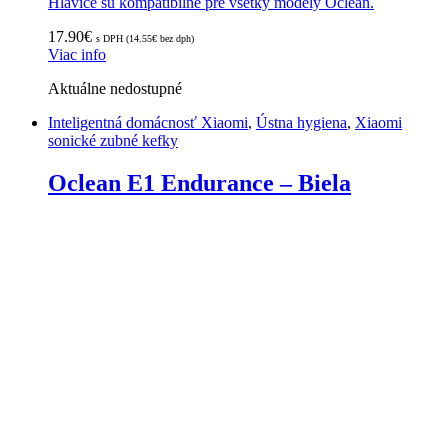
Hlavice sú kompatibilné pre všetky modely Oclean.
17.90
€
s DPH (
14.55
€
bez dph)
Viac info
Aktuálne nedostupné
Inteligentná domácnosť Xiaomi
,
Ústna hygiena
,
Xiaomi
sonické zubné kefky
Oclean E1 Endurance – Biela