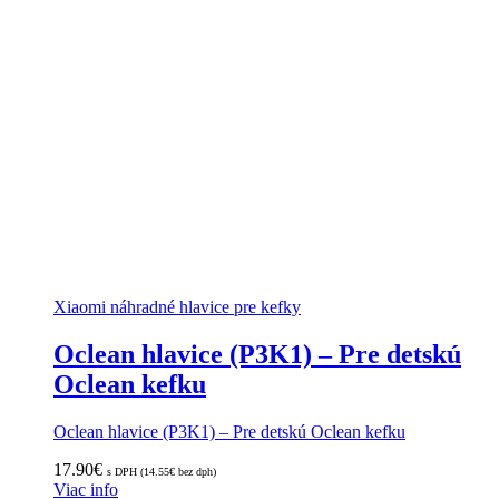
Xiaomi náhradné hlavice pre kefky
Oclean hlavice (P3K1) – Pre detskú
Oclean kefku
Oclean hlavice (P3K1) – Pre detskú Oclean kefku
17.90
€
s DPH (
14.55
€
bez dph)
Viac info