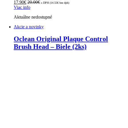
17.90
€
20.00
€
s DPH (
14.55
€
bez dph)
Viac info
Aktuálne nedostupné
Akcie a novinky
Oclean Original Plaque Control
Brush Head – Biele (2ks)