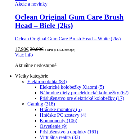
Akcie a novinky
Oclean Original Gum Care Brush
Head – Biele (2ks)
Oclean Original Gum Care Brush Head – White (2ks)
17.90
€
20.00
€
s DPH (
14.55
€
bez dph)
Viac info
Aktuálne nedostupné
Zoradené
Všetky kategórie
podľa
Elektromobilita
(83)
popularity
Elektrické kolobežky Xiaomi
(5)
Náhradne diely pre elektrické kolobežky
(62)
Príslušenstvo pre elektrické kolobežky
(17)
Gaming
(318)
Hráčske monitory
(5)
Hráčske PC zostavy
(4)
Komponenty
(106)
Osvetlenie
(9)
Príslušenstvo a doplnky
(161)
Virtuálna realita
(33)