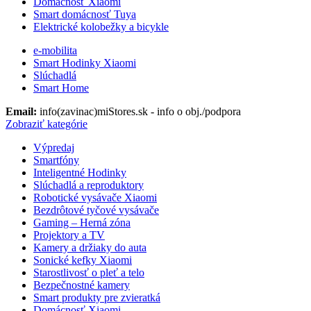
Domácnosť Xiaomi
Smart domácnosť Tuya
Elektrické kolobežky a bicykle
e-mobilita
Smart Hodinky Xiaomi
Slúchadlá
Smart Home
Email:
info(zavinac)miStores.sk - info o obj./podpora
Zobraziť kategórie
Výpredaj
Smartfóny
Inteligentné Hodinky
Slúchadlá a reproduktory
Robotické vysávače Xiaomi
Bezdrôtové tyčové vysávače
Gaming – Herná zóna
Projektory a TV
Kamery a držiaky do auta
Sonické kefky Xiaomi
Starostlivosť o pleť a telo
Bezpečnostné kamery
Smart produkty pre zvieratká
Domácnosť Xiaomi