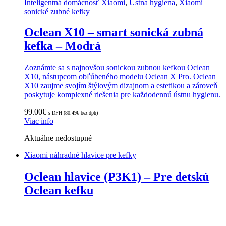
Inteligentná domácnosť Xiaomi
,
Ústna hygiena
,
Xiaomi
sonické zubné kefky
Oclean X10 – smart sonická zubná
kefka – Modrá
Zoznámte sa s najnovšou sonickou zubnou kefkou Oclean
X10, nástupcom obľúbeného modelu Oclean X Pro. Oclean
X10 zaujme svojím štýlovým dizajnom a estetikou a zároveň
poskytuje komplexné riešenia pre každodennú ústnu hygienu.
99.00
€
s DPH (
80.49
€
bez dph)
Viac info
Aktuálne nedostupné
Xiaomi náhradné hlavice pre kefky
Oclean hlavice (P3K1) – Pre detskú
Oclean kefku