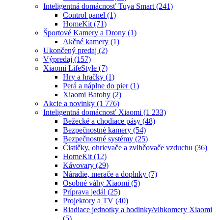
Inteligentná domácnosť Tuya Smart
(241)
Control panel
(1)
HomeKit
(71)
Športové Kamery a Drony
(1)
Akčné kamery
(1)
Ukončený predaj
(2)
Výpredaj
(157)
Xiaomi LifeStyle
(7)
Hry a hračky
(1)
Perá a náplne do pier
(1)
Xiaomi Batohy
(2)
Akcie a novinky
(1 776)
Inteligentná domácnosť Xiaomi
(1 233)
Bežecké a chodiace pásy
(48)
Bezpečnostné kamery
(54)
Bezpečnostné systémy
(25)
Čističky, ohrievače a zvlhčovače vzduchu
(36)
HomeKit
(12)
Kávovary
(29)
Náradie, merače a doplnky
(7)
Osobné váhy Xiaomi
(5)
Príprava jedál
(25)
Projektory a TV
(40)
Riadiace jednotky a hodinky/vlhkomery Xiaomi
(5)