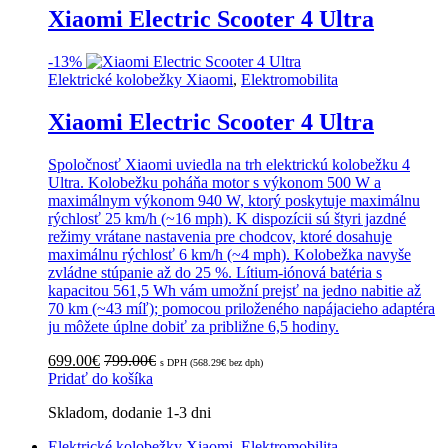
Xiaomi Electric Scooter 4 Ultra
-
13%
Elektrické kolobežky Xiaomi
,
Elektromobilita
Xiaomi Electric Scooter 4 Ultra
Spoločnosť Xiaomi uviedla na trh elektrickú kolobežku 4
Ultra. Kolobežku poháňa motor s výkonom 500 W a
maximálnym výkonom 940 W, ktorý poskytuje maximálnu
rýchlosť 25 km/h (~16 mph). K dispozícii sú štyri jazdné
režimy vrátane nastavenia pre chodcov, ktoré dosahuje
maximálnu rýchlosť 6 km/h (~4 mph). Kolobežka navyše
zvládne stúpanie až do 25 %. Lítium-iónová batéria s
kapacitou 561,5 Wh vám umožní prejsť na jedno nabitie až
70 km (~43 míľ); pomocou priloženého napájacieho adaptéra
ju môžete úplne dobiť za približne 6,5 hodiny.
699.00
€
799.00
€
s DPH (
568.29
€
bez dph)
Pridať do košíka
Skladom, dodanie 1-3 dni
Elektrické kolobežky Xiaomi
,
Elektromobilita