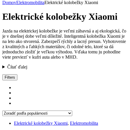
Domov
Elektromobilita
Elektrické kolobežky Xiaomi
Elektrické kolobežky Xiaomi
Jazda na elektrickej kolobežke je veľmi zábavná a aj ekologická, čo
je v dnešnej dobe veľmi dôležité. Inteligentná kolobežka Xiaomi je
na leto ako stvorená. Zabezpečí rýchly a lacný presun. Vyhotovenie
z kvalitných a ľahkých materiálov, či odolné telo, ktoré sa dá
jednoducho zložiť je veľkou výhodou. Vďaka tomu ju pohodlne
viete previezť v kufri auta alebo v MHD.
Čítať ďalej
Zoradené
Filters
podľa
popularity
Elektrické kolobežky Xiaomi
,
Elektromobilita