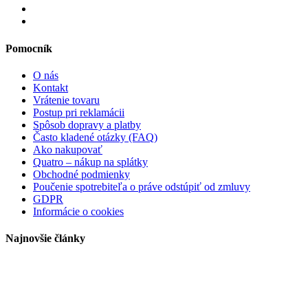
Pomocník
O nás
Kontakt
Vrátenie tovaru
Postup pri reklamácii
Spôsob dopravy a platby
Často kladené otázky (FAQ)
Ako nakupovať
Quatro – nákup na splátky
Obchodné podmienky
Poučenie spotrebiteľa o práve odstúpiť od zmluvy
GDPR
Informácie o cookies
Najnovšie články