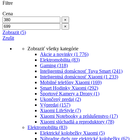
Filtre
Cena
×
×
Zobrazit
(
5
)
Zrušit
Zobraziť všetky kategórie
Akcie a novinky
(1 776)
Elektromobilita
(83)
Gaming
(318)
Inteligentná domácnosť Tuya Smart
(241)
Inteligentná domácnosť Xiaomi
(1 233)
Mobilné telefóny Xiaomi
(169)
Smart Hodinky Xiaomi
(292)
Športové Kamery a Drony
(1)
Ukončený predaj
(2)
Výpredaj
(157)
Xiaomi LifeStyle
(7)
Xiaomi Notebooky a príslušenstvo
(17)
Xiaomi slúchadlá a reproduktory
(78)
Elektromobilita
(83)
Elektrické kolobežky Xiaomi
(5)
Náhradne diely pre elektrické kolobežky
(62)