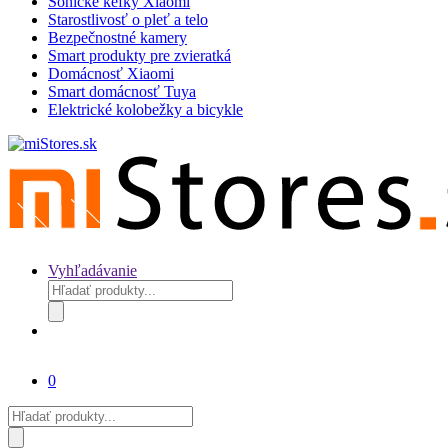
Sonické kefky Xiaomi
Starostlivosť o pleť a telo
Bezpečnostné kamery
Smart produkty pre zvieratká
Domácnosť Xiaomi
Smart domácnosť Tuya
Elektrické kolobežky a bicykle
Vyhľadávanie
Products
search
0
Products
search