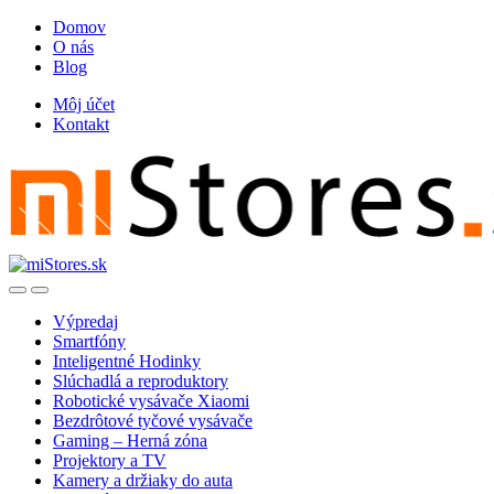
Skip
Skip
Domov
to
to
O nás
navigation
content
Blog
Môj účet
Kontakt
Open
Close
Výpredaj
Smartfóny
Inteligentné Hodinky
Slúchadlá a reproduktory
Robotické vysávače Xiaomi
Bezdrôtové tyčové vysávače
Gaming – Herná zóna
Projektory a TV
Kamery a držiaky do auta