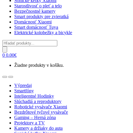
Sonické kefky Xiaomi
Starostlivosť o pleť a telo
Bezpečnostné kamery
Smart produkty pre zvieratká
Domácnosť Xiaomi
Smart domácnosť Tuya
Elektrické kolobežky a bicykle
Products
search
0
0.00
€
Žiadne produkty v košíku.
Open
Close
Výpredaj
Smartfóny
Inteligentné Hodinky
Slúchadlá a reproduktory
Robotické vysávače Xiaomi
Bezdrôtové tyčové vysávače
Gaming – Herná zóna
Projektory a TV
Kamery a držiaky do auta