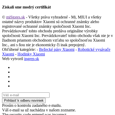
Získali sme modrý certifikát
©
miStores.sk
- Všetky práva vyhradené - Mi, MIUI a všetky
ostatné názvy produktov Xiaomi sú ochranné známky alebo
registrované ochranné známky spoločnosti Xiaomi Inc.
Prevádzkovateľ tohto obchodu predáva originálne výrobky
spoločnosti Xiaomi Inc. Prevádzkovateľ tohto obchodu však nie je v
žiadnom priamom obchodnom vzťahu so spoločnosťou Xiaomi
Inc., ani s ňou nie je ekonomicky či inak prepojený.
Obľúbené kategórie: -
Bežecké pásy Xiaomi
-
Robotické vysávače
Xiaomi
-
Hodinky Xiaomi
Web vytvoril
ingrep.sk
Prosím o kontrolu zadaného e-mailu.
Váš e-mail sa už nachádza v našom zozname.
The security code entered was incorrect