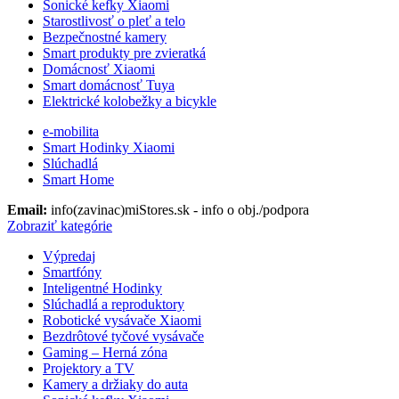
Sonické kefky Xiaomi
Starostlivosť o pleť a telo
Bezpečnostné kamery
Smart produkty pre zvieratká
Domácnosť Xiaomi
Smart domácnosť Tuya
Elektrické kolobežky a bicykle
e-mobilita
Smart Hodinky Xiaomi
Slúchadlá
Smart Home
Email:
info(zavinac)miStores.sk - info o obj./podpora
Zobraziť kategórie
Výpredaj
Smartfóny
Inteligentné Hodinky
Slúchadlá a reproduktory
Robotické vysávače Xiaomi
Bezdrôtové tyčové vysávače
Gaming – Herná zóna
Projektory a TV
Kamery a držiaky do auta