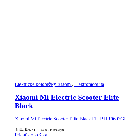
Elektrické kolobežky Xiaomi
,
Elektromobilita
Xiaomi Mi Electric Scooter Elite
Black
Xiaomi Mi Electric Scooter Elite Black EU BHR9603GL
380.36
€
s DPH (
309.24
€
bez dph)
Pridať do košíka