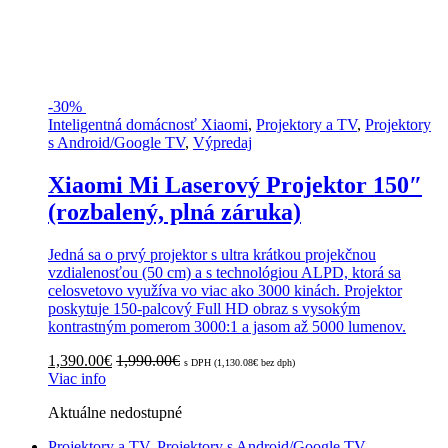
-
30%
Inteligentná domácnosť Xiaomi
,
Projektory a TV
,
Projektory
s Android/Google TV
,
Výpredaj
Xiaomi Mi Laserový Projektor 150″
(rozbalený, plná záruka)
Jedná sa o prvý projektor s ultra krátkou projekčnou
vzdialenosťou (50 cm) a s technológiou ALPD, ktorá sa
celosvetovo využíva vo viac ako 3000 kinách. Projektor
poskytuje 150-palcový Full HD obraz s vysokým
kontrastným pomerom 3000:1 a jasom až 5000 lumenov.
1,390.00
€
1,990.00
€
s DPH (
1,130.08
€
bez dph)
Viac info
Aktuálne nedostupné
Projektory a TV
,
Projektory s Android/Google TV