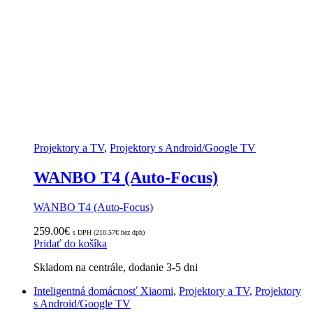
Projektory a TV
,
Projektory s Android/Google TV
WANBO T4 (Auto-Focus)
WANBO T4 (Auto-Focus)
259.00
€
s DPH (
210.57
€
bez dph)
Pridať do košíka
Skladom na centrále, dodanie 3-5 dni
Inteligentná domácnosť Xiaomi
,
Projektory a TV
,
Projektory
s Android/Google TV