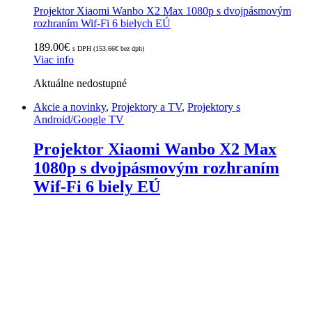
Projektor Xiaomi Wanbo X2 Max 1080p s dvojpásmovým
rozhraním Wif-Fi 6 bielych EÚ
189.00
€
s DPH (
153.66
€
bez dph)
Viac info
Aktuálne nedostupné
Akcie a novinky
,
Projektory a TV
,
Projektory s
Android/Google TV
Projektor Xiaomi Wanbo X2 Max
1080p s dvojpásmovým rozhraním
Wif-Fi 6 biely EÚ