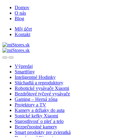
Skip
Skip
Domov
to
to
O nás
navigation
content
Blog
Môj účet
Kontakt
Open
Close
Výpredaj
Smartfóny
Inteligentné Hodinky
Slúchadlá a reproduktory
Robotické vysávače Xiaomi
Bezdrôtové tyčové vysávače
Gaming – Herná zóna
Projektory a TV
Kamery a držiaky do auta
Sonické kefky Xiaomi
Starostlivosť o pleť a telo
Bezpečnostné kamery
Smart produkty pre zvieratká