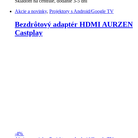
Skladom na centrále, dodanie 3-5 dni
Akcie a novinky
,
Projektory s Android/Google TV
Bezdrôtový adaptér HDMI AURZEN
Castplay
-
4%