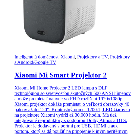
Inteligentná domácnosť Xiaomi
,
Projektory a TV
,
Projektory
s Android/Google TV
Xiaomi Mi Smart Projektor 2
Xiaomi Mi Home Projector 2 LED lampu s DLP
technológiou so svietivosťou skutočných 500 ANSI lúmenov
a môže premietať natívne vo FHD rozlíšení 1920x1080p.
Xiaomi projektor dokáže premietať o veľkosti obrazovky 40
palcov až do 120″. Kontrastný pomer 1200:1, LED žiarovka
na projektore Xiaomi vydrží až 30.000 hodín. Má tiež
integrované reproduktory s podporou Dolby Atmos a DTS.
Projektor je dodávaný s portmi pre USB, HDMI a aux
portom, ktorý sa dá použiť na pripojenie k iným periférnym