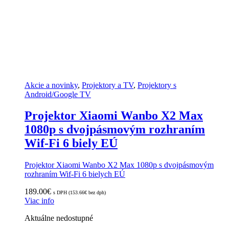
Akcie a novinky
,
Projektory a TV
,
Projektory s
Android/Google TV
Projektor Xiaomi Wanbo X2 Max
1080p s dvojpásmovým rozhraním
Wif-Fi 6 biely EÚ
Projektor Xiaomi Wanbo X2 Max 1080p s dvojpásmovým
rozhraním Wif-Fi 6 bielych EÚ
189.00
€
s DPH (
153.66
€
bez dph)
Viac info
Aktuálne nedostupné