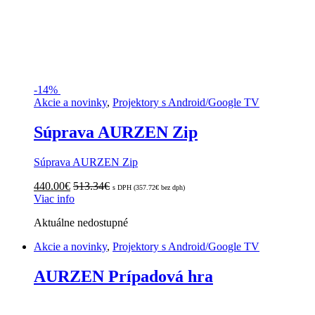
-
14%
Akcie a novinky
,
Projektory s Android/Google TV
Súprava AURZEN Zip
Súprava AURZEN Zip
440.00
€
513.34
€
s DPH (
357.72
€
bez dph)
Viac info
Aktuálne nedostupné
Akcie a novinky
,
Projektory s Android/Google TV
AURZEN Prípadová hra