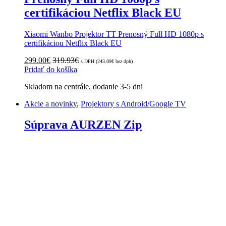
certifikáciou Netflix Black EU
Xiaomi Wanbo Projektor TT Prenosný Full HD 1080p s
certifikáciou Netflix Black EU
299.00
€
319.93
€
s DPH (
243.09
€
bez dph)
Pridať do košíka
Skladom na centrále, dodanie 3-5 dni
Akcie a novinky
,
Projektory s Android/Google TV
Súprava AURZEN Zip