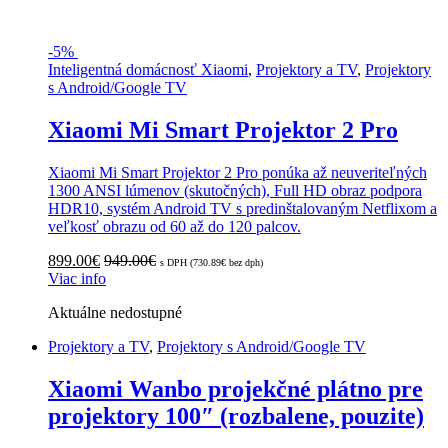
-
5%
Inteligentná domácnosť Xiaomi
,
Projektory a TV
,
Projektory
s Android/Google TV
Xiaomi Mi Smart Projektor 2 Pro
Xiaomi Mi Smart Projektor 2 Pro ponúka až neuveriteľných
1300 ANSI lúmenov (skutočných), Full HD obraz podpora
HDR10, systém Android TV s predinštalovaným Netflixom a
veľkosť obrazu od 60 až do 120 palcov.
899.00
€
949.00
€
s DPH (
730.89
€
bez dph)
Viac info
Aktuálne nedostupné
Projektory a TV
,
Projektory s Android/Google TV
Xiaomi Wanbo projekčné plátno pre
projektory 100″ (rozbalene, pouzite)