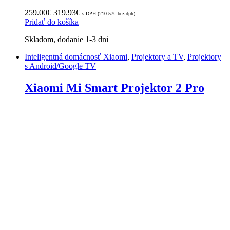
259.00
€
319.93
€
s DPH (
210.57
€
bez dph)
Pridať do košíka
Skladom, dodanie 1-3 dni
Inteligentná domácnosť Xiaomi
,
Projektory a TV
,
Projektory
s Android/Google TV
Xiaomi Mi Smart Projektor 2 Pro