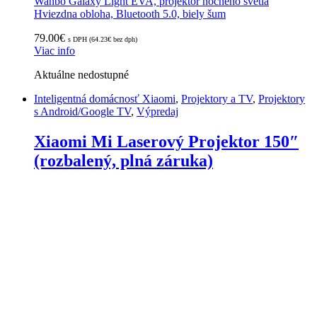
Wanbo Galaxy Light EVA, projektor nočného svetla
Hviezdna obloha, Bluetooth 5.0, biely šum
79.00
€
s DPH (
64.23
€
bez dph)
Viac info
Aktuálne nedostupné
Inteligentná domácnosť Xiaomi
,
Projektory a TV
,
Projektory
s Android/Google TV
,
Výpredaj
Xiaomi Mi Laserový Projektor 150″
(rozbalený, plná záruka)