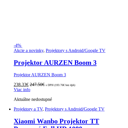
-
4%
Akcie a novinky
,
Projektory s Android/Google TV
Projektor AURZEN Boom 3
Projektor AURZEN Boom 3
238.33
€
247.50
€
s DPH (
193.76
€
bez dph)
Viac info
Aktuálne nedostupné
Projektory a TV
,
Projektory s Android/Google TV
Xiaomi Wanbo Projektor TT