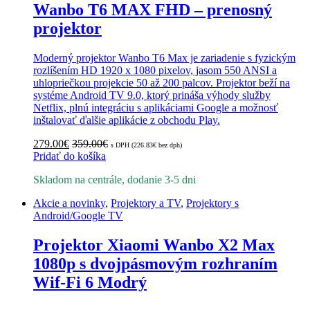
Wanbo T6 MAX FHD – prenosný
projektor
Moderný projektor Wanbo T6 Max je zariadenie s fyzickým
rozlíšením HD 1920 x 1080 pixelov, jasom 550 ANSI a
uhlopriečkou projekcie 50 až 200 palcov. Projektor beží na
systéme Android TV 9.0, ktorý prináša výhody služby
Netflix, plnú integráciu s aplikáciami Google a možnosť
inštalovať ďalšie aplikácie z obchodu Play.
279.00
€
359.00
€
s DPH (
226.83
€
bez dph)
Pridať do košíka
Skladom na centrále, dodanie 3-5 dni
Akcie a novinky
,
Projektory a TV
,
Projektory s
Android/Google TV
Projektor Xiaomi Wanbo X2 Max
1080p s dvojpásmovým rozhraním
Wif-Fi 6 Modrý