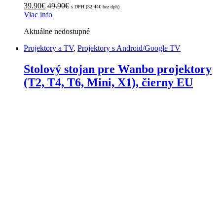
39.90
€
49.90
€
s DPH (
32.44
€
bez dph)
Viac info
Aktuálne nedostupné
Projektory a TV
,
Projektory s Android/Google TV
Stolový stojan pre Wanbo projektory
(T2, T4, T6, Mini, X1), čierny EU