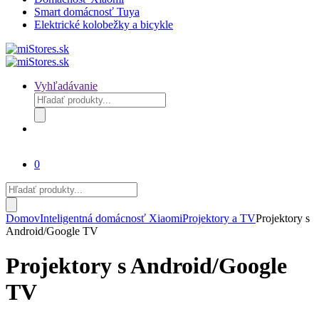
Smart domácnosť Tuya
Elektrické kolobežky a bicykle
Vyhľadávanie
Products
search
0
Products
search
Domov
Inteligentná domácnosť Xiaomi
Projektory a TV
Projektory s
Android/Google TV
Projektory s Android/Google
TV