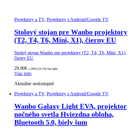
Projektory a TV
,
Projektory s Android/Google TV
Stolový stojan pre Wanbo projektory
(T2, T4, T6, Mini, X1), čierny EU
Stolný stojan Wanbo pre projektory (T2, T4, T6, Mini, X1),
čierny EU
29.90
€
s DPH (
24.31
€
bez dph)
Viac info
Aktuálne nedostupné
Projektory a TV
,
Projektory s Android/Google TV
Wanbo Galaxy Light EVA, projektor
nočného svetla Hviezdna obloha,
Bluetooth 5.0, biely šum