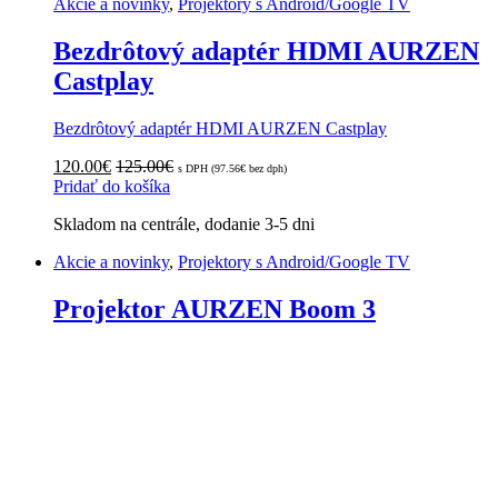
Akcie a novinky
,
Projektory s Android/Google TV
Bezdrôtový adaptér HDMI AURZEN
Castplay
Bezdrôtový adaptér HDMI AURZEN Castplay
120.00
€
125.00
€
s DPH (
97.56
€
bez dph)
Pridať do košíka
Skladom na centrále, dodanie 3-5 dni
Akcie a novinky
,
Projektory s Android/Google TV
Projektor AURZEN Boom 3