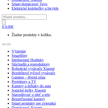
Smart domácnosť Tuya
Elektrické kolobežky a bicykle
Products
search
0
0.00
€
Žiadne produkty v košíku.
Open
Close
Výpredaj
Smartfóny
Inteligentné Hodinky
Slúchadlá a reproduktory
Robotické vysávače Xiaomi
Bezdrôtové tyčové vysávače
Gaming – Herná zóna
Projektory a TV
Kamery a držiaky do auta
Sonické kefky Xiaomi
Starostlivosť o pleť a telo
Bezpečnostné kamery
Smart produkty pre zvieratká
Domácnosť Xiaomi