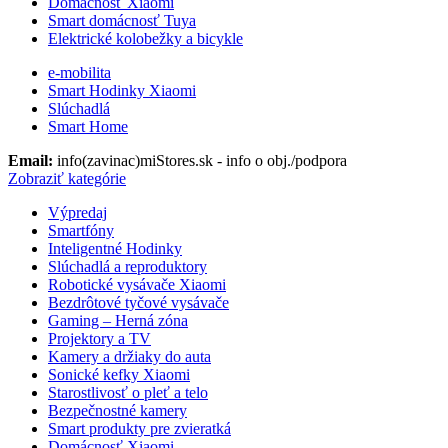
Domácnosť Xiaomi
Smart domácnosť Tuya
Elektrické kolobežky a bicykle
e-mobilita
Smart Hodinky Xiaomi
Slúchadlá
Smart Home
Email:
info(zavinac)miStores.sk - info o obj./podpora
Zobraziť kategórie
Výpredaj
Smartfóny
Inteligentné Hodinky
Slúchadlá a reproduktory
Robotické vysávače Xiaomi
Bezdrôtové tyčové vysávače
Gaming – Herná zóna
Projektory a TV
Kamery a držiaky do auta
Sonické kefky Xiaomi
Starostlivosť o pleť a telo
Bezpečnostné kamery
Smart produkty pre zvieratká
Domácnosť Xiaomi