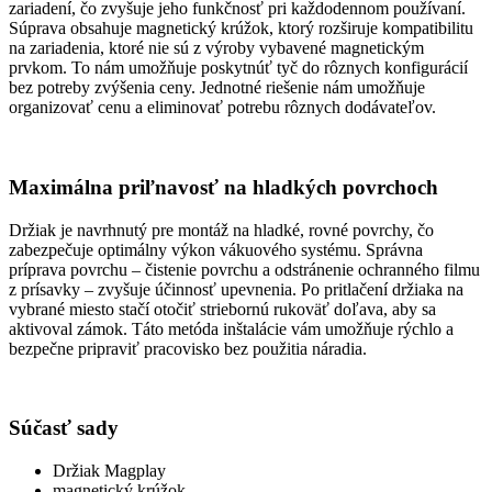
zariadení, čo zvyšuje jeho funkčnosť pri každodennom používaní.
Súprava obsahuje magnetický krúžok, ktorý rozširuje kompatibilitu
na zariadenia, ktoré nie sú z výroby vybavené magnetickým
prvkom. To nám umožňuje poskytnúť tyč do rôznych konfigurácií
bez potreby zvýšenia ceny. Jednotné riešenie nám umožňuje
organizovať cenu a eliminovať potrebu rôznych dodávateľov.
Maximálna priľnavosť na hladkých povrchoch
Držiak je navrhnutý pre montáž na hladké, rovné povrchy, čo
zabezpečuje optimálny výkon vákuového systému. Správna
príprava povrchu – čistenie povrchu a odstránenie ochranného filmu
z prísavky – zvyšuje účinnosť upevnenia. Po pritlačení držiaka na
vybrané miesto stačí otočiť striebornú rukoväť doľava, aby sa
aktivoval zámok. Táto metóda inštalácie vám umožňuje rýchlo a
bezpečne pripraviť pracovisko bez použitia náradia.
Súčasť sady
Držiak Magplay
magnetický krúžok