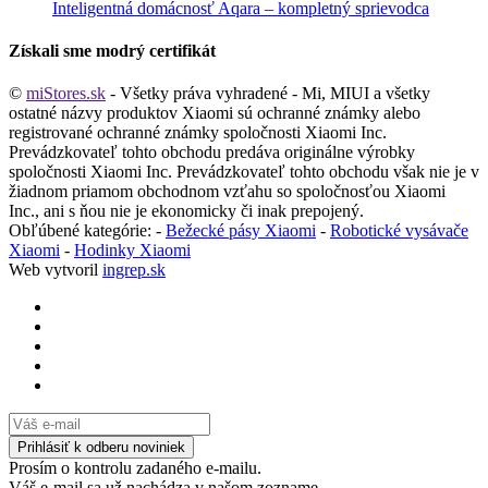
Inteligentná domácnosť Aqara – kompletný sprievodca
Získali sme modrý certifikát
©
miStores.sk
- Všetky práva vyhradené - Mi, MIUI a všetky
ostatné názvy produktov Xiaomi sú ochranné známky alebo
registrované ochranné známky spoločnosti Xiaomi Inc.
Prevádzkovateľ tohto obchodu predáva originálne výrobky
spoločnosti Xiaomi Inc. Prevádzkovateľ tohto obchodu však nie je v
žiadnom priamom obchodnom vzťahu so spoločnosťou Xiaomi
Inc., ani s ňou nie je ekonomicky či inak prepojený.
Obľúbené kategórie: -
Bežecké pásy Xiaomi
-
Robotické vysávače
Xiaomi
-
Hodinky Xiaomi
Web vytvoril
ingrep.sk
Prosím o kontrolu zadaného e-mailu.
Váš e-mail sa už nachádza v našom zozname.