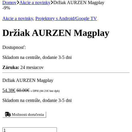
Domov
Akcie a novinky
Držiak AURZEN Magplay
-
9%
Akcie a novinky
,
Projektory s Android/Google TV
Držiak AURZEN Magplay
Dostupnosť:
Skladom na centrále, dodanie 3-5 dni
Záruka:
24 mesiacov
Držiak AURZEN Magplay
54.38
€
60.00
€
s DPH (
44.21
€
bez dph)
Skladom na centrále, dodanie 3-5 dni
Možnosti doručenia
Držiak