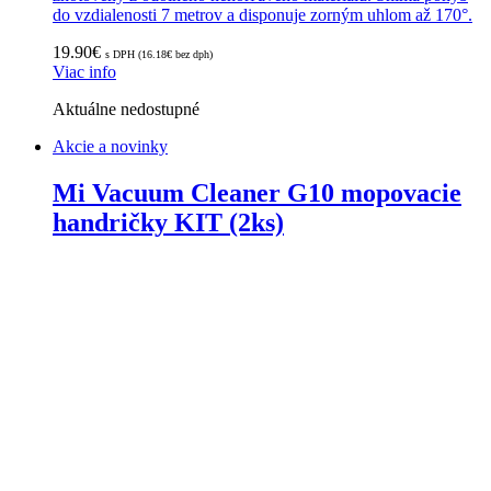
do vzdialenosti 7 metrov a disponuje zorným uhlom až 170°.
19.90
€
s DPH (
16.18
€
bez dph)
Viac info
Aktuálne nedostupné
Akcie a novinky
Mi Vacuum Cleaner G10 mopovacie
handričky KIT (2ks)