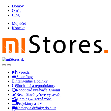
Skip
Skip
Domov
to
to
O nás
navigation
content
Blog
Môj účet
Kontakt
Open
Close
Výpredaj
Smartfóny
Inteligentné Hodinky
Slúchadlá a reproduktory
Robotické vysávače Xiaomi
Bezdrôtové tyčové vysávače
Gaming – Herná zóna
Projektory a TV
Kamery a držiaky do auta