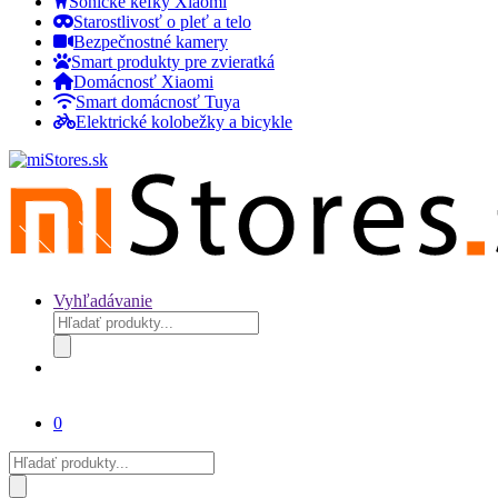
Sonické kefky Xiaomi
Starostlivosť o pleť a telo
Bezpečnostné kamery
Smart produkty pre zvieratká
Domácnosť Xiaomi
Smart domácnosť Tuya
Elektrické kolobežky a bicykle
Vyhľadávanie
Products
search
0
Products
search