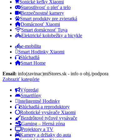
Sonické kefky Xiaomi
Starostlivosť o pleť a telo
Bezpečnostné kamery
Smart produkty pre zvieratká
Domácnosť Xiaomi
Smart domácnosť Tuya
Elektrické kolobežky a bicykle
e-mobilita
Smart Hodinky Xiaomi
Slúchadlá
Smart Home
Email:
info(zavinac)miStores.sk - info o obj./podpora
Zobraziť kategórie
Výpredaj
Smartfóny
Inteligentné Hodinky
Slúchadlá a reproduktory
Robotické vysávače Xiaomi
Bezdrôtové tyčové vysávače
Gaming – Herná zóna
Projektory a TV
Kamery a držiaky do auta