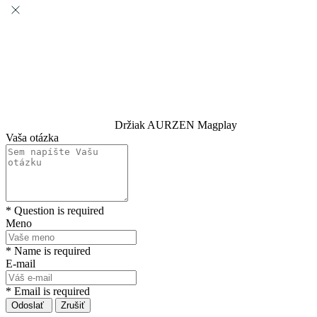
Držiak AURZEN Magplay
Vaša otázka
* Question is required
Meno
* Name is required
E-mail
* Email is required
Odoslať
Zrušiť