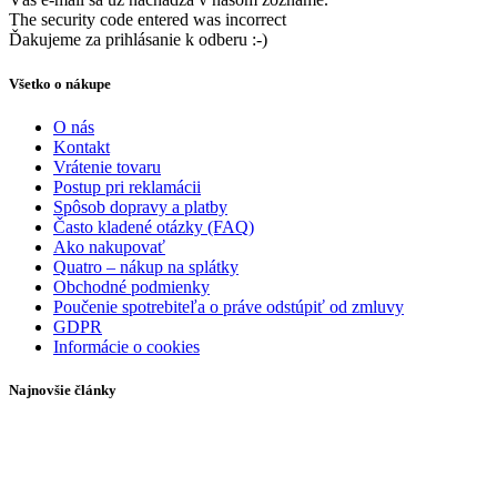
The security code entered was incorrect
Ďakujeme za prihlásanie k odberu :-)
Všetko o nákupe
O nás
Kontakt
Vrátenie tovaru
Postup pri reklamácii
Spôsob dopravy a platby
Často kladené otázky (FAQ)
Ako nakupovať
Quatro – nákup na splátky
Obchodné podmienky
Poučenie spotrebiteľa o práve odstúpiť od zmluvy
GDPR
Informácie o cookies
Najnovšie články