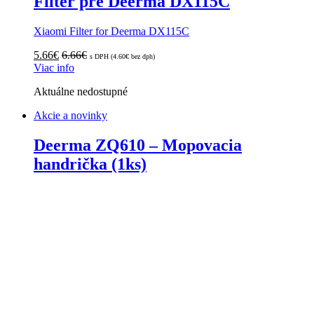
Filter pre Deerma DX115C
Xiaomi Filter for Deerma DX115C
5.66
€
6.66
€
s DPH (
4.60
€
bez dph)
Viac info
Aktuálne nedostupné
Akcie a novinky
Deerma ZQ610 – Mopovacia
handrička (1ks)