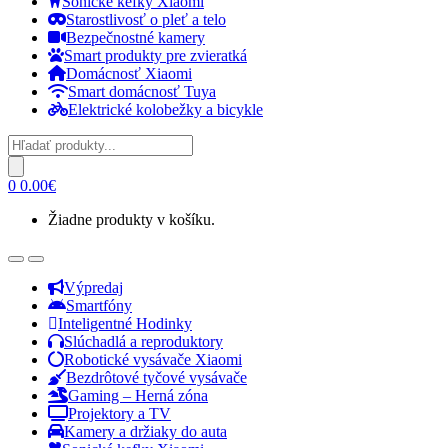
Sonické kefky Xiaomi
Starostlivosť o pleť a telo
Bezpečnostné kamery
Smart produkty pre zvieratká
Domácnosť Xiaomi
Smart domácnosť Tuya
Elektrické kolobežky a bicykle
Products
search
0
0.00
€
Žiadne produkty v košíku.
Open
Close
Výpredaj
Smartfóny
Inteligentné Hodinky
Slúchadlá a reproduktory
Robotické vysávače Xiaomi
Bezdrôtové tyčové vysávače
Gaming – Herná zóna
Projektory a TV
Kamery a držiaky do auta