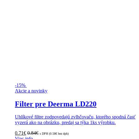
-
15%
Akcie a novinky
Filter pre Deerma LD220
Uhlíkové filtre zodpovedajú zvlhčovaču, ktorého spodná časť
vyzerá ako na obrázku, predaj sa týka 1ks výrobku.
0.71
€
0.84
€
s DPH (
0.58
€
bez dph)
Viac info