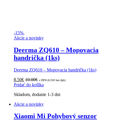
-
15%
Akcie a novinky
Deerma ZQ610 – Mopovacia
handrička (1ks)
Deerma ZQ610 – Mopovacia handrička (1ks)
8.50
€
10.00
€
s DPH (
6.91
€
bez dph)
Pridať do košíka
Skladom, dodanie 1-3 dni
Akcie a novinky
Xiaomi Mi Pohybový senzor