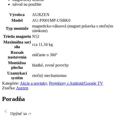
návod na použitie
Výrobca
AURZEN
Model
AU-PJ001MP-USBK0
magneticko-vákuová (magnet prísavka s otočným
Typ montáže
zámkom)
Trieda magnetu
N52
Maximálna sací
cca 11,34 kg
sila
Rozsah
otáčanie o 360°
nastavenia
Montážna
hladké, rovné povrchy
plocha
Uzamykací
otočný mechanizmus
systém
Kategórie:
Akcie a novinky
,
Projektory s Android/Google TV
Značka:
Aurzen
Poradňa
Opýtať sa ->