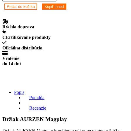
AURZEN
Pridať do košíka
Kúpiť ihneď
Magplay
quantity
Rýchla doprava
CErtifikované produkty
Oficiálna distribúcia
Vrátenie
do 14 dní
Popis
Poradňa
Recenzie
Držiak AURZEN Magplay
Držiak AURZEN Magplay kombinuje výkonné magnety N52 s