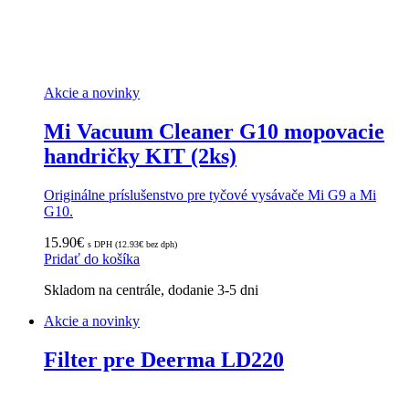
Akcie a novinky
Mi Vacuum Cleaner G10 mopovacie
handričky KIT (2ks)
Originálne príslušenstvo pre tyčové vysávače Mi G9 a Mi
G10.
15.90
€
s DPH (
12.93
€
bez dph)
Pridať do košíka
Skladom na centrále, dodanie 3-5 dni
Akcie a novinky
Filter pre Deerma LD220