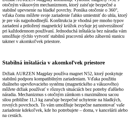
otočným vákuovým mechanizmom, ktorý zaisťuje bezpečné a
stabilné upevnenie na hladké povrchy. Ponúka otočenie o 360°,
vďaka čomu môžete svoje zariadenie ľahko umiestniť do uhla, ktorý
je pre vás najpohodlnejší. Konštrukcia je vhodná pre mnoho typov
zariadení a priložený magnetický krúžok zvyšuje jej univerzálnosť
pri každodennom používaní. Jednoduchá inštalácia bez náradia vám
umožňuje rýchlo vytvoriť stabilnú pracovnú alebo zábavnú stanicu
takmer v akomkoľvek priestore.
Stabilná inštalácia v akomkoľvek priestore
Držiak AURZEN Magplay používa magnet N52, ktorý poskytuje
stabilnú podporu kompatibilným zariadeniam. Vďaka použitiu
duálneho upevňovacieho systému (magnetického a vákuového)
môžete držiak používať v rôznych situáciách bez potreby ďalšieho
náradia. Mechanizmus s otočným zámkom s maximálnou sacou
silou približne 11,3 kg zaručuje bezpečné uchytenie na hladkých,
rovných povrchoch. To vám umožňuje bezpečne namontovať vaše
zariadenie kdekoľvek, kde ho potrebujete – doma, v kancelárii alebo
na cestách.