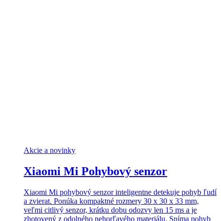
Akcie a novinky
Xiaomi Mi Pohybový senzor
Xiaomi Mi pohybový senzor inteligentne detekuje pohyb ľudí
a zvierat. Ponúka kompaktné rozmery 30 x 30 x 33 mm,
veľmi citlivý senzor, krátku dobu odozvy len 15 ms a je
zhotovený z odolného nehorľavého materiálu. Sníma pohyb