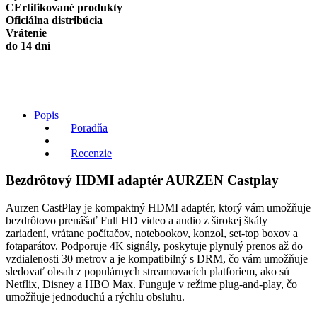
quantity
CErtifikované produkty
Oficiálna distribúcia
Vrátenie
do 14 dní
Popis
Poradňa
Recenzie
Bezdrôtový HDMI adaptér AURZEN Castplay
Aurzen CastPlay je kompaktný HDMI adaptér, ktorý vám umožňuje
bezdrôtovo prenášať Full HD video a audio z širokej škály
zariadení, vrátane počítačov, notebookov, konzol, set-top boxov a
fotaparátov. Podporuje 4K signály, poskytuje plynulý prenos až do
vzdialenosti 30 metrov a je kompatibilný s DRM, čo vám umožňuje
sledovať obsah z populárnych streamovacích platforiem, ako sú
Netflix, Disney a HBO Max. Funguje v režime plug-and-play, čo
umožňuje jednoduchú a rýchlu obsluhu.