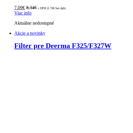
7.09
€
8.34
€
s DPH (
5.76
€
bez dph)
Viac info
Aktuálne nedostupné
Akcie a novinky
Filter pre Deerma F325/F327W