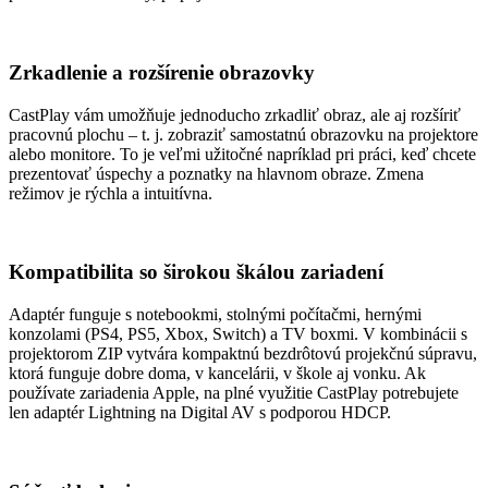
Zrkadlenie a rozšírenie obrazovky
CastPlay vám umožňuje jednoducho zrkadliť obraz, ale aj rozšíriť
pracovnú plochu – t. j. zobraziť samostatnú obrazovku na projektore
alebo monitore. To je veľmi užitočné napríklad pri práci, keď chcete
prezentovať úspechy a poznatky na hlavnom obraze. Zmena
režimov je rýchla a intuitívna.
Kompatibilita so širokou škálou zariadení
Adaptér funguje s notebookmi, stolnými počítačmi, hernými
konzolami (PS4, PS5, Xbox, Switch) a TV boxmi. V kombinácii s
projektorom ZIP vytvára kompaktnú bezdrôtovú projekčnú súpravu,
ktorá funguje dobre doma, v kancelárii, v škole aj vonku. Ak
používate zariadenia Apple, na plné využitie CastPlay potrebujete
len adaptér Lightning na Digital AV s podporou HDCP.