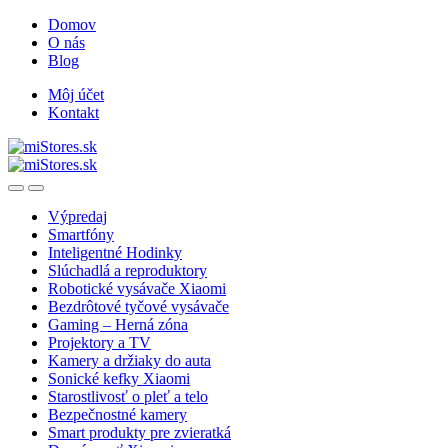
Skip
Skip
Domov
to
to
O nás
navigation
content
Blog
Môj účet
Kontakt
Open
Close
Výpredaj
Smartfóny
Inteligentné Hodinky
Slúchadlá a reproduktory
Robotické vysávače Xiaomi
Bezdrôtové tyčové vysávače
Gaming – Herná zóna
Projektory a TV
Kamery a držiaky do auta
Sonické kefky Xiaomi
Starostlivosť o pleť a telo
Bezpečnostné kamery
Smart produkty pre zvieratká