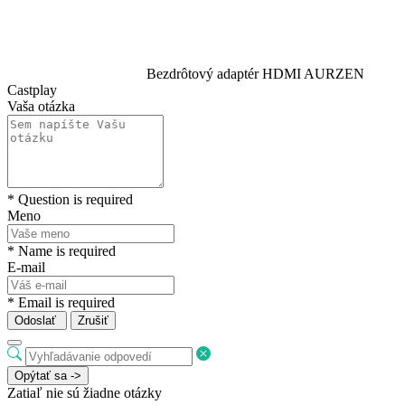
Bezdrôtový adaptér HDMI AURZEN
Castplay
Vaša otázka
* Question is required
Meno
* Name is required
E-mail
* Email is required
Odoslať
Zrušiť
Opýtať sa ->
Zatiaľ nie sú žiadne otázky