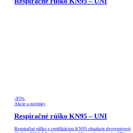
Respiračné rúško KN95 – UNI
-
95%
Akcie a novinky
Respiračné rúško KN95 – UNI
Respiračné rúško s certifikáciou KN95 obsahuje dvojvrstvovú