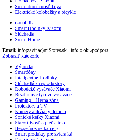
Domácnosť Xiaomi
Smart domácnosť Tuya
Elektrické kolobežky a bicykle
e-mobilita
Smart Hodinky Xiaomi
Slúchadlá
Smart Home
Email:
info(zavinac)miStores.sk - info o obj./podpora
Zobraziť kategórie
Výpredaj
Smartfóny
Inteligentné Hodinky
Slúchadlá a reproduktory
Robotické vysávače Xiaomi
Bezdrôtové tyčové vysávače
Gaming – Herná zóna
Projektory a TV
Kamery a držiaky do auta
Sonické kefky Xiaomi
Starostlivosť o pleť a telo
Bezpečnostné kamery
Smart produkty pre zvieratká
Domácnosť Xiaomi