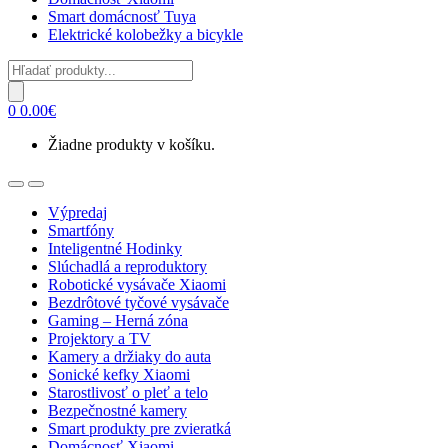
Smart domácnosť Tuya
Elektrické kolobežky a bicykle
Products
search
0
0.00
€
Žiadne produkty v košíku.
Open
Close
Výpredaj
Smartfóny
Inteligentné Hodinky
Slúchadlá a reproduktory
Robotické vysávače Xiaomi
Bezdrôtové tyčové vysávače
Gaming – Herná zóna
Projektory a TV
Kamery a držiaky do auta
Sonické kefky Xiaomi
Starostlivosť o pleť a telo
Bezpečnostné kamery
Smart produkty pre zvieratká
Domácnosť Xiaomi