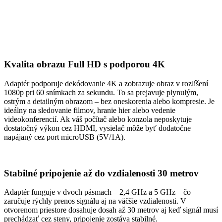
Kvalita obrazu Full HD s podporou 4K
Adaptér podporuje dekódovanie 4K a zobrazuje obraz v rozlíšení
1080p pri 60 snímkach za sekundu. To sa prejavuje plynulým,
ostrým a detailným obrazom – bez oneskorenia alebo kompresie. Je
ideálny na sledovanie filmov, hranie hier alebo vedenie
videokonferencií. Ak váš počítač alebo konzola neposkytuje
dostatočný výkon cez HDMI, vysielač môže byť dodatočne
napájaný cez port microUSB (5V/1A).
Stabilné pripojenie až do vzdialenosti 30 metrov
Adaptér funguje v dvoch pásmach – 2,4 GHz a 5 GHz – čo
zaručuje rýchly prenos signálu aj na väčšie vzdialenosti. V
otvorenom priestore dosahuje dosah až 30 metrov aj keď signál musí
prechádzať cez steny, pripojenie zostáva stabilné.