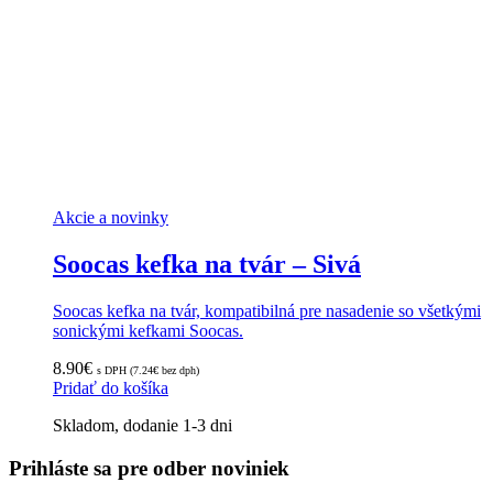
Akcie a novinky
Soocas kefka na tvár – Sivá
Soocas kefka na tvár, kompatibilná pre nasadenie so všetkými
sonickými kefkami Soocas.
8.90
€
s DPH (
7.24
€
bez dph)
Pridať do košíka
Skladom, dodanie 1-3 dni
Prihláste sa pre odber noviniek