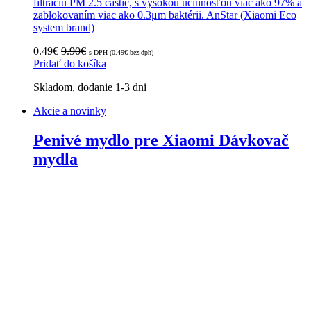
filtráciu PM 2.5 častíc, s vysokou účinnosťou viac ako 97% a
zablokovaním viac ako 0.3μm baktérii. AnStar (Xiaomi Eco
system brand)
0.49
€
9.90
€
s DPH (
0.49
€
bez dph)
Pridať do košíka
Skladom, dodanie 1-3 dni
Akcie a novinky
Penivé mydlo pre Xiaomi Dávkovač
mydla