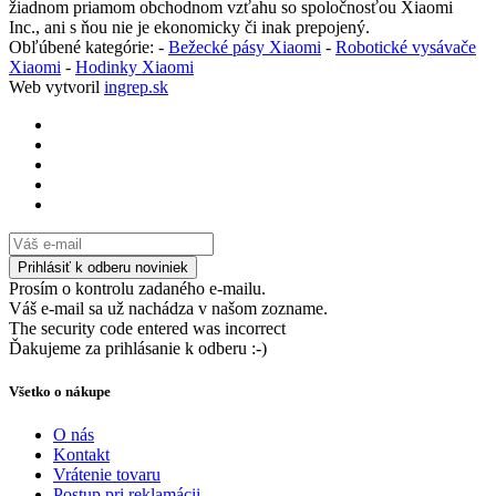
žiadnom priamom obchodnom vzťahu so spoločnosťou Xiaomi
Inc., ani s ňou nie je ekonomicky či inak prepojený.
Obľúbené kategórie: -
Bežecké pásy Xiaomi
-
Robotické vysávače
Xiaomi
-
Hodinky Xiaomi
Web vytvoril
ingrep.sk
Prosím o kontrolu zadaného e-mailu.
Váš e-mail sa už nachádza v našom zozname.
The security code entered was incorrect
Ďakujeme za prihlásanie k odberu :-)
Všetko o nákupe
O nás
Kontakt
Vrátenie tovaru
Postup pri reklamácii