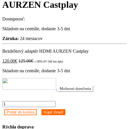
AURZEN Castplay
Dostupnosť:
Skladom na centrále, dodanie 3-5 dni
Záruka:
24 mesiacov
Bezdrôtový adaptér HDMI AURZEN Castplay
120.00
€
125.00
€
s DPH (
97.56
€
bez dph)
Skladom na centrále, dodanie 3-5 dni
Možnosti doručenia
Bezdrôtový
adaptér
Pridať do košíka
Kúpiť ihneď
HDMI
AURZEN
Castplay
Rýchla doprava