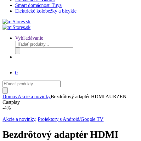
Smart domácnosť Tuya
Elektrické kolobežky a bicykle
Vyhľadávanie
Products
search
0
Products
search
Domov
Akcie a novinky
Bezdrôtový adaptér HDMI AURZEN
Castplay
-
4%
Akcie a novinky
,
Projektory s Android/Google TV
Bezdrôtový adaptér HDMI