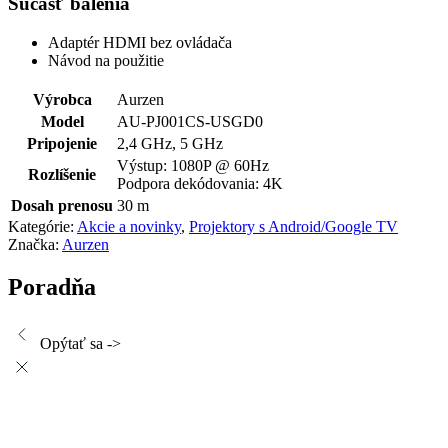
Súčasť balenia
Adaptér HDMI bez ovládača
Návod na použitie
Výrobca
Aurzen
Model
AU-PJ001CS-USGD0
Pripojenie
2,4 GHz, 5 GHz
Výstup: 1080P @ 60Hz
Rozlíšenie
Podpora dekódovania: 4K
Dosah prenosu
30 m
Kategórie:
Akcie a novinky
,
Projektory s Android/Google TV
Značka:
Aurzen
Poradňa
Opýtať sa ->