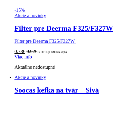
-
15%
Akcie a novinky
Filter pre Deerma F325/F327W
Filter pre Deerma F325/F327W.
0.78
€
0.92
€
s DPH (
0.63
€
bez dph)
Viac info
Aktuálne nedostupné
Akcie a novinky
Soocas kefka na tvár – Sivá