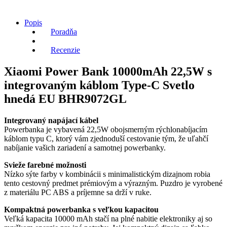
Popis
Poradňa
Recenzie
Xiaomi Power Bank 10000mAh 22,5W s
integrovaným káblom Type-C Svetlo
hnedá EU BHR9072GL
Integrovaný napájací kábel
Powerbanka je vybavená 22,5W obojsmerným rýchlonabíjacím
káblom typu C, ktorý vám zjednoduší cestovanie tým, že uľahčí
nabíjanie vašich zariadení a samotnej powerbanky.
Svieže farebné možnosti
Nízko sýte farby v kombinácii s minimalistickým dizajnom robia
tento cestovný predmet prémiovým a výrazným. Puzdro je vyrobené
z materiálu PC ABS a príjemne sa drží v ruke.
Kompaktná powerbanka s veľkou kapacitou
Veľká kapacita 10000 mAh stačí na plné nabitie elektroniky aj so