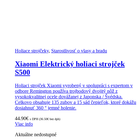
Holiace strojčeky
,
Starostlivosť o vlasy a bradu
Xiaomi Elektrický holiaci strojček
S500
Holiaci strojček Xiaomi vyrobený v spolupráci s expertom v
odbore Remington používa trojbodový dvojitý nôž z
vysokokvalitnej ocele dovážanej z Japonska / Švédska.
Celkovo obsahuje 135 zubov a 15 sád čepieľok, ktoré dokážu
dosiahnuť 360 ° jemné holenie.
44.90
€
s DPH (
36.50
€
bez dph)
Viac info
Aktuálne nedostupné