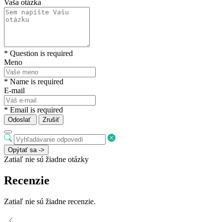
Vaša otázka
* Question is required
Meno
* Name is required
E-mail
* Email is required
Odoslať
Zrušiť
Opýtať sa ->
Zatiaľ nie sú žiadne otázky
Recenzie
Zatiaľ nie sú žiadne recenzie.