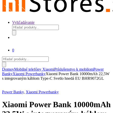
Vyhľadávanie
Products
search
0
Products
search
Domov
Mobilné telefóny Xiaomi
Príslušenstvo k mobilom
Power
Banky
Xiaomi Powerbanky
Xiaomi Power Bank 10000mAh 22,5W
s integrovaným káblom Type-C Svetlo hnedá EU BHR9072GL
Power Banky
,
Xiaomi Powerbanky
Xiaomi Power Bank 10000mAh