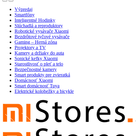
Open
Close
Výpredaj
Smartfóny
Inteligentné Hodinky
Slúchadlá a reproduktory
Robotické vysávače Xiaomi
Bezdrôtové tyčové vysávače
Gaming – Herná zóna
Projektory a TV
Kamery a držiaky do auta
Sonické kefky Xiaomi
Starostlivosť o pleť a telo
Bezpečnostné kamery
Smart produkty pre zvieratká
Domácnosť Xiaomi
Smart domácnosť Tuya
Elektrické kolobežky a bicykle