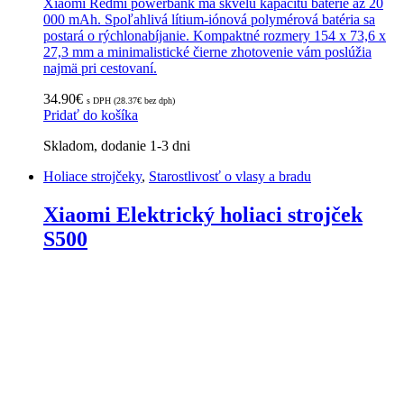
Xiaomi Redmi powerbank má skvelú kapacitu batérie až 20
000 mAh. Spoľahlivá lítium-iónová polymérová batéria sa
postará o rýchlonabíjanie. Kompaktné rozmery 154 x 73,6 x
27,3 mm a minimalistické čierne zhotovenie vám poslúžia
najmä pri cestovaní.
34.90
€
s DPH (
28.37
€
bez dph)
Pridať do košíka
Skladom, dodanie 1-3 dni
Holiace strojčeky
,
Starostlivosť o vlasy a bradu
Xiaomi Elektrický holiaci strojček
S500