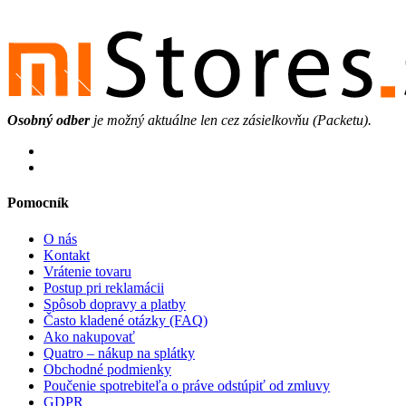
Osobný odber
je možný aktuálne len cez zásielkovňu (Packetu).
Pomocník
O nás
Kontakt
Vrátenie tovaru
Postup pri reklamácii
Spôsob dopravy a platby
Často kladené otázky (FAQ)
Ako nakupovať
Quatro – nákup na splátky
Obchodné podmienky
Poučenie spotrebiteľa o práve odstúpiť od zmluvy
GDPR