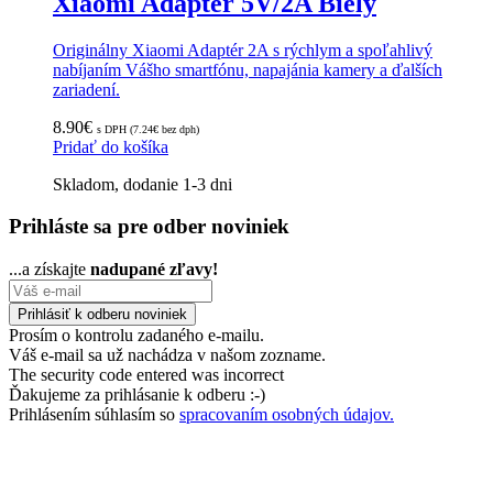
Xiaomi Adaptér 5V/2A Biely
Originálny Xiaomi Adaptér 2A s rýchlym a spoľahlivý
nabíjaním Vášho smartfónu, napajánia kamery a ďalších
zariadení.
8.90
€
s DPH (
7.24
€
bez dph)
Pridať do košíka
Skladom, dodanie 1-3 dni
Prihláste sa pre odber noviniek
...a získajte
nadupané zľavy!
Prosím o kontrolu zadaného e-mailu.
Váš e-mail sa už nachádza v našom zozname.
The security code entered was incorrect
Ďakujeme za prihlásanie k odberu :-)
Prihlásením súhlasím so
spracovaním osobných údajov.