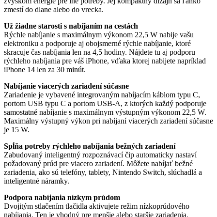
zvyškom energie pre iné potreby. Jej kompaktný dizajn sa ľahko
zmestí do dlane alebo do vrecka.
Už žiadne starosti s nabíjaním na cestách
Rýchle nabíjanie s maximálnym výkonom 22,5 W nabije vašu
elektroniku a podporuje aj obojsmerné rýchle nabíjanie, ktoré
skracuje čas nabíjania len na 4,5 hodiny. Nájdete tu aj podporu
rýchleho nabíjania pre váš iPhone, vďaka ktorej nabijete napríklad
iPhone 14 len za 30 minút.
Nabíjanie viacerých zariadení súčasne
Zariadenie je vybavené integrovaným nabíjacím káblom typu C,
portom USB typu C a portom USB-A, z ktorých každý podporuje
samostatné nabíjanie s maximálnym výstupným výkonom 22,5 W.
Maximálny výstupný výkon pri nabíjaní viacerých zariadení súčasne
je 15 W.
Spĺňa potreby rýchleho nabíjania bežných zariadení
Zabudovaný inteligentný rozpoznávací čip automaticky nastaví
požadovaný prúd pre viacero zariadení. Môžete nabíjať bežné
zariadenia, ako sú telefóny, tablety, Nintendo Switch, slúchadlá a
inteligentné náramky.
Podpora nabíjania nízkym prúdom
Dvojitým stlačením tlačidla aktivujete režim nízkoprúdového
nabíjania. Ten je vhodný pre menšie alebo staršie zariadenia.