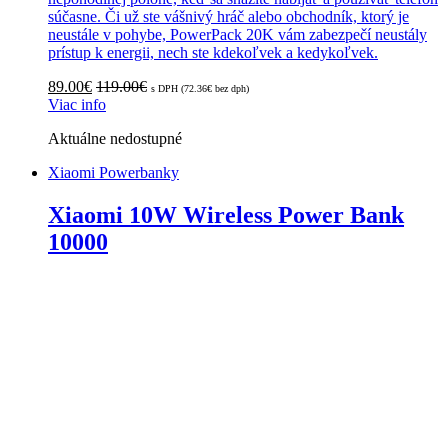
súčasne. Či už ste vášnivý hráč alebo obchodník, ktorý je
neustále v pohybe, PowerPack 20K vám zabezpečí neustály
prístup k energii, nech ste kdekoľvek a kedykoľvek.
89.00
€
119.00
€
s DPH (
72.36
€
bez dph)
Viac info
Aktuálne nedostupné
Xiaomi Powerbanky
Xiaomi 10W Wireless Power Bank
10000