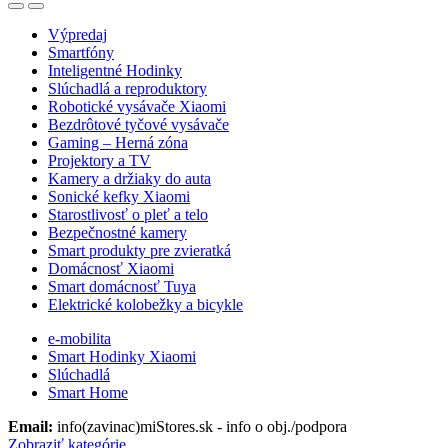
Open
Close
Výpredaj
Smartfóny
Inteligentné Hodinky
Slúchadlá a reproduktory
Robotické vysávače Xiaomi
Bezdrôtové tyčové vysávače
Gaming – Herná zóna
Projektory a TV
Kamery a držiaky do auta
Sonické kefky Xiaomi
Starostlivosť o pleť a telo
Bezpečnostné kamery
Smart produkty pre zvieratká
Domácnosť Xiaomi
Smart domácnosť Tuya
Elektrické kolobežky a bicykle
e-mobilita
Smart Hodinky Xiaomi
Slúchadlá
Smart Home
Email:
info(zavinac)miStores.sk - info o obj./podpora
Zobraziť kategórie