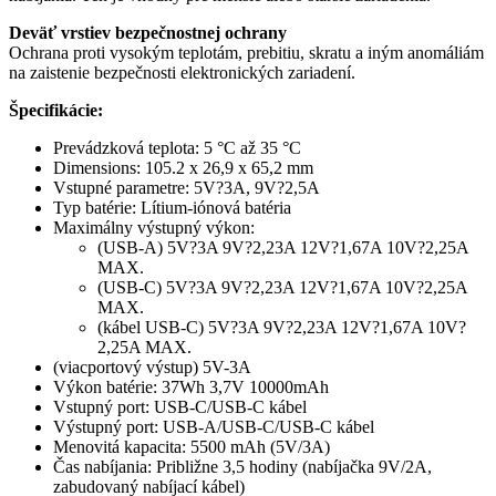
Deväť vrstiev bezpečnostnej ochrany
Ochrana proti vysokým teplotám, prebitiu, skratu a iným anomáliám
na zaistenie bezpečnosti elektronických zariadení.
Špecifikácie:
Prevádzková teplota: 5 °C až 35 °C
Dimensions: 105.2 x 26,9 x 65,2 mm
Vstupné parametre: 5V?3A, 9V?2,5A
Typ batérie: Lítium-iónová batéria
Maximálny výstupný výkon:
(USB-A) 5V?3A 9V?2,23A 12V?1,67A 10V?2,25A
MAX.
(USB-C) 5V?3A 9V?2,23A 12V?1,67A 10V?2,25A
MAX.
(kábel USB-C) 5V?3A 9V?2,23A 12V?1,67A 10V?
2,25A MAX.
(viacportový výstup) 5V-3A
Výkon batérie: 37Wh 3,7V 10000mAh
Vstupný port: USB-C/USB-C kábel
Výstupný port: USB-A/USB-C/USB-C kábel
Menovitá kapacita: 5500 mAh (5V/3A)
Čas nabíjania: Približne 3,5 hodiny (nabíjačka 9V/2A,
zabudovaný nabíjací kábel)