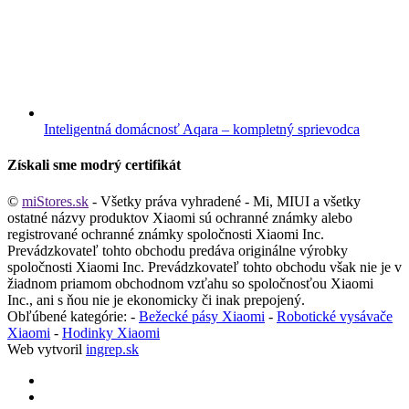
Inteligentná domácnosť Aqara – kompletný sprievodca
Získali sme modrý certifikát
©
miStores.sk
- Všetky práva vyhradené - Mi, MIUI a všetky
ostatné názvy produktov Xiaomi sú ochranné známky alebo
registrované ochranné známky spoločnosti Xiaomi Inc.
Prevádzkovateľ tohto obchodu predáva originálne výrobky
spoločnosti Xiaomi Inc. Prevádzkovateľ tohto obchodu však nie je v
žiadnom priamom obchodnom vzťahu so spoločnosťou Xiaomi
Inc., ani s ňou nie je ekonomicky či inak prepojený.
Obľúbené kategórie: -
Bežecké pásy Xiaomi
-
Robotické vysávače
Xiaomi
-
Hodinky Xiaomi
Web vytvoril
ingrep.sk