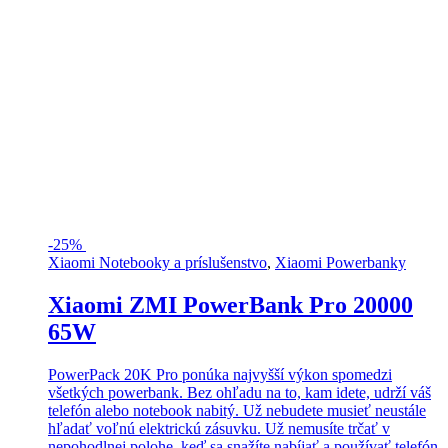
-
25%
Xiaomi Notebooky a príslušenstvo
,
Xiaomi Powerbanky
Xiaomi ZMI PowerBank Pro 20000
65W
PowerPack 20K Pro ponúka najvyšší výkon spomedzi
všetkých powerbank. Bez ohľadu na to, kam idete, udrží váš
telefón alebo notebook nabitý. Už nebudete musieť neustále
hľadať voľnú elektrickú zásuvku. Už nemusíte trčať v
nepohodlnej polohe, keď sa snažíte nabíjať a používať telefón