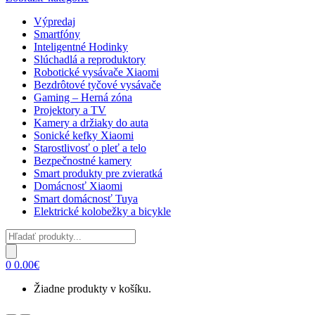
Výpredaj
Smartfóny
Inteligentné Hodinky
Slúchadlá a reproduktory
Robotické vysávače Xiaomi
Bezdrôtové tyčové vysávače
Gaming – Herná zóna
Projektory a TV
Kamery a držiaky do auta
Sonické kefky Xiaomi
Starostlivosť o pleť a telo
Bezpečnostné kamery
Smart produkty pre zvieratká
Domácnosť Xiaomi
Smart domácnosť Tuya
Elektrické kolobežky a bicykle
Products
search
0
0.00
€
Žiadne produkty v košíku.