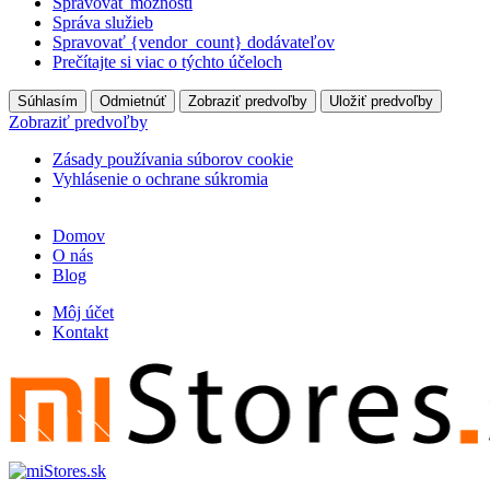
Spravovať možnosti
Správa služieb
Spravovať {vendor_count} dodávateľov
Prečítajte si viac o týchto účeloch
Súhlasím
Odmietnúť
Zobraziť predvoľby
Uložiť predvoľby
Zobraziť predvoľby
Zásady používania súborov cookie
Vyhlásenie o ochrane súkromia
Skip
Skip
Domov
to
to
O nás
navigation
content
Blog
Môj účet
Kontakt