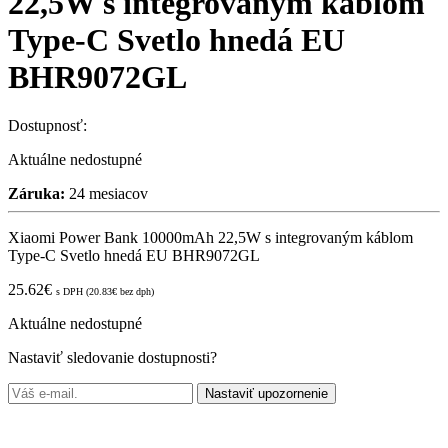
22,5W s integrovaným káblom
Type-C Svetlo hnedá EU
BHR9072GL
Dostupnosť:
Aktuálne nedostupné
Záruka:
24 mesiacov
Xiaomi Power Bank 10000mAh 22,5W s integrovaným káblom
Type-C Svetlo hnedá EU BHR9072GL
25.62
€
s DPH (
20.83
€
bez dph)
Aktuálne nedostupné
Nastaviť sledovanie dostupnosti?
Nastaviť upozornenie