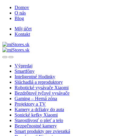
Skip
Skip
Domov
to
to
O nás
navigation
content
Blog
Môj účet
Kontakt
Open
Close
Výpredaj
Smartfóny
Inteligentné Hodinky
Slúchadlá a reproduktory
Robotické vysávače Xiaomi
Bezdrôtové tyčové vysávače
Gaming – Herná zóna
Projektory a TV
Kamery a držiaky do auta
Sonické kefky Xiaomi
Starostlivosť o pleť a telo
Bezpečnostné kamery
Smart produkty pre zvieratká