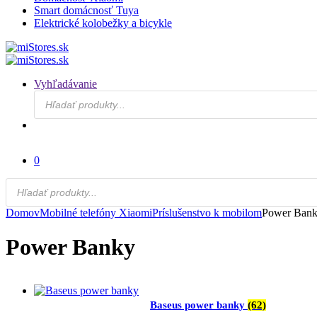
Smart domácnosť Tuya
Elektrické kolobežky a bicykle
Vyhľadávanie
Products
search
0
Products
search
Domov
Mobilné telefóny Xiaomi
Príslušenstvo k mobilom
Power Ban
Power Banky
Baseus power banky
(62)