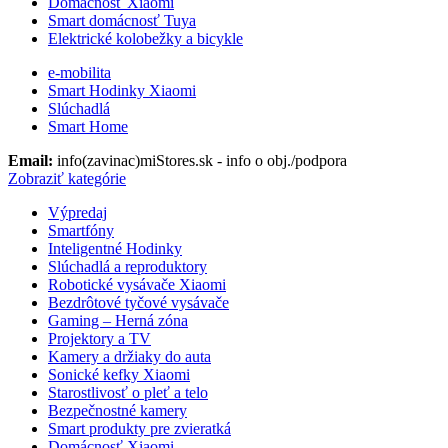
Domácnosť Xiaomi
Smart domácnosť Tuya
Elektrické kolobežky a bicykle
e-mobilita
Smart Hodinky Xiaomi
Slúchadlá
Smart Home
Email:
info(zavinac)miStores.sk - info o obj./podpora
Zobraziť kategórie
Výpredaj
Smartfóny
Inteligentné Hodinky
Slúchadlá a reproduktory
Robotické vysávače Xiaomi
Bezdrôtové tyčové vysávače
Gaming – Herná zóna
Projektory a TV
Kamery a držiaky do auta
Sonické kefky Xiaomi
Starostlivosť o pleť a telo
Bezpečnostné kamery
Smart produkty pre zvieratká
Domácnosť Xiaomi