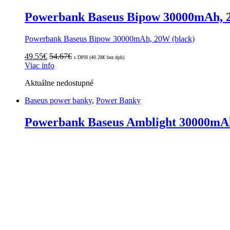
Powerbank Baseus Bipow 30000mAh, 
Powerbank Baseus Bipow 30000mAh, 20W (black)
49.55
€
54.67
€
s DPH (
40.28
€
bez dph)
Viac info
Aktuálne nedostupné
Baseus power banky
,
Power Banky
Powerbank Baseus Amblight 30000mAh