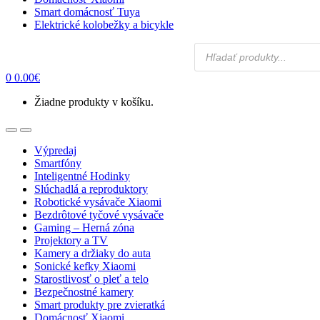
Smart domácnosť Tuya
Elektrické kolobežky a bicykle
Products
search
0
0.00
€
Žiadne produkty v košíku.
Open
Close
Výpredaj
Smartfóny
Inteligentné Hodinky
Slúchadlá a reproduktory
Robotické vysávače Xiaomi
Bezdrôtové tyčové vysávače
Gaming – Herná zóna
Projektory a TV
Kamery a držiaky do auta
Sonické kefky Xiaomi
Starostlivosť o pleť a telo
Bezpečnostné kamery
Smart produkty pre zvieratká
Domácnosť Xiaomi