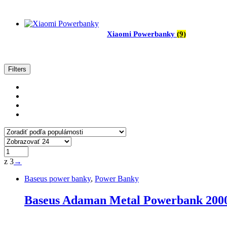
Xiaomi Powerbanky
(9)
Zoradené
Filters
podľa
popularity
z 3
→
Baseus power banky
,
Power Banky
Baseus Adaman Metal Powerbank 200