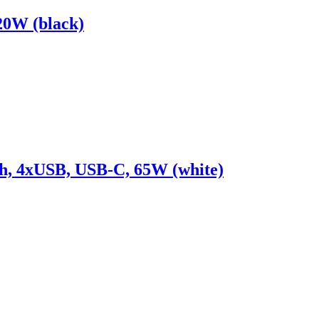
20W (black)
, 4xUSB, USB-C, 65W (white)