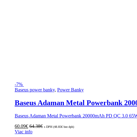
-
7%
Baseus power banky
,
Power Banky
Baseus Adaman Metal Powerbank 200
Baseus Adaman Metal Powerbank 20000mAh PD QC 3.0 65
60.09
€
64.38
€
s DPH (
48.85
€
bez dph)
Viac info