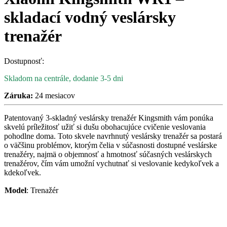
skladací vodný veslársky
trenažér
Dostupnosť:
Skladom na centrále, dodanie 3-5 dni
Záruka:
24 mesiacov
Patentovaný 3-skladný veslársky trenažér Kingsmith vám ponúka
skvelú príležitosť užiť si dušu obohacujúce cvičenie veslovania
pohodlne doma. Toto skvele navrhnutý veslársky trenažér sa postará
o väčšinu problémov, ktorým čelia v súčasnosti dostupné veslárske
trenažéry, najmä o objemnosť a hmotnosť súčasných veslárskych
trenažérov, čím vám umožní vychutnať si veslovanie kedykoľvek a
kdekoľvek.
Model
:
Trenažér