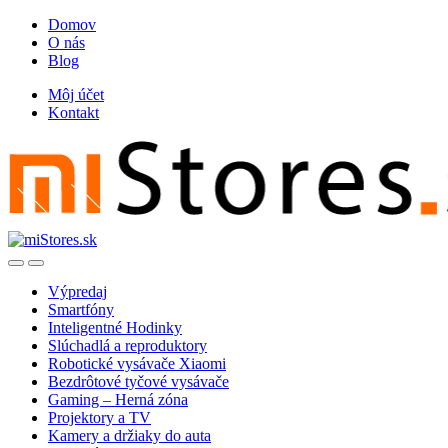
Skip
Skip
Domov
to
to
O nás
navigation
content
Blog
Môj účet
Kontakt
Open
Close
Výpredaj
Smartfóny
Inteligentné Hodinky
Slúchadlá a reproduktory
Robotické vysávače Xiaomi
Bezdrôtové tyčové vysávače
Gaming – Herná zóna
Projektory a TV
Kamery a držiaky do auta