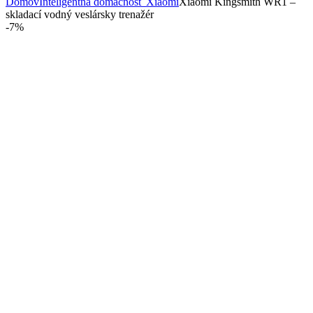
Domov
Inteligentná domácnosť Xiaomi
Xiaomi Kingsmith WR1 –
skladací vodný veslársky trenažér
-
7%