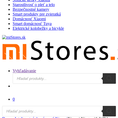
Starostlivosť o pleť a telo
Bezpečnostné kamery
Smart produkty pre zvieratká
Domácnosť Xiaomi
Smart domácnosť Tuya
Elektrické kolobežky a bicykle
Vyhľadávanie
Products
search
0
Products
search