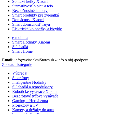
Sonické kefky Xiaomi
Starostlivosť o pleť a telo
Bezpečnostné kamery
Smart produkty pre zvieratká
Domácnosť Xiaomi
Smart domácnosť Tuya
Elektrické kolobežky a bicykle
e-mobilita
Smart Hodinky Xiaomi
Slúchadlá
Smart Home
Email:
info(zavinac)miStores.sk - info o obj./podpora
Zobraziť kategórie
Výpredaj
Smartfóny
Inteligentné Hodinky
Slúchadlá a reproduktory
Robotické vysávače Xiaomi
Bezdrôtové tyčové vysávače
Gaming – Herná zóna
Projektory a TV
Kamery a držiaky do auta