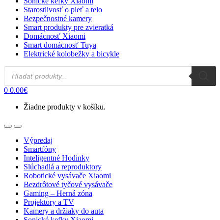
Sonické kefky Xiaomi
Starostlivosť o pleť a telo
Bezpečnostné kamery
Smart produkty pre zvieratká
Domácnosť Xiaomi
Smart domácnosť Tuya
Elektrické kolobežky a bicykle
Products
search
0
0.00
€
Žiadne produkty v košíku.
Open
Close
Výpredaj
Smartfóny
Inteligentné Hodinky
Slúchadlá a reproduktory
Robotické vysávače Xiaomi
Bezdrôtové tyčové vysávače
Gaming – Herná zóna
Projektory a TV
Kamery a držiaky do auta
Sonické kefky Xiaomi