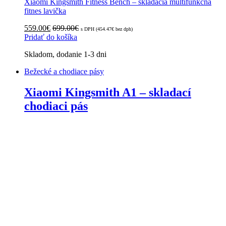
Xiaomi Kingsmith Fitness Bench – skladacia multifunkčná
fitnes lavička
559.00
€
699.00
€
s DPH (
454.47
€
bez dph)
Pridať do košíka
Skladom, dodanie 1-3 dni
Bežecké a chodiace pásy
Xiaomi Kingsmith A1 – skladací
chodiaci pás