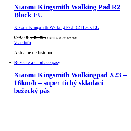
Xiaomi Kingsmith Walking Pad R2
Black EU
Xiaomi Kingsmith Walking Pad R2 Black EU
699.00
€
749.00
€
s DPH (
568.29
€
bez dph)
Viac info
Aktuálne nedostupné
Bežecké a chodiace pásy
Xiaomi Kingsmith Walkingpad X23 –
16km/h – super tichý skladací
bežecký pás