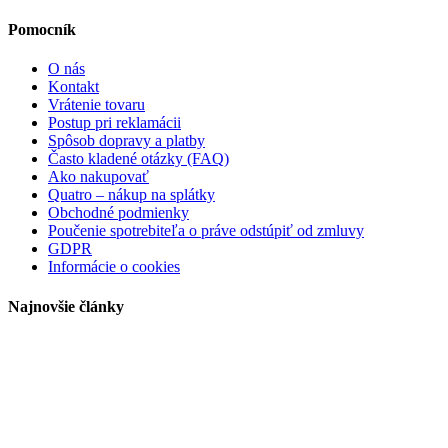
Pomocník
O nás
Kontakt
Vrátenie tovaru
Postup pri reklamácii
Spôsob dopravy a platby
Často kladené otázky (FAQ)
Ako nakupovať
Quatro – nákup na splátky
Obchodné podmienky
Poučenie spotrebiteľa o práve odstúpiť od zmluvy
GDPR
Informácie o cookies
Najnovšie články