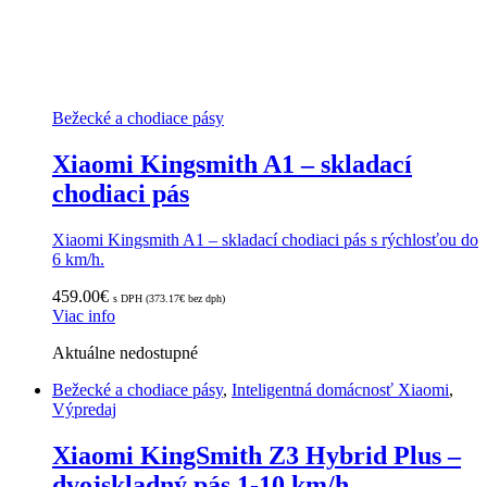
Bežecké a chodiace pásy
Xiaomi Kingsmith A1 – skladací
chodiaci pás
Xiaomi Kingsmith A1 – skladací chodiaci pás s rýchlosťou do
6 km/h.
459.00
€
s DPH (
373.17
€
bez dph)
Viac info
Aktuálne nedostupné
Bežecké a chodiace pásy
,
Inteligentná domácnosť Xiaomi
,
Výpredaj
Xiaomi KingSmith Z3 Hybrid Plus –
dvojskladný pás 1-10 km/h