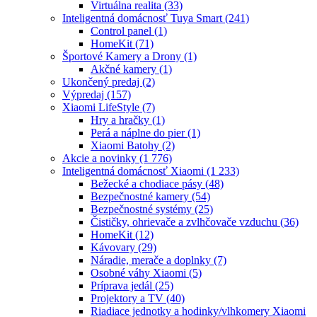
Virtuálna realita
(33)
Inteligentná domácnosť Tuya Smart
(241)
Control panel
(1)
HomeKit
(71)
Športové Kamery a Drony
(1)
Akčné kamery
(1)
Ukončený predaj
(2)
Výpredaj
(157)
Xiaomi LifeStyle
(7)
Hry a hračky
(1)
Perá a náplne do pier
(1)
Xiaomi Batohy
(2)
Akcie a novinky
(1 776)
Inteligentná domácnosť Xiaomi
(1 233)
Bežecké a chodiace pásy
(48)
Bezpečnostné kamery
(54)
Bezpečnostné systémy
(25)
Čističky, ohrievače a zvlhčovače vzduchu
(36)
HomeKit
(12)
Kávovary
(29)
Náradie, merače a doplnky
(7)
Osobné váhy Xiaomi
(5)
Príprava jedál
(25)
Projektory a TV
(40)
Riadiace jednotky a hodinky/vlhkomery Xiaomi