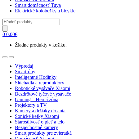
Smart domácnosť Tuya
Elektrické kolobežky a bicykle
Products
search
0
0.00
€
Žiadne produkty v košíku.
Open
Close
Výpredaj
Smartfóny
Inteligentné Hodinky
Slúchadlá a reproduktory
Robotické vysávače Xiaomi
Bezdrôtové tyčové vysávače
Gaming – Herná zóna
Projektory a TV
Kamery a držiaky do auta
Sonické kefky Xiaomi
Starostlivosť o pleť a telo
Bezpečnostné kamery
Smart produkty pre zvieratká
Domácnosť Xiaomi