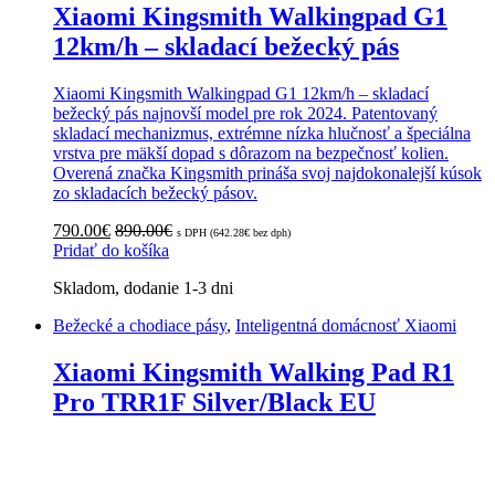
Xiaomi Kingsmith Walkingpad G1
12km/h – skladací bežecký pás
Xiaomi Kingsmith Walkingpad G1 12km/h – skladací
bežecký pás najnovší model pre rok 2024. Patentovaný
skladací mechanizmus, extrémne nízka hlučnosť a špeciálna
vrstva pre mäkší dopad s dôrazom na bezpečnosť kolien.
Overená značka Kingsmith prináša svoj najdokonalejší kúsok
zo skladacích bežecký pásov.
790.00
€
890.00
€
s DPH (
642.28
€
bez dph)
Pridať do košíka
Skladom, dodanie 1-3 dni
Bežecké a chodiace pásy
,
Inteligentná domácnosť Xiaomi
Xiaomi Kingsmith Walking Pad R1
Pro TRR1F Silver/Black EU