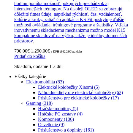
hodinu ponúka možnosť pokojných prechádzok aj
intenzívnejších tréningov. Na displeji OLED sa zobrazujú
dôležité fitnes údaje, napríklad rýchlosť, čas, vzdialenosť,
kalórie a kroky, zatiaľ čo aplikácia KS Fit poskytuje ďalšie
možnosti ovládania, tréningové programy a štatistiky. Vďaka
inovatívnemu skladaciemu mechanizmu možno model K15
kompaktne skladovať na výšku, takže je ideálny do menších
priestorov.
790.00
€
1,290.00
€
s DPH (
642.28
€
bez dph)
Pridať do košíka
Skladom, dodanie 1-3 dni
Zoradené
Všetky kategórie
podľa
Elektromobilita
(83)
popularity
Elektrické kolobežky Xiaomi
(5)
Náhradne diely pre elektrické kolobežky
(62)
Príslušenstvo pre elektrické kolobežky
(17)
Gaming
(318)
Hráčske monitory
(5)
Hráčske PC zostavy
(4)
Komponenty
(106)
Osvetlenie
(9)
Príslušenstvo a doplnky
(161)