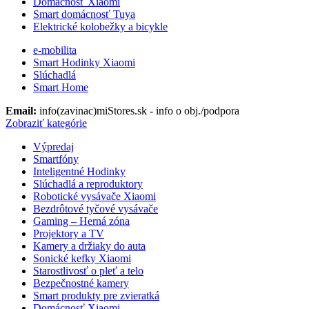
Domácnosť Xiaomi
Smart domácnosť Tuya
Elektrické kolobežky a bicykle
e-mobilita
Smart Hodinky Xiaomi
Slúchadlá
Smart Home
Email:
info(zavinac)miStores.sk - info o obj./podpora
Zobraziť kategórie
Výpredaj
Smartfóny
Inteligentné Hodinky
Slúchadlá a reproduktory
Robotické vysávače Xiaomi
Bezdrôtové tyčové vysávače
Gaming – Herná zóna
Projektory a TV
Kamery a držiaky do auta
Sonické kefky Xiaomi
Starostlivosť o pleť a telo
Bezpečnostné kamery
Smart produkty pre zvieratká
Domácnosť Xiaomi