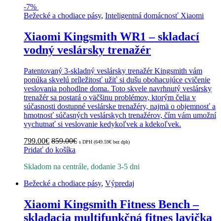
-
7%
Bežecké a chodiace pásy
,
Inteligentná domácnosť Xiaomi
Xiaomi Kingsmith WR1 – skladací
vodný veslársky trenažér
Patentovaný 3-skladný veslársky trenažér Kingsmith vám
ponúka skvelú príležitosť užiť si dušu obohacujúce cvičenie
veslovania pohodlne doma. Toto skvele navrhnutý veslársky
trenažér sa postará o väčšinu problémov, ktorým čelia v
súčasnosti dostupné veslárske trenažéry, najmä o objemnosť a
hmotnosť súčasných veslárskych trenažérov, čím vám umožní
vychutnať si veslovanie kedykoľvek a kdekoľvek.
799.00
€
859.00
€
s DPH (
649.59
€
bez dph)
Pridať do košíka
Skladom na centrále, dodanie 3-5 dni
Bežecké a chodiace pásy
,
Výpredaj
Xiaomi Kingsmith Fitness Bench –
skladacia multifunkčná fitnes lavička