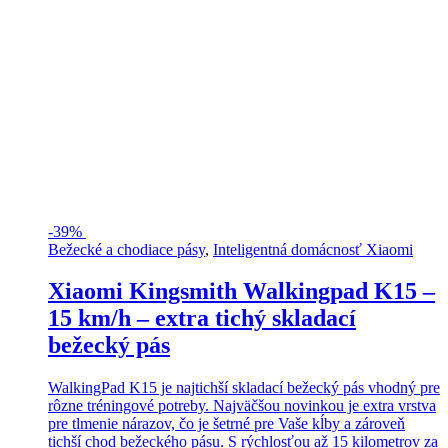
-
39%
Bežecké a chodiace pásy
,
Inteligentná domácnosť Xiaomi
Xiaomi Kingsmith Walkingpad K15 –
15 km/h – extra tichý skladací
bežecký pás
WalkingPad K15 je najtichší skladací bežecký pás vhodný pre
rôzne tréningové potreby. Najväčšou novinkou je extra vrstva
pre tlmenie nárazov, čo je šetrné pre Vaše kĺby a zároveň
tichší chod bežeckého pásu. S rýchlosťou až 15 kilometrov za