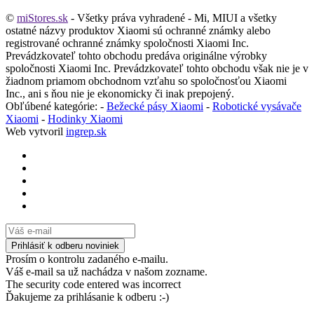
©
miStores.sk
- Všetky práva vyhradené - Mi, MIUI a všetky
ostatné názvy produktov Xiaomi sú ochranné známky alebo
registrované ochranné známky spoločnosti Xiaomi Inc.
Prevádzkovateľ tohto obchodu predáva originálne výrobky
spoločnosti Xiaomi Inc. Prevádzkovateľ tohto obchodu však nie je v
žiadnom priamom obchodnom vzťahu so spoločnosťou Xiaomi
Inc., ani s ňou nie je ekonomicky či inak prepojený.
Obľúbené kategórie: -
Bežecké pásy Xiaomi
-
Robotické vysávače
Xiaomi
-
Hodinky Xiaomi
Web vytvoril
ingrep.sk
Prosím o kontrolu zadaného e-mailu.
Váš e-mail sa už nachádza v našom zozname.
The security code entered was incorrect
Ďakujeme za prihlásanie k odberu :-)