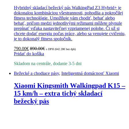
Hybridný skladací bežecký pás WalkingPad Z3 Hybrid+ je
dokonalou kombináciou všestrannosti, pohodlia a pokročilej
fitness technológie. Umožňuje vám chodiť, behať alebo
behať, pričom medzi jednotlivými režimami môžete plynule
prepínať vďaka nastaviteľnej vzpriamenej polohe. Či už si
chcete dodať energiu počas práce, alebo sa venujete cvičeniu,
je to dokonalý fitness spoločník.
790.00
€
890.00
€
s DPH (
642.28
€
bez dph)
Pridať do košíka
Skladom na centrále, dodanie 3-5 dni
Bežecké a chodiace pásy
,
Inteligentná domácnosť Xiaomi
Xiaomi Kingsmith Walkingpad K15 –
15 km/h – extra tichý skladací
bežecký pás