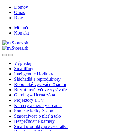
Skip
Skip
Domov
to
to
O nás
navigation
content
Blog
Môj účet
Kontakt
Open
Close
Výpredaj
Smartfóny
Inteligentné Hodinky
Slúchadlá a reproduktory
Robotické vysávače Xiaomi
Bezdrôtové tyčové vysávače
Gaming – Herná zóna
Projektory a TV
Kamery a držiaky do auta
Sonické kefky Xiaomi
Starostlivosť o pleť a telo
Bezpečnostné kamery
Smart produkty pre zvieratká