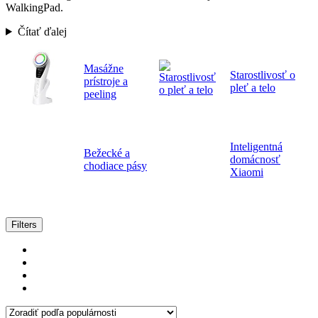
WalkingPad.
Čítať ďalej
Masážne
Starostlivosť o
prístroje a
pleť a telo
peeling
Inteligentná
Bežecké a
domácnosť
chodiace pásy
Xiaomi
Zoradené
Filters
podľa
popularity