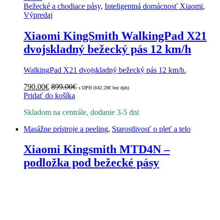
Bežecké a chodiace pásy
,
Inteligentná domácnosť Xiaomi
,
Výpredaj
Xiaomi KingSmith WalkingPad X21
dvojskladný bežecký pás 12 km/h
WalkingPad X21 dvojskladný bežecký pás 12 km/h.
790.00
€
899.00
€
s DPH (
642.28
€
bez dph)
Pridať do košíka
Skladom na centrále, dodanie 3-5 dni
Masážne prístroje a peeling
,
Starostlivosť o pleť a telo
Xiaomi Kingsmith MTD4N –
podložka pod bežecké pásy