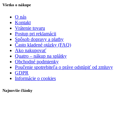
Všetko o nákupe
O nás
Kontakt
Vrátenie tovaru
Postup pri reklamácii
Spôsob dopravy a platby
Často kladené otázky (FAQ)
Ako nakupovať
Quatro – nákup na splátky
Obchodné podmienky
Poučenie spotrebiteľa o práve odstúpiť od zmluvy
GDPR
Informácie o cookies
Najnovšie články