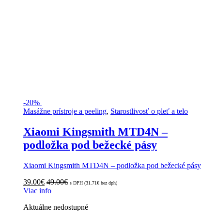
-
20%
Masážne prístroje a peeling
,
Starostlivosť o pleť a telo
Xiaomi Kingsmith MTD4N –
podložka pod bežecké pásy
Xiaomi Kingsmith MTD4N – podložka pod bežecké pásy
39.00
€
49.00
€
s DPH (
31.71
€
bez dph)
Viac info
Aktuálne nedostupné