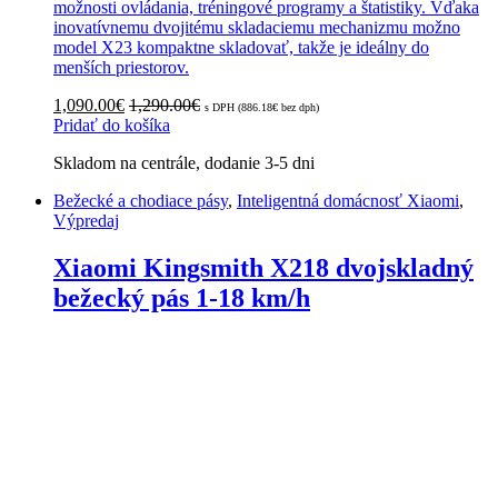
možnosti ovládania, tréningové programy a štatistiky. Vďaka
inovatívnemu dvojitému skladaciemu mechanizmu možno
model X23 kompaktne skladovať, takže je ideálny do
menších priestorov.
1,090.00
€
1,290.00
€
s DPH (
886.18
€
bez dph)
Pridať do košíka
Skladom na centrále, dodanie 3-5 dni
Bežecké a chodiace pásy
,
Inteligentná domácnosť Xiaomi
,
Výpredaj
Xiaomi Kingsmith X218 dvojskladný
bežecký pás 1-18 km/h