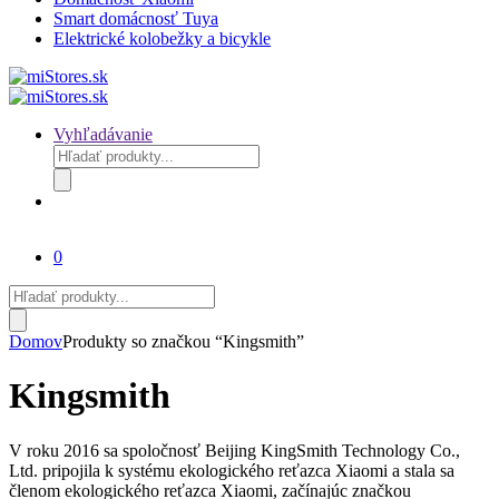
Smart domácnosť Tuya
Elektrické kolobežky a bicykle
Vyhľadávanie
Products
search
0
Products
search
Domov
Produkty so značkou “Kingsmith”
Kingsmith
V roku 2016 sa spoločnosť Beijing KingSmith Technology Co.,
Ltd. pripojila k systému ekologického reťazca Xiaomi a stala sa
členom ekologického reťazca Xiaomi, začínajúc značkou