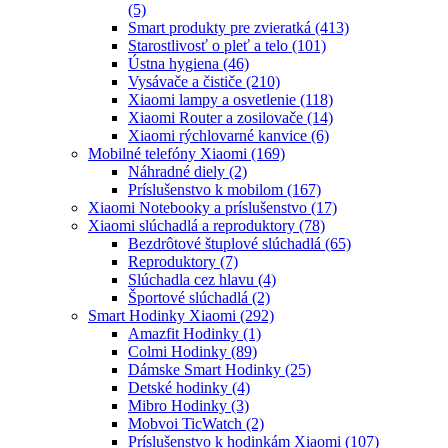
(5)
Smart produkty pre zvieratká
(413)
Starostlivosť o pleť a telo
(101)
Ústna hygiena
(46)
Vysávače a čističe
(210)
Xiaomi lampy a osvetlenie
(118)
Xiaomi Router a zosilovače
(14)
Xiaomi rýchlovarné kanvice
(6)
Mobilné telefóny Xiaomi
(169)
Náhradné diely
(2)
Príslušenstvo k mobilom
(167)
Xiaomi Notebooky a príslušenstvo
(17)
Xiaomi slúchadlá a reproduktory
(78)
Bezdrôtové štuplové slúchadlá
(65)
Reproduktory
(7)
Slúchadla cez hlavu
(4)
Športové slúchadlá
(2)
Smart Hodinky Xiaomi
(292)
Amazfit Hodinky
(1)
Colmi Hodinky
(89)
Dámske Smart Hodinky
(25)
Detské hodinky
(4)
Mibro Hodinky
(3)
Mobvoi TicWatch
(2)
Príslušenstvo k hodinkám Xiaomi
(107)