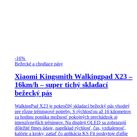
-
16%
Bežecké a chodiace pásy
Xiaomi Kingsmith Walkingpad X23 –
16km/h – super tichý skladací
bežecký pás
WalkingPad X23 je pokročilý skladací bežecký pás vhodný
pre rôzne tréningové potreby. S rýchlosťou až 16 kilometrov
za hodinu ponúka možnosť pokojných prechádzok aj
intenzívnejších tréningov. Na displeji OLED sa zobrazujú
dôležité fitnes údaje, napríklad rýchlosť, čas, vzdialenosť,
kalórie a kroky, zatiaľ čo aplikácia KS Fit poskytuje ďalšie