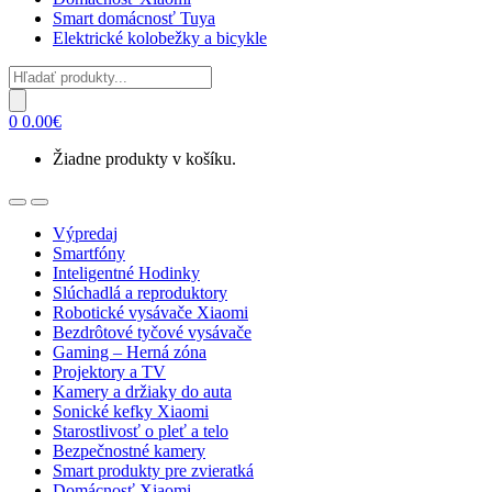
Smart domácnosť Tuya
Elektrické kolobežky a bicykle
Products
search
0
0.00
€
Žiadne produkty v košíku.
Open
Close
Výpredaj
Smartfóny
Inteligentné Hodinky
Slúchadlá a reproduktory
Robotické vysávače Xiaomi
Bezdrôtové tyčové vysávače
Gaming – Herná zóna
Projektory a TV
Kamery a držiaky do auta
Sonické kefky Xiaomi
Starostlivosť o pleť a telo
Bezpečnostné kamery
Smart produkty pre zvieratká
Domácnosť Xiaomi