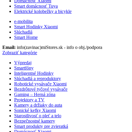
Domácnosť Xiaomi
Smart domácnosť Tuya
Elektrické kolobežky a bicykle
e-mobilita
Smart Hodinky Xiaomi
Slúchadlá
Smart Home
Email:
info(zavinac)miStores.sk - info o obj./podpora
Zobraziť kategórie
Výpredaj
Smartfóny
Inteligentné Hodinky
Slúchadlá a reproduktory
Robotické vysávače Xiaomi
Bezdrôtové tyčové vysávače
Gaming – Herná zóna
Projektory a TV
Kamery a držiaky do auta
Sonické kefky Xiaomi
Starostlivosť o pleť a telo
Bezpečnostné kamery
Smart produkty pre zvieratká
Domácnosť Xiaomi