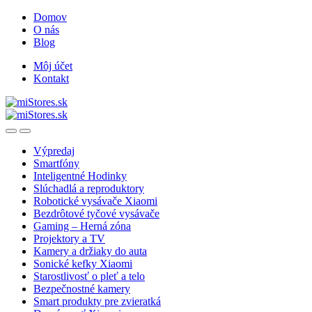
Skip
Skip
Domov
to
to
O nás
navigation
content
Blog
Môj účet
Kontakt
Open
Close
Výpredaj
Smartfóny
Inteligentné Hodinky
Slúchadlá a reproduktory
Robotické vysávače Xiaomi
Bezdrôtové tyčové vysávače
Gaming – Herná zóna
Projektory a TV
Kamery a držiaky do auta
Sonické kefky Xiaomi
Starostlivosť o pleť a telo
Bezpečnostné kamery
Smart produkty pre zvieratká