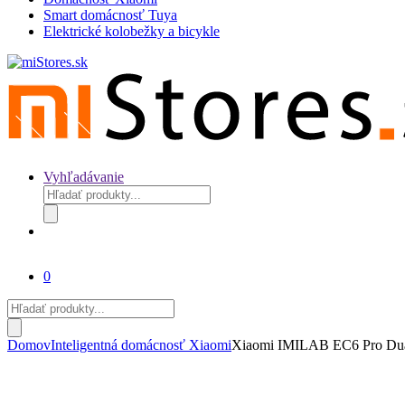
Smart domácnosť Tuya
Elektrické kolobežky a bicykle
Vyhľadávanie
Products
search
0
Products
search
Domov
Inteligentná domácnosť Xiaomi
Xiaomi IMILAB EC6 Pro Dual