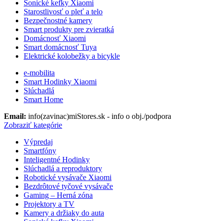
Sonické kefky Xiaomi
Starostlivosť o pleť a telo
Bezpečnostné kamery
Smart produkty pre zvieratká
Domácnosť Xiaomi
Smart domácnosť Tuya
Elektrické kolobežky a bicykle
e-mobilita
Smart Hodinky Xiaomi
Slúchadlá
Smart Home
Email:
info(zavinac)miStores.sk - info o obj./podpora
Zobraziť kategórie
Výpredaj
Smartfóny
Inteligentné Hodinky
Slúchadlá a reproduktory
Robotické vysávače Xiaomi
Bezdrôtové tyčové vysávače
Gaming – Herná zóna
Projektory a TV
Kamery a držiaky do auta