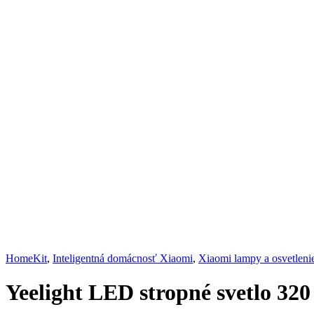
HomeKit
,
Inteligentná domácnosť Xiaomi
,
Xiaomi lampy a osvetleni
Yeelight LED stropné svetlo 320