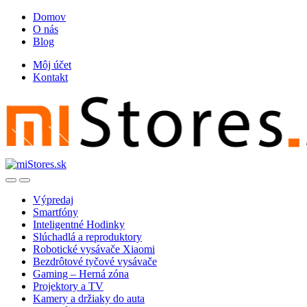
Skip
Skip
Domov
to
to
O nás
navigation
content
Blog
Môj účet
Kontakt
Open
Close
Výpredaj
Smartfóny
Inteligentné Hodinky
Slúchadlá a reproduktory
Robotické vysávače Xiaomi
Bezdrôtové tyčové vysávače
Gaming – Herná zóna
Projektory a TV
Kamery a držiaky do auta