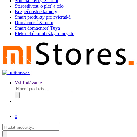
Sonické kefky Xiaomi
Starostlivosť o pleť a telo
Bezpečnostné kamery
Smart produkty pre zvieratká
Domácnosť Xiaomi
Smart domácnosť Tuya
Elektrické kolobežky a bicykle
Vyhľadávanie
Products
search
0
Products
search