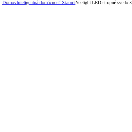
Domov
Inteligentná domácnosť Xiaomi
Yeelight LED stropné svetlo 