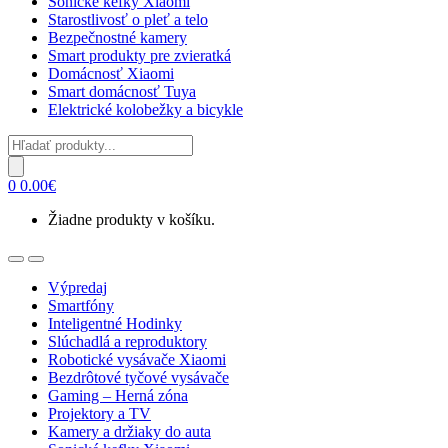
Sonické kefky Xiaomi
Starostlivosť o pleť a telo
Bezpečnostné kamery
Smart produkty pre zvieratká
Domácnosť Xiaomi
Smart domácnosť Tuya
Elektrické kolobežky a bicykle
Products
search
0
0.00
€
Žiadne produkty v košíku.
Open
Close
Výpredaj
Smartfóny
Inteligentné Hodinky
Slúchadlá a reproduktory
Robotické vysávače Xiaomi
Bezdrôtové tyčové vysávače
Gaming – Herná zóna
Projektory a TV
Kamery a držiaky do auta