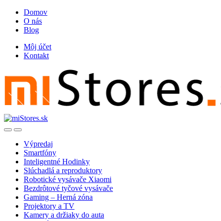
Skip
Skip
Domov
to
to
O nás
navigation
content
Blog
Môj účet
Kontakt
Open
Close
Výpredaj
Smartfóny
Inteligentné Hodinky
Slúchadlá a reproduktory
Robotické vysávače Xiaomi
Bezdrôtové tyčové vysávače
Gaming – Herná zóna
Projektory a TV
Kamery a držiaky do auta