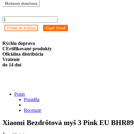
Možnosti doručenia
Xiaomi
Bezdrôtová
Pridať do košíka
Kúpiť ihneď
myš
3
Pink
Rýchla doprava
EU
CErtifikované produkty
BHR8911GL
Oficiálna distribúcia
quantity
Vrátenie
do 14 dní
Popis
Poradňa
Recenzie
Xiaomi Bezdrôtová myš 3 Pink EU BHR8