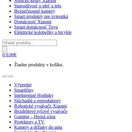
Sonické kefky Xiaomi
Starostlivosť o pleť a telo
Bezpečnostné kamery
Smart produkty pre zvieratká
Domácnosť Xiaomi
Smart domácnosť Tuya
Elektrické kolobežky a bicykle
Products
search
0
0.00
€
Žiadne produkty v košíku.
Open
Close
Výpredaj
Smartfóny
Inteligentné Hodinky
Slúchadlá a reproduktory
Robotické vysávače Xiaomi
Bezdrôtové tyčové vysávače
Gaming – Herná zóna
Projektory a TV
Kamery a držiaky do auta