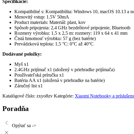
Špecifikácie:
Kompatibilné s: Kompatibilita: Windows 10, macOS 10.13 a no
Menovitý vstup: 1.5V 50mA
Product materials: Materiál: plast, kov
Spôsob pripojenia: 2,4 GHz bezdrôtové pripojenie, Bluetooth
Rozmery výrobku: 1,5 x 2,5 m: rozmery: 119 x 64 x 41 mm
Čistá hmotnosť výrobku: 57 g (bez batérie)
Prevádzková teplota: 1,5 °C: 0°C až 40°C
Dodávané položky:
Myš x1
2.4GHz prijímač x1 (uložený v priehradke prijímača)
Používateľská príručka x1
Batéria AA x1 (uložená v priehradke na batérie)
Záručný list x1
Katalógové číslo:
zxyo8zv
Kategórie:
Xiaomi Notebooky a príslušen
Poradňa
Opýtať sa ->