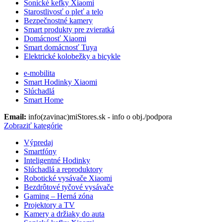
Sonické kefky Xiaomi
Starostlivosť o pleť a telo
Bezpečnostné kamery
Smart produkty pre zvieratká
Domácnosť Xiaomi
Smart domácnosť Tuya
Elektrické kolobežky a bicykle
e-mobilita
Smart Hodinky Xiaomi
Slúchadlá
Smart Home
Email:
info(zavinac)miStores.sk - info o obj./podpora
Zobraziť kategórie
Výpredaj
Smartfóny
Inteligentné Hodinky
Slúchadlá a reproduktory
Robotické vysávače Xiaomi
Bezdrôtové tyčové vysávače
Gaming – Herná zóna
Projektory a TV
Kamery a držiaky do auta