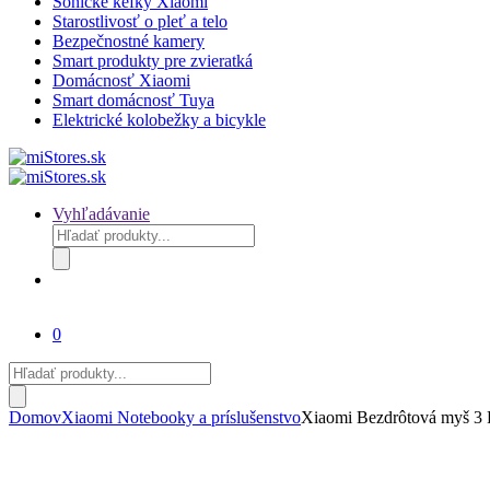
Sonické kefky Xiaomi
Starostlivosť o pleť a telo
Bezpečnostné kamery
Smart produkty pre zvieratká
Domácnosť Xiaomi
Smart domácnosť Tuya
Elektrické kolobežky a bicykle
Vyhľadávanie
Products
search
0
Products
search
Domov
Xiaomi Notebooky a príslušenstvo
Xiaomi Bezdrôtová myš 