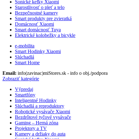
Sonické kefky Xiaomi
Starostlivosť o pleť a telo
Bezpečnostné kamery
Smart produkty pre zvieratká
Domácnosť Xiaomi
Smart domácnosť Tuya
Elektrické kolobežky a bicykle
e-mobilita
Smart Hodinky Xiaomi
Slúchadlá
Smart Home
Email:
info(zavinac)miStores.sk - info o obj./podpora
Zobraziť kategórie
Výpredaj
Smartfóny
Inteligentné Hodinky
Slúchadlá a reproduktory
Robotické vysávače Xiaomi
Bezdrôtové tyčové vysávače
Gaming – Herná zóna
Projektory a TV
Kamery a držiaky do auta