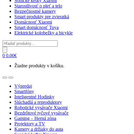
Sonické kefky Xiaomi
Starostlivosť o pleť a telo
Bezpečnostné kamery
Smart produkty pre zvieratká
Domácnosť Xiaomi
Smart domácnosť Tuya
Elektrické kolobežky a bicykle
Products
search
0
0.00
€
Žiadne produkty v košíku.
Open
Close
Výpredaj
Smartfóny
Inteligentné Hodinky
Slúchadlá a reproduktory
Robotické vysávače Xiaomi
Bezdrôtové tyčové vysávače
Gaming – Herná zóna
Projektory a TV
Kamery a držiaky do auta