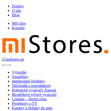
Skip
Skip
Domov
to
to
O nás
navigation
content
Blog
Môj účet
Kontakt
Open
Close
Výpredaj
Smartfóny
Inteligentné Hodinky
Slúchadlá a reproduktory
Robotické vysávače Xiaomi
Bezdrôtové tyčové vysávače
Gaming – Herná zóna
Projektory a TV
Kamery a držiaky do auta