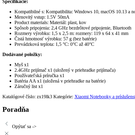
Špecifikácie:
Kompatibilné s: Kompatibilita: Windows 10, macOS 10.13 a no
Menovitý vstup: 1.5V 50mA
Product materials: Materiál: plast, kov
Spôsob pripojenia: 2,4 GHz bezdrôtové pripojenie, Bluetooth
Rozmery výrobku: 1,5 x 2,5 m: rozmery: 119 x 64 x 41 mm
Čistá hmotnosť výrobku: 57 g (bez batérie)
Prevádzková teplota: 1,5 °C: 0°C až 40°C
Dodávané položky:
Myš x1
2.4GHz prijímač x1 (uložený v priehradke prijímača)
Používateľská príručka x1
Batéria AA x1 (uložená v priehradke na batérie)
Záručný list x1
Katalógové číslo:
zx19lk3
Kategórie:
Xiaomi Notebooky a príslušens
Poradňa
Opýtať sa ->