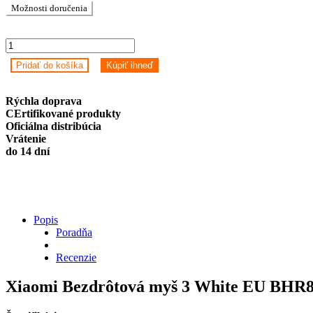
Možnosti doručenia
Xiaomi
Bezdrôtová
Pridať do košíka
Kúpiť ihneď
myš
3
White
Rýchla doprava
EU
CErtifikované produkty
BHR8912GL
Oficiálna distribúcia
quantity
Vrátenie
do 14 dní
Popis
Poradňa
Recenzie
Xiaomi Bezdrôtová myš 3 White EU BHR