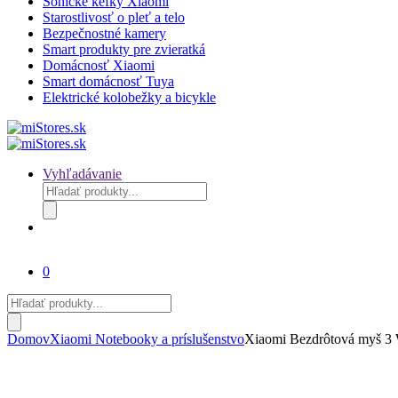
Sonické kefky Xiaomi
Starostlivosť o pleť a telo
Bezpečnostné kamery
Smart produkty pre zvieratká
Domácnosť Xiaomi
Smart domácnosť Tuya
Elektrické kolobežky a bicykle
Vyhľadávanie
Products
search
0
Products
search
Domov
Xiaomi Notebooky a príslušenstvo
Xiaomi Bezdrôtová myš 