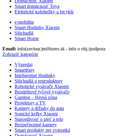
Domácnosť Xiaomi
Smart domácnosť Tuya
Elektrické kolobežky a bicykle
e-mobilita
Smart Hodinky Xiaomi
Slúchadlá
Smart Home
Email:
info(zavinac)miStores.sk - info o obj./podpora
Zobraziť kategórie
Výpredaj
Smartfóny
Inteligentné Hodinky
Slúchadlá a reproduktory
Robotické vysávače Xiaomi
Bezdrôtové tyčové vysávače
Gaming – Herná zóna
Projektory a TV
Kamery a držiaky do auta
Sonické kefky Xiaomi
Starostlivosť o pleť a telo
Bezpečnostné kamery
Smart produkty pre zvieratká
Domácnosť Xiaomi