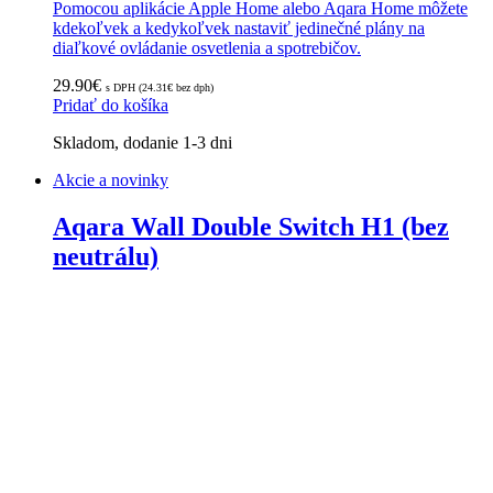
Pomocou aplikácie Apple Home alebo Aqara Home môžete
kdekoľvek a kedykoľvek nastaviť jedinečné plány na
diaľkové ovládanie osvetlenia a spotrebičov.
29.90
€
s DPH (
24.31
€
bez dph)
Pridať do košíka
Skladom, dodanie 1-3 dni
Akcie a novinky
Aqara Wall Double Switch H1 (bez
neutrálu)