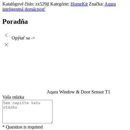
Katalógové číslo:
zx529jl
Kategórie:
HomeKit
Značka:
Aqara
inteligentná domácnosť
Poradňa
Opýtať sa ->
Aqara Window & Door Sensor T1
Vaša otázka
* Question is required