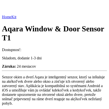
HomeKit
Aqara Window & Door Sensor
T1
Dostupnosť:
Skladom, dodanie 1-3 dni
Záruka:
24 mesiacov
Senzor okien a dverí Aqara je inteligentný senzor, ktorý sa inštaluje
na akékoľvek dvere alebo okno a zisťuje ich otvorený alebo
zatvorený stav. Aplikácia je kompatibilná so systémami Android a
iOS a umožňuje vám ju ovládať kdekoľvek a kedykoľvek, takže
dostanete upozornenie na otvorené okná alebo dvere, pretože
snímač pripevnený na ráme dverí reaguje na akýkoľvek neželaný
pohyb.