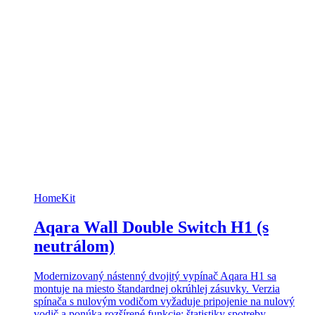
HomeKit
Aqara Wall Double Switch H1 (s
neutrálom)
Modernizovaný nástenný dvojitý vypínač Aqara H1 sa
montuje na miesto štandardnej okrúhlej zásuvky. Verzia
spínača s nulovým vodičom vyžaduje pripojenie na nulový
vodič a ponúka rozšírené funkcie: štatistiky spotreby