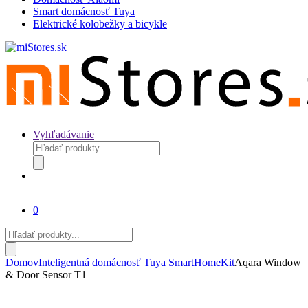
Smart domácnosť Tuya
Elektrické kolobežky a bicykle
Vyhľadávanie
Products
search
0
Products
search
Domov
Inteligentná domácnosť Tuya Smart
HomeKit
Aqara Window
& Door Sensor T1