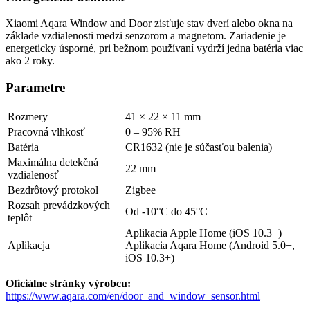
Xiaomi Aqara Window and Door zisťuje stav dverí alebo okna na
základe vzdialenosti medzi senzorom a magnetom. Zariadenie je
energeticky úsporné, pri bežnom používaní vydrží jedna batéria viac
ako 2 roky.
Parametre
Rozmery
41 × 22 × 11 mm
Pracovná vlhkosť
0 – 95% RH
Batéria
CR1632 (nie je súčasťou balenia)
Maximálna detekčná
22 mm
vzdialenosť
Bezdrôtový protokol
Zigbee
Rozsah prevádzkových
Od -10°C do 45°C
teplôt
Aplikacia Apple Home (iOS 10.3+)
Aplikacja
Aplikacia Aqara Home (Android 5.0+,
iOS 10.3+)
Oficiálne stránky výrobcu:
https://www.aqara.com/en/door_and_window_sensor.html