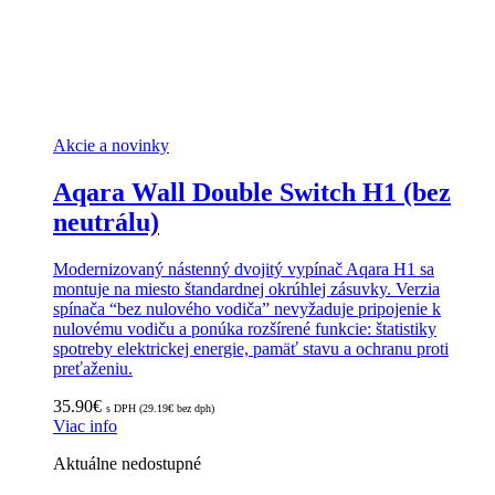
Akcie a novinky
Aqara Wall Double Switch H1 (bez
neutrálu)
Modernizovaný nástenný dvojitý vypínač Aqara H1 sa
montuje na miesto štandardnej okrúhlej zásuvky. Verzia
spínača “bez nulového vodiča” nevyžaduje pripojenie k
nulovému vodiču a ponúka rozšírené funkcie: štatistiky
spotreby elektrickej energie, pamäť stavu a ochranu proti
preťaženiu.
35.90
€
s DPH (
29.19
€
bez dph)
Viac info
Aktuálne nedostupné