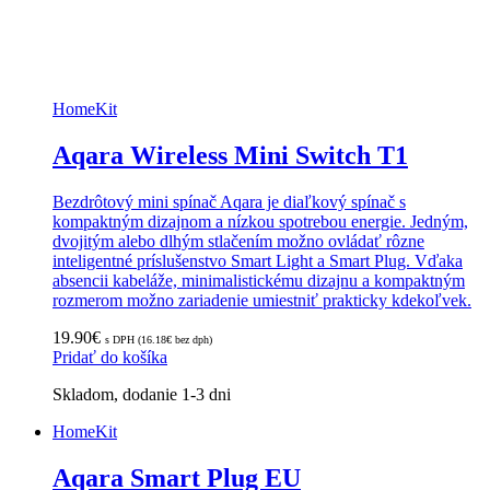
HomeKit
Aqara Wireless Mini Switch T1
Bezdrôtový mini spínač Aqara je diaľkový spínač s
kompaktným dizajnom a nízkou spotrebou energie. Jedným,
dvojitým alebo dlhým stlačením možno ovládať rôzne
inteligentné príslušenstvo Smart Light a Smart Plug. Vďaka
absencii kabeláže, minimalistickému dizajnu a kompaktným
rozmerom možno zariadenie umiestniť prakticky kdekoľvek.
19.90
€
s DPH (
16.18
€
bez dph)
Pridať do košíka
Skladom, dodanie 1-3 dni
HomeKit
Aqara Smart Plug EU