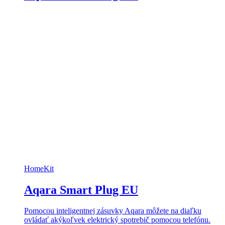
HomeKit
Aqara Smart Plug EU
Pomocou inteligentnej zásuvky Aqara môžete na diaľku
ovládať akýkoľvek elektrický spotrebič pomocou telefónu.