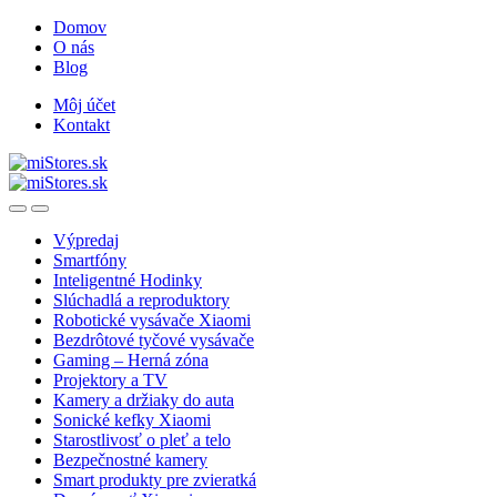
Skip
Skip
Domov
to
to
O nás
navigation
content
Blog
Môj účet
Kontakt
Open
Close
Výpredaj
Smartfóny
Inteligentné Hodinky
Slúchadlá a reproduktory
Robotické vysávače Xiaomi
Bezdrôtové tyčové vysávače
Gaming – Herná zóna
Projektory a TV
Kamery a držiaky do auta
Sonické kefky Xiaomi
Starostlivosť o pleť a telo
Bezpečnostné kamery
Smart produkty pre zvieratká