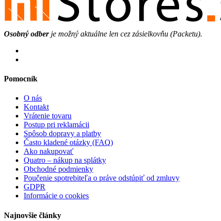
Osobný odber
je možný aktuálne len cez zásielkovňu (Packetu).
Pomocník
O nás
Kontakt
Vrátenie tovaru
Postup pri reklamácii
Spôsob dopravy a platby
Často kladené otázky (FAQ)
Ako nakupovať
Quatro – nákup na splátky
Obchodné podmienky
Poučenie spotrebiteľa o práve odstúpiť od zmluvy
GDPR
Informácie o cookies
Najnovšie články