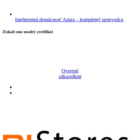
Inteligentná domácnosť Aqara – kompletný sprievodca
Získali sme modrý certifikát
Overené
zákazníkmi