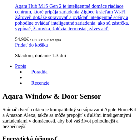
Aqara Hub M1S Gen 2 je inteligentné domáce riadiace
centrum, ktoré pripája zariadenia Zigbee k sieťam Wi-Fi.
Zároveň dokáže spravovať a ovládať inteligentné scény a
pohodlne ovládať inteligentné zariadenia, ako sú zástrčka,
vypínač, žiarovka, žalúzia, termostat, záves atď.
54.90
€
s DPH (
44.63
€
bez dph)
Pridať do košíka
Skladom, dodanie 1-3 dni
Popis
Poradňa
Recenzie
Aqara Window & Door Sensor
Snímač dverí a okien je kompatibilný so súpravami Apple HomeKit
a Amazon Alexa, takže sa môže prepojiť s ďalšími inteligentnými
zariadeniami v domácnosti, aby bol váš život pohodlnejší a
bezpečnejší.
Energetická účinnosť