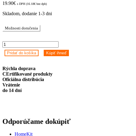
19.90
€
s DPH (
16.18
€
bez dph)
Skladom, dodanie 1-3 dni
Možnosti doručenia
Aqara
Window
Pridať do košíka
Kúpiť ihneď
&
Door
Sensor
Rýchla doprava
T1
CErtifikované produkty
quantity
Oficiálna distribúcia
Vrátenie
do 14 dní
Odporúčame dokúpiť
HomeKit