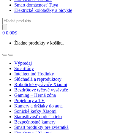
Smart domácnosť Tuya
Elektrické kolobežky a bicykle
Products
search
0
0.00
€
Žiadne produkty v košíku.
Open
Close
Výpredaj
Smartfóny
Inteligentné Hodinky
Slúchadlá a reproduktory
Robotické vysávače Xiaomi
Bezdrôtové tyčové vysávače
Gaming – Herná zóna
Projektory a TV
Kamery a držiaky do auta
Sonické kefky Xiaomi
Starostlivosť o pleť a telo
Bezpečnostné kamery
Smart produkty pre zvieratká
Domácnosť Xiaomi