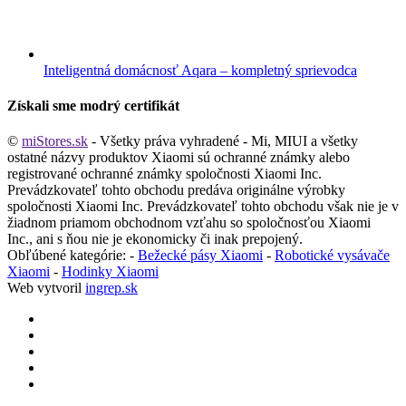
Inteligentná domácnosť Aqara – kompletný sprievodca
Získali sme modrý certifikát
©
miStores.sk
- Všetky práva vyhradené - Mi, MIUI a všetky
ostatné názvy produktov Xiaomi sú ochranné známky alebo
registrované ochranné známky spoločnosti Xiaomi Inc.
Prevádzkovateľ tohto obchodu predáva originálne výrobky
spoločnosti Xiaomi Inc. Prevádzkovateľ tohto obchodu však nie je v
žiadnom priamom obchodnom vzťahu so spoločnosťou Xiaomi
Inc., ani s ňou nie je ekonomicky či inak prepojený.
Obľúbené kategórie: -
Bežecké pásy Xiaomi
-
Robotické vysávače
Xiaomi
-
Hodinky Xiaomi
Web vytvoril
ingrep.sk