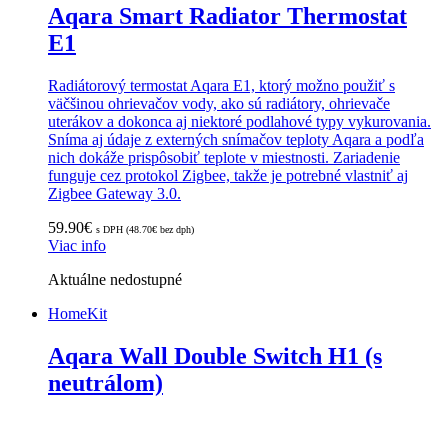
Aqara Smart Radiator Thermostat
E1
Radiátorový termostat Aqara E1, ktorý možno použiť s
väčšinou ohrievačov vody, ako sú radiátory, ohrievače
uterákov a dokonca aj niektoré podlahové typy vykurovania.
Sníma aj údaje z externých snímačov teploty Aqara a podľa
nich dokáže prispôsobiť teplote v miestnosti. Zariadenie
funguje cez protokol Zigbee, takže je potrebné vlastniť aj
Zigbee Gateway 3.0.
59.90
€
s DPH (
48.70
€
bez dph)
Viac info
Aktuálne nedostupné
HomeKit
Aqara Wall Double Switch H1 (s
neutrálom)