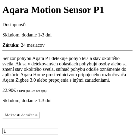
Aqara Motion Sensor P1
Dostupnosť:
Skladom, dodanie 1-3 dni
Záruka:
24 mesiacov
Senzor pohybu Aqara P1 detekuje pohyb tela a stav okolitého
svetla. Ak sa v detekovaných oblastiach pohybujú osoby alebo sa
zmení stav okolitého svetla, snímač pohybu odošle oznámenie do
aplikácie Aqara Home prostredníctvom pripojeného rozbočovača
Aqara Zigbee 3.0 alebo prepojenia s inými zariadeniami.
22.90
€
s DPH (
18.62
€
bez dph)
Skladom, dodanie 1-3 dni
Možnosti doručenia
Aqara