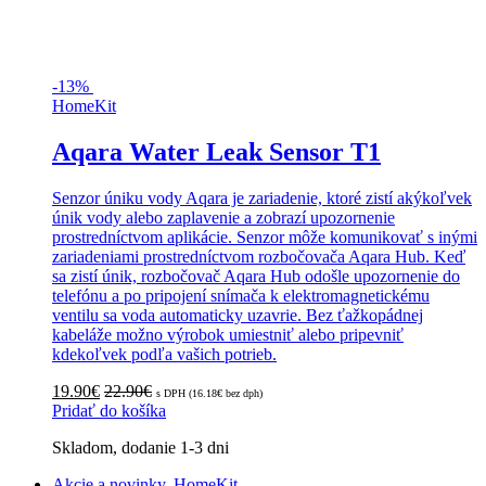
-
13%
HomeKit
Aqara Water Leak Sensor T1
Senzor úniku vody Aqara je zariadenie, ktoré zistí akýkoľvek
únik vody alebo zaplavenie a zobrazí upozornenie
prostredníctvom aplikácie. Senzor môže komunikovať s inými
zariadeniami prostredníctvom rozbočovača Aqara Hub. Keď
sa zistí únik, rozbočovač Aqara Hub odošle upozornenie do
telefónu a po pripojení snímača k elektromagnetickému
ventilu sa voda automaticky uzavrie. Bez ťažkopádnej
kabeláže možno výrobok umiestniť alebo pripevniť
kdekoľvek podľa vašich potrieb.
19.90
€
22.90
€
s DPH (
16.18
€
bez dph)
Pridať do košíka
Skladom, dodanie 1-3 dni
Akcie a novinky
,
HomeKit