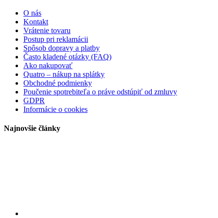
O nás
Kontakt
Vrátenie tovaru
Postup pri reklamácii
Spôsob dopravy a platby
Často kladené otázky (FAQ)
Ako nakupovať
Quatro – nákup na splátky
Obchodné podmienky
Poučenie spotrebiteľa o práve odstúpiť od zmluvy
GDPR
Informácie o cookies
Najnovšie články