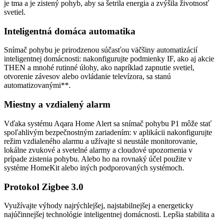
je tma a je zistený pohyb, aby sa šetrila energia a zvýšila životnosť
svetiel.
Inteligentná domáca automatika
Snímač pohybu je prirodzenou súčasťou väčšiny automatizácií
inteligentnej domácnosti: nakonfigurujte podmienky IF, ako aj akcie
THEN a mnohé rutinné úlohy, ako napríklad zapnutie svetiel,
otvorenie závesov alebo ovládanie televízora, sa stanú
automatizovanými**.
Miestny a vzdialený alarm
Vďaka systému Aqara Home Alert sa snímač pohybu P1 môže stať
spoľahlivým bezpečnostným zariadením: v aplikácii nakonfigurujte
režim vzdialeného alarmu a užívajte si neustále monitorovanie,
lokálne zvukové a svetelné alarmy a cloudové upozornenia v
prípade zistenia pohybu. Alebo ho na rovnaký účel použite v
systéme HomeKit alebo iných podporovaných systémoch.
Protokol Zigbee 3.0
Využívajte výhody najrýchlejšej, najstabilnejšej a energeticky
najúčinnejšej technológie inteligentnej domácnosti. Lepšia stabilita a