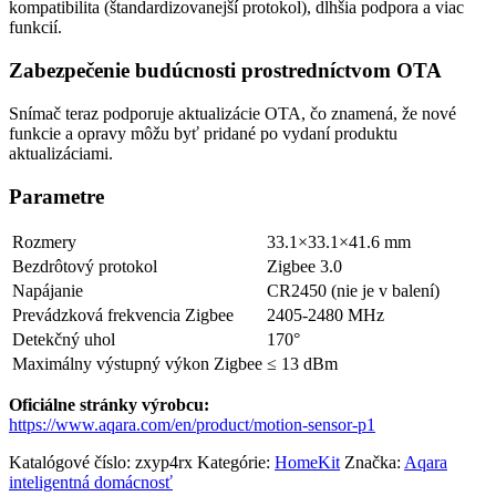
kompatibilita (štandardizovanejší protokol), dlhšia podpora a viac
funkcií.
Zabezpečenie budúcnosti prostredníctvom OTA
Snímač teraz podporuje aktualizácie OTA, čo znamená, že nové
funkcie a opravy môžu byť pridané po vydaní produktu
aktualizáciami.
Parametre
Rozmery
33.1×33.1×41.6 mm
Bezdrôtový protokol
Zigbee 3.0
Napájanie
CR2450 (nie je v balení)
Prevádzková frekvencia Zigbee
2405-2480 MHz
Detekčný uhol
170°
Maximálny výstupný výkon Zigbee
≤ 13 dBm
Oficiálne stránky výrobcu:
https://www.aqara.com/en/product/motion-sensor-p1
Katalógové číslo:
zxyp4rx
Kategórie:
HomeKit
Značka:
Aqara
inteligentná domácnosť