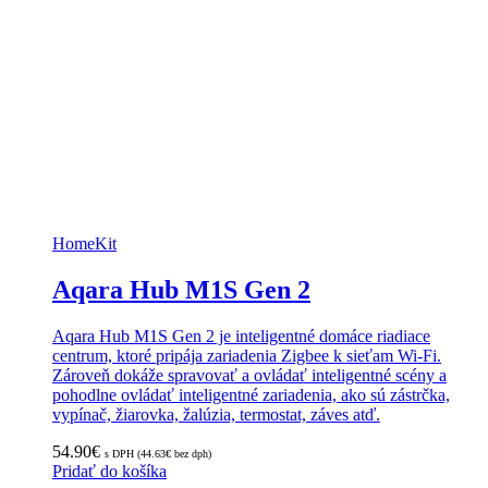
HomeKit
Aqara Hub M1S Gen 2
Aqara Hub M1S Gen 2 je inteligentné domáce riadiace
centrum, ktoré pripája zariadenia Zigbee k sieťam Wi-Fi.
Zároveň dokáže spravovať a ovládať inteligentné scény a
pohodlne ovládať inteligentné zariadenia, ako sú zástrčka,
vypínač, žiarovka, žalúzia, termostat, záves atď.
54.90
€
s DPH (
44.63
€
bez dph)
Pridať do košíka