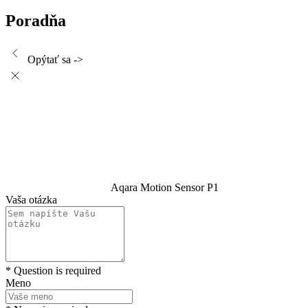
Poradňa
Opýtať sa ->
Aqara Motion Sensor P1
Vaša otázka
* Question is required
Meno