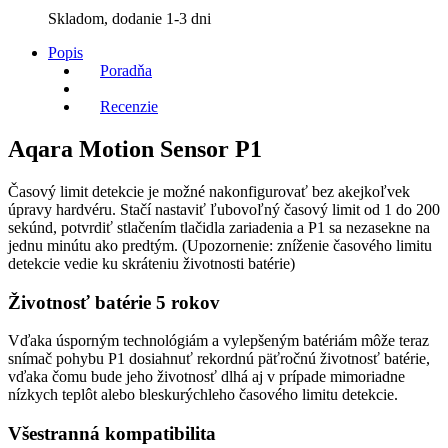
Skladom, dodanie 1-3 dni
Popis
Poradňa
Recenzie
Aqara Motion Sensor P1
Časový limit detekcie je možné nakonfigurovať bez akejkoľvek
úpravy hardvéru. Stačí nastaviť ľubovoľný časový limit od 1 do 200
sekúnd, potvrdiť stlačením tlačidla zariadenia a P1 sa nezasekne na
jednu minútu ako predtým. (Upozornenie: zníženie časového limitu
detekcie vedie ku skráteniu životnosti batérie)
Životnosť batérie 5 rokov
Vďaka úsporným technológiám a vylepšeným batériám môže teraz
snímač pohybu P1 dosiahnuť rekordnú päťročnú životnosť batérie,
vďaka čomu bude jeho životnosť dlhá aj v prípade mimoriadne
nízkych teplôt alebo bleskurýchleho časového limitu detekcie.
Všestranná kompatibilita