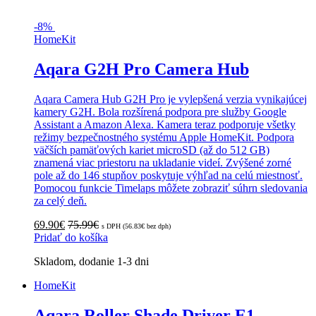
-
8%
HomeKit
Aqara G2H Pro Camera Hub
Aqara Camera Hub G2H Pro je vylepšená verzia vynikajúcej
kamery G2H. Bola rozšírená podpora pre služby Google
Assistant a Amazon Alexa. Kamera teraz podporuje všetky
režimy bezpečnostného systému Apple HomeKit. Podpora
väčších pamäťových kariet microSD (až do 512 GB)
znamená viac priestoru na ukladanie videí. Zvýšené zorné
pole až do 146 stupňov poskytuje výhľad na celú miestnosť.
Pomocou funkcie Timelaps môžete zobraziť súhrn sledovania
za celý deň.
69.90
€
75.99
€
s DPH (
56.83
€
bez dph)
Pridať do košíka
Skladom, dodanie 1-3 dni
HomeKit
Aqara Roller Shade Driver E1