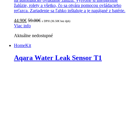
na automatické ovládanie žalúzií. Vytvorte si inteligentné
žalúzie, rolety a všetko, čo sa otvára pomocou ovládacieho
reťazca. Zariadenie sa ľahko inštaluje a je napájané z batérie.
44.90
€
59.00
€
s DPH (
36.50
€
bez dph)
Viac info
Aktuálne nedostupné
HomeKit
Aqara Water Leak Sensor T1