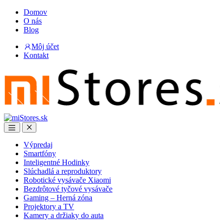
Skip
Skip
Domov
to
to
O nás
navigation
content
Blog
Môj účet
Kontakt
Open
Close
Výpredaj
Smartfóny
Inteligentné Hodinky
Slúchadlá a reproduktory
Robotické vysávače Xiaomi
Bezdrôtové tyčové vysávače
Gaming – Herná zóna
Projektory a TV
Kamery a držiaky do auta