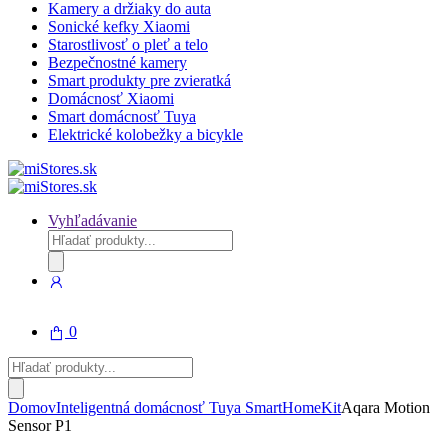
Kamery a držiaky do auta
Sonické kefky Xiaomi
Starostlivosť o pleť a telo
Bezpečnostné kamery
Smart produkty pre zvieratká
Domácnosť Xiaomi
Smart domácnosť Tuya
Elektrické kolobežky a bicykle
Vyhľadávanie
Products
search
0
Products
search
Domov
Inteligentná domácnosť Tuya Smart
HomeKit
Aqara Motion
Sensor P1