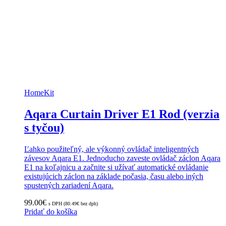
HomeKit
Aqara Curtain Driver E1 Rod (verzia
s tyčou)
Ľahko použiteľný, ale výkonný ovládač inteligentných
závesov Aqara E1. Jednoducho zaveste ovládač záclon Aqara
E1 na koľajnicu a začnite si užívať automatické ovládanie
existujúcich záclon na základe počasia, času alebo iných
spustených zariadení Aqara.
99.00
€
s DPH (
80.49
€
bez dph)
Pridať do košíka