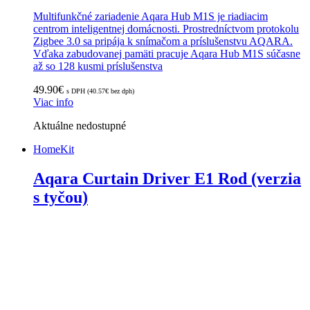
Multifunkčné zariadenie Aqara Hub M1S je riadiacim
centrom inteligentnej domácnosti. Prostredníctvom protokolu
Zigbee 3.0 sa pripája k snímačom a príslušenstvu AQARA.
Vďaka zabudovanej pamäti pracuje Aqara Hub M1S súčasne
až so 128 kusmi príslušenstva
49.90
€
s DPH (
40.57
€
bez dph)
Viac info
Aktuálne nedostupné
HomeKit
Aqara Curtain Driver E1 Rod (verzia
s tyčou)