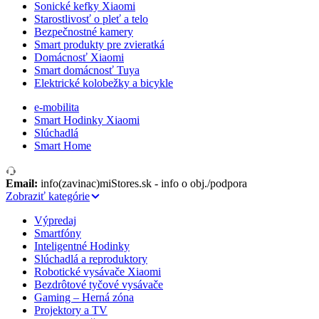
Sonické kefky Xiaomi
Starostlivosť o pleť a telo
Bezpečnostné kamery
Smart produkty pre zvieratká
Domácnosť Xiaomi
Smart domácnosť Tuya
Elektrické kolobežky a bicykle
e-mobilita
Smart Hodinky Xiaomi
Slúchadlá
Smart Home
Email:
info(zavinac)miStores.sk - info o obj./podpora
Zobraziť kategórie
Výpredaj
Smartfóny
Inteligentné Hodinky
Slúchadlá a reproduktory
Robotické vysávače Xiaomi
Bezdrôtové tyčové vysávače
Gaming – Herná zóna
Projektory a TV