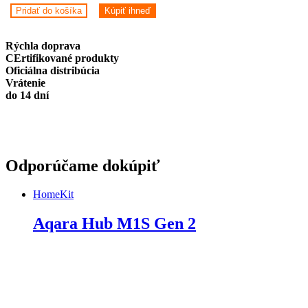
Motion
Pridať do košíka
Kúpiť ihneď
Sensor
P1
quantity
Rýchla doprava
CErtifikované produkty
Oficiálna distribúcia
Vrátenie
do 14 dní
Odporúčame dokúpiť
HomeKit
Aqara Hub M1S Gen 2