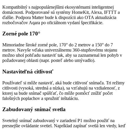
Kompatibilný s najpopulárnejšími ekosystémami inteligentnej
domácnosti. Podporované sú systémy HomeKit, Alexa, IFTTT a
ďalšie. Podpora Matter bude k dispozícii ako OTA aktualizácia
rozbočovačov Aqara po oficiálnom vydaní špecifikácie.
Zorné pole 170°
Mimoriadne široké zorné pole, 170° do 2 metrov a 150° do 7
metrov. Navyše vďaka univerzálnemu 360-stupňovému stojanu
možno uhol pohľadu nastaviť tak, aby sa zaznamenal len pohyb v
požadovanej oblasti (napr. posteľ alebo umývadlo).
Nastaviteľná citlivosť
Používateľ si môže nastaviť, aká bude citlivosť snímača. Tri režimy
citlivosti (vysoká, stredná a nízka), sa vzťahujú na vzdialenosť, z
ktorej sa bude snímač spúšťať, čo môže pomôcť znížiť počet
falošných poplachov a spružniť inštaláciu.
Zabudovaný snímač svetla
Svetelný snímač zabudovaný v zariadení P1 možno použiť na
presnejšie ovládanie svetiel. Napríklad zapínať svetlá len vtedy, keď