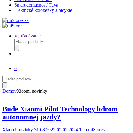
Smart domácnosť Tuya
Elektrické kolobežky a bicykle
Vyhľadávanie
Products
search
0
Products
search
Domov
Xiaomi novinky
Bude Xiaomi Pilot Technology lídrom
autonómnej jazdy?
Xiaomi novinky
31.08.2022
05.02.2024
Tím miStores