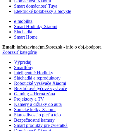
Domácnosť Xiaomi
Smart domácnosť Tuya
Elektrické kolobežky a bicykle
e-mobilita
Smart Hodinky Xiaomi
Slúchadlá
Smart Home
Email:
info(zavinac)miStores.sk - info o obj./podpora
Zobraziť kategórie
Výpredaj
Smartfóny
Inteligentné Hodinky
Slúchadlá a reproduktory
Robotické vysávače Xiaomi
Bezdrôtové tyčové vysávače
Gaming – Herná zóna
Projektory a TV
Kamery a držiaky do auta
Sonické kefky Xiaomi
Starostlivosť o pleť a telo
Bezpečnostné kamery
Smart produkty pre zvieratká
Domácnosť Xiaomi