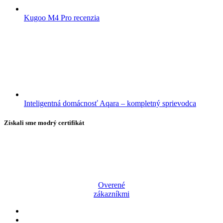
Kugoo M4 Pro recenzia
Inteligentná domácnosť Aqara – kompletný sprievodca
Získali sme modrý certifikát
Overené
zákazníkmi