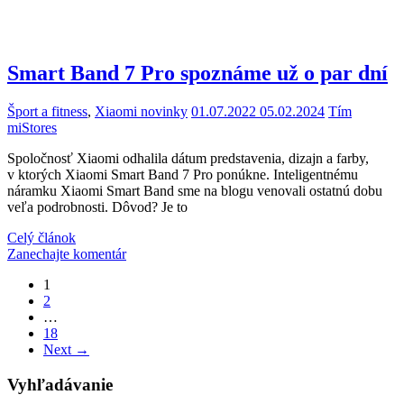
Smart Band 7 Pro spoznáme už o par dní
Šport a fitness
,
Xiaomi novinky
01.07.2022
05.02.2024
Tím
miStores
Spoločnosť Xiaomi odhalila dátum predstavenia, dizajn a farby,
v ktorých Xiaomi Smart Band 7 Pro ponúkne. Inteligentnému
náramku Xiaomi Smart Band sme na blogu venovali ostatnú dobu
veľa podrobnosti. Dôvod? Je to
Celý článok
Zanechajte komentár
Stránkovanie
1
2
príspevkov
…
18
Next
→
Vyhľadávanie