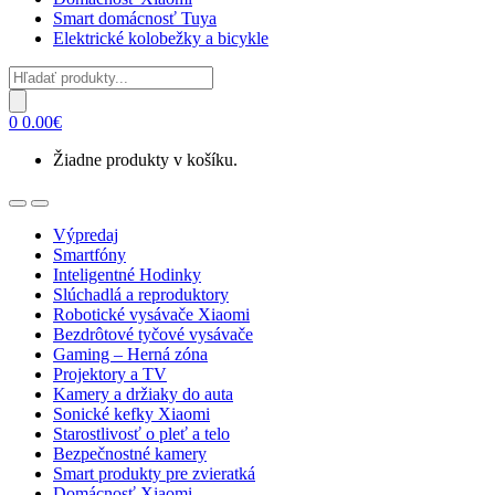
Smart domácnosť Tuya
Elektrické kolobežky a bicykle
Products
search
0
0.00
€
Žiadne produkty v košíku.
Open
Close
Výpredaj
Smartfóny
Inteligentné Hodinky
Slúchadlá a reproduktory
Robotické vysávače Xiaomi
Bezdrôtové tyčové vysávače
Gaming – Herná zóna
Projektory a TV
Kamery a držiaky do auta
Sonické kefky Xiaomi
Starostlivosť o pleť a telo
Bezpečnostné kamery
Smart produkty pre zvieratká
Domácnosť Xiaomi