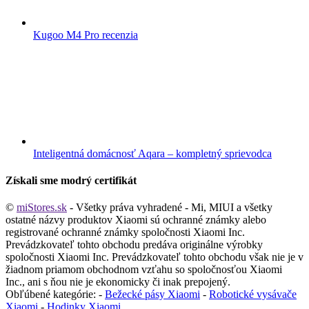
Kugoo M4 Pro recenzia
Inteligentná domácnosť Aqara – kompletný sprievodca
Získali sme modrý certifikát
©
miStores.sk
- Všetky práva vyhradené - Mi, MIUI a všetky
ostatné názvy produktov Xiaomi sú ochranné známky alebo
registrované ochranné známky spoločnosti Xiaomi Inc.
Prevádzkovateľ tohto obchodu predáva originálne výrobky
spoločnosti Xiaomi Inc. Prevádzkovateľ tohto obchodu však nie je v
žiadnom priamom obchodnom vzťahu so spoločnosťou Xiaomi
Inc., ani s ňou nie je ekonomicky či inak prepojený.
Obľúbené kategórie: -
Bežecké pásy Xiaomi
-
Robotické vysávače
Xiaomi
-
Hodinky Xiaomi