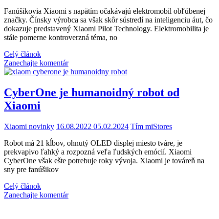
Fanúšikovia Xiaomi s napätím očakávajú elektromobil obľúbenej
značky. Čínsky výrobca sa však skôr sústredí na inteligenciu áut, čo
dokazuje predstavený Xiaomi Pilot Technology. Elektromobilita je
stále pomerne kontroverzná téma, no
Celý článok
Zanechajte komentár
CyberOne je humanoidný robot od
Xiaomi
Xiaomi novinky
16.08.2022
05.02.2024
Tím miStores
Robot má 21 kĺbov, ohnutý OLED displej miesto tváre, je
prekvapivo ľahký a rozpozná veľa ľudských emócií. Xiaomi
CyberOne však ešte potrebuje roky vývoja. Xiaomi je továreň na
sny pre fanúšikov
Celý článok
Zanechajte komentár