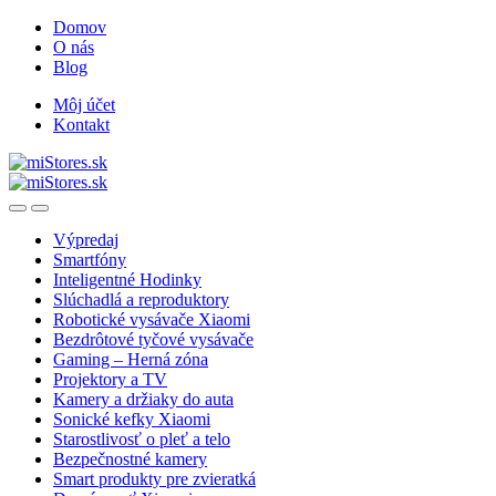
Skip
Skip
Domov
to
to
O nás
navigation
content
Blog
Môj účet
Kontakt
Open
Close
Výpredaj
Smartfóny
Inteligentné Hodinky
Slúchadlá a reproduktory
Robotické vysávače Xiaomi
Bezdrôtové tyčové vysávače
Gaming – Herná zóna
Projektory a TV
Kamery a držiaky do auta
Sonické kefky Xiaomi
Starostlivosť o pleť a telo
Bezpečnostné kamery
Smart produkty pre zvieratká