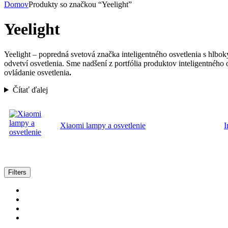
Domov
Produkty so značkou “Yeelight”
Yeelight
Yeelight – popredná svetová značka inteligentného osvetlenia s hlbok
odvetví osvetlenia. Sme nadšení z portfólia produktov inteligentného 
ovládanie osvetlenia
.
Čítať ďalej
Xiaomi lampy a osvetlenie
I
Zoradené
Filters
podľa
popularity