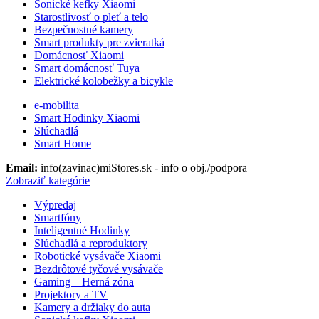
Sonické kefky Xiaomi
Starostlivosť o pleť a telo
Bezpečnostné kamery
Smart produkty pre zvieratká
Domácnosť Xiaomi
Smart domácnosť Tuya
Elektrické kolobežky a bicykle
e-mobilita
Smart Hodinky Xiaomi
Slúchadlá
Smart Home
Email:
info(zavinac)miStores.sk - info o obj./podpora
Zobraziť kategórie
Výpredaj
Smartfóny
Inteligentné Hodinky
Slúchadlá a reproduktory
Robotické vysávače Xiaomi
Bezdrôtové tyčové vysávače
Gaming – Herná zóna
Projektory a TV
Kamery a držiaky do auta