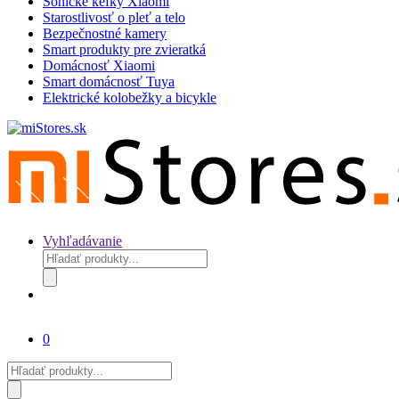
Sonické kefky Xiaomi
Starostlivosť o pleť a telo
Bezpečnostné kamery
Smart produkty pre zvieratká
Domácnosť Xiaomi
Smart domácnosť Tuya
Elektrické kolobežky a bicykle
Vyhľadávanie
Products
search
0
Products
search