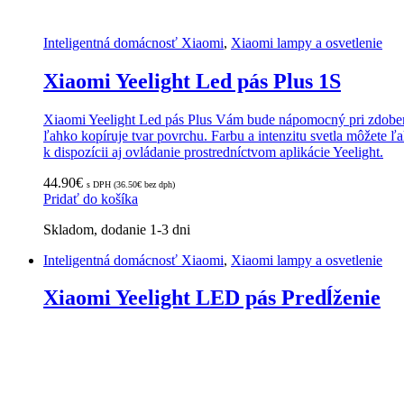
Inteligentná domácnosť Xiaomi
,
Xiaomi lampy a osvetlenie
Xiaomi Yeelight Led pás Plus 1S
Xiaomi Yeelight Led pás Plus Vám bude nápomocný pri zdobení
ľahko kopíruje tvar povrchu. Farbu a intenzitu svetla môžete
k dispozícii aj ovládanie prostredníctvom aplikácie Yeelight.
44.90
€
s DPH (
36.50
€
bez dph)
Pridať do košíka
Skladom, dodanie 1-3 dni
Inteligentná domácnosť Xiaomi
,
Xiaomi lampy a osvetlenie
Xiaomi Yeelight LED pás Predĺženie