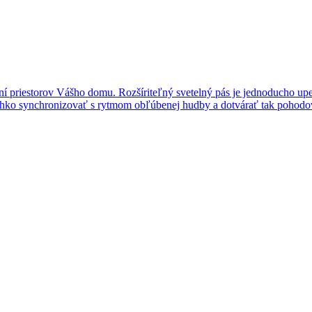
 priestorov Vášho domu. Rozšíriteľný svetelný pás je jednoducho upe
 ľahko synchronizovať s rytmom obľúbenej hudby a dotvárať tak pohod