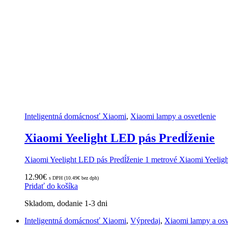
Inteligentná domácnosť Xiaomi
,
Xiaomi lampy a osvetlenie
Xiaomi Yeelight LED pás Predĺženie
Xiaomi Yeelight LED pás Predĺženie 1 metrové Xiaomi Yeeligh
12.90
€
s DPH (
10.49
€
bez dph)
Pridať do košíka
Skladom, dodanie 1-3 dni
Inteligentná domácnosť Xiaomi
,
Výpredaj
,
Xiaomi lampy a osv