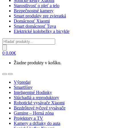
Sonické kefky Xiaomi
Starostlivosť o pleť a telo
Bezpečnostné kamery
Smart produkty pre zvieratká
Domácnosť Xiaomi
Smart domácnosť Tuya
Elektrické kolobežky a bicykle
Products
search
0
0.00
€
Žiadne produkty v košíku.
Open
Close
Výpredaj
Smartfóny
Inteligentné Hodinky
Slúchadlá a reproduktory
Robotické vysávače Xiaomi
Bezdrôtové tyčové vysávače
Gaming – Herná zóna
Projektory a TV
Kamery a držiaky do auta