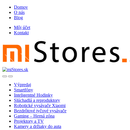
Skip
Skip
Domov
to
to
O nás
navigation
content
Blog
Môj účet
Kontakt
Open
Close
Výpredaj
Smartfóny
Inteligentné Hodinky
Slúchadlá a reproduktory
Robotické vysávače Xiaomi
Bezdrôtové tyčové vysávače
Gaming – Herná zóna
Projektory a TV
Kamery a držiaky do auta