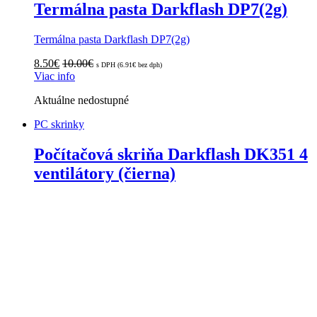
Termálna pasta Darkflash DP7(2g)
Termálna pasta Darkflash DP7(2g)
8.50
€
10.00
€
s DPH (
6.91
€
bez dph)
Viac info
Aktuálne nedostupné
PC skrinky
Počítačová skriňa Darkflash DK351 4
ventilátory (čierna)