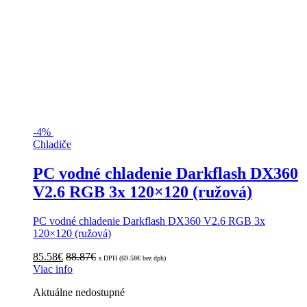
-
4%
Chladiče
PC vodné chladenie Darkflash DX360
V2.6 RGB 3x 120×120 (ružová)
PC vodné chladenie Darkflash DX360 V2.6 RGB 3x
120×120 (ružová)
85.58
€
88.87
€
s DPH (
69.58
€
bez dph)
Viac info
Aktuálne nedostupné