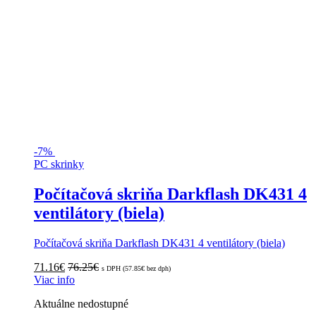
-
7%
PC skrinky
Počítačová skriňa Darkflash DK431 4
ventilátory (biela)
Počítačová skriňa Darkflash DK431 4 ventilátory (biela)
71.16
€
76.25
€
s DPH (
57.85
€
bez dph)
Viac info
Aktuálne nedostupné