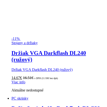
-
11%
Stojany a držiaky
Držiak VGA Darkflash DL240
(ružový)
Držiak VGA Darkflash DL240 (ružový)
14.67
€
16.51
€
s DPH (
11.93
€
bez dph)
Viac info
Aktuálne nedostupné
PC skrinky