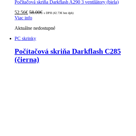
Počítačová skriňa Darkflash A290 3 ventilátory (biela)
52.56
€
58.00
€
s DPH (
42.73
€
bez dph)
Viac info
Aktuálne nedostupné
PC skrinky
Počítačová skriňa Darkflash C285
(čierna)