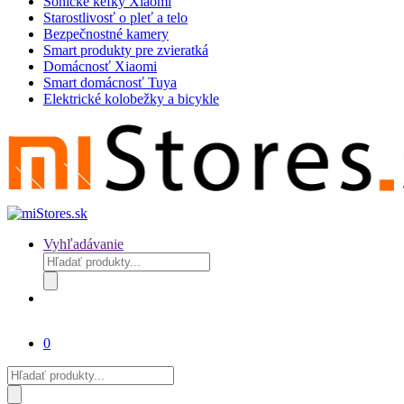
Sonické kefky Xiaomi
Starostlivosť o pleť a telo
Bezpečnostné kamery
Smart produkty pre zvieratká
Domácnosť Xiaomi
Smart domácnosť Tuya
Elektrické kolobežky a bicykle
Vyhľadávanie
Products
search
0
Products
search