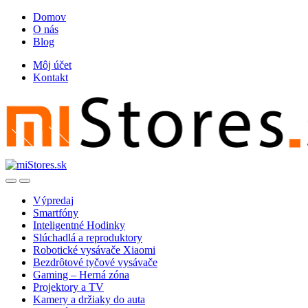
Skip
Skip
Domov
to
to
O nás
navigation
content
Blog
Môj účet
Kontakt
Open
Close
Výpredaj
Smartfóny
Inteligentné Hodinky
Slúchadlá a reproduktory
Robotické vysávače Xiaomi
Bezdrôtové tyčové vysávače
Gaming – Herná zóna
Projektory a TV
Kamery a držiaky do auta