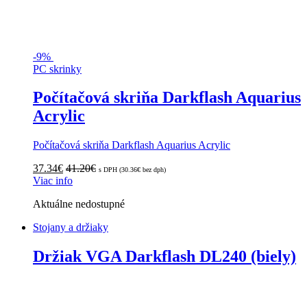
-
9%
PC skrinky
Počítačová skriňa Darkflash Aquarius
Acrylic
Počítačová skriňa Darkflash Aquarius Acrylic
37.34
€
41.20
€
s DPH (
30.36
€
bez dph)
Viac info
Aktuálne nedostupné
Stojany a držiaky
Držiak VGA Darkflash DL240 (biely)