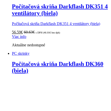
Počítačová skriňa Darkflash DK351 4
ventilátory (biela)
Počítačová skriňa Darkflash DK351 4 ventilátory (biela)
56.59
€
60.63
€
s DPH (
46.01
€
bez dph)
Viac info
Aktuálne nedostupné
PC skrinky
Počítačová skriňa Darkflash DK360
(biela)