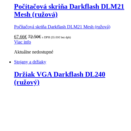
Počítačová skriňa Darkflash DLM21
Mesh (ružová)
Počítačová skriňa Darkflash DLM21 Mesh (ružová)
67.66
€
72.50
€
s DPH (
55.01
€
bez dph)
Viac info
Aktuálne nedostupné
Stojany a držiaky
Držiak VGA Darkflash DL240
(ružový)