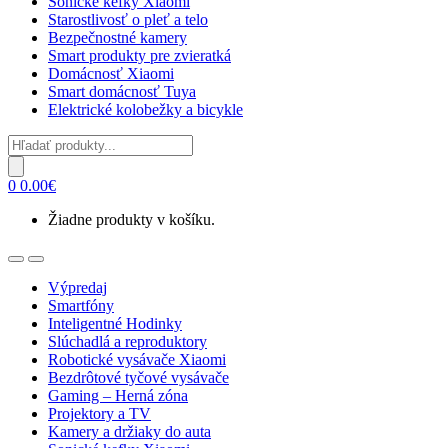
Sonické kefky Xiaomi
Starostlivosť o pleť a telo
Bezpečnostné kamery
Smart produkty pre zvieratká
Domácnosť Xiaomi
Smart domácnosť Tuya
Elektrické kolobežky a bicykle
Products
search
0
0.00
€
Žiadne produkty v košíku.
Open
Close
Výpredaj
Smartfóny
Inteligentné Hodinky
Slúchadlá a reproduktory
Robotické vysávače Xiaomi
Bezdrôtové tyčové vysávače
Gaming – Herná zóna
Projektory a TV
Kamery a držiaky do auta