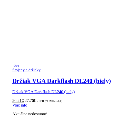
-
6%
Stojany a držiaky
Držiak VGA Darkflash DL240 (biely)
Držiak VGA Darkflash DL240 (biely)
26.21
€
27.76
€
s DPH (
21.31
€
bez dph)
Viac info
Aktuálne nedostupné