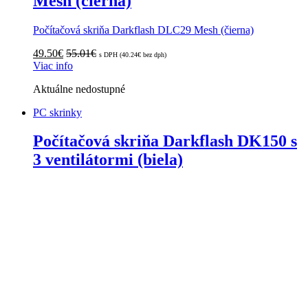
Mesh (čierna)
Počítačová skriňa Darkflash DLC29 Mesh (čierna)
49.50
€
55.01
€
s DPH (
40.24
€
bez dph)
Viac info
Aktuálne nedostupné
PC skrinky
Počítačová skriňa Darkflash DK150 s
3 ventilátormi (biela)