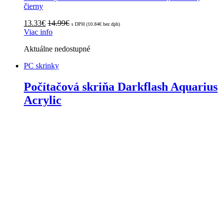
čierny
13.33
€
14.99
€
s DPH (
10.84
€
bez dph)
Viac info
Aktuálne nedostupné
PC skrinky
Počítačová skriňa Darkflash Aquarius
Acrylic