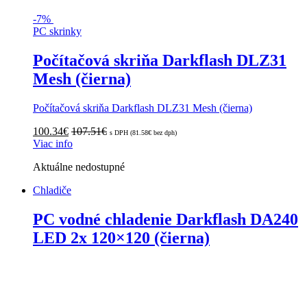
-
7%
PC skrinky
Počítačová skriňa Darkflash DLZ31
Mesh (čierna)
Počítačová skriňa Darkflash DLZ31 Mesh (čierna)
100.34
€
107.51
€
s DPH (
81.58
€
bez dph)
Viac info
Aktuálne nedostupné
Chladiče
PC vodné chladenie Darkflash DA240
LED 2x 120×120 (čierna)