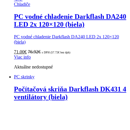
Chladiče
PC vodné chladenie Darkflash DA240
LED 2x 120×120 (biela)
PC vodné chladenie Darkflash DA240 LED 2x 120×120
(biela)
71.00
€
76.92
€
s DPH (
57.72
€
bez dph)
Viac info
Aktuálne nedostupné
PC skrinky
Počítačová skriňa Darkflash DK431 4
ventilátory (biela)