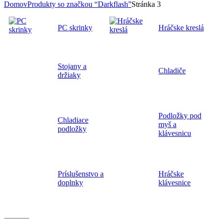
Domov
Produkty so značkou “Darkflash”
Stránka 3
PC skrinky
Hráčske kreslá
Stojany a
Chladiče
držiaky
Podložky pod
Chladiace
myš a
podložky
klávesnicu
Príslušenstvo a
Hráčske
doplnky
klávesnice