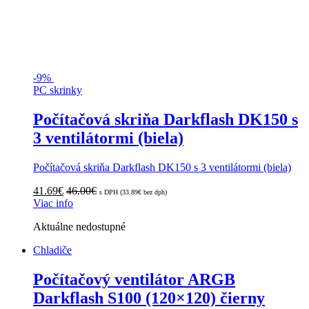
-
9%
PC skrinky
Počítačová skriňa Darkflash DK150 s
3 ventilátormi (biela)
Počítačová skriňa Darkflash DK150 s 3 ventilátormi (biela)
41.69
€
46.00
€
s DPH (
33.89
€
bez dph)
Viac info
Aktuálne nedostupné
Chladiče
Počítačový ventilátor ARGB
Darkflash S100 (120×120) čierny