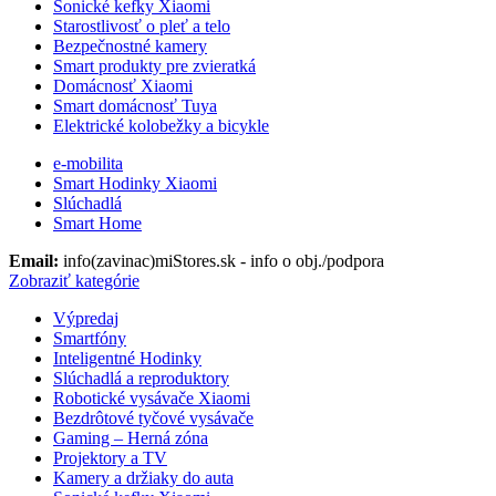
Sonické kefky Xiaomi
Starostlivosť o pleť a telo
Bezpečnostné kamery
Smart produkty pre zvieratká
Domácnosť Xiaomi
Smart domácnosť Tuya
Elektrické kolobežky a bicykle
e-mobilita
Smart Hodinky Xiaomi
Slúchadlá
Smart Home
Email:
info(zavinac)miStores.sk - info o obj./podpora
Zobraziť kategórie
Výpredaj
Smartfóny
Inteligentné Hodinky
Slúchadlá a reproduktory
Robotické vysávače Xiaomi
Bezdrôtové tyčové vysávače
Gaming – Herná zóna
Projektory a TV
Kamery a držiaky do auta