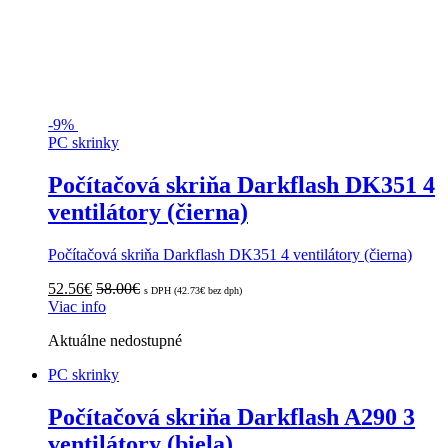
-
9%
PC skrinky
Počítačová skriňa Darkflash DK351 4
ventilátory (čierna)
Počítačová skriňa Darkflash DK351 4 ventilátory (čierna)
52.56
€
58.00
€
s DPH (
42.73
€
bez dph)
Viac info
Aktuálne nedostupné
PC skrinky
Počítačová skriňa Darkflash A290 3
ventilátory (biela)