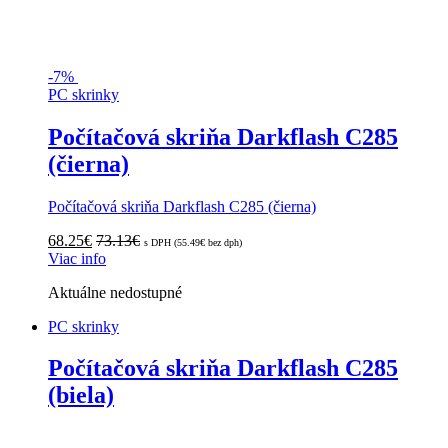
-
7%
PC skrinky
Počítačová skriňa Darkflash C285
(čierna)
Počítačová skriňa Darkflash C285 (čierna)
68.25
€
73.13
€
s DPH (
55.49
€
bez dph)
Viac info
Aktuálne nedostupné
PC skrinky
Počítačová skriňa Darkflash C285
(biela)