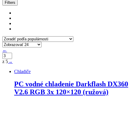
Zoradené
Filters
podľa
popularity
←
z 5
→
Chladiče
PC vodné chladenie Darkflash DX360
V2.6 RGB 3x 120×120 (ružová)