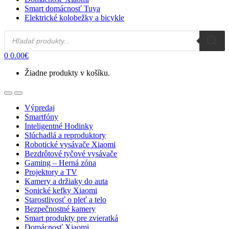
Smart domácnosť Tuya
Elektrické kolobežky a bicykle
Products
search
0
0.00
€
Žiadne produkty v košíku.
Open
Close
Výpredaj
Smartfóny
Inteligentné Hodinky
Slúchadlá a reproduktory
Robotické vysávače Xiaomi
Bezdrôtové tyčové vysávače
Gaming – Herná zóna
Projektory a TV
Kamery a držiaky do auta
Sonické kefky Xiaomi
Starostlivosť o pleť a telo
Bezpečnostné kamery
Smart produkty pre zvieratká
Domácnosť Xiaomi