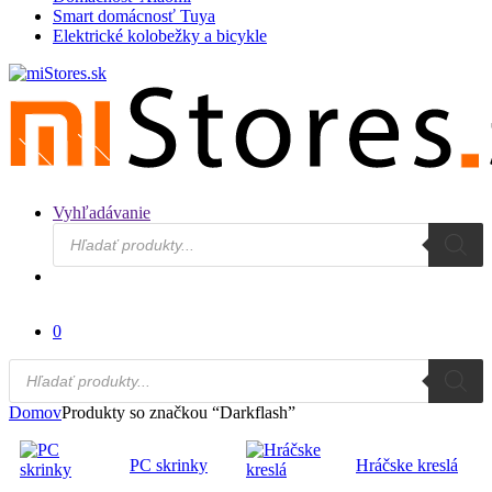
Smart domácnosť Tuya
Elektrické kolobežky a bicykle
Vyhľadávanie
Products
search
0
Products
search
Domov
Produkty so značkou “Darkflash”
PC skrinky
Hráčske kreslá