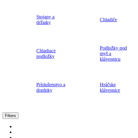
Stojany a
Chladiče
držiaky
Podložky pod
Chladiace
myš a
podložky
klávesnicu
Príslušenstvo a
Hráčske
doplnky
klávesnice
Zoradené
Filters
podľa
popularity