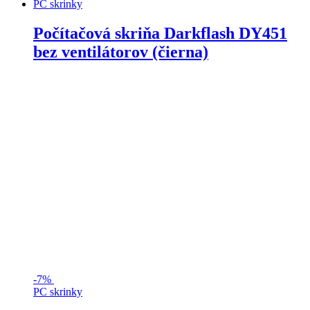
PC skrinky
Počítačová skriňa Darkflash DY451
bez ventilátorov (čierna)
-
7%
PC skrinky