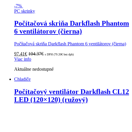
-
7%
PC skrinky
Počítačová skriňa Darkflash Phantom
6 ventilátorov (čierna)
Počítačová skriňa Darkflash Phantom 6 ventilátorov (čierna)
97.41
€
104.37
€
s DPH (
79.20
€
bez dph)
Viac info
Aktuálne nedostupné
Chladiče
Počítačový ventilátor Darkflash CL12
LED (120×120) (ružový)