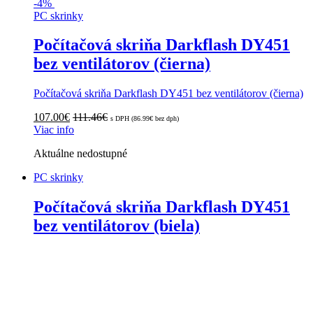
-
4%
PC skrinky
Počítačová skriňa Darkflash DY451
bez ventilátorov (čierna)
Počítačová skriňa Darkflash DY451 bez ventilátorov (čierna)
107.00
€
111.46
€
s DPH (
86.99
€
bez dph)
Viac info
Aktuálne nedostupné
PC skrinky
Počítačová skriňa Darkflash DY451
bez ventilátorov (biela)