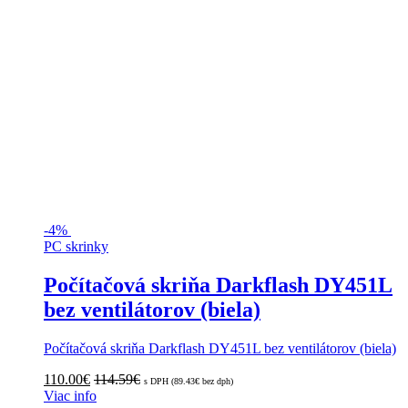
-
4%
PC skrinky
Počítačová skriňa Darkflash DY451L
bez ventilátorov (biela)
Počítačová skriňa Darkflash DY451L bez ventilátorov (biela)
110.00
€
114.59
€
s DPH (
89.43
€
bez dph)
Viac info