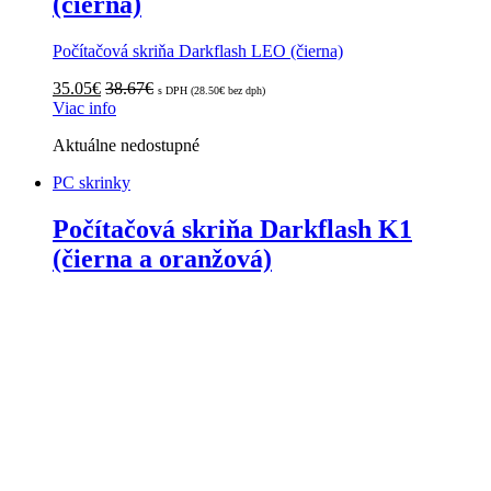
(čierna)
Počítačová skriňa Darkflash LEO (čierna)
35.05
€
38.67
€
s DPH (
28.50
€
bez dph)
Viac info
Aktuálne nedostupné
PC skrinky
Počítačová skriňa Darkflash K1
(čierna a oranžová)