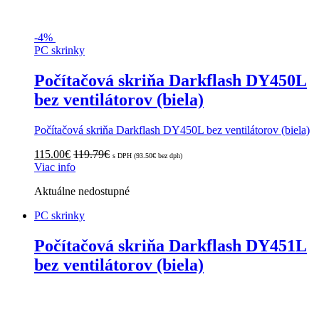
-
4%
PC skrinky
Počítačová skriňa Darkflash DY450L
bez ventilátorov (biela)
Počítačová skriňa Darkflash DY450L bez ventilátorov (biela)
115.00
€
119.79
€
s DPH (
93.50
€
bez dph)
Viac info
Aktuálne nedostupné
PC skrinky
Počítačová skriňa Darkflash DY451L
bez ventilátorov (biela)