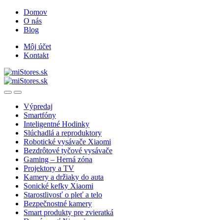
Skip
Skip
Domov
to
to
O nás
navigation
content
Blog
Môj účet
Kontakt
Open
Close
Výpredaj
Smartfóny
Inteligentné Hodinky
Slúchadlá a reproduktory
Robotické vysávače Xiaomi
Bezdrôtové tyčové vysávače
Gaming – Herná zóna
Projektory a TV
Kamery a držiaky do auta
Sonické kefky Xiaomi
Starostlivosť o pleť a telo
Bezpečnostné kamery
Smart produkty pre zvieratká