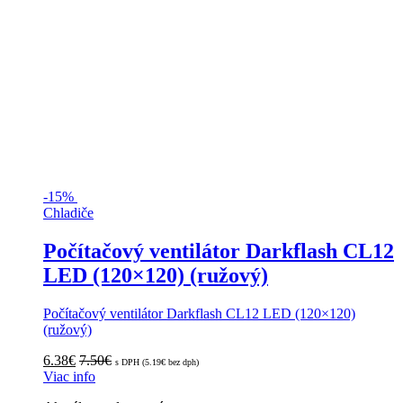
-
15%
Chladiče
Počítačový ventilátor Darkflash CL12
LED (120×120) (ružový)
Počítačový ventilátor Darkflash CL12 LED (120×120)
(ružový)
6.38
€
7.50
€
s DPH (
5.19
€
bez dph)
Viac info