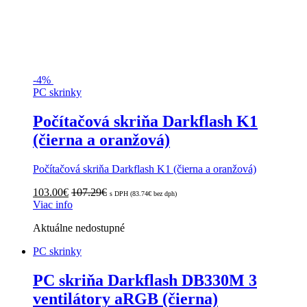
-
4%
PC skrinky
Počítačová skriňa Darkflash K1
(čierna a oranžová)
Počítačová skriňa Darkflash K1 (čierna a oranžová)
103.00
€
107.29
€
s DPH (
83.74
€
bez dph)
Viac info
Aktuálne nedostupné
PC skrinky
PC skriňa Darkflash DB330M 3
ventilátory aRGB (čierna)