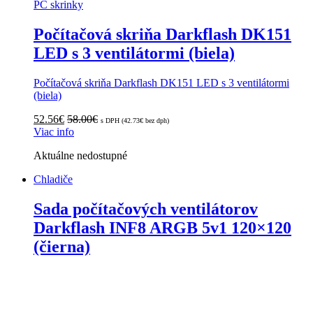
PC skrinky
Počítačová skriňa Darkflash DK151
LED s 3 ventilátormi (biela)
Počítačová skriňa Darkflash DK151 LED s 3 ventilátormi
(biela)
52.56
€
58.00
€
s DPH (
42.73
€
bez dph)
Viac info
Aktuálne nedostupné
Chladiče
Sada počítačových ventilátorov
Darkflash INF8 ARGB 5v1 120×120
(čierna)