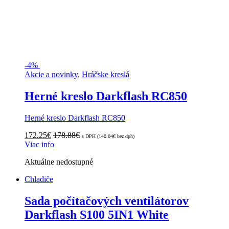
-
4%
Akcie a novinky
,
Hráčske kreslá
Herné kreslo Darkflash RC850
Herné kreslo Darkflash RC850
172.25
€
178.88
€
s DPH (
140.04
€
bez dph)
Viac info
Aktuálne nedostupné
Chladiče
Sada počítačových ventilátorov
Darkflash S100 5IN1 White