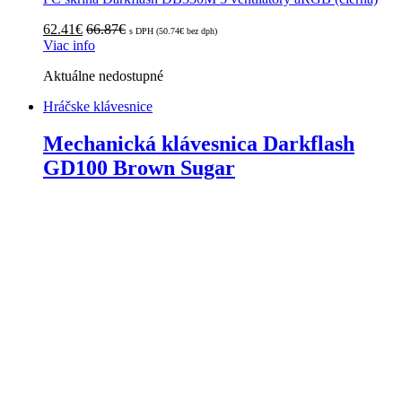
62.41
€
66.87
€
s DPH (
50.74
€
bez dph)
Viac info
Aktuálne nedostupné
Hráčske klávesnice
Mechanická klávesnica Darkflash
GD100 Brown Sugar