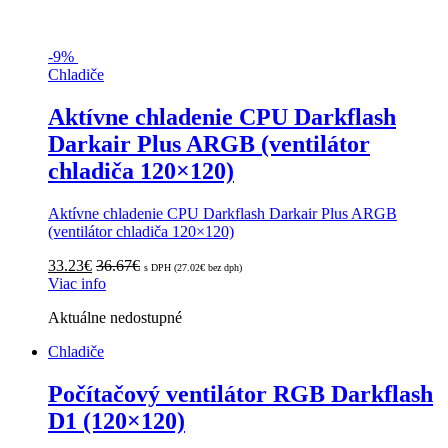
-
9%
Chladiče
Aktívne chladenie CPU Darkflash
Darkair Plus ARGB (ventilátor
chladiča 120×120)
Aktívne chladenie CPU Darkflash Darkair Plus ARGB
(ventilátor chladiča 120×120)
33.23
€
36.67
€
s DPH (
27.02
€
bez dph)
Viac info
Aktuálne nedostupné
Chladiče
Počítačový ventilátor RGB Darkflash
D1 (120×120)