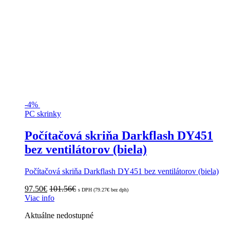
-
4%
PC skrinky
Počítačová skriňa Darkflash DY451
bez ventilátorov (biela)
Počítačová skriňa Darkflash DY451 bez ventilátorov (biela)
97.50
€
101.56
€
s DPH (
79.27
€
bez dph)
Viac info
Aktuálne nedostupné