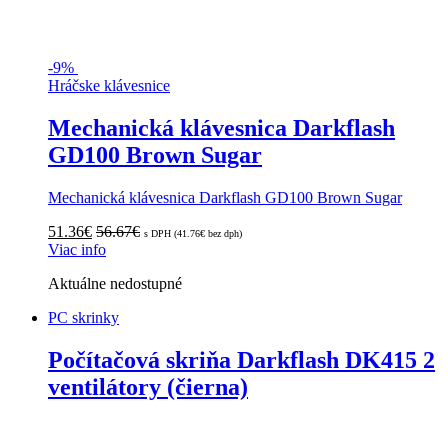
-
9%
Hráčske klávesnice
Mechanická klávesnica Darkflash
GD100 Brown Sugar
Mechanická klávesnica Darkflash GD100 Brown Sugar
51.36
€
56.67
€
s DPH (
41.76
€
bez dph)
Viac info
Aktuálne nedostupné
PC skrinky
Počítačová skriňa Darkflash DK415 2
ventilátory (čierna)