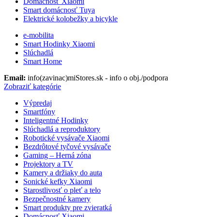
Domácnosť Xiaomi
Smart domácnosť Tuya
Elektrické kolobežky a bicykle
e-mobilita
Smart Hodinky Xiaomi
Slúchadlá
Smart Home
Email:
info(zavinac)miStores.sk - info o obj./podpora
Zobraziť kategórie
Výpredaj
Smartfóny
Inteligentné Hodinky
Slúchadlá a reproduktory
Robotické vysávače Xiaomi
Bezdrôtové tyčové vysávače
Gaming – Herná zóna
Projektory a TV
Kamery a držiaky do auta
Sonické kefky Xiaomi
Starostlivosť o pleť a telo
Bezpečnostné kamery
Smart produkty pre zvieratká
Domácnosť Xiaomi