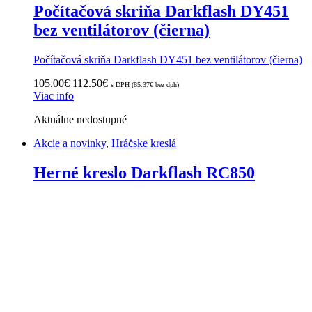
Počítačová skriňa Darkflash DY451
bez ventilátorov (čierna)
Počítačová skriňa Darkflash DY451 bez ventilátorov (čierna)
105.00
€
112.50
€
s DPH (
85.37
€
bez dph)
Viac info
Aktuálne nedostupné
Akcie a novinky
,
Hráčske kreslá
Herné kreslo Darkflash RC850