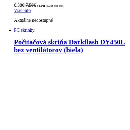
6.38
€
7.50
€
s DPH (
5.19
€
bez dph)
Viac info
Aktuálne nedostupné
PC skrinky
Počítačová skriňa Darkflash DY450L
bez ventilátorov (biela)