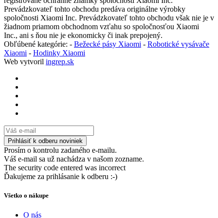
registrované ochranné známky spoločnosti Xiaomi Inc.
Prevádzkovateľ tohto obchodu predáva originálne výrobky
spoločnosti Xiaomi Inc. Prevádzkovateľ tohto obchodu však nie je v
žiadnom priamom obchodnom vzťahu so spoločnosťou Xiaomi
Inc., ani s ňou nie je ekonomicky či inak prepojený.
Obľúbené kategórie: -
Bežecké pásy Xiaomi
-
Robotické vysávače
Xiaomi
-
Hodinky Xiaomi
Web vytvoril
ingrep.sk
Prosím o kontrolu zadaného e-mailu.
Váš e-mail sa už nachádza v našom zozname.
The security code entered was incorrect
Ďakujeme za prihlásanie k odberu :-)
Všetko o nákupe
O nás