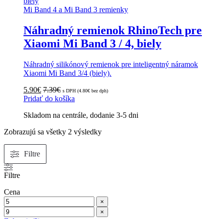
Mi Band 4 a Mi Band 3 remienky
Náhradný remienok RhinoTech pre
Xiaomi Mi Band 3 / 4, biely
Náhradný silikónový remienok pre inteligentný náramok
Xiaomi Mi Band 3/4 (biely).
5.90
€
7.39
€
s DPH (
4.80
€
bez dph)
Pridať do košíka
Skladom na centrále, dodanie 3-5 dni
Zoradené
Zobrazujú sa všetky 2 výsledky
podľa
popularity
Filtre
Filtre
Cena
×
×