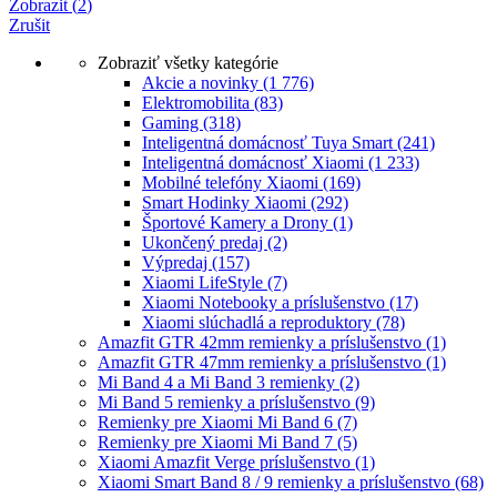
Zobrazit
(
2
)
Zrušit
Zobraziť všetky kategórie
Akcie a novinky
(1 776)
Elektromobilita
(83)
Gaming
(318)
Inteligentná domácnosť Tuya Smart
(241)
Inteligentná domácnosť Xiaomi
(1 233)
Mobilné telefóny Xiaomi
(169)
Smart Hodinky Xiaomi
(292)
Športové Kamery a Drony
(1)
Ukončený predaj
(2)
Výpredaj
(157)
Xiaomi LifeStyle
(7)
Xiaomi Notebooky a príslušenstvo
(17)
Xiaomi slúchadlá a reproduktory
(78)
Amazfit GTR 42mm remienky a príslušenstvo
(1)
Amazfit GTR 47mm remienky a príslušenstvo
(1)
Mi Band 4 a Mi Band 3 remienky
(2)
Mi Band 5 remienky a príslušenstvo
(9)
Remienky pre Xiaomi Mi Band 6
(7)
Remienky pre Xiaomi Mi Band 7
(5)
Xiaomi Amazfit Verge príslušenstvo
(1)
Xiaomi Smart Band 8 / 9 remienky a príslušenstvo
(68)