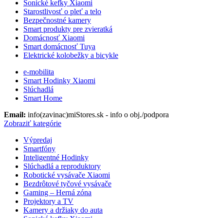
Sonické kefky Xiaomi
Starostlivosť o pleť a telo
Bezpečnostné kamery
Smart produkty pre zvieratká
Domácnosť Xiaomi
Smart domácnosť Tuya
Elektrické kolobežky a bicykle
e-mobilita
Smart Hodinky Xiaomi
Slúchadlá
Smart Home
Email:
info(zavinac)miStores.sk - info o obj./podpora
Zobraziť kategórie
Výpredaj
Smartfóny
Inteligentné Hodinky
Slúchadlá a reproduktory
Robotické vysávače Xiaomi
Bezdrôtové tyčové vysávače
Gaming – Herná zóna
Projektory a TV
Kamery a držiaky do auta