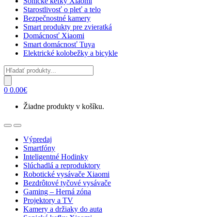
Sonické kefky Xiaomi
Starostlivosť o pleť a telo
Bezpečnostné kamery
Smart produkty pre zvieratká
Domácnosť Xiaomi
Smart domácnosť Tuya
Elektrické kolobežky a bicykle
Products
search
0
0.00
€
Žiadne produkty v košíku.
Open
Close
Výpredaj
Smartfóny
Inteligentné Hodinky
Slúchadlá a reproduktory
Robotické vysávače Xiaomi
Bezdrôtové tyčové vysávače
Gaming – Herná zóna
Projektory a TV
Kamery a držiaky do auta