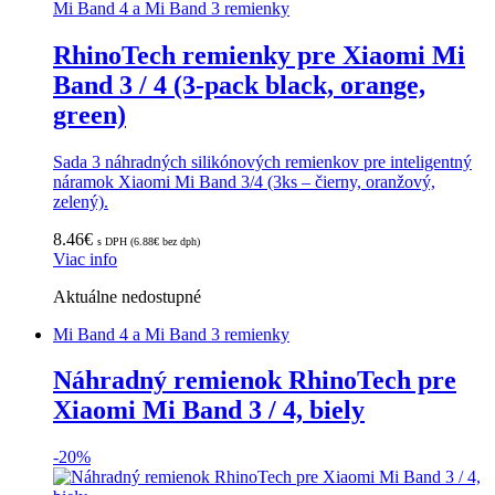
Mi Band 4 a Mi Band 3 remienky
RhinoTech remienky pre Xiaomi Mi
Band 3 / 4 (3-pack black, orange,
green)
Sada 3 náhradných silikónových remienkov pre inteligentný
náramok Xiaomi Mi Band 3/4 (3ks – čierny, oranžový,
zelený).
8.46
€
s DPH (
6.88
€
bez dph)
Viac info
Aktuálne nedostupné
Mi Band 4 a Mi Band 3 remienky
Náhradný remienok RhinoTech pre
Xiaomi Mi Band 3 / 4, biely
-
20%