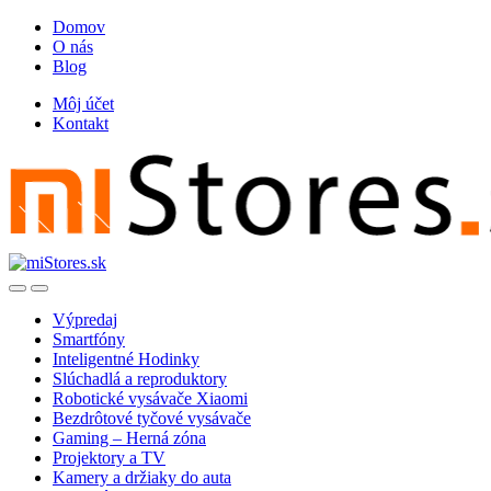
Skip
Skip
Domov
to
to
O nás
navigation
content
Blog
Môj účet
Kontakt
Open
Close
Výpredaj
Smartfóny
Inteligentné Hodinky
Slúchadlá a reproduktory
Robotické vysávače Xiaomi
Bezdrôtové tyčové vysávače
Gaming – Herná zóna
Projektory a TV
Kamery a držiaky do auta