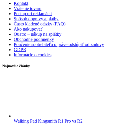
Kontakt
Vrátenie tovaru
Postup pri reklamácii
Spôsob dopravy a platby
Často kladené otázky (FAQ)
Ako nakupovať
Quatro – nákup na splátky
Obchodné podmienky
Poučenie spotrebiteľa o práve odstúpiť od zmluvy
GDPR
Informácie o cookies
Najnovšie články
Walking Pad Kingsmith R1 Pro vs R2