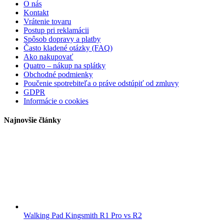
O nás
Kontakt
Vrátenie tovaru
Postup pri reklamácii
Spôsob dopravy a platby
Často kladené otázky (FAQ)
Ako nakupovať
Quatro – nákup na splátky
Obchodné podmienky
Poučenie spotrebiteľa o práve odstúpiť od zmluvy
GDPR
Informácie o cookies
Najnovšie články
Walking Pad Kingsmith R1 Pro vs R2