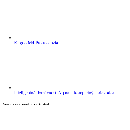
Kugoo M4 Pro recenzia
Inteligentná domácnosť Aqara – kompletný sprievodca
Získali sme modrý certifikát