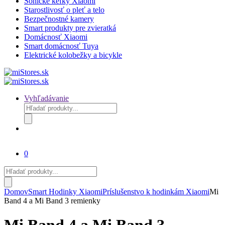
Sonické kefky Xiaomi
Starostlivosť o pleť a telo
Bezpečnostné kamery
Smart produkty pre zvieratká
Domácnosť Xiaomi
Smart domácnosť Tuya
Elektrické kolobežky a bicykle
Vyhľadávanie
Products
search
0
Products
search
Domov
Smart Hodinky Xiaomi
Príslušenstvo k hodinkám Xiaomi
Mi
Band 4 a Mi Band 3 remienky