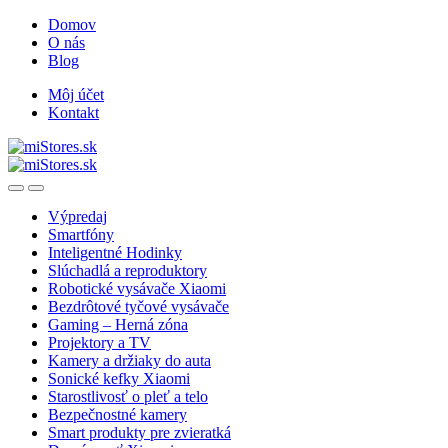
Skip
Skip
Domov
to
to
O nás
navigation
content
Blog
Môj účet
Kontakt
Open
Close
Výpredaj
Smartfóny
Inteligentné Hodinky
Slúchadlá a reproduktory
Robotické vysávače Xiaomi
Bezdrôtové tyčové vysávače
Gaming – Herná zóna
Projektory a TV
Kamery a držiaky do auta
Sonické kefky Xiaomi
Starostlivosť o pleť a telo
Bezpečnostné kamery
Smart produkty pre zvieratká