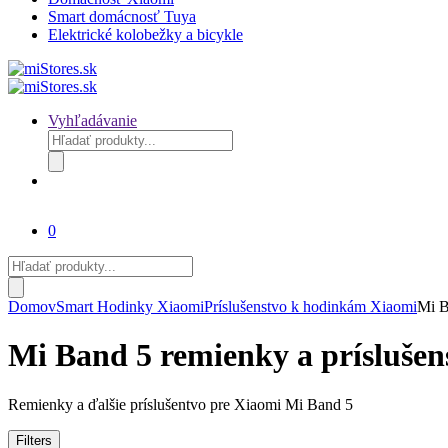
Smart domácnosť Tuya
Elektrické kolobežky a bicykle
Vyhľadávanie
Products
search
0
Products
search
Domov
Smart Hodinky Xiaomi
Príslušenstvo k hodinkám Xiaomi
Mi B
Mi Band 5 remienky a príslušen
Remienky a ďalšie príslušentvo pre Xiaomi Mi Band 5
Zoradené
Filters