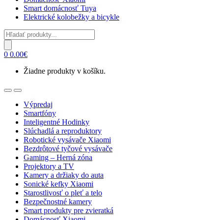
Smart domácnosť Tuya
Elektrické kolobežky a bicykle
Products
search
0
0.00
€
Žiadne produkty v košíku.
Open
Close
Výpredaj
Smartfóny
Inteligentné Hodinky
Slúchadlá a reproduktory
Robotické vysávače Xiaomi
Bezdrôtové tyčové vysávače
Gaming – Herná zóna
Projektory a TV
Kamery a držiaky do auta
Sonické kefky Xiaomi
Starostlivosť o pleť a telo
Bezpečnostné kamery
Smart produkty pre zvieratká
Domácnosť Xiaomi