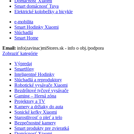
Domácnosť Xiaomi
Smart domácnosť Tuya
Elektrické kolobežky a bicykle
e-mobilita
Smart Hodinky Xiaomi
Slúchadlá
Smart Home
Email:
info(zavinac)miStores.sk - info o obj./podpora
Zobraziť kategórie
Výpredaj
Smartfóny
Inteligentné Hodinky
Slúchadlá a reproduktory
Robotické vysávače Xiaomi
Bezdrôtové tyčové vysávače
Gaming – Herná zóna
Projektory a TV
Kamery a držiaky do auta
Sonické kefky Xiaomi
Starostlivosť o pleť a telo
Bezpečnostné kamery
Smart produkty pre zvieratká
Domácnosť Xiaomi