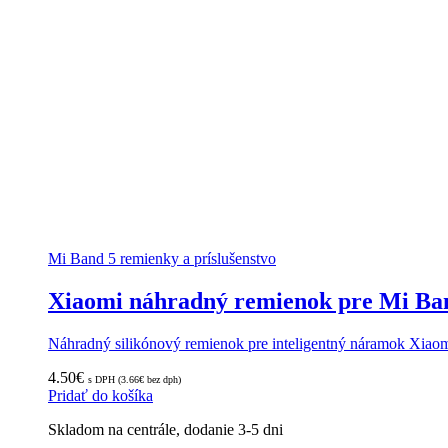
Mi Band 5 remienky a príslušenstvo
Xiaomi náhradný remienok pre Mi Ba
Náhradný silikónový remienok pre inteligentný náramok Xiao
4.50
€
s DPH (
3.66
€
bez dph)
Pridať do košíka
Skladom na centrále, dodanie 3-5 dni