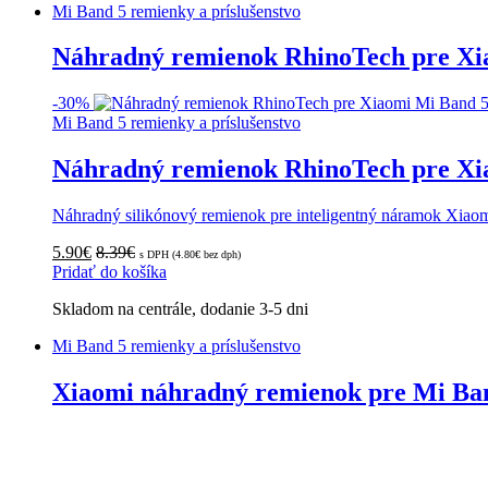
Mi Band 5 remienky a príslušenstvo
Náhradný remienok RhinoTech pre Xia
-
30%
Mi Band 5 remienky a príslušenstvo
Náhradný remienok RhinoTech pre Xia
Náhradný silikónový remienok pre inteligentný náramok Xiaom
5.90
€
8.39
€
s DPH (
4.80
€
bez dph)
Pridať do košíka
Skladom na centrále, dodanie 3-5 dni
Mi Band 5 remienky a príslušenstvo
Xiaomi náhradný remienok pre Mi Ba