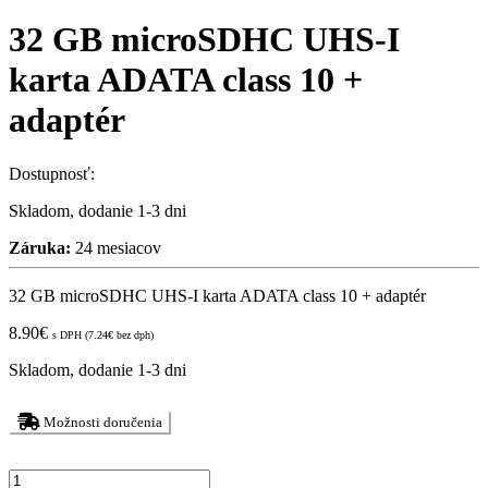
32 GB microSDHC UHS-I
karta ADATA class 10 +
adaptér
Dostupnosť:
Skladom, dodanie 1-3 dni
Záruka:
24 mesiacov
32 GB microSDHC UHS-I karta ADATA class 10 + adaptér
8.90
€
s DPH (
7.24
€
bez dph)
Skladom, dodanie 1-3 dni
Možnosti doručenia
32