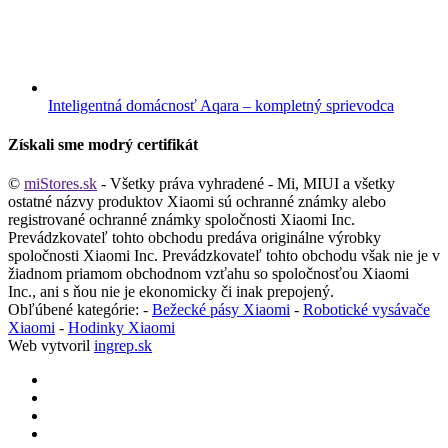
Inteligentná domácnosť Aqara – kompletný sprievodca
Získali sme modrý certifikát
©
miStores.sk
- Všetky práva vyhradené - Mi, MIUI a všetky
ostatné názvy produktov Xiaomi sú ochranné známky alebo
registrované ochranné známky spoločnosti Xiaomi Inc.
Prevádzkovateľ tohto obchodu predáva originálne výrobky
spoločnosti Xiaomi Inc. Prevádzkovateľ tohto obchodu však nie je v
žiadnom priamom obchodnom vzťahu so spoločnosťou Xiaomi
Inc., ani s ňou nie je ekonomicky či inak prepojený.
Obľúbené kategórie: -
Bežecké pásy Xiaomi
-
Robotické vysávače
Xiaomi
-
Hodinky Xiaomi
Web vytvoril
ingrep.sk