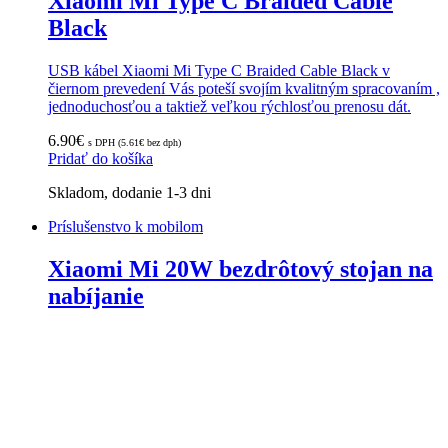
Xiaomi Mi Type C Braided Cable
Black
USB kábel Xiaomi Mi Type C Braided Cable Black v
čiernom prevedení Vás poteší svojím kvalitným spracovaním ,
jednoduchosťou a taktiež veľkou rýchlosťou prenosu dát.
6.90
€
s DPH (
5.61
€
bez dph)
Pridať do košíka
Skladom, dodanie 1-3 dni
Príslušenstvo k mobilom
Xiaomi Mi 20W bezdrôtový stojan na
nabíjanie