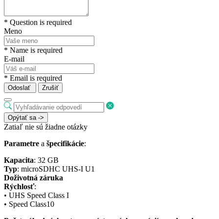
* Question is required
Meno
* Name is required
E-mail
* Email is required
Odoslať
Zrušiť
Opýtať sa ->
Zatiaľ nie sú žiadne otázky
Parametre
a
špecifikácie
:
Kapacita
: 32 GB
Typ
: microSDHC UHS-I U1
Doživotná záruka
Rýchlosť
:
• UHS Speed Class I
• Speed Class10