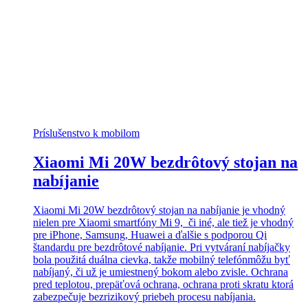
Príslušenstvo k mobilom
Xiaomi Mi 20W bezdrôtový stojan na
nabíjanie
Xiaomi Mi 20W bezdrôtový stojan na nabíjanie je vhodný
nielen pre Xiaomi smartfóny Mi 9, či iné, ale tiež je vhodný
pre iPhone, Samsung, Huawei a ďalšie s podporou Qi
štandardu pre bezdrôtové nabíjanie. Pri vytváraní nabíjačky
bola použitá duálna cievka, takže mobilný telefónmôžu byť
nabíjaný, či už je umiestnený bokom alebo zvisle. Ochrana
pred teplotou, prepäťová ochrana, ochrana proti skratu ktorá
zabezpečuje bezrizikový priebeh procesu nabíjania.