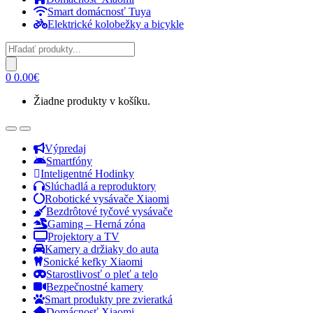
Smart domácnosť Tuya
Elektrické kolobežky a bicykle
Products
search
0
0.00
€
Žiadne produkty v košíku.
Open
Close
Výpredaj
Smartfóny
Inteligentné Hodinky
Slúchadlá a reproduktory
Robotické vysávače Xiaomi
Bezdrôtové tyčové vysávače
Gaming – Herná zóna
Projektory a TV
Kamery a držiaky do auta
Sonické kefky Xiaomi
Starostlivosť o pleť a telo
Bezpečnostné kamery
Smart produkty pre zvieratká
Domácnosť Xiaomi