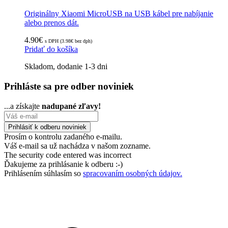
Originálny Xiaomi MicroUSB na USB kábel pre nabíjanie
alebo prenos dát.
4.90
€
s DPH (
3.98
€
bez dph)
Pridať do košíka
Skladom, dodanie 1-3 dni
Prihláste sa pre odber noviniek
...a získajte
nadupané zľavy!
Prosím o kontrolu zadaného e-mailu.
Váš e-mail sa už nachádza v našom zozname.
The security code entered was incorrect
Ďakujeme za prihlásanie k odberu :-)
Prihlásením súhlasím so
spracovaním osobných údajov.