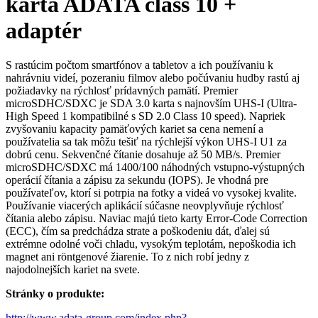
karta ADATA class 10 +
adaptér
S rastúcim počtom smartfónov a tabletov a ich používaniu k
nahrávniu videí, pozeraniu filmov alebo počúvaniu hudby rastú aj
požiadavky na rýchlosť prídavných pamätí. Premier
microSDHC/SDXC je SDA 3.0 karta s najnovším UHS-I (Ultra-
High Speed 1 kompatibilné s SD 2.0 Class 10 speed). Napriek
zvyšovaniu kapacity pamäťových kariet sa cena nemení a
používatelia sa tak môžu tešiť na rýchlejší výkon UHS-I U1 za
dobrú cenu. Sekvenčné čítanie dosahuje až 50 MB/s. Premier
microSDHC/SDXC má 1400/100 náhodných vstupno-výstupných
operácií čítania a zápisu za sekundu (IOPS). Je vhodná pre
používateľov, ktorí si potrpia na fotky a videá vo vysokej kvalite.
Používanie viacerých aplikácií súčasne neovplyvňuje rýchlosť
čítania alebo zápisu. Naviac majú tieto karty Error-Code Correction
(ECC), čím sa predchádza strate a poškodeniu dát, ďalej sú
extrémne odolné voči chladu, vysokým teplotám, nepoškodia ich
magnet ani röntgenové žiarenie. To z nich robí jedny z
najodolnejších kariet na svete.
Stránky o produkte:
http://www.adata-group.com/index.php?