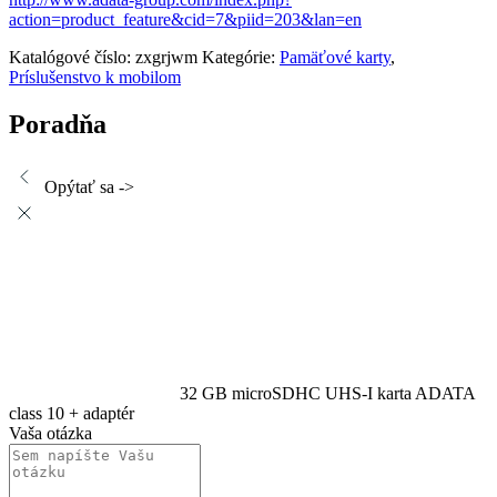
action=product_feature&cid=7&piid=203&lan=en
Katalógové číslo:
zxgrjwm
Kategórie:
Pamäťové karty
,
Príslušenstvo k mobilom
Poradňa
Opýtať sa ->
32 GB microSDHC UHS-I karta ADATA
class 10 + adaptér
Vaša otázka