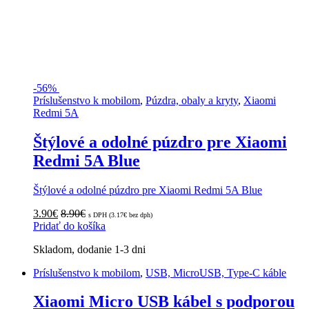
-
56%
Príslušenstvo k mobilom
,
Púzdra, obaly a kryty
,
Xiaomi
Redmi 5A
Štýlové a odolné púzdro pre Xiaomi
Redmi 5A Blue
Štýlové a odolné púzdro pre Xiaomi Redmi 5A Blue
3.90
€
8.90
€
s DPH (
3.17
€
bez dph)
Pridať do košíka
Skladom, dodanie 1-3 dni
Príslušenstvo k mobilom
,
USB, MicroUSB, Type-C káble
Xiaomi Micro USB kábel s podporou