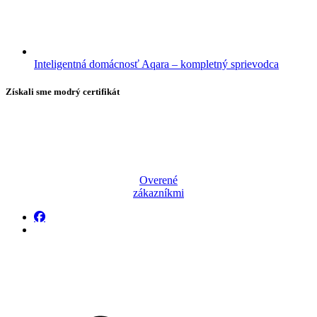
Inteligentná domácnosť Aqara – kompletný sprievodca
Získali sme modrý certifikát
Overené
zákazníkmi