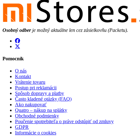
Osobný odber
je možný aktuálne len cez zásielkovňu (Packetu).
Pomocník
O nás
Kontakt
Vrátenie tovaru
Postup pri reklamácii
Spôsob dopravy a platby
Často kladené otázky (FAQ)
Ako nakupovať
Quatro – nákup na splátky
Obchodné podmienky
Poučenie spotrebiteľa o práve odstúpiť od zmluvy
GDPR
Informácie o cookies