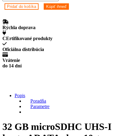
GB
Pridať do košíka
Kúpiť ihneď
microSDHC
UHS-
I
karta
Rýchla doprava
ADATA
class
CErtifikované produkty
10
+
Oficiálna distribúcia
adaptér
quantity
Vrátenie
do 14 dní
Popis
Poradňa
Parametre
32 GB microSDHC UHS-I