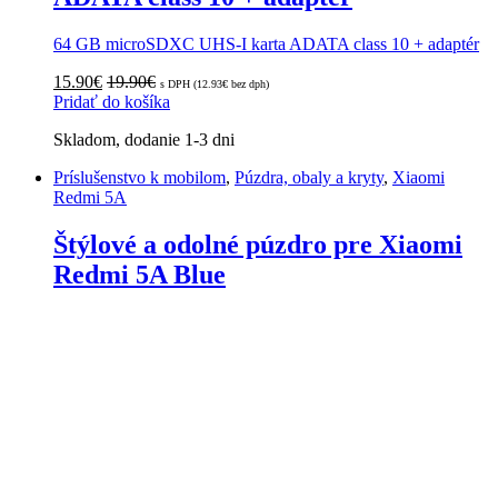
64 GB microSDXC UHS-I karta ADATA class 10 + adaptér
15.90
€
19.90
€
s DPH (
12.93
€
bez dph)
Pridať do košíka
Skladom, dodanie 1-3 dni
Príslušenstvo k mobilom
,
Púzdra, obaly a kryty
,
Xiaomi
Redmi 5A
Štýlové a odolné púzdro pre Xiaomi
Redmi 5A Blue