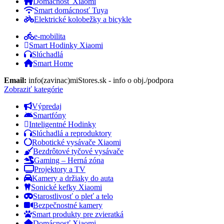
Domácnosť Xiaomi
Smart domácnosť Tuya
Elektrické kolobežky a bicykle
e-mobilita
Smart Hodinky Xiaomi
Slúchadlá
Smart Home
Email:
info(zavinac)miStores.sk - info o obj./podpora
Zobraziť kategórie
Výpredaj
Smartfóny
Inteligentné Hodinky
Slúchadlá a reproduktory
Robotické vysávače Xiaomi
Bezdrôtové tyčové vysávače
Gaming – Herná zóna
Projektory a TV
Kamery a držiaky do auta
Sonické kefky Xiaomi
Starostlivosť o pleť a telo
Bezpečnostné kamery
Smart produkty pre zvieratká
Domácnosť Xiaomi