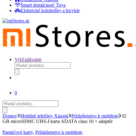
Smart domácnosť Tuya
Elektrické kolobežky a bicykle
Vyhľadávanie
Products
search
0
Products
search
Domov
Mobilné telefóny Xiaomi
Príslušenstvo k mobilom
32
GB microSDHC UHS-I karta ADATA class 10 + adaptér
Pamäťové karty
,
Príslušenstvo k mobilom