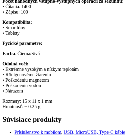
Počet náhodných vstupno-výstupných operácií za sekundu:
• Čítania: 1400
• Zápisu: 100
Kompatibilita:
• Smartfóny
• Tablety
Fyzické parametre:
Farba
: Čierna/Sivá
Odolná voči:
• Extrémne vysokým a nízkym teplotám
• Röntgenovému žiareniu
• Poškodeniu magnetom
• Poškodeniu vodou
• Nárazom
Rozmery: 15 x 11 x 1 mm
Hmotnosť: ~ 0.25 g
Súvisiace produkty
Príslušenstvo k mobilom
,
USB, MicroUSB, Type-C káble