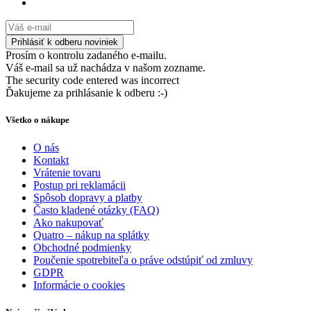
Prosím o kontrolu zadaného e-mailu.
Váš e-mail sa už nachádza v našom zozname.
The security code entered was incorrect
Ďakujeme za prihlásanie k odberu :-)
Všetko o nákupe
O nás
Kontakt
Vrátenie tovaru
Postup pri reklamácii
Spôsob dopravy a platby
Často kladené otázky (FAQ)
Ako nakupovať
Quatro – nákup na splátky
Obchodné podmienky
Poučenie spotrebiteľa o práve odstúpiť od zmluvy
GDPR
Informácie o cookies