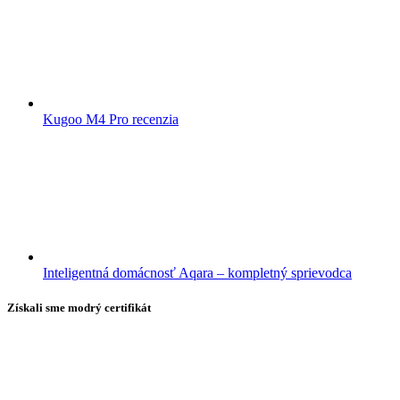
Kugoo M4 Pro recenzia
Inteligentná domácnosť Aqara – kompletný sprievodca
Získali sme modrý certifikát