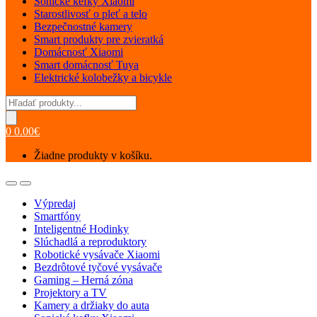
Sonické kefky Xiaomi
Starostlivosť o pleť a telo
Bezpečnostné kamery
Smart produkty pre zvieratká
Domácnosť Xiaomi
Smart domácnosť Tuya
Elektrické kolobežky a bicykle
Products
search
0
0.00
€
Žiadne produkty v košíku.
Open
Close
Výpredaj
Smartfóny
Inteligentné Hodinky
Slúchadlá a reproduktory
Robotické vysávače Xiaomi
Bezdrôtové tyčové vysávače
Gaming – Herná zóna
Projektory a TV
Kamery a držiaky do auta