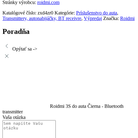
Stránky výrobcu:
roidmi.com
Katalógové číslo:
zxd4zr0
Kategórie:
Príslušenstvo do auta
,
Transmittery, autonabijáčky, BT receivre
,
Výpredaj
Značka:
Roidmi
Poradňa
Opýtať sa ->
Roidmi 3S do auta Čierna - Bluetooth
transmitter
Vaša otázka