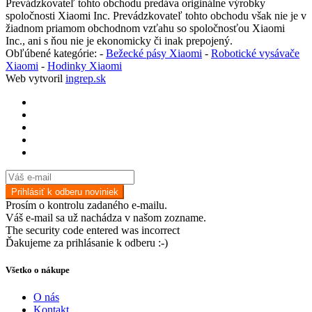
Prevádzkovateľ tohto obchodu predáva originálne výrobky
spoločnosti Xiaomi Inc. Prevádzkovateľ tohto obchodu však nie je v
žiadnom priamom obchodnom vzťahu so spoločnosťou Xiaomi
Inc., ani s ňou nie je ekonomicky či inak prepojený.
Obľúbené kategórie: -
Bežecké pásy Xiaomi
-
Robotické vysávače
Xiaomi
-
Hodinky Xiaomi
Web vytvoril
ingrep.sk
Prosím o kontrolu zadaného e-mailu.
Váš e-mail sa už nachádza v našom zozname.
The security code entered was incorrect
Ďakujeme za prihlásanie k odberu :-)
Všetko o nákupe
O nás
Kontakt