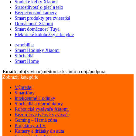
Sonické kefky Xiaomi
Starostlivosť o pleť a telo
Bezpečnostné kamery
Smart produkty pre zvieratká
Domácnosť Xiaomi
Smart domácnosť Tuya
Elektrické kolobežky a bicykle
e-mobilita
Smart Hodinky Xiaomi
Slúchadlá
Smart Home
Email:
info(zavinac)miStores.sk - info o obj./podpora
Zobraziť kategórie
Výpredaj
Smartfóny
Inteligentné Hodinky
Slúchadlá a reproduktory
Robotické vysávače Xiaomi
Bezdrôtové tyčové vysávače
Gaming – Herná zóna
Projektory a TV
Kamery a držiaky do auta