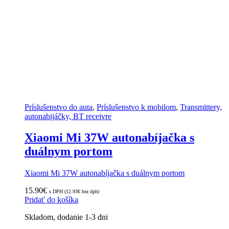
Príslušenstvo do auta
,
Príslušenstvo k mobilom
,
Transmittery,
autonabijáčky, BT receivre
Xiaomi Mi 37W autonabíjačka s
duálnym portom
Xiaomi Mi 37W autonabíjačka s duálnym portom
15.90
€
s DPH (
12.93
€
bez dph)
Pridať do košíka
Skladom, dodanie 1-3 dni