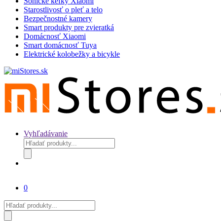
Sonické kefky Xiaomi
Starostlivosť o pleť a telo
Bezpečnostné kamery
Smart produkty pre zvieratká
Domácnosť Xiaomi
Smart domácnosť Tuya
Elektrické kolobežky a bicykle
Vyhľadávanie
Products
search
0
Products
search