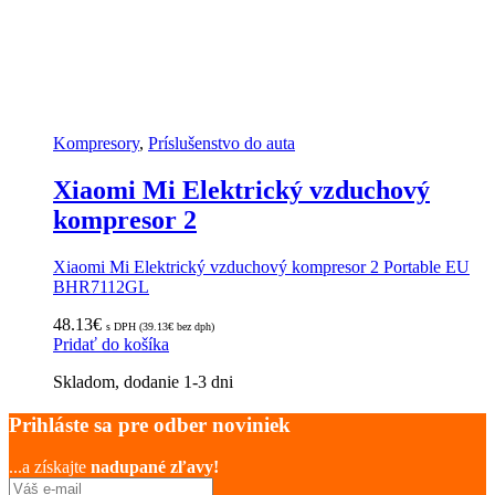
Kompresory
,
Príslušenstvo do auta
Xiaomi Mi Elektrický vzduchový
kompresor 2
Xiaomi Mi Elektrický vzduchový kompresor 2 Portable EU
BHR7112GL
48.13
€
s DPH (
39.13
€
bez dph)
Pridať do košíka
Skladom, dodanie 1-3 dni
Prihláste sa pre odber noviniek
...a získajte
nadupané zľavy!