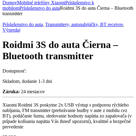
Domov
Mobilné telefóny Xiaomi
Príslušenstvo k
mobilom
Príslušenstvo do auta
Roidmi 3S do auta Čierna – Bluetooth
transmitter
Príslušenstvo do auta
,
Transmittery, autonabijáčky, BT receivre
,
Výpredaj
Roidmi 3S do auta Čierna –
Bluetooth transmitter
Dostupnosť:
Skladom, dodanie 1-3 dni
Záruka:
24 mesiacov
Xiaomi Roidmi 3S poskytne 2x USB výstup s podporou rýchleho
nabíjania, FM transmitter (prehrávanie hudby v aute z mobilu cez
BT), potláčanie šumu, sledovanie hodnoty napätia zo zapalovača (v
prípade kolísania napätia Vás ihneď upozorní), kvalitné a bezpečné
prevedenie