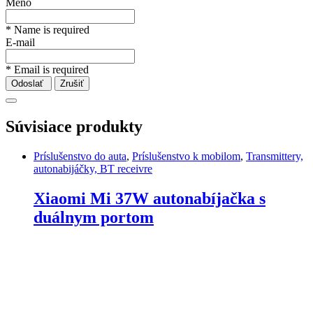
Meno
* Name is required
E-mail
* Email is required
Odoslať
Zrušiť
Súvisiace produkty
Príslušenstvo do auta
,
Príslušenstvo k mobilom
,
Transmittery,
autonabijáčky, BT receivre
Xiaomi Mi 37W autonabíjačka s
duálnym portom