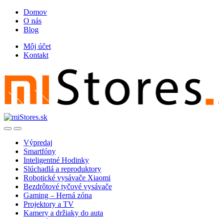
Skip
Skip
Domov
to
to
O nás
navigation
content
Blog
Môj účet
Kontakt
Open
Close
Výpredaj
Smartfóny
Inteligentné Hodinky
Slúchadlá a reproduktory
Robotické vysávače Xiaomi
Bezdrôtové tyčové vysávače
Gaming – Herná zóna
Projektory a TV
Kamery a držiaky do auta