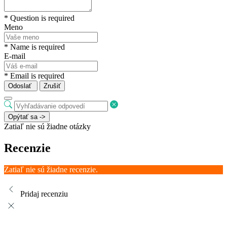
* Question is required
Meno
* Name is required
E-mail
* Email is required
Odoslať
Zrušiť
Opýtať sa ->
Zatiaľ nie sú žiadne otázky
Recenzie
Zatiaľ nie sú žiadne recenzie.
Pridaj recenziu