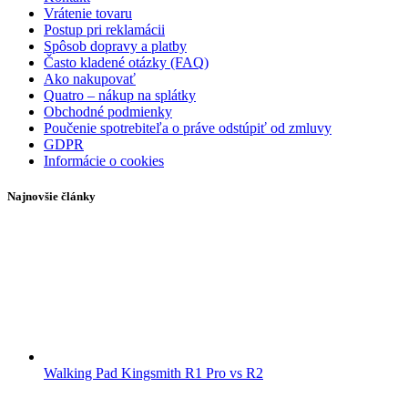
Vrátenie tovaru
Postup pri reklamácii
Spôsob dopravy a platby
Často kladené otázky (FAQ)
Ako nakupovať
Quatro – nákup na splátky
Obchodné podmienky
Poučenie spotrebiteľa o práve odstúpiť od zmluvy
GDPR
Informácie o cookies
Najnovšie články
Walking Pad Kingsmith R1 Pro vs R2