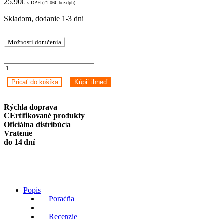
25.90
€
s DPH (
21.06
€
bez dph)
Skladom, dodanie 1-3 dni
Možnosti doručenia
Roidmi
3S
Pridať do košíka
Kúpiť ihneď
do
auta
Čierna
Rýchla doprava
-
CErtifikované produkty
Bluetooth
Oficiálna distribúcia
transmitter
Vrátenie
quantity
do 14 dní
Popis
Poradňa
Recenzie