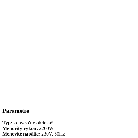
Parametre
Typ:
konvekčný ohrievač
Menovitý výkon:
2200W
Menovité napätie:
230V, 50Hz