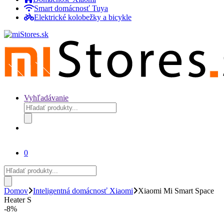
Smart domácnosť Tuya
Elektrické kolobežky a bicykle
Vyhľadávanie
Products
search
0
Products
search
Domov
Inteligentná domácnosť Xiaomi
Xiaomi Mi Smart Space
Heater S
-
8%