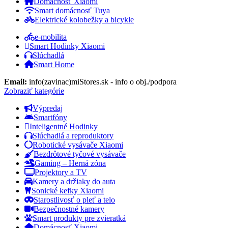
Domácnosť Xiaomi
Smart domácnosť Tuya
Elektrické kolobežky a bicykle
e-mobilita
Smart Hodinky Xiaomi
Slúchadlá
Smart Home
Email:
info(zavinac)miStores.sk - info o obj./podpora
Zobraziť kategórie
Výpredaj
Smartfóny
Inteligentné Hodinky
Slúchadlá a reproduktory
Robotické vysávače Xiaomi
Bezdrôtové tyčové vysávače
Gaming – Herná zóna
Projektory a TV
Kamery a držiaky do auta
Sonické kefky Xiaomi
Starostlivosť o pleť a telo
Bezpečnostné kamery
Smart produkty pre zvieratká
Domácnosť Xiaomi