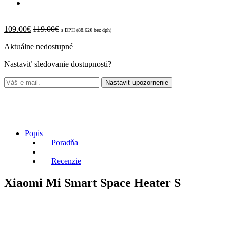
109.00
€
119.00
€
s DPH (
88.62
€
bez dph)
Aktuálne nedostupné
Nastaviť sledovanie dostupnosti?
Nastaviť upozornenie
Popis
Poradňa
Recenzie
Xiaomi Mi Smart Space Heater S