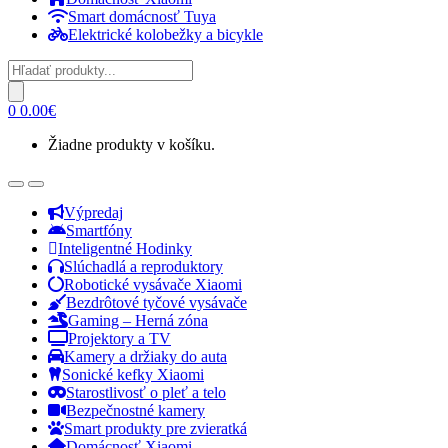
Smart domácnosť Tuya
Elektrické kolobežky a bicykle
Products
search
0
0.00
€
Žiadne produkty v košíku.
Open
Close
Výpredaj
Smartfóny
Inteligentné Hodinky
Slúchadlá a reproduktory
Robotické vysávače Xiaomi
Bezdrôtové tyčové vysávače
Gaming – Herná zóna
Projektory a TV
Kamery a držiaky do auta
Sonické kefky Xiaomi
Starostlivosť o pleť a telo
Bezpečnostné kamery
Smart produkty pre zvieratká
Domácnosť Xiaomi