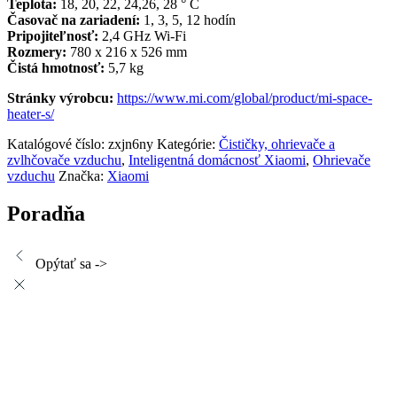
Teplota:
18, 20, 22, 24,26, 28 ° C
Časovač na zariadení:
1, 3, 5, 12 hodín
Pripojiteľnosť:
2,4 GHz Wi-Fi
Rozmery:
780 x 216 x 526 mm
Čistá hmotnosť:
5,7 kg
Stránky výrobcu:
https://www.mi.com/global/product/mi-space-
heater-s/
Katalógové číslo:
zxjn6ny
Kategórie:
Čističky, ohrievače a
zvlhčovače vzduchu
,
Inteligentná domácnosť Xiaomi
,
Ohrievače
vzduchu
Značka:
Xiaomi
Poradňa
Opýtať sa ->