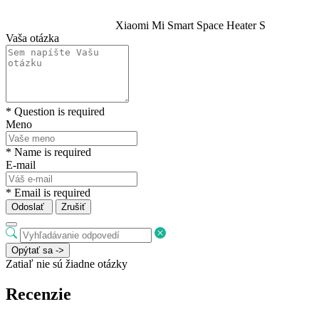
Xiaomi Mi Smart Space Heater S
Vaša otázka
* Question is required
Meno
* Name is required
E-mail
* Email is required
Odoslať
Zrušiť
Opýtať sa ->
Zatiaľ nie sú žiadne otázky
Recenzie