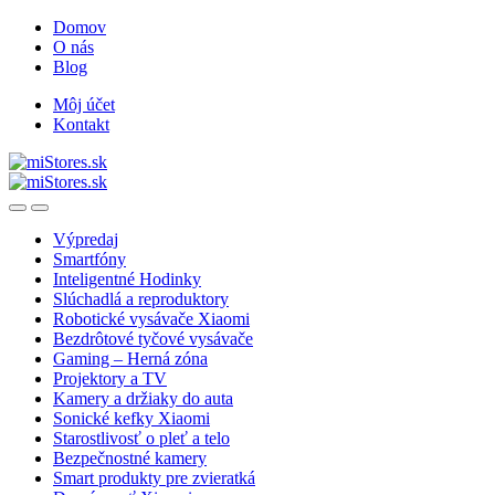
Skip
Skip
Domov
to
to
O nás
navigation
content
Blog
Môj účet
Kontakt
Open
Close
Výpredaj
Smartfóny
Inteligentné Hodinky
Slúchadlá a reproduktory
Robotické vysávače Xiaomi
Bezdrôtové tyčové vysávače
Gaming – Herná zóna
Projektory a TV
Kamery a držiaky do auta
Sonické kefky Xiaomi
Starostlivosť o pleť a telo
Bezpečnostné kamery
Smart produkty pre zvieratká