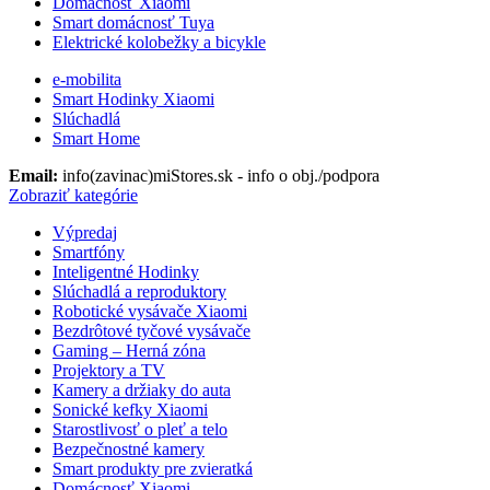
Domácnosť Xiaomi
Smart domácnosť Tuya
Elektrické kolobežky a bicykle
e-mobilita
Smart Hodinky Xiaomi
Slúchadlá
Smart Home
Email:
info(zavinac)miStores.sk - info o obj./podpora
Zobraziť kategórie
Výpredaj
Smartfóny
Inteligentné Hodinky
Slúchadlá a reproduktory
Robotické vysávače Xiaomi
Bezdrôtové tyčové vysávače
Gaming – Herná zóna
Projektory a TV
Kamery a držiaky do auta
Sonické kefky Xiaomi
Starostlivosť o pleť a telo
Bezpečnostné kamery
Smart produkty pre zvieratká
Domácnosť Xiaomi