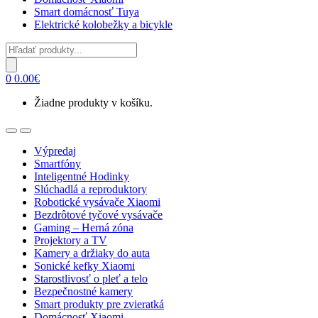
Smart domácnosť Tuya
Elektrické kolobežky a bicykle
Products
search
0
0.00
€
Žiadne produkty v košíku.
Open
Close
Výpredaj
Smartfóny
Inteligentné Hodinky
Slúchadlá a reproduktory
Robotické vysávače Xiaomi
Bezdrôtové tyčové vysávače
Gaming – Herná zóna
Projektory a TV
Kamery a držiaky do auta
Sonické kefky Xiaomi
Starostlivosť o pleť a telo
Bezpečnostné kamery
Smart produkty pre zvieratká
Domácnosť Xiaomi