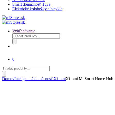
Smart domácnosť Tuya
Elektrické kolobežky a bicykle
Vyhľadávanie
Products
search
0
Products
search
Domov
Inteligentná domácnosť Xiaomi
Xiaomi Mi Smart Home Hub