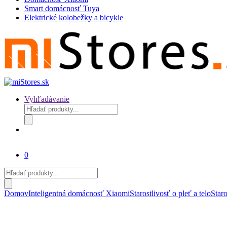
Smart domácnosť Tuya
Elektrické kolobežky a bicykle
Vyhľadávanie
Products
search
0
Products
search
Domov
Inteligentná domácnosť Xiaomi
Starostlivosť o pleť a telo
Staro