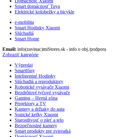
Domácnosť Xiaomi
Smart domácnosť Tuya
Elektrické kolobežky a bicykle
e-mobilita
Smart Hodinky Xiaomi
Slúchadlá
Smart Home
Email:
info(zavinac)miStores.sk - info o obj./podpora
Zobraziť kategórie
Výpredaj
Smartfóny
Inteligentné Hodinky
Slúchadlá a reproduktory
Robotické vysávače Xiaomi
Bezdrôtové tyčové vysávače
Gaming – Herná zóna
Projektory a TV
Kamery a držiaky do auta
Sonické kefky Xiaomi
Starostlivosť o pleť a telo
Bezpečnostné kamery
Smart produkty pre zvieratká
Domácnosť Xiaomi