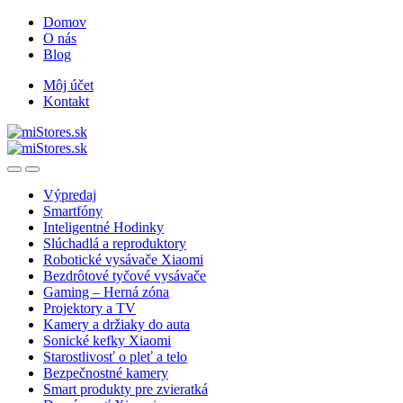
Skip
Skip
Domov
to
to
O nás
navigation
content
Blog
Môj účet
Kontakt
Open
Close
Výpredaj
Smartfóny
Inteligentné Hodinky
Slúchadlá a reproduktory
Robotické vysávače Xiaomi
Bezdrôtové tyčové vysávače
Gaming – Herná zóna
Projektory a TV
Kamery a držiaky do auta
Sonické kefky Xiaomi
Starostlivosť o pleť a telo
Bezpečnostné kamery
Smart produkty pre zvieratká