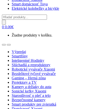
Smart domácnosť Tuya
Elektrické kolobežky a bicykle
Products
search
0
0.00
€
Žiadne produkty v košíku.
Open
Close
Výpredaj
Smartfóny
Inteligentné Hodinky
Slúchadlá a reproduktory
Robotické vysávače Xiaomi
Bezdrôtové tyčové vysávače
Gaming – Herná zóna
Projektory a TV
Kamery a držiaky do auta
Sonické kefky Xiaomi
Starostlivosť o pleť a telo
Bezpečnostné kamery
Smart produkty pre zvieratká
Domácnosť Xiaomi