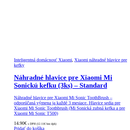
Inteligentná domácnosť Xiaomi
,
Xiaomi náhradné hlavice pre
kefky
Náhradné hlavice pre Xiaomi Mi
Sonickú kefku (3ks) – Standard
Náhradné hlavice pre Xiaomi Mi Sonic ToothBrush –
odporúčaná výmena ja každé 3 mesiace. Hlavice sedia pre
Xiaomi Mi Sonic Toothbrush (Mi Sonická zubná kefka a pre
Xiaomi Mi Sonic T500)
14.90
€
s DPH (
12.11
€
bez dph)
Pridať do košíka