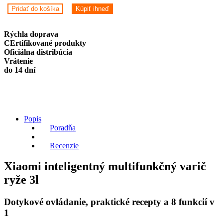
inteligentný
Pridať do košíka
Kúpiť ihneď
multifunkčný
varič
ryže
Rýchla doprava
3l
CErtifikované produkty
quantity
Oficiálna distribúcia
Vrátenie
do 14 dní
Popis
Poradňa
Recenzie
Xiaomi inteligentný multifunkčný varič
ryže 3l
Dotykové ovládanie, praktické recepty a 8 funkcií v
1