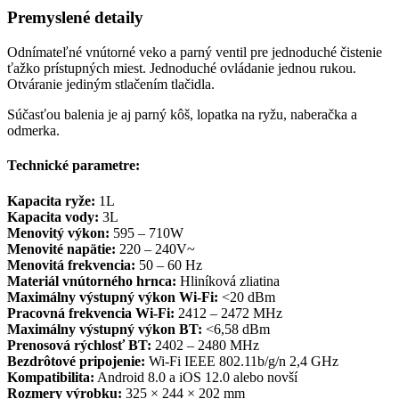
Premyslené detaily
Odnímateľné vnútorné veko a parný ventil pre jednoduché čistenie
ťažko prístupných miest. Jednoduché ovládanie jednou rukou.
Otváranie jediným stlačením tlačidla.
Súčasťou balenia je aj parný kôš, lopatka na ryžu, naberačka a
odmerka.
Technické parametre:
Kapacita ryže:
1L
Kapacita vody:
3L
Menovitý výkon:
595 – 710W
Menovité napätie:
220 – 240V~
Menovitá frekvencia:
50 – 60 Hz
Materiál vnútorného hrnca:
Hliníková zliatina
Maximálny výstupný výkon Wi-Fi:
<20 dBm
Pracovná frekvencia Wi-Fi:
2412 – 2472 MHz
Maximálny výstupný výkon BT:
<6,58 dBm
Prenosová rýchlosť BT:
2402 – 2480 MHz
Bezdrôtové pripojenie:
Wi-Fi IEEE 802.11b/g/n 2,4 GHz
Kompatibilita:
Android 8.0 a iOS 12.0 alebo novší
Rozmery výrobku:
325 × 244 × 202 mm