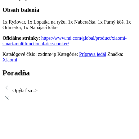
Obsah balenia
1x Ryžovar, 1x Lopatka na ryžu, 1x Naberačka, 1x Parný kôš, 1x
Odmerka, 1x Napájací kábel
Oficiálne stránky:
https://www.mi.com/global/product/xiaomi-
smart-multifunctional-rice-cooker/
Katalógové číslo:
zxdnm4p
Kategórie:
Príprava jedál
Značka:
Xiaomi
Poradňa
Opýtať sa ->