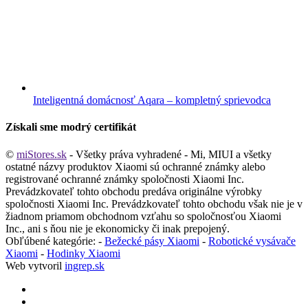
Inteligentná domácnosť Aqara – kompletný sprievodca
Získali sme modrý certifikát
©
miStores.sk
- Všetky práva vyhradené - Mi, MIUI a všetky
ostatné názvy produktov Xiaomi sú ochranné známky alebo
registrované ochranné známky spoločnosti Xiaomi Inc.
Prevádzkovateľ tohto obchodu predáva originálne výrobky
spoločnosti Xiaomi Inc. Prevádzkovateľ tohto obchodu však nie je v
žiadnom priamom obchodnom vzťahu so spoločnosťou Xiaomi
Inc., ani s ňou nie je ekonomicky či inak prepojený.
Obľúbené kategórie: -
Bežecké pásy Xiaomi
-
Robotické vysávače
Xiaomi
-
Hodinky Xiaomi
Web vytvoril
ingrep.sk