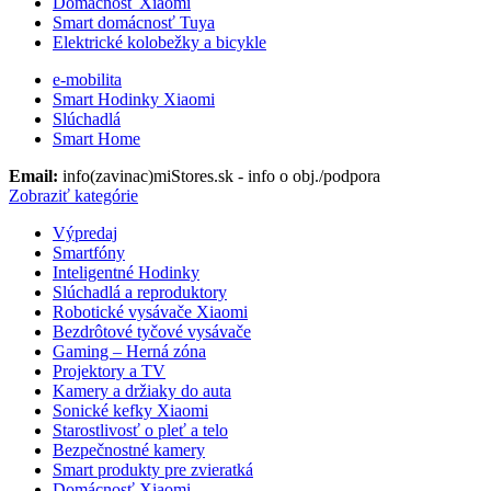
Domácnosť Xiaomi
Smart domácnosť Tuya
Elektrické kolobežky a bicykle
e-mobilita
Smart Hodinky Xiaomi
Slúchadlá
Smart Home
Email:
info(zavinac)miStores.sk - info o obj./podpora
Zobraziť kategórie
Výpredaj
Smartfóny
Inteligentné Hodinky
Slúchadlá a reproduktory
Robotické vysávače Xiaomi
Bezdrôtové tyčové vysávače
Gaming – Herná zóna
Projektory a TV
Kamery a držiaky do auta
Sonické kefky Xiaomi
Starostlivosť o pleť a telo
Bezpečnostné kamery
Smart produkty pre zvieratká
Domácnosť Xiaomi