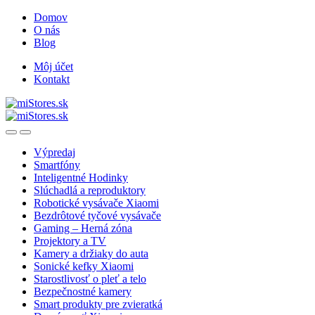
Skip
Skip
Domov
to
to
O nás
navigation
content
Blog
Môj účet
Kontakt
Open
Close
Výpredaj
Smartfóny
Inteligentné Hodinky
Slúchadlá a reproduktory
Robotické vysávače Xiaomi
Bezdrôtové tyčové vysávače
Gaming – Herná zóna
Projektory a TV
Kamery a držiaky do auta
Sonické kefky Xiaomi
Starostlivosť o pleť a telo
Bezpečnostné kamery
Smart produkty pre zvieratká