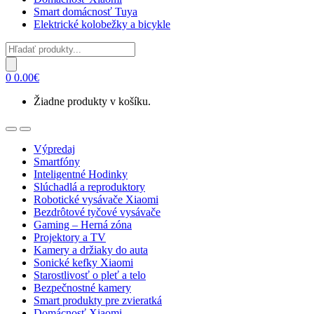
Smart domácnosť Tuya
Elektrické kolobežky a bicykle
Products
search
0
0.00
€
Žiadne produkty v košíku.
Open
Close
Výpredaj
Smartfóny
Inteligentné Hodinky
Slúchadlá a reproduktory
Robotické vysávače Xiaomi
Bezdrôtové tyčové vysávače
Gaming – Herná zóna
Projektory a TV
Kamery a držiaky do auta
Sonické kefky Xiaomi
Starostlivosť o pleť a telo
Bezpečnostné kamery
Smart produkty pre zvieratká
Domácnosť Xiaomi