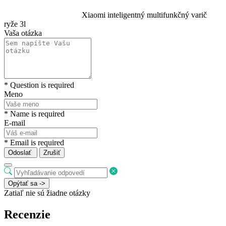
Xiaomi inteligentný multifunkčný varič
ryže 3l
Vaša otázka
* Question is required
Meno
* Name is required
E-mail
* Email is required
Odoslať
Zrušiť
Opýtať sa ->
Zatiaľ nie sú žiadne otázky
Recenzie