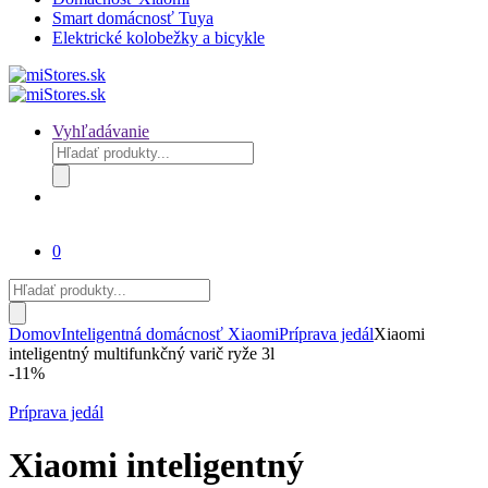
Smart domácnosť Tuya
Elektrické kolobežky a bicykle
Vyhľadávanie
Products
search
0
Products
search
Domov
Inteligentná domácnosť Xiaomi
Príprava jedál
Xiaomi
inteligentný multifunkčný varič ryže 3l
-
11%
Príprava jedál
Xiaomi inteligentný