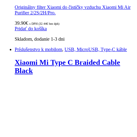
Originálny filter Xiaomi do čističky vzduchu Xiaomi Mi Air
Purifier 2/2S/2H/Pro.
39.90
€
s DPH (
32.44
€
bez dph)
Pridať do košíka
Skladom, dodanie 1-3 dni
Príslušenstvo k mobilom
,
USB, MicroUSB, Type-C káble
Xiaomi Mi Type C Braided Cable
Black