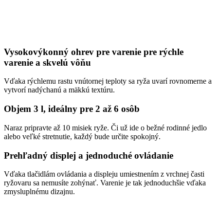
Vysokovýkonný ohrev pre varenie pre rýchle
varenie a skvelú vôňu
Vďaka rýchlemu rastu vnútornej teploty sa ryža uvarí rovnomerne a
vytvorí nadýchanú a mäkkú textúru.
Objem 3 l, ideálny pre 2 až 6 osôb
Naraz pripravte až 10 misiek ryže. Či už ide o bežné rodinné jedlo
alebo veľké stretnutie, každý bude určite spokojný.
Prehľadný displej a jednoduché ovládanie
Vďaka tlačidlám ovládania a displeju umiestnením z vrchnej časti
ryžovaru sa nemusíte zohýnať. Varenie je tak jednoduchšie vďaka
zmysluplnému dizajnu.