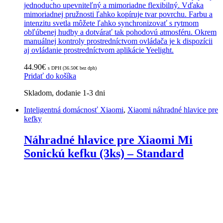
jednoducho upevniteľný a mimoriadne flexibilný. Vďaka
mimoriadnej pružnosti ľahko kopíruje tvar povrchu. Farbu a
intenzitu svetla môžete ľahko synchronizovať s rytmom
obľúbenej hudby a dotvárať tak pohodovú atmosféru. Okrem
manuálnej kontroly prostredníctvom ovládača je k dispozícii
aj ovládanie prostredníctvom aplikácie Yeelight.
44.90
€
s DPH (
36.50
€
bez dph)
Pridať do košíka
Skladom, dodanie 1-3 dni
Inteligentná domácnosť Xiaomi
,
Xiaomi náhradné hlavice pre
kefky
Náhradné hlavice pre Xiaomi Mi
Sonickú kefku (3ks) – Standard