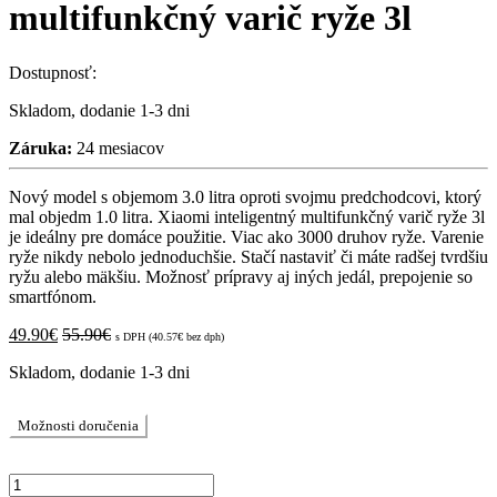
multifunkčný varič ryže 3l
Dostupnosť:
Skladom, dodanie 1-3 dni
Záruka:
24 mesiacov
Nový model s objemom 3.0 litra oproti svojmu predchodcovi, ktorý
mal objedm 1.0 litra. Xiaomi inteligentný multifunkčný varič ryže 3l
je ideálny pre domáce použitie. Viac ako 3000 druhov ryže. Varenie
ryže nikdy nebolo jednoduchšie. Stačí nastaviť či máte radšej tvrdšiu
ryžu alebo mäkšiu. Možnosť prípravy aj iných jedál, prepojenie so
smartfónom.
49.90
€
55.90
€
s DPH (
40.57
€
bez dph)
Skladom, dodanie 1-3 dni
Možnosti doručenia
Xiaomi