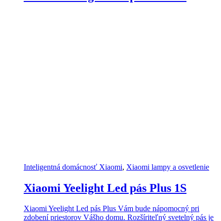
Inteligentná domácnosť Xiaomi
,
Xiaomi lampy a osvetlenie
Xiaomi Yeelight Led pás Plus 1S
Xiaomi Yeelight Led pás Plus Vám bude nápomocný pri
zdobení priestorov Vášho domu. Rozšíriteľný svetelný pás je