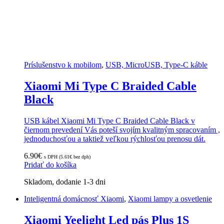
Príslušenstvo k mobilom
,
USB, MicroUSB, Type-C káble
Xiaomi Mi Type C Braided Cable
Black
USB kábel Xiaomi Mi Type C Braided Cable Black v
čiernom prevedení Vás poteší svojím kvalitným spracovaním ,
jednoduchosťou a taktiež veľkou rýchlosťou prenosu dát.
6.90
€
s DPH (
5.61
€
bez dph)
Pridať do košíka
Skladom, dodanie 1-3 dni
Inteligentná domácnosť Xiaomi
,
Xiaomi lampy a osvetlenie
Xiaomi Yeelight Led pás Plus 1S