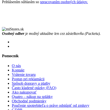
Prihlásením súhlasím so
spracovaním osobných údajov.
Osobný odber
je možný aktuálne len cez zásielkovňu (Packetu).
Pomocník
O nás
Kontakt
Vrátenie tovaru
Postup pri reklamácii
Spôsob dopravy a platby
Často kladené otázky (FAQ)
Ako nakupovať
Quatro – nákup na splátky
Obchodné podmienky
Poučenie spotrebiteľa o práve odstúpiť od zmluvy
GDPR