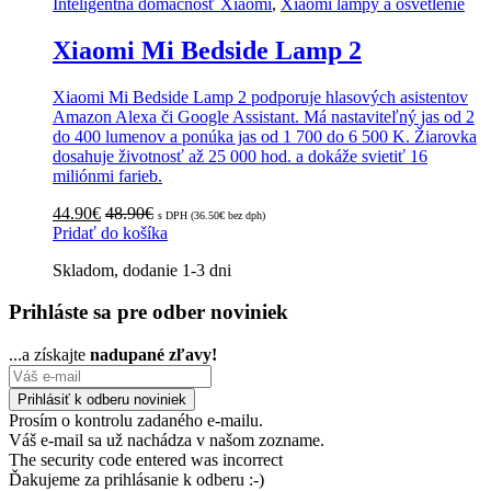
Inteligentná domácnosť Xiaomi
,
Xiaomi lampy a osvetlenie
Xiaomi Mi Bedside Lamp 2
Xiaomi Mi Bedside Lamp 2 podporuje hlasových asistentov
Amazon Alexa či Google Assistant. Má nastaviteľný jas od 2
do 400 lumenov a ponúka jas od 1 700 do 6 500 K. Žiarovka
dosahuje životnosť až 25 000 hod. a dokáže svietiť 16
miliónmi farieb.
44.90
€
48.90
€
s DPH (
36.50
€
bez dph)
Pridať do košíka
Skladom, dodanie 1-3 dni
Prihláste sa pre odber noviniek
...a získajte
nadupané zľavy!
Prosím o kontrolu zadaného e-mailu.
Váš e-mail sa už nachádza v našom zozname.
The security code entered was incorrect
Ďakujeme za prihlásanie k odberu :-)