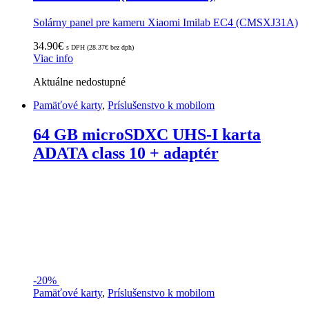
Solárny panel pre kameru Xiaomi Imilab EC4 (CMSXJ31A)
34.90
€
s DPH (
28.37
€
bez dph)
Viac info
Aktuálne nedostupné
Pamäťové karty
,
Príslušenstvo k mobilom
64 GB microSDXC UHS-I karta
ADATA class 10 + adaptér
-
20%
Pamäťové karty
,
Príslušenstvo k mobilom