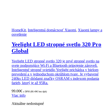
HomeKit
,
Inteligentná domácnosť Xiaomi
,
Xiaomi lampy a
osvetlenie
Yeelight LED stropné svetlo 320 Pro
Global
Yeelight LED stropné svetlo 320 je prvé stropné svetlo na
svete podporujúce Wi-Fi a Bluetooth pripojenie zároveň.
Inteligentné stropné svietidlo Yeelight prichádza v bielom
prevedení a v jednoduchom okrúhlom tvare. Je vybavené
240ks LED diódami značky OSRAM s indexom podania
farieb, ktorý je až 95Ra.
99.00
€
s DPH (
80.49
€
bez dph)
Viac info
Aktuálne nedostupné