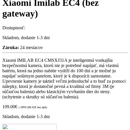
Xiaomi Imilab EC4 (bez
gateway)
Dostupnosť:
Skladom, dodanie 1-3 dni
Záruka:
24 mesiacov
Xiaomi IMILAB EC4 CMSXJ31A je inteligentná vonkajšia
bezpečnostná kamera, ktorú nie je potrebné napájať, má vlastnú
batériu, ktorá na jedno nabitie vydrží do 100 dní a je možné ju
napájať solárnym panelom, ktorý je k dispozícii samostatne.
Upevnenie kamery je taktiež veľmi jednoduché a to buď za pomoci
nálepky, ktorá je dostatočné pevná a kvalitná od firmy 3M (je
súčasťou balenia) alebo klasickým vyvŕtaním dier do steny.
(uchytenie a skrutky sú súčasťou balenia).
109.00
€
s DPH (
88.62
€
bez dph)
Skladom, dodanie 1-3 dni