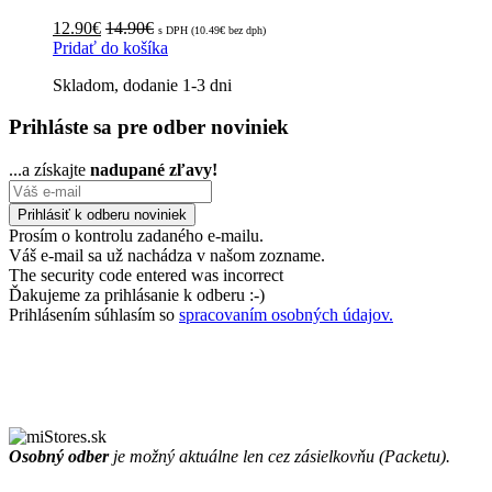
12.90
€
14.90
€
s DPH (
10.49
€
bez dph)
Pridať do košíka
Skladom, dodanie 1-3 dni
Prihláste sa pre odber noviniek
...a získajte
nadupané zľavy!
Prosím o kontrolu zadaného e-mailu.
Váš e-mail sa už nachádza v našom zozname.
The security code entered was incorrect
Ďakujeme za prihlásanie k odberu :-)
Prihlásením súhlasím so
spracovaním osobných údajov.
Osobný odber
je možný aktuálne len cez zásielkovňu (Packetu).