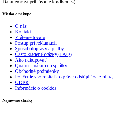
Ďakujeme za prihlásanie k odberu :-)
Všetko o nákupe
O nás
Kontakt
Vrátenie tovaru
Postup pri reklamácii
Spôsob dopravy a platby
Často kladené otázky (FAQ)
Ako nakupovať
Quatro – nákup na splátky
Obchodné podmienky
Poučenie spotrebiteľa o práve odstúpiť od zmluvy
GDPR
Informácie o cookies
Najnovšie články