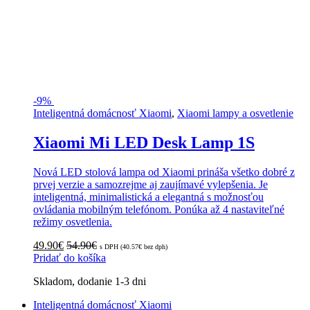
-
9%
Inteligentná domácnosť Xiaomi
,
Xiaomi lampy a osvetlenie
Xiaomi Mi LED Desk Lamp 1S
Nová LED stolová lampa od Xiaomi prináša všetko dobré z
prvej verzie a samozrejme aj zaujímavé vylepšenia. Je
inteligentná, minimalistická a elegantná s možnosťou
ovládania mobilným telefónom. Ponúka až 4 nastaviteľné
režimy osvetlenia.
49.90
€
54.90
€
s DPH (
40.57
€
bez dph)
Pridať do košíka
Skladom, dodanie 1-3 dni
Inteligentná domácnosť Xiaomi