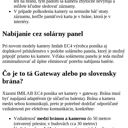
len na bránu, tým pádom sa kamera zbytočne nevybíja a
môžete kľudne sledovať záznamy.
V prípade poškodenia kamery sa nemusíte báť straty
záznamu, keďže pamäťová karta je v bráne, ktorá je v
interiéry.
Nabíjanie cez solárny panel
Pri novom modely kamery Imilab EC4 výrobca ponúka aj
doplnkové príslušenstvo v podobe solárneho panela, ktorý je možný
pripojiť priamo ku kamere. Vďaka solárnemu panelu je teda možné
zminimalizovať až úplne eliminovať potrebu nabíjania batérie.
Čo je to tá Gateway alebo po slovensky
brána?
Xiaomi IMILAB EC4 ponúka set kamery + gateway. Brána musí
byť napájaná adaptérom (je súčasťou balenia). Brána a kamera
medzi sebou komunikujú, preto je potrebné dodržať odporúčané
vzdialenosti pre efektívnu komunikáciu, konkrétne:
Vzdialenosť
medzi bránou a kamerou
do 50 metrov
(otvorený priestor, v budovách cca 30 metrov)