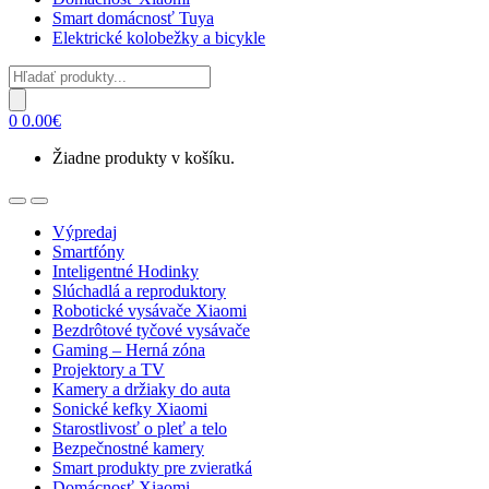
Smart domácnosť Tuya
Elektrické kolobežky a bicykle
Products
search
0
0.00
€
Žiadne produkty v košíku.
Open
Close
Výpredaj
Smartfóny
Inteligentné Hodinky
Slúchadlá a reproduktory
Robotické vysávače Xiaomi
Bezdrôtové tyčové vysávače
Gaming – Herná zóna
Projektory a TV
Kamery a držiaky do auta
Sonické kefky Xiaomi
Starostlivosť o pleť a telo
Bezpečnostné kamery
Smart produkty pre zvieratká
Domácnosť Xiaomi