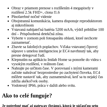
Obraz v priamom prenose s rozlíšením 4 megapixely v
rozlíšení 2.5k FHD+, clona f1.6
Plnofarebné nočné videnie
Obojstranná komunikácia, kamera disponuje reproduktorom
aj mikrofónom
Vstavaná nabijateľná batéria 5200 mA/h, výdrž približne 100
dní – Prispôsobená detekčná zóna.
Vyberte v zornom poli fotoaparátu oblasti, ktoré nechcete
zaznamenať.
Zbavte sa falošných poplachov. Vďaka vstavanej čipovej
súprave s umelou inteligenciou je EC4 navrhnutý tak, aby
presne detegoval ľudí.
Klepnutím na aplikáciu Imilab Home sa ponoríte do videa s
vysokým rozlíšení, v reálnom čase.
Nahrajte po určitom čase. V porovnaní s inými kamerami
začnite nahrávať bezprostredne po zachytení človeka, EC4
môžete nastaviť tak, aby zaznamenával, keď sa tu nejaký čas
zdržia akékoľvek osoby.
Vodotesný IP66, práca v daždi alebo svitu.
Ako to celé funguje?
Je potrebné mať aj gateway (bránu), ktorá je súčasťou setu