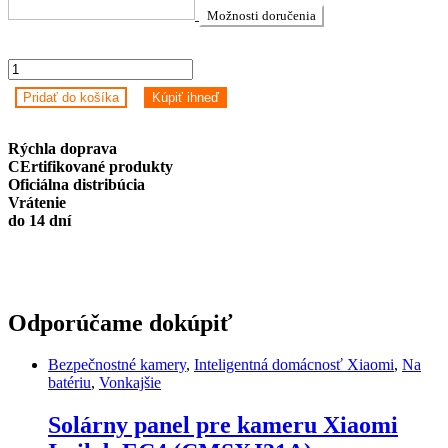
Možnosti doručenia
Xiaomi
Imilab
Pridať do košíka
Kúpiť ihneď
EC4
(bez
gateway)
Rýchla doprava
quantity
CErtifikované produkty
Oficiálna distribúcia
Vrátenie
do 14 dní
Odporúčame dokúpiť
Bezpečnostné kamery
,
Inteligentná domácnosť Xiaomi
,
Na
batériu
,
Vonkajšie
Solárny panel pre kameru Xiaomi