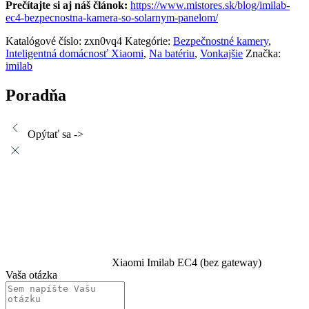
Prečítajte si aj náš článok:
https://www.mistores.sk/blog/imilab-
ec4-bezpecnostna-kamera-so-solarnym-panelom/
Katalógové číslo:
zxn0vq4
Kategórie:
Bezpečnostné kamery
,
Inteligentná domácnosť Xiaomi
,
Na batériu
,
Vonkajšie
Značka:
imilab
Poradňa
Opýtať sa ->
Xiaomi Imilab EC4 (bez gateway)
Vaša otázka