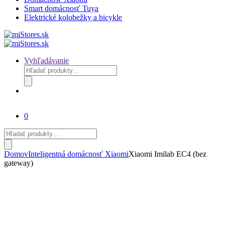
Smart domácnosť Tuya
Elektrické kolobežky a bicykle
Vyhľadávanie
Products
search
0
Products
search
Domov
Inteligentná domácnosť Xiaomi
Xiaomi Imilab EC4 (bez
gateway)