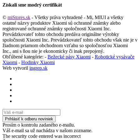
Získali sme modrý certifikát
©
miStores.sk
- Všetky práva vyhradené - Mi, MIUI a všetky
ostatné názvy produktov Xiaomi sú ochranné známky alebo
registrované ochranné známky spoločnosti Xiaomi Inc.
Prevádzkovateľ tohto obchodu predáva originálne výrobky
spoločnosti Xiaomi Inc. Prevádzkovateľ tohto obchodu však nie je v
žiadnom priamom obchodnom vzťahu so spoločnosťou Xiaomi
Inc., ani s ňou nie je ekonomicky či inak prepojený.
Obľúbené kategórie: -
Bežecké pásy Xiaomi
-
Robotické vysávače
Xiaomi
-
Hodinky Xiaomi
Web vytvoril
ingrep.sk
Prosím o kontrolu zadaného e-mailu.
Váš e-mail sa už nachádza v našom zozname.
The security code entered was incorrect