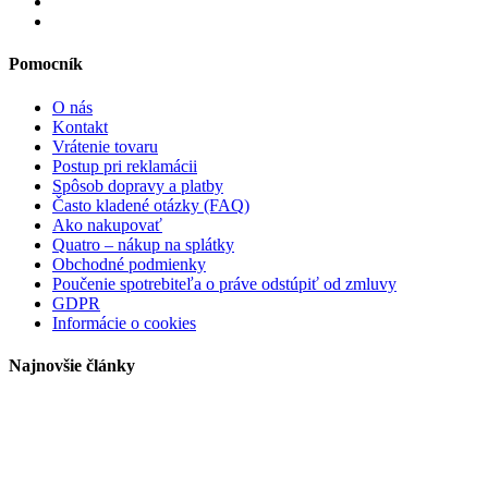
Pomocník
O nás
Kontakt
Vrátenie tovaru
Postup pri reklamácii
Spôsob dopravy a platby
Často kladené otázky (FAQ)
Ako nakupovať
Quatro – nákup na splátky
Obchodné podmienky
Poučenie spotrebiteľa o práve odstúpiť od zmluvy
GDPR
Informácie o cookies
Najnovšie články