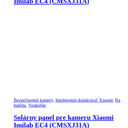
Imilab EC4 (CMSXJ31A)
Bezpečnostné kamery
,
Inteligentná domácnosť Xiaomi
,
Na
batériu
,
Vonkajšie
Solárny panel pre kameru Xiaomi
Imilab EC4 (CMSXJ31A)