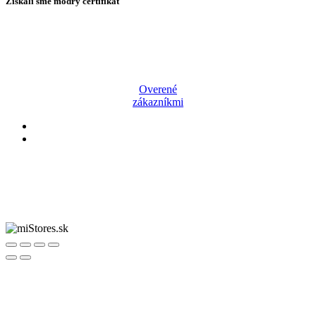
Získali sme modrý certifikát
Overené
zákazníkmi