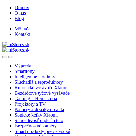
Skip
Skip
Domov
to
to
O nás
navigation
content
Blog
Môj účet
Kontakt
Open
Close
Výpredaj
Smartfóny
Inteligentné Hodinky
Slúchadlá a reproduktory
Robotické vysávače Xiaomi
Bezdrôtové tyčové vysávače
Gaming – Herná zóna
Projektory a TV
Kamery a držiaky do auta
Sonické kefky Xiaomi
Starostlivosť o pleť a telo
Bezpečnostné kamery
Smart produkty pre zvieratká