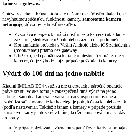
kamera + gateway.
Gateway alebo aj brána, ktorá je v našom sete súčasťou balenia, je
nevyhnutnou súčasťou funkčnosti kamery,
samostatne kamera
nefunguje
, dôvodov je hneď niekoľko:
Vykonáva energetickú náročnosť miesto kamery (ukladanie
záznamu, sledovanie už nahratého záznamu a podobne)
Komunikácia prebieha s Vašim Android alebo iOS zariadením
(mobil/tablet) priamo cez gateway
Úložisko, teda pamäťová karta je umiestnená v bráne, nie v
kamere, čo je výhodou aj v prípade poškodenia kamery
Výdrž do 100 dní na jedno nabitie
Xiaomi IMILAB EC4 využíva pre energeticky náročné operácie
práve bránu, vďaka tomu je zabezpečená dlhá výdrž na jedno
nabitie,. Samotná kamera je väčšiu času v úspornom režime a
“zobúdza sa” v momente kedy deteguje pohyb človeka alebo zvuk
(podľa nastavenia). Taktiež záznam z kamery v prípade použitia
pamäťovej karty je uložený v bráne, keďže pamäťová karta sa dáva
do brány.
V prípade sledovania záznamu z pamäťovej karty sa pripájate