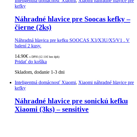
Inteligentná domácnosť Xiaomi
,
Xiaomi náhradné hlavice pre
kefky
Náhradné hlavice pre Soocas kefky –
čierne (2ks)
Náhradná hlavica pre kefku SOOCAS X3/X3U/X5/V1 . V
balení 2 kusy.
14.90
€
s DPH (
12.11
€
bez dph)
Pridať do košíka
Skladom, dodanie 1-3 dni
Inteligentná domácnosť Xiaomi
,
Xiaomi náhradné hlavice pre
kefky
Náhradné hlavice pre sonickú kefku
Xiaomi (3ks) – sensitive