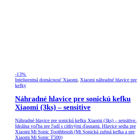
-
13%
Inteligentná domácnosť Xiaomi
,
Xiaomi náhradné hlavice pre
kefky
Náhradné hlavice pre sonickú kefku
Xiaomi (3ks) – sensitive
Náhradné hlavice pre sonickú kefku Xiaomi (3ks) – sensitive.
Ideálna voľba pre ľudí s citlivými ďasnami. Hlavice sedia pre
Xiaomi Mi Sonic Toothbrush (Mi Sonická zubná kefka a pre
Xiaomi Mi Sonic T500)