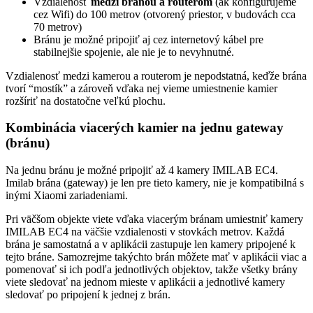
Vzdialenosť
medzi bránou a routerom
(ak konfigurujeme
cez Wifi) do 100 metrov (otvorený priestor, v budovách cca
70 metrov)
Bránu je možné pripojiť aj cez internetový kábel pre
stabilnejšie spojenie, ale nie je to nevyhnutné.
Vzdialenosť medzi kamerou a routerom je nepodstatná, keďže brána
tvorí “mostík” a zároveň vďaka nej vieme umiestnenie kamier
rozšíriť na dostatočne veľkú plochu.
Kombinácia viacerých kamier na jednu gateway
(bránu)
Na jednu bránu je možné pripojiť až 4 kamery IMILAB EC4.
Imilab brána (gateway) je len pre tieto kamery, nie je kompatibilná s
inými Xiaomi zariadeniami.
Pri väčšom objekte viete vďaka viacerým bránam umiestniť kamery
IMILAB EC4 na väčšie vzdialenosti v stovkách metrov. Každá
brána je samostatná a v aplikácii zastupuje len kamery pripojené k
tejto bráne. Samozrejme takýchto brán môžete mať v aplikácii viac a
pomenovať si ich podľa jednotlivých objektov, takže všetky brány
viete sledovať na jednom mieste v aplikácii a jednotlivé kamery
sledovať po pripojení k jednej z brán.