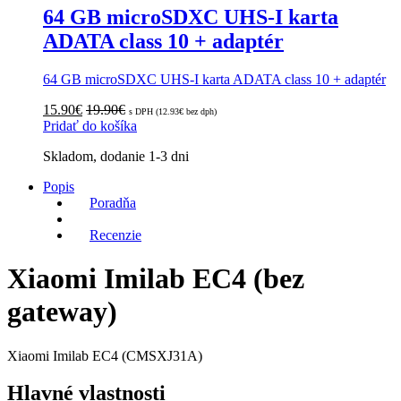
64 GB microSDXC UHS-I karta
ADATA class 10 + adaptér
64 GB microSDXC UHS-I karta ADATA class 10 + adaptér
15.90
€
19.90
€
s DPH (
12.93
€
bez dph)
Pridať do košíka
Skladom, dodanie 1-3 dni
Popis
Poradňa
Recenzie
Xiaomi Imilab EC4 (bez
gateway)
Xiaomi Imilab EC4 (CMSXJ31A)
Hlavné vlastnosti