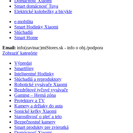
Domácnosť Xiaomi
Smart domácnosť Tuya
Elektrické kolobežky a bicykle
e-mobilita
Smart Hodinky Xiaomi
Slúchadlá
Smart Home
Email:
info(zavinac)miStores.sk - info o obj./podpora
Zobraziť kategórie
Výpredaj
Smartfóny
Inteligentné Hodinky
Slúchadlá a reproduktory
Robotické vysávače Xiaomi
Bezdrôtové tyčové vysávače
Gaming – Herná zóna
Projektory a TV
Kamery a držiaky do auta
Sonické kefky Xiaomi
Starostlivosť o pleť a telo
Bezpečnostné kamery
Smart produkty pre zvieratká
Domácnosť Xiaomi