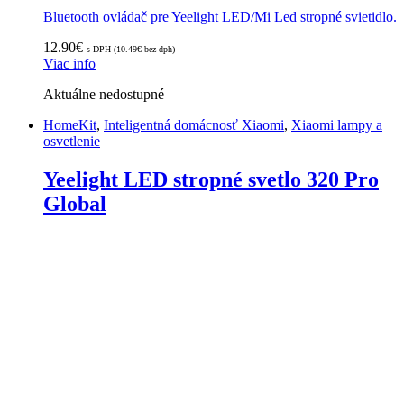
Bluetooth ovládač pre Yeelight LED/Mi Led stropné svietidlo.
12.90
€
s DPH (
10.49
€
bez dph)
Viac info
Aktuálne nedostupné
HomeKit
,
Inteligentná domácnosť Xiaomi
,
Xiaomi lampy a
osvetlenie
Yeelight LED stropné svetlo 320 Pro
Global