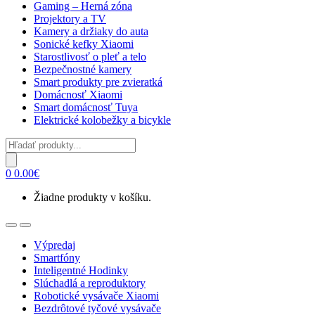
Gaming – Herná zóna
Projektory a TV
Kamery a držiaky do auta
Sonické kefky Xiaomi
Starostlivosť o pleť a telo
Bezpečnostné kamery
Smart produkty pre zvieratká
Domácnosť Xiaomi
Smart domácnosť Tuya
Elektrické kolobežky a bicykle
Products
search
0
0.00
€
Žiadne produkty v košíku.
Open
Close
Výpredaj
Smartfóny
Inteligentné Hodinky
Slúchadlá a reproduktory
Robotické vysávače Xiaomi
Bezdrôtové tyčové vysávače