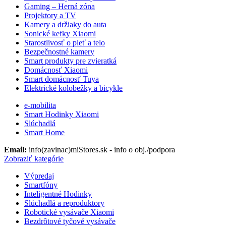
Gaming – Herná zóna
Projektory a TV
Kamery a držiaky do auta
Sonické kefky Xiaomi
Starostlivosť o pleť a telo
Bezpečnostné kamery
Smart produkty pre zvieratká
Domácnosť Xiaomi
Smart domácnosť Tuya
Elektrické kolobežky a bicykle
e-mobilita
Smart Hodinky Xiaomi
Slúchadlá
Smart Home
Email:
info(zavinac)miStores.sk - info o obj./podpora
Zobraziť kategórie
Výpredaj
Smartfóny
Inteligentné Hodinky
Slúchadlá a reproduktory
Robotické vysávače Xiaomi
Bezdrôtové tyčové vysávače