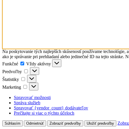
Na poskytovanie tých najlepších skúseností používame technológie, a
ako je správanie pri prehliadaní alebo jedinečné ID na tejto stránke. 
Funkčné
Funkčné
Vždy aktívny
Predvoľby
Predvoľby
Štatistiky
Štatistiky
Marketing
Marketing
Spravovať možnosti
Správa služieb
Spravovať {vendor_count} dodávateľov
Prečítajte si viac o týchto účeloch
Zobra
Súhlasím
Odmietnúť
Zobraziť predvoľby
Uložiť predvoľby