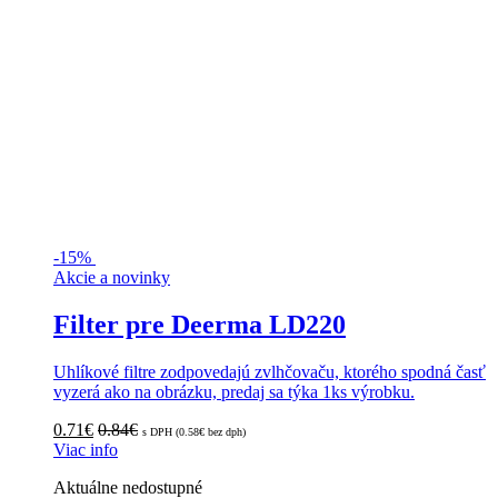
-
15%
Akcie a novinky
Filter pre Deerma LD220
Uhlíkové filtre zodpovedajú zvlhčovaču, ktorého spodná časť
vyzerá ako na obrázku, predaj sa týka 1ks výrobku.
0.71
€
0.84
€
s DPH (
0.58
€
bez dph)
Viac info
Aktuálne nedostupné