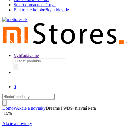
Smart domácnosť Tuya
Elektrické kolobežky a bicykle
Vyhľadávanie
Products
search
0
Products
search
Domov
Akcie a novinky
Dreame F9/D9- hlavná kefa
-
15%
Akcie a novinky