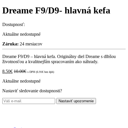
Dreame F9/D9- hlavná kefa
Dostupnosť:
Aktuálne nedostupné
Záruka:
24 mesiacov
Dreame F9/D9 – hlavná kefa. Originálny diel Dreame s dlhšou
životnosťou a kvalitnejším spracovaním ako náhrady.
8.50
€
10.00
€
s DPH (
6.91
€
bez dph)
Aktuálne nedostupné
Nastaviť sledovanie dostupnosti?
Nastaviť upozornenie