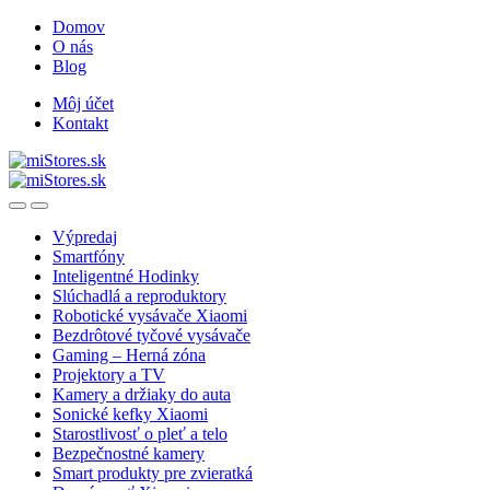
Skip
Skip
Domov
to
to
O nás
navigation
content
Blog
Môj účet
Kontakt
Open
Close
Výpredaj
Smartfóny
Inteligentné Hodinky
Slúchadlá a reproduktory
Robotické vysávače Xiaomi
Bezdrôtové tyčové vysávače
Gaming – Herná zóna
Projektory a TV
Kamery a držiaky do auta
Sonické kefky Xiaomi
Starostlivosť o pleť a telo
Bezpečnostné kamery
Smart produkty pre zvieratká