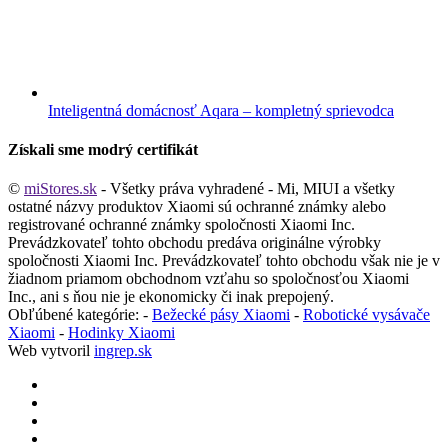
Inteligentná domácnosť Aqara – kompletný sprievodca
Získali sme modrý certifikát
©
miStores.sk
- Všetky práva vyhradené - Mi, MIUI a všetky
ostatné názvy produktov Xiaomi sú ochranné známky alebo
registrované ochranné známky spoločnosti Xiaomi Inc.
Prevádzkovateľ tohto obchodu predáva originálne výrobky
spoločnosti Xiaomi Inc. Prevádzkovateľ tohto obchodu však nie je v
žiadnom priamom obchodnom vzťahu so spoločnosťou Xiaomi
Inc., ani s ňou nie je ekonomicky či inak prepojený.
Obľúbené kategórie: -
Bežecké pásy Xiaomi
-
Robotické vysávače
Xiaomi
-
Hodinky Xiaomi
Web vytvoril
ingrep.sk