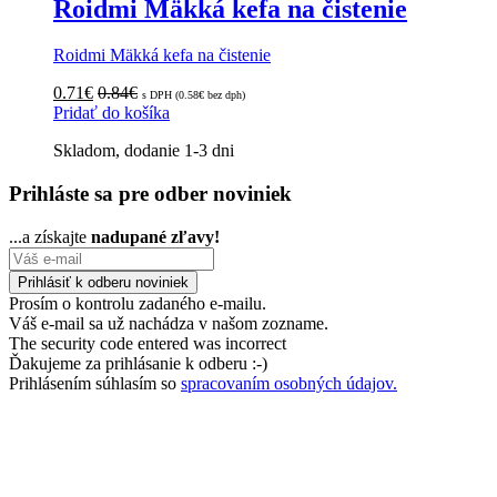
Roidmi Mäkká kefa na čistenie
Roidmi Mäkká kefa na čistenie
0.71
€
0.84
€
s DPH (
0.58
€
bez dph)
Pridať do košíka
Skladom, dodanie 1-3 dni
Prihláste sa pre odber noviniek
...a získajte
nadupané zľavy!
Prosím o kontrolu zadaného e-mailu.
Váš e-mail sa už nachádza v našom zozname.
The security code entered was incorrect
Ďakujeme za prihlásanie k odberu :-)
Prihlásením súhlasím so
spracovaním osobných údajov.