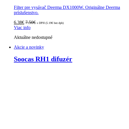
Filter pre vysávač Deerma DX1000W. Originálne Deerma
príslušenstvo.
6.38
€
7.50
€
s DPH (
5.19
€
bez dph)
Viac info
Aktuálne nedostupné
Akcie a novinky
Soocas RH1 difuzér