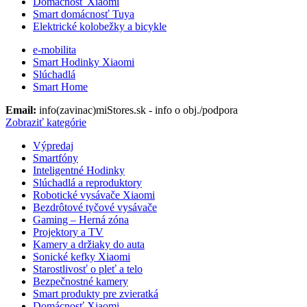
Domácnosť Xiaomi
Smart domácnosť Tuya
Elektrické kolobežky a bicykle
e-mobilita
Smart Hodinky Xiaomi
Slúchadlá
Smart Home
Email:
info(zavinac)miStores.sk - info o obj./podpora
Zobraziť kategórie
Výpredaj
Smartfóny
Inteligentné Hodinky
Slúchadlá a reproduktory
Robotické vysávače Xiaomi
Bezdrôtové tyčové vysávače
Gaming – Herná zóna
Projektory a TV
Kamery a držiaky do auta
Sonické kefky Xiaomi
Starostlivosť o pleť a telo
Bezpečnostné kamery
Smart produkty pre zvieratká
Domácnosť Xiaomi