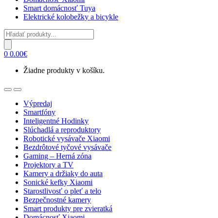
Smart domácnosť Tuya
Elektrické kolobežky a bicykle
Products
search
0
0.00
€
Žiadne produkty v košíku.
Open
Close
Výpredaj
Smartfóny
Inteligentné Hodinky
Slúchadlá a reproduktory
Robotické vysávače Xiaomi
Bezdrôtové tyčové vysávače
Gaming – Herná zóna
Projektory a TV
Kamery a držiaky do auta
Sonické kefky Xiaomi
Starostlivosť o pleť a telo
Bezpečnostné kamery
Smart produkty pre zvieratká
Domácnosť Xiaomi