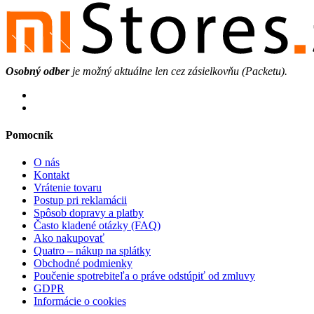
Osobný odber
je možný aktuálne len cez zásielkovňu (Packetu).
Pomocník
O nás
Kontakt
Vrátenie tovaru
Postup pri reklamácii
Spôsob dopravy a platby
Často kladené otázky (FAQ)
Ako nakupovať
Quatro – nákup na splátky
Obchodné podmienky
Poučenie spotrebiteľa o práve odstúpiť od zmluvy
GDPR
Informácie o cookies