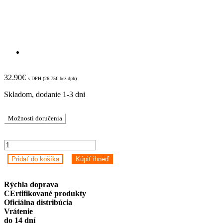
32.90
€
s DPH (
26.75
€
bez dph)
Skladom, dodanie 1-3 dni
Možnosti doručenia
Aqara
Wall
Pridať do košíka
Kúpiť ihneď
Single
Switch
H1
Rýchla doprava
(s
CErtifikované produkty
neutrálom)
Oficiálna distribúcia
quantity
Vrátenie
do 14 dní