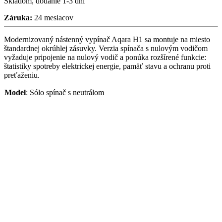
Skladom, dodanie 1-3 dni
Záruka:
24 mesiacov
Modernizovaný nástenný vypínač Aqara H1 sa montuje na miesto
štandardnej okrúhlej zásuvky. Verzia spínača s nulovým vodičom
vyžaduje pripojenie na nulový vodič a ponúka rozšírené funkcie:
štatistiky spotreby elektrickej energie, pamäť stavu a ochranu proti
preťaženiu.
Model
:
Sólo spínač s neutrálom