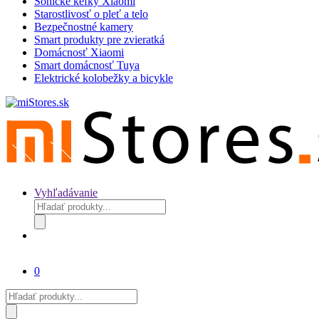
Sonické kefky Xiaomi
Starostlivosť o pleť a telo
Bezpečnostné kamery
Smart produkty pre zvieratká
Domácnosť Xiaomi
Smart domácnosť Tuya
Elektrické kolobežky a bicykle
Vyhľadávanie
Products
search
0
Products
search