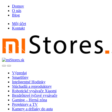
Skip
Skip
Domov
to
to
O nás
navigation
content
Blog
Môj účet
Kontakt
Open
Close
Výpredaj
Smartfóny
Inteligentné Hodinky
Slúchadlá a reproduktory
Robotické vysávače Xiaomi
Bezdrôtové tyčové vysávače
Gaming – Herná zóna
Projektory a TV
Kamery a držiaky do auta