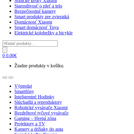
Sonické kefky Xiaomi
Starostlivosť o pleť a telo
Bezpečnostné kamery
Smart produkty pre zvieratká
Domácnosť Xiaomi
Smart domácnosť Tuya
Elektrické kolobežky a bicykle
Products
search
0
0.00
€
Žiadne produkty v košíku.
Open
Close
Výpredaj
Smartfóny
Inteligentné Hodinky
Slúchadlá a reproduktory
Robotické vysávače Xiaomi
Bezdrôtové tyčové vysávače
Gaming – Herná zóna
Projektory a TV
Kamery a držiaky do auta