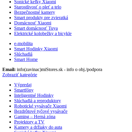
Sonické kefky Xiaomi
Starostlivosť o pleť a telo
Bezpečnostné kamery
Smart produkty pre zvieratká
Domácnosť Xiaomi
Smart domácnosť Tuya
Elektrické kolobežky a bicykle
e-mobilita
Smart Hodinky Xiaomi
Slúchadlá
Smart Home
Email:
info(zavinac)miStores.sk - info o obj./podpora
Zobraziť kategórie
Výpredaj
Smartfóny
Inteligentné Hodinky
Slúchadlá a reproduktory
Robotické vysávače Xiaomi
Bezdrôtové tyčové vysávače
Gaming – Herná zóna
Projektory a TV
Kamery a držiaky do auta