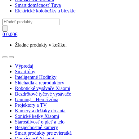
Smart domácnosť Tuya
Elektrické kolobežky a bicykle
Products
search
0
0.00
€
Žiadne produkty v košíku.
Open
Close
Výpredaj
Smartfóny
Inteligentné Hodinky
Slúchadlá a reproduktory
Robotické vysávače Xiaomi
Bezdrôtové tyčové vysávače
Gaming – Herná zóna
Projektory a TV
Kamery a držiaky do auta
Sonické kefky Xiaomi
Starostlivosť o pleť a telo
Bezpečnostné kamery
Smart produkty pre zvieratká
Domácnosť Xiaomi