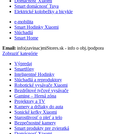
Domácnosť Xiaomi
Smart domácnosť Tuya
Elektrické kolobežky a bicykle
e-mobilita
Smart Hodinky Xiaomi
Slúchadlá
Smart Home
Email:
info(zavinac)miStores.sk - info o obj./podpora
Zobraziť kategórie
Výpredaj
Smartfóny
Inteligentné Hodinky
Slúchadlá a reproduktory
Robotické vysávače Xiaomi
Bezdrôtové tyčové vysávače
Gaming – Herná zóna
Projektory a TV
Kamery a držiaky do auta
Sonické kefky Xiaomi
Starostlivosť o pleť a telo
Bezpečnostné kamery
Smart produkty pre zvieratká
Domácnosť Xiaomi