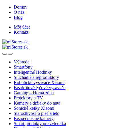
Skip
Skip
Domov
to
to
O nás
navigation
content
Blog
Môj účet
Kontakt
Open
Close
Výpredaj
Smartfóny
Inteligentné Hodinky
Slúchadlá a reproduktory
Robotické vysávače Xiaomi
Bezdrôtové tyčové vysávače
Gaming – Herná zóna
Projektory a TV
Kamery a držiaky do auta
Sonické kefky Xiaomi
Starostlivosť o pleť a telo
Bezpečnostné kamery
Smart produkty pre zvieratká