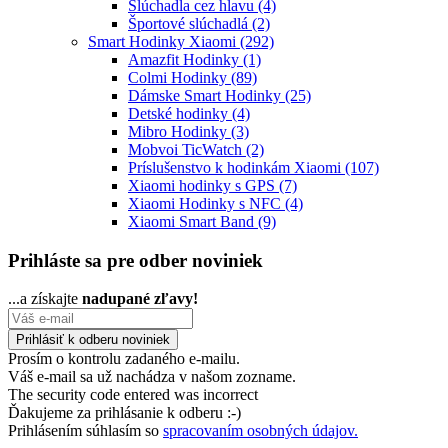
Slúchadla cez hlavu
(4)
Športové slúchadlá
(2)
Smart Hodinky Xiaomi
(292)
Amazfit Hodinky
(1)
Colmi Hodinky
(89)
Dámske Smart Hodinky
(25)
Detské hodinky
(4)
Mibro Hodinky
(3)
Mobvoi TicWatch
(2)
Príslušenstvo k hodinkám Xiaomi
(107)
Xiaomi hodinky s GPS
(7)
Xiaomi Hodinky s NFC
(4)
Xiaomi Smart Band
(9)
Prihláste sa pre odber noviniek
...a získajte
nadupané zľavy!
Prosím o kontrolu zadaného e-mailu.
Váš e-mail sa už nachádza v našom zozname.
The security code entered was incorrect
Ďakujeme za prihlásanie k odberu :-)
Prihlásením súhlasím so
spracovaním osobných údajov.