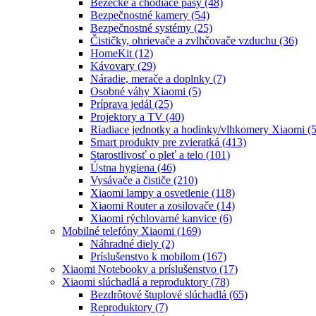
Bežecké a chodiace pásy
(48)
Bezpečnostné kamery
(54)
Bezpečnostné systémy
(25)
Čističky, ohrievače a zvlhčovače vzduchu
(36)
HomeKit
(12)
Kávovary
(29)
Náradie, merače a doplnky
(7)
Osobné váhy Xiaomi
(5)
Príprava jedál
(25)
Projektory a TV
(40)
Riadiace jednotky a hodinky/vlhkomery Xiaomi
(5
Smart produkty pre zvieratká
(413)
Starostlivosť o pleť a telo
(101)
Ústna hygiena
(46)
Vysávače a čističe
(210)
Xiaomi lampy a osvetlenie
(118)
Xiaomi Router a zosilovače
(14)
Xiaomi rýchlovarné kanvice
(6)
Mobilné telefóny Xiaomi
(169)
Náhradné diely
(2)
Príslušenstvo k mobilom
(167)
Xiaomi Notebooky a príslušenstvo
(17)
Xiaomi slúchadlá a reproduktory
(78)
Bezdrôtové štuplové slúchadlá
(65)
Reproduktory
(7)