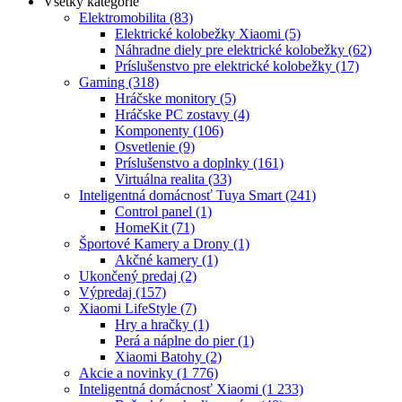
Všetky kategórie
Elektromobilita
(83)
Elektrické kolobežky Xiaomi
(5)
Náhradne diely pre elektrické kolobežky
(62)
Príslušenstvo pre elektrické kolobežky
(17)
Gaming
(318)
Hráčske monitory
(5)
Hráčske PC zostavy
(4)
Komponenty
(106)
Osvetlenie
(9)
Príslušenstvo a doplnky
(161)
Virtuálna realita
(33)
Inteligentná domácnosť Tuya Smart
(241)
Control panel
(1)
HomeKit
(71)
Športové Kamery a Drony
(1)
Akčné kamery
(1)
Ukončený predaj
(2)
Výpredaj
(157)
Xiaomi LifeStyle
(7)
Hry a hračky
(1)
Perá a náplne do pier
(1)
Xiaomi Batohy
(2)
Akcie a novinky
(1 776)
Inteligentná domácnosť Xiaomi
(1 233)