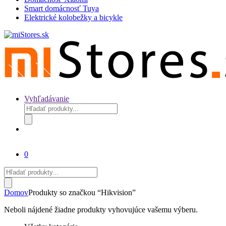
Smart domácnosť Tuya
Elektrické kolobežky a bicykle
Vyhľadávanie
Products
search
0
Products
search
Domov
Produkty so značkou “Hikvision”
Neboli nájdené žiadne produkty vyhovujúce vašemu výberu.