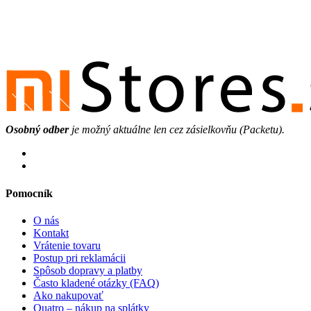
Osobný odber
je možný aktuálne len cez zásielkovňu (Packetu).
Pomocník
O nás
Kontakt
Vrátenie tovaru
Postup pri reklamácii
Spôsob dopravy a platby
Často kladené otázky (FAQ)
Ako nakupovať
Quatro – nákup na splátky