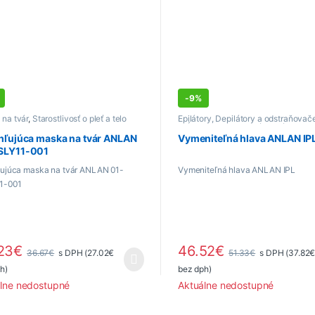
-
9%
na tvár
,
Starostlivosť o pleť a telo
Epilátory, Depilátory a odstraňovač
chĺpkov
,
Starostlivosť o pleť a telo
hľujúca maska na tvár ANLAN
Vymeniteľná hlava ANLAN IP
SLY11-001
ľujúca maska na tvár ANLAN 01-
Vymeniteľná hlava ANLAN IPL
1-001
23
€
46.52
€
36.67
€
s DPH (
27.02
€
51.33
€
s DPH (
37.82
h)
bez dph)
lne nedostupné
Aktuálne nedostupné