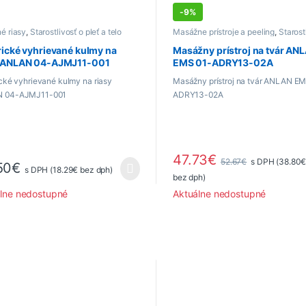
-
9%
é riasy
,
Starostlivosť o pleť a telo
Masážne prístroje a peeling
,
Starost
pleť a telo
rické vyhrievané kulmy na
Masážny prístroj na tvár AN
y ANLAN 04-AJMJ11-001
EMS 01-ADRY13-02A
ické vyhrievané kulmy na riasy
Masážny prístroj na tvár ANLAN E
 04-AJMJ11-001
ADRY13-02A
47.73
€
52.67
€
s DPH (
38.80
50
€
s DPH (
18.29
€
bez dph)
bez dph)
lne nedostupné
Aktuálne nedostupné