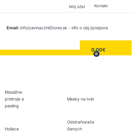
Kontakt
Môj účet
Email:
info(zavinac)miStores.sk - info o obj./podpora
0.00
€
0
Masážne
prístroje a
Masky na tvár
peeling
Odstraňovače
Holiace
čienych