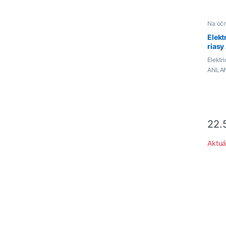
Na očn
Elekt
rias
Elektr
ANLAN
22.
Aktuá