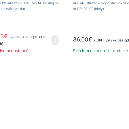
 09-AMJY21-02A EMS RF Prístroj na
ANLAN Ultrazvukový čistič pokožk
enie tváre a krku
ALCPJ07-02 (biely)
73
€
52.67
€
s DPH (
38.80
€
36.00
€
s DPH (
29.27
€
bez dp
h)
lne nedostupné
Skladom na centrále, dodanie 