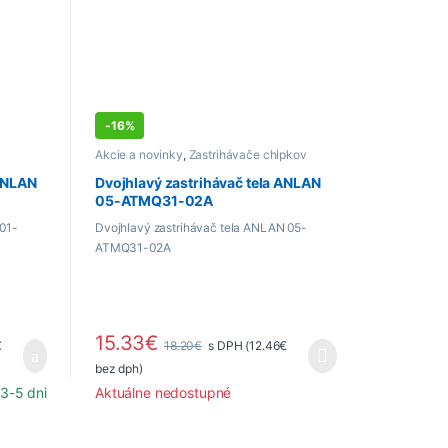
-
16%
Akcie a novinky
,
Zastrihávače chĺpkov
 ANLAN
Dvojhlavý zastrihávač tela ANLAN
05-ATMQ31-02A
 01-
Dvojhlavý zastrihávač tela ANLAN 05-
ATMQ31-02A
15.33
€
€
18.20
€
s DPH (
12.46
€
bez dph)
3-5 dni
Aktuálne nedostupné