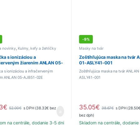
-
9%
a novinky
,
Kulmy, kefy a žehličky
Masky na tvár
čka s ionizáciou a
Zoštíhľujúca maska na tvár
ačerveným žiarením ANLAN 05-
01-ASLY41-001
1-02E
ka s ionizáciou a infračerveným
Zoštíhľujúca maska na tvár ANLAN
ním ANLAN 05-AJB51-02E
ASLY41-001
13
€
35.05
€
52.00
€
s DPH (
38.32
€
bez
38.67
€
s DPH (
28.50
bez dph)
om na centrále, dodanie 3-5 dni
Skladom na centrále, dodanie 