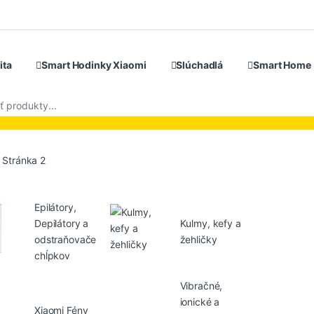
ita
Smart Hodinky Xiaomi
Slúchadlá
Smart Home
search
Stránka 2
Epilátory,
Depilátory a
Kulmy, kefy a
odstraňovače
žehličky
chĺpkov
Vibračné,
ionické a
Xiaomi Fény