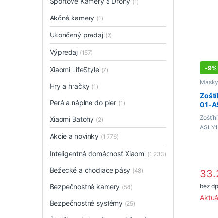
Športové Kamery a Drony
(1)
Akčné kamery
(1)
Ukončený predaj
(2)
Výpredaj
(157)
-
9%
Xiaomi LifeStyle
(7)
Masky 
Hry a hračky
(1)
Zoští
Perá a náplne do pier
(1)
01-A
Zoštíh
Xiaomi Batohy
(2)
ASLY1
Akcie a novinky
(1 776)
Inteligentná domácnosť Xiaomi
(1 233)
Bežecké a chodiace pásy
(48)
33.
bez dp
Bezpečnostné kamery
(54)
Aktuá
Bezpečnostné systémy
(25)