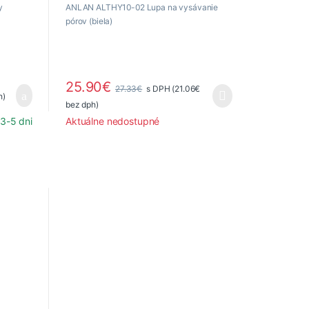
y
ANLAN ALTHY10-02 Lupa na vysávanie
pórov (biela)
25.90
€
27.33
€
s DPH (
21.06
€
h)
bez dph)
3-5 dni
Aktuálne nedostupné