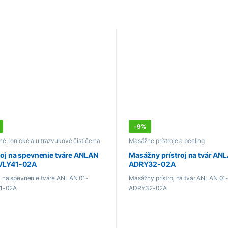
-
9%
né, ionické a ultrazvukové čističe na
Masážne prístroje a peeling
roj na spevnenie tváre ANLAN
Masážny prístroj na tvár AN
VLY41-02A
ADRY32-02A
oj na spevnenie tváre ANLAN 01-
Masážny prístroj na tvár ANLAN 01
1-02A
ADRY32-02A