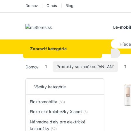
Skip to navigation
Skip to content
Domov
O nás
Blog
e-mobil
Open
Products 
Zobraziť kategórie
Domov
Produkty so značkou “ANLAN”
Všetky kategórie
Elektromobilita
(83)
Elektrické kolobežky Xiaomi
(5)
Náhradne diely pre elektrické
kolobežky
(62)