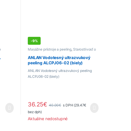
-
9%
e
Masážne prístroje a peeling
,
Starostlivosť o
pleť a telo
L
ANLAN Vodotesný ultrazvukový
peeling ALCPJ06-02 (biely)
ANLAN Vodotesný ultrazvukový peeling
ALCPJ06-02 (biely)
36.25
€
€
40.00
€
s DPH (
29.47
€
bez dph)
Aktuálne nedostupné