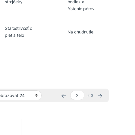
strojčeky
bodiek a
čistenie pórov
Starostlivosť o
Na chudnutie
pleť a telo
Zoradené pod
←
→
z 3