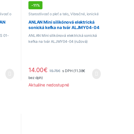
-
11%
livosť o
Starostlivosť o pleť a telo
,
Vibračné, ionické
a ultrazvukové čističe na tvár
LAN
ANLAN Mini silikónová elektrická
sonická kefka na tvár ALJMY04-04
(ružová)
MS 01-
ANLAN Mini silikónová elektrická sonická
kefka na tvár ALJMY04-04 (ružová)
14.00
€
€
15.75
€
s DPH (
11.38
€
bez dph)
Aktuálne nedostupné