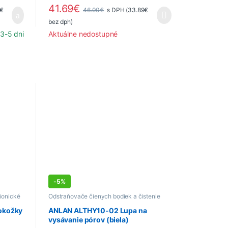
41.69
€
€
46.00
€
s DPH (
33.89
€
bez dph)
3-5 dni
Aktuálne nedostupné
-
5%
 ionické
Odstraňovače čienych bodiek a čistenie
pórov
,
Starostlivosť o pleť a telo
pokožky
ANLAN ALTHY10-02 Lupa na
vysávanie pórov (biela)