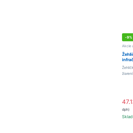
-
9%
Akcie 
Žehli
infr
AJB5
Žehlič
žiare
47.
dph)
Sklad