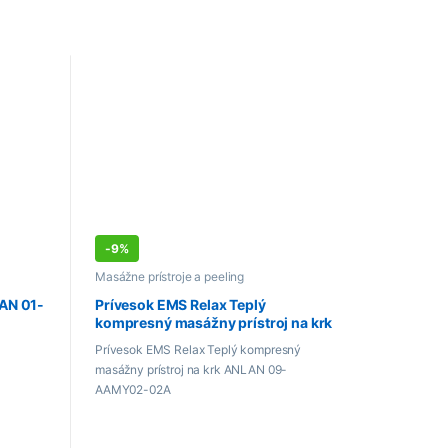
-
9%
Masážne prístroje a peeling
LAN 01-
Prívesok EMS Relax Teplý
kompresný masážny prístroj na krk
ANLAN 09-AAMY02-02A
-
Prívesok EMS Relax Teplý kompresný
masážny prístroj na krk ANLAN 09-
AAMY02-02A