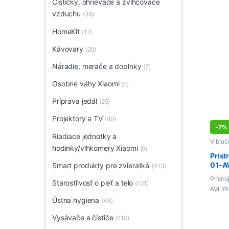
Čističky, ohrievače a zvlhčovače
vzduchu
(36)
HomeKit
(12)
Kávovary
(29)
Náradie, merače a doplnky
(7)
Osobné váhy Xiaomi
(5)
Príprava jedál
(25)
Projektory a TV
(40)
-
7%
Riadiace jednotky a
Vibrač
hodinky/vlhkomery Xiaomi
tvár
(5)
Príst
01-A
Smart produkty pre zvieratká
(413)
Prístr
Starostlivosť o pleť a telo
(101)
AVLY4
Ústna hygiena
(46)
Vysávače a čističe
(210)