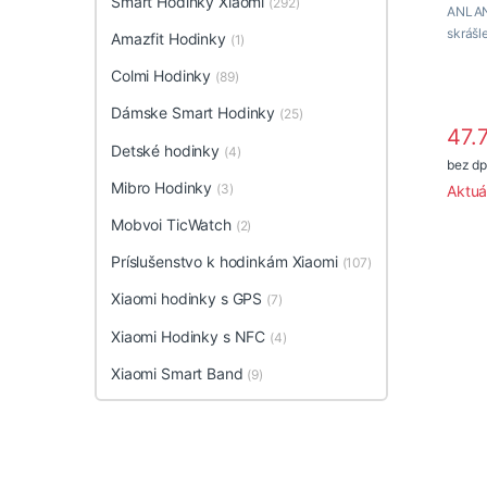
Smart Hodinky Xiaomi
(292)
ANLAN
skrášl
Amazfit Hodinky
(1)
Colmi Hodinky
(89)
Dámske Smart Hodinky
(25)
47.
Detské hodinky
(4)
bez dp
Mibro Hodinky
(3)
Aktuá
Mobvoi TicWatch
(2)
Príslušenstvo k hodinkám Xiaomi
(107)
Xiaomi hodinky s GPS
(7)
Xiaomi Hodinky s NFC
(4)
Xiaomi Smart Band
(9)