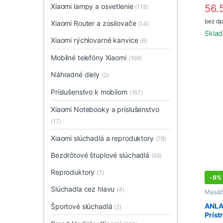
Xiaomi lampy a osvetlenie
56.
(118)
bez dp
Xiaomi Router a zosilovače
(14)
Sklad
Xiaomi rýchlovarné kanvice
(6)
Mobilné telefóny Xiaomi
(169)
Náhradné diely
(2)
Príslušenstvo k mobilom
(167)
Xiaomi Notebooky a príslušenstvo
(17)
Xiaomi slúchadlá a reproduktory
(78)
Bezdrôtové štuplové slúchadlá
(65)
Reproduktory
(7)
-
9%
Slúchadla cez hlavu
(4)
Masážn
pleť a 
ANLA
Športové slúchadlá
(2)
Príst