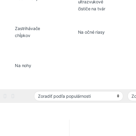
ultrazvukové
čističe na tvár
Zastrihávače
Na očné riasy
chĺpkov
Na nohy