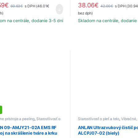
59
€
38.06
€
60.63
€
s DPH (
46.01
€
42.00
€
s DPH (
30.94
h)
bez dph)
om na centrále, dodanie 3-5 dni
Skladom na centrále, dodanie 
e prístroje a peeling
,
Starostlivosť o
Starostlivosť o pleť a telo
,
Vibračné,
telo
a ultrazvukové čističe na tvár
N 09-AMJY21-02A EMS RF
ANLAN Ultrazvukový čistič 
roj na skrášlenie tváre a krku
ALCPJ07-02 (biely)