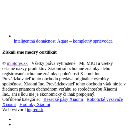
Inteligentná domácnosť Aqara – kompletný sprievodca
Získali sme modrý certifikát
©
miStores.sk
- Všetky práva vyhradené - Mi, MIUI a všetky
ostatné názvy produktov Xiaomi sú ochranné známky alebo
registrované ochranné známky spoločnosti Xiaomi Inc.
Prevádzkovateľ tohto obchodu predáva originálne výrobky
spoločnosti Xiaomi Inc. Prevádzkovateľ tohto obchodu však nie je v
žiadnom priamom obchodnom vzťahu so spoločnosťou Xiaomi
Inc., ani s ňou nie je ekonomicky či inak prepojený.
Obľúbené kategórie: -
Bežecké pásy Xiaomi
-
Robotické vysávače
Xiaomi
-
Hodinky Xiaomi
Web vytvoril
ingrep.sk