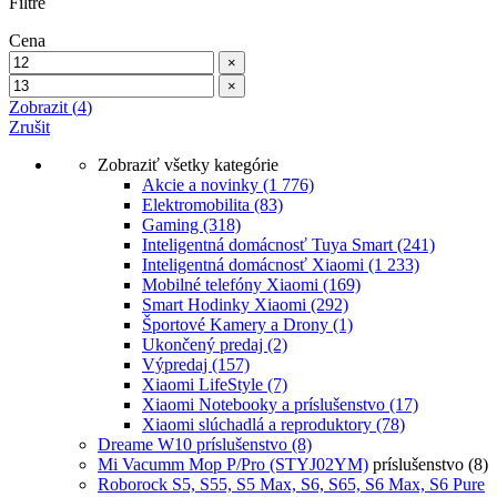
Filtre
Cena
×
×
Zobrazit
(
4
)
Zrušit
Zobraziť všetky kategórie
Akcie a novinky
(1 776)
Elektromobilita
(83)
Gaming
(318)
Inteligentná domácnosť Tuya Smart
(241)
Inteligentná domácnosť Xiaomi
(1 233)
Mobilné telefóny Xiaomi
(169)
Smart Hodinky Xiaomi
(292)
Športové Kamery a Drony
(1)
Ukončený predaj
(2)
Výpredaj
(157)
Xiaomi LifeStyle
(7)
Xiaomi Notebooky a príslušenstvo
(17)
Xiaomi slúchadlá a reproduktory
(78)
Dreame W10 príslušenstvo
(8)
Mi Vacumm Mop P/Pro (STYJ02YM)
príslušenstvo
(8)
Roborock S5, S55, S5 Max, S6, S65, S6 Max, S6 Pure