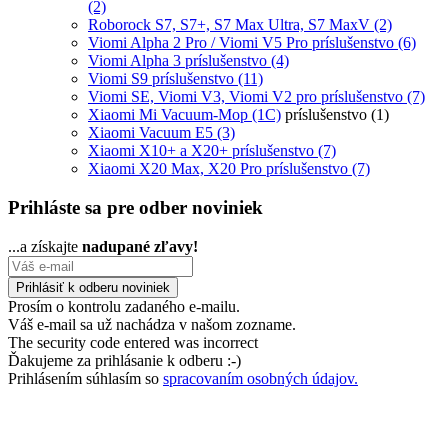
(2)
Roborock S7, S7+, S7 Max Ultra, S7 MaxV
(2)
Viomi Alpha 2 Pro / Viomi V5 Pro príslušenstvo
(6)
Viomi Alpha 3 príslušenstvo
(4)
Viomi S9 príslušenstvo
(11)
Viomi SE, Viomi V3, Viomi V2 pro príslušenstvo
(7)
Xiaomi Mi Vacuum-Mop (1C)
príslušenstvo
(1)
Xiaomi Vacuum E5
(3)
Xiaomi X10+ a X20+ príslušenstvo
(7)
Xiaomi X20 Max, X20 Pro príslušenstvo
(7)
Prihláste sa pre odber noviniek
...a získajte
nadupané zľavy!
Prosím o kontrolu zadaného e-mailu.
Váš e-mail sa už nachádza v našom zozname.
The security code entered was incorrect
Ďakujeme za prihlásanie k odberu :-)
Prihlásením súhlasím so
spracovaním osobných údajov.