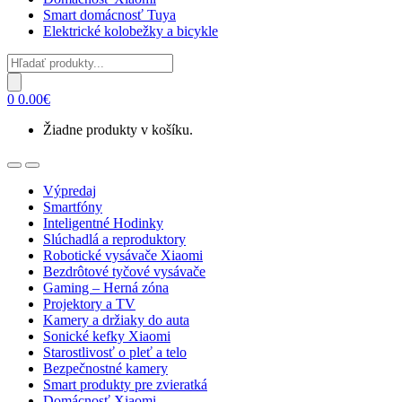
Smart domácnosť Tuya
Elektrické kolobežky a bicykle
Products
search
0
0.00
€
Žiadne produkty v košíku.
Open
Close
Výpredaj
Smartfóny
Inteligentné Hodinky
Slúchadlá a reproduktory
Robotické vysávače Xiaomi
Bezdrôtové tyčové vysávače
Gaming – Herná zóna
Projektory a TV
Kamery a držiaky do auta
Sonické kefky Xiaomi
Starostlivosť o pleť a telo
Bezpečnostné kamery
Smart produkty pre zvieratká
Domácnosť Xiaomi