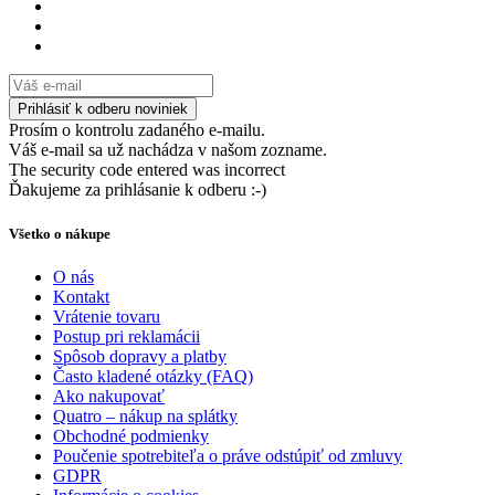
Prosím o kontrolu zadaného e-mailu.
Váš e-mail sa už nachádza v našom zozname.
The security code entered was incorrect
Ďakujeme za prihlásanie k odberu :-)
Všetko o nákupe
O nás
Kontakt
Vrátenie tovaru
Postup pri reklamácii
Spôsob dopravy a platby
Často kladené otázky (FAQ)
Ako nakupovať
Quatro – nákup na splátky
Obchodné podmienky
Poučenie spotrebiteľa o práve odstúpiť od zmluvy
GDPR