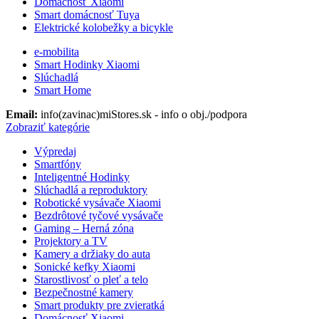
Domácnosť Xiaomi
Smart domácnosť Tuya
Elektrické kolobežky a bicykle
e-mobilita
Smart Hodinky Xiaomi
Slúchadlá
Smart Home
Email:
info(zavinac)miStores.sk - info o obj./podpora
Zobraziť kategórie
Výpredaj
Smartfóny
Inteligentné Hodinky
Slúchadlá a reproduktory
Robotické vysávače Xiaomi
Bezdrôtové tyčové vysávače
Gaming – Herná zóna
Projektory a TV
Kamery a držiaky do auta
Sonické kefky Xiaomi
Starostlivosť o pleť a telo
Bezpečnostné kamery
Smart produkty pre zvieratká
Domácnosť Xiaomi