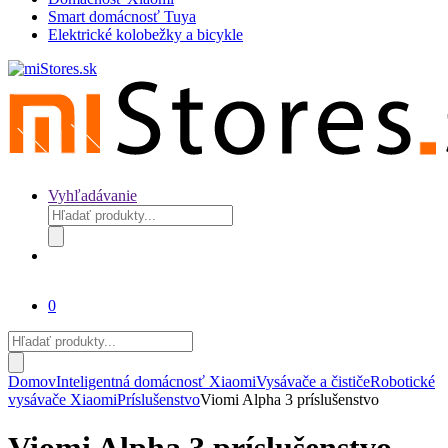
Smart domácnosť Tuya
Elektrické kolobežky a bicykle
Vyhľadávanie
Products
search
0
Products
search
Domov
Inteligentná domácnosť Xiaomi
Vysávače a čističe
Robotické
vysávače Xiaomi
Príslušenstvo
Viomi Alpha 3 príslušenstvo