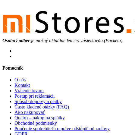
Osobný odber
je možný aktuálne len cez zásielkovňu (Packetu).
Pomocník
O nás
Kontakt
Vrátenie tovaru
Postup pri reklamácii
Spôsob dopravy a platby
Často kladené otázky (FAQ)
Ako nakupovať
Quatro – nákup na splátky
Obchodné podmienky
Poučenie spotrebiteľa o práve odstúpiť od zmluvy
GDPR