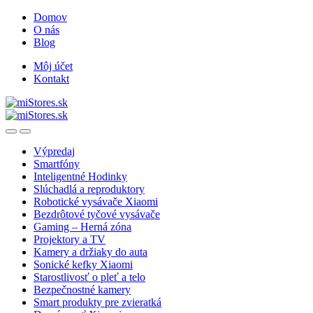
Skip
Skip
Domov
to
to
O nás
navigation
content
Blog
Môj účet
Kontakt
Open
Close
Výpredaj
Smartfóny
Inteligentné Hodinky
Slúchadlá a reproduktory
Robotické vysávače Xiaomi
Bezdrôtové tyčové vysávače
Gaming – Herná zóna
Projektory a TV
Kamery a držiaky do auta
Sonické kefky Xiaomi
Starostlivosť o pleť a telo
Bezpečnostné kamery
Smart produkty pre zvieratká