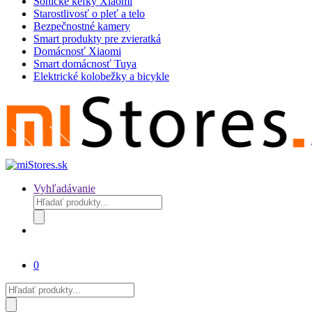
Sonické kefky Xiaomi
Starostlivosť o pleť a telo
Bezpečnostné kamery
Smart produkty pre zvieratká
Domácnosť Xiaomi
Smart domácnosť Tuya
Elektrické kolobežky a bicykle
Vyhľadávanie
Products
search
0
Products
search