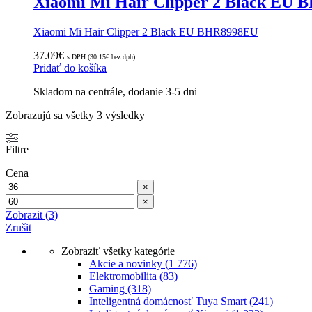
Xiaomi Mi Hair Clipper 2 Black EU
Xiaomi Mi Hair Clipper 2 Black EU BHR8998EU
37.09
€
s DPH (
30.15
€
bez dph)
Pridať do košíka
Skladom na centrále, dodanie 3-5 dni
Zoradené
Zobrazujú sa všetky 3 výsledky
podľa
popularity
Filtre
Cena
×
×
Zobrazit
(
3
)
Zrušit
Zobraziť všetky kategórie
Akcie a novinky
(1 776)
Elektromobilita
(83)
Gaming
(318)
Inteligentná domácnosť Tuya Smart
(241)