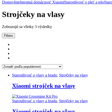
Domov
Inteligentná domácnosť Xiaomi
Starostlivosť o pleť a telo
Staro
Strojčeky na vlasy
Zoradené
Zobrazujú sa všetky 3 výsledky
podľa
popularity
Filters
Starostlivosť o vlasy a bradu
,
Strojčeky na vlasy
Xiaomi strojček na vlasy
Starostlivosť o vlasy a bradu
,
Strojčeky na vlasy
Xiaomi strojček na vlasy