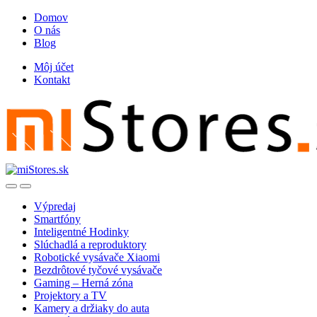
Skip
Skip
Domov
to
to
O nás
navigation
content
Blog
Môj účet
Kontakt
Open
Close
Výpredaj
Smartfóny
Inteligentné Hodinky
Slúchadlá a reproduktory
Robotické vysávače Xiaomi
Bezdrôtové tyčové vysávače
Gaming – Herná zóna
Projektory a TV
Kamery a držiaky do auta