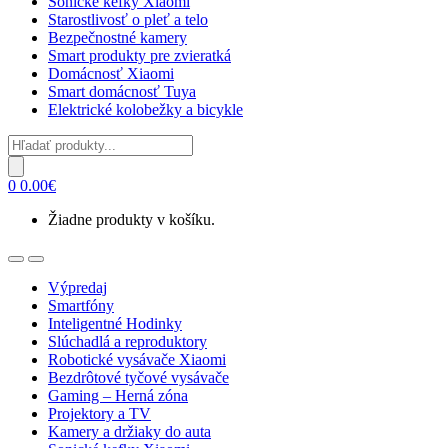
Sonické kefky Xiaomi
Starostlivosť o pleť a telo
Bezpečnostné kamery
Smart produkty pre zvieratká
Domácnosť Xiaomi
Smart domácnosť Tuya
Elektrické kolobežky a bicykle
Products
search
0
0.00
€
Žiadne produkty v košíku.
Open
Close
Výpredaj
Smartfóny
Inteligentné Hodinky
Slúchadlá a reproduktory
Robotické vysávače Xiaomi
Bezdrôtové tyčové vysávače
Gaming – Herná zóna
Projektory a TV
Kamery a držiaky do auta