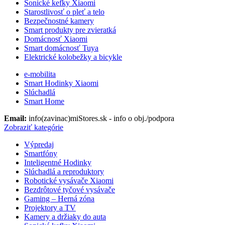
Sonické kefky Xiaomi
Starostlivosť o pleť a telo
Bezpečnostné kamery
Smart produkty pre zvieratká
Domácnosť Xiaomi
Smart domácnosť Tuya
Elektrické kolobežky a bicykle
e-mobilita
Smart Hodinky Xiaomi
Slúchadlá
Smart Home
Email:
info(zavinac)miStores.sk - info o obj./podpora
Zobraziť kategórie
Výpredaj
Smartfóny
Inteligentné Hodinky
Slúchadlá a reproduktory
Robotické vysávače Xiaomi
Bezdrôtové tyčové vysávače
Gaming – Herná zóna
Projektory a TV
Kamery a držiaky do auta