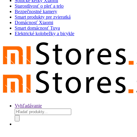
Sonické kefky Xiaomi
Starostlivosť o pleť a telo
Bezpečnostné kamery
Smart produkty pre zvieratká
Domácnosť Xiaomi
Smart domácnosť Tuya
Elektrické kolobežky a bicykle
Vyhľadávanie
Products
search