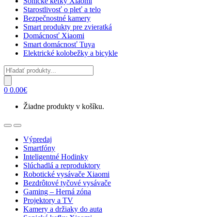
Sonické kefky Xiaomi
Starostlivosť o pleť a telo
Bezpečnostné kamery
Smart produkty pre zvieratká
Domácnosť Xiaomi
Smart domácnosť Tuya
Elektrické kolobežky a bicykle
Products
search
0
0.00
€
Žiadne produkty v košíku.
Open
Close
Výpredaj
Smartfóny
Inteligentné Hodinky
Slúchadlá a reproduktory
Robotické vysávače Xiaomi
Bezdrôtové tyčové vysávače
Gaming – Herná zóna
Projektory a TV
Kamery a držiaky do auta