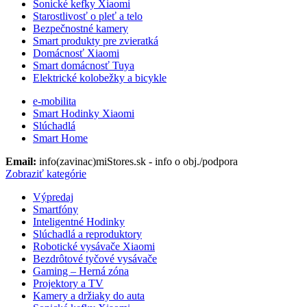
Sonické kefky Xiaomi
Starostlivosť o pleť a telo
Bezpečnostné kamery
Smart produkty pre zvieratká
Domácnosť Xiaomi
Smart domácnosť Tuya
Elektrické kolobežky a bicykle
e-mobilita
Smart Hodinky Xiaomi
Slúchadlá
Smart Home
Email:
info(zavinac)miStores.sk - info o obj./podpora
Zobraziť kategórie
Výpredaj
Smartfóny
Inteligentné Hodinky
Slúchadlá a reproduktory
Robotické vysávače Xiaomi
Bezdrôtové tyčové vysávače
Gaming – Herná zóna
Projektory a TV
Kamery a držiaky do auta