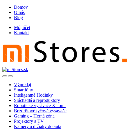
Skip
Skip
Domov
to
to
O nás
navigation
content
Blog
Môj účet
Kontakt
Open
Close
Výpredaj
Smartfóny
Inteligentné Hodinky
Slúchadlá a reproduktory
Robotické vysávače Xiaomi
Bezdrôtové tyčové vysávače
Gaming – Herná zóna
Projektory a TV
Kamery a držiaky do auta