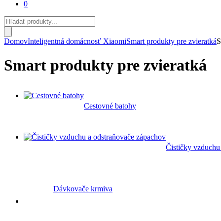
0
Products
search
Domov
Inteligentná domácnosť Xiaomi
Smart produkty pre zvieratká
S
Smart produkty pre zvieratká
Cestovné batohy
Čističky vzduchu
Dávkovače krmiva