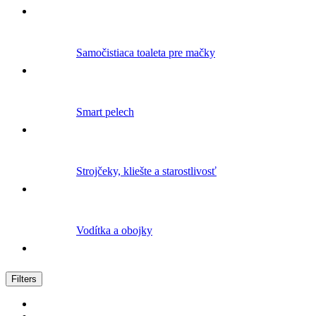
Samočistiaca toaleta pre mačky
Smart pelech
Strojčeky, kliešte a starostlivosť
Vodítka a obojky
Zoradené
Filters
podľa
popularity