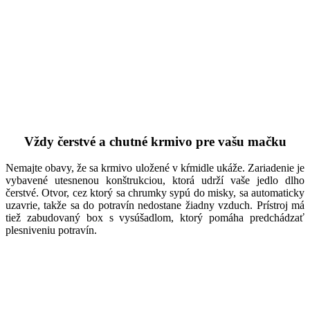
Vždy čerstvé a chutné krmivo pre vašu mačku
Nemajte obavy, že sa krmivo uložené v kŕmidle ukáže. Zariadenie je
vybavené utesnenou konštrukciou, ktorá udrží vaše jedlo dlho
čerstvé. Otvor, cez ktorý sa chrumky sypú do misky, sa automaticky
uzavrie, takže sa do potravín nedostane žiadny vzduch. Prístroj má
tiež zabudovaný box s vysúšadlom, ktorý pomáha predchádzať
plesniveniu potravín.