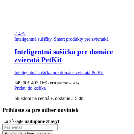
-
14%
Inteligentné sušičky
,
Smart produkty pre zvieratká
Inteligentná sušička pre domáce
zvieratá PetKit
Inteligentná sušička pre domáce zvieratá PetKit
349.00
€
407.16
€
s DPH (
283.74
€
bez dph)
Pridať do košíka
Skladom na centrále, dodanie 3-5 dni
Prihláste sa pre odber noviniek
...a získajte
nadupané zľavy!