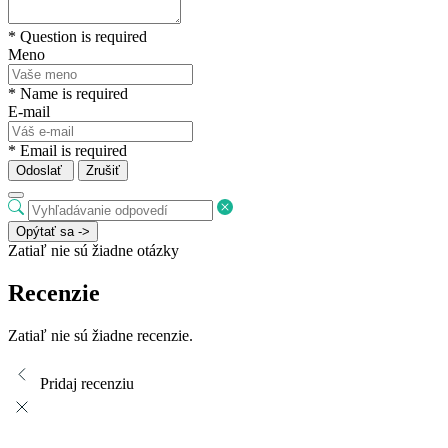
* Question is required
Meno
* Name is required
E-mail
* Email is required
Odoslať
Zrušiť
Opýtať sa ->
Zatiaľ nie sú žiadne otázky
Recenzie
Zatiaľ nie sú žiadne recenzie.
Pridaj recenziu