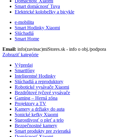
Domácnosť Xiaomi
Smart domácnosť Tuya
Elektrické kolobežky a bicykle
e-mobilita
Smart Hodinky Xiaomi
Slúchadlá
Smart Home
Email:
info(zavinac)miStores.sk - info o obj./podpora
Zobraziť kategórie
Výpredaj
Smartfóny
Inteligentné Hodinky
Slúchadlá a reproduktory
Robotické vysávače Xiaomi
Bezdrôtové tyčové vysávače
Gaming – Herná zóna
Projektory a TV
Kamery a držiaky do auta
Sonické kefky Xiaomi
Starostlivosť o pleť a telo
Bezpečnostné kamery
Smart produkty pre zvieratká
Domácnosť Xiaomi