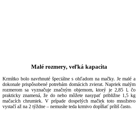
Malé rozmery, veľká kapacita
Krmítko bolo navrhnuté špeciálne s ohľadom na mačky. Je malé a
dokonale prispôsobené potrebám domácich zvierat. Napriek malým
rozmerom sa vyznačuje značným objemom, ktorý je 2,85 l, čo
prakticky znamená, že do neho môžete nasypať približne 1,5 kg
mačacích chrumiek. V prípade dospelých mačiek toto množstvo
vystačí až na 2 týždne – nemusíte teda krmivo dopĺňať príliš často.