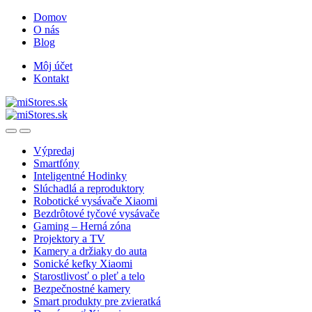
Skip
Skip
Domov
to
to
O nás
navigation
content
Blog
Môj účet
Kontakt
Open
Close
Výpredaj
Smartfóny
Inteligentné Hodinky
Slúchadlá a reproduktory
Robotické vysávače Xiaomi
Bezdrôtové tyčové vysávače
Gaming – Herná zóna
Projektory a TV
Kamery a držiaky do auta
Sonické kefky Xiaomi
Starostlivosť o pleť a telo
Bezpečnostné kamery
Smart produkty pre zvieratká