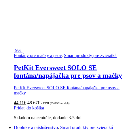
-
9%
Fontány pre mačky a psov
,
Smart produkty pre zvieratká
PetKit Eversweet SOLO SE
fontána/napájačka pre psov a mačky
PetKit Eversweet SOLO SE fontána/napájačka pre psov a
mačky
44.11
€
48.67
€
s DPH (
35.86
€
bez dph)
Pridať do košíka
Skladom na centrále, dodanie 3-5 dni
Doplnky a príslušenstvo
,
Smart produkty pre zvieratká