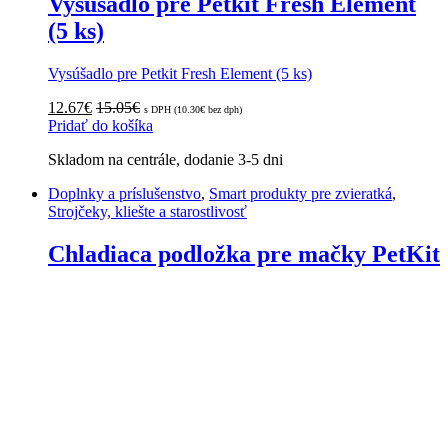
Vysúšadlo pre Petkit Fresh Element
(5 ks)
Vysúšadlo pre Petkit Fresh Element (5 ks)
12.67
€
15.05
€
s DPH (
10.30
€
bez dph)
Pridať do košíka
Skladom na centrále, dodanie 3-5 dni
Doplnky a príslušenstvo
,
Smart produkty pre zvieratká
,
Strojčeky, kliešte a starostlivosť
Chladiaca podložka pre mačky PetKit