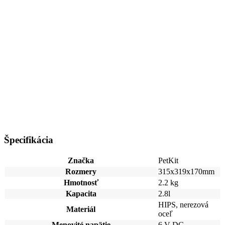
Špecifikácia
Značka
PetKit
Rozmery
315x319x170mm
Hmotnosť
2.2 kg
Kapacita
2.8l
HIPS, nerezová
Materiál
oceľ
Menovité napätie
6 V DC