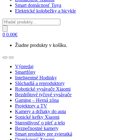
Smart domácnosť Tuya
Elektrické kolobežky a bicykle
Products
search
0
0.00
€
Žiadne produkty v košíku.
Open
Close
Výpredaj
Smartfóny
Inteligentné Hodinky
Slúchadlá a reproduktory
Robotické vysávače Xiaomi
Bezdrôtové tyčové vysávače
Gaming – Herná zóna
Projektory a TV
Kamery a držiaky do auta
Sonické kefky Xiaomi
Starostlivosť o pleť a telo
Bezpečnostné kamery
Smart produkty pre zvieratká
Domácnosť Xiaomi