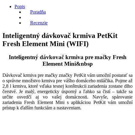
Popis
Poradňa
Recenzie
Inteligentný dávkovač krmiva PetKit
Fresh Element Mini (WIFI)
Inteligentný dávkovač krmiva pre mačky Fresh
Element Mini&nbsp
Dávkovač krmiva pre mačky značky PetKit vám umožní postarať sa
o správne množstvo krmiva pre vášho domáceho miláčika. Pojme až
2,8 l krmiva, ktoré vďaka tesnej konštrukcii zariadenia zostane dlho
čerstvé. Je malý, energeticky úsporný a ľahko sa čistí – takže sa
určite osvedčí aj vo vašej domácnosti. Navyše, spárovanie
zariadenia Fresh Element Mini s aplikáciou PetKit vám umožní
prístup k ďalším funkciám a nastaveniam.