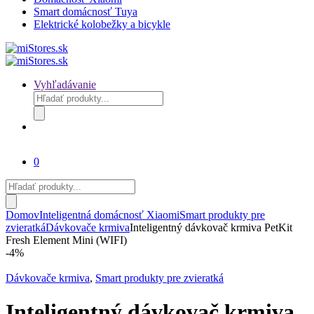
Smart domácnosť Tuya
Elektrické kolobežky a bicykle
Vyhľadávanie
Products
search
0
Products
search
Domov
Inteligentná domácnosť Xiaomi
Smart produkty pre
zvieratká
Dávkovače krmiva
Inteligentný dávkovač krmiva PetKit
Fresh Element Mini (WIFI)
-
4%
Dávkovače krmiva
,
Smart produkty pre zvieratká
Inteligentný dávkovač krmiva