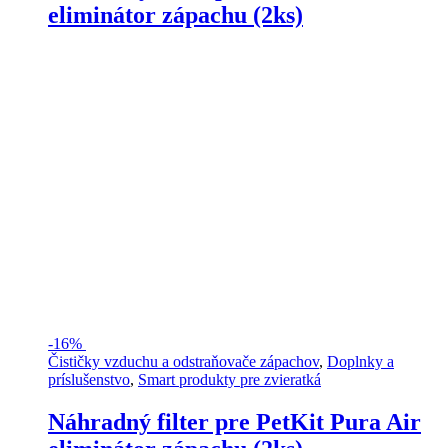
eliminátor zápachu (2ks)
-
16%
Čističky vzduchu a odstraňovače zápachov
,
Doplnky a
príslušenstvo
,
Smart produkty pre zvieratká
Náhradný filter pre PetKit Pura Air