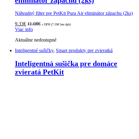
eliminátor zápachu (2ks)
Náhradný filter pre PetKit Pura Air eliminátor zápachu (2ks)
9.33
€
11.08
€
s DPH (
7.59
€
bez dph)
Viac info
Aktuálne nedostupné
Inteligentné sušičky
,
Smart produkty pre zvieratká
Inteligentná sušička pre domáce
zvieratá PetKit