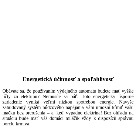
Energetická účinnosť a spoľahlivosť
Obávate sa, že používaním výdajného automatu budete mať vyššie
účty za elektrinu? Nemusíte sa báť! Toto energeticky úsporné
zariadenie vyniká veľmi nízkou spotrebou energie. Navyše
zabudovaný systém núdzového napájania vám umožní kŕmiť vašu
mačku bez prerušenia – aj keď vypadne elektrina! Bez ohľadu na
situáciu bude mať váš domáci miláčik vždy k dispozícii správnu
porciu krmiva.