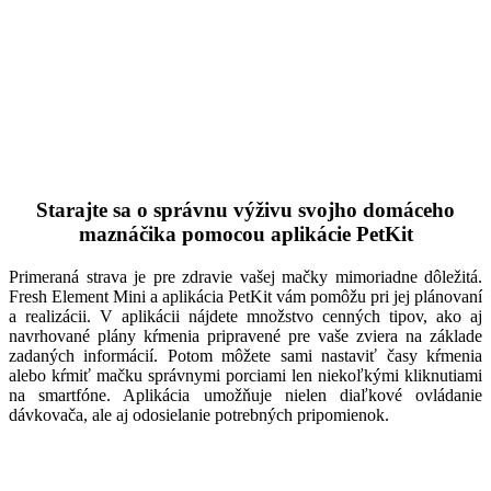
Starajte sa o správnu výživu svojho domáceho
maznáčika pomocou aplikácie PetKit
Primeraná strava je pre zdravie vašej mačky mimoriadne dôležitá.
Fresh Element Mini a aplikácia PetKit vám pomôžu pri jej plánovaní
a realizácii. V aplikácii nájdete množstvo cenných tipov, ako aj
navrhované plány kŕmenia pripravené pre vaše zviera na základe
zadaných informácií. Potom môžete sami nastaviť časy kŕmenia
alebo kŕmiť mačku správnymi porciami len niekoľkými kliknutiami
na smartfóne. Aplikácia umožňuje nielen diaľkové ovládanie
dávkovača, ale aj odosielanie potrebných pripomienok.