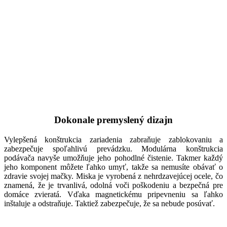
Dokonale premyslený dizajn
Vylepšená konštrukcia zariadenia zabraňuje zablokovaniu a
zabezpečuje spoľahlivú prevádzku. Modulárna konštrukcia
podávača navyše umožňuje jeho pohodlné čistenie. Takmer každý
jeho komponent môžete ľahko umyť, takže sa nemusíte obávať o
zdravie svojej mačky. Miska je vyrobená z nehrdzavejúcej ocele, čo
znamená, že je trvanlivá, odolná voči poškodeniu a bezpečná pre
domáce zvieratá. Vďaka magnetickému pripevneniu sa ľahko
inštaluje a odstraňuje. Taktiež zabezpečuje, že sa nebude posúvať.