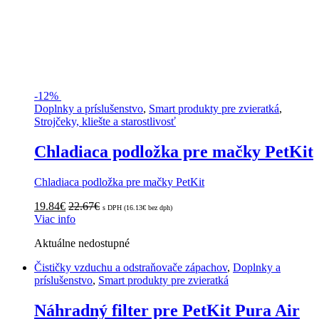
-
12%
Doplnky a príslušenstvo
,
Smart produkty pre zvieratká
,
Strojčeky, kliešte a starostlivosť
Chladiaca podložka pre mačky PetKit
Chladiaca podložka pre mačky PetKit
19.84
€
22.67
€
s DPH (
16.13
€
bez dph)
Viac info
Aktuálne nedostupné
Čističky vzduchu a odstraňovače zápachov
,
Doplnky a
príslušenstvo
,
Smart produkty pre zvieratká
Náhradný filter pre PetKit Pura Air