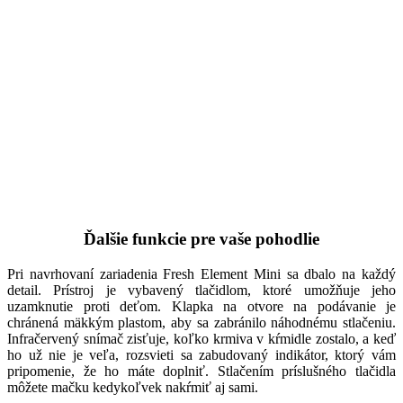
Ďalšie funkcie pre vaše pohodlie
Pri navrhovaní zariadenia Fresh Element Mini sa dbalo na každý
detail. Prístroj je vybavený tlačidlom, ktoré umožňuje jeho
uzamknutie proti deťom. Klapka na otvore na podávanie je
chránená mäkkým plastom, aby sa zabránilo náhodnému stlačeniu.
Infračervený snímač zisťuje, koľko krmiva v kŕmidle zostalo, a keď
ho už nie je veľa, rozsvieti sa zabudovaný indikátor, ktorý vám
pripomenie, že ho máte doplniť. Stlačením príslušného tlačidla
môžete mačku kedykoľvek nakŕmiť aj sami.