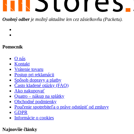
Osobný odber
je možný aktuálne len cez zásielkovňu (Packetu).
Pomocník
O nás
Kontakt
Vrátenie tovaru
Postup pri reklamácii
Spôsob dopravy a platby
Často kladené otázky (FAQ)
Ako nakupovať
Quatro – nákup na splátky
Obchodné podmienky
Poučenie spotrebiteľa o práve odstúpiť od zmluvy
GDPR
Informácie o cookies
Najnovšie články