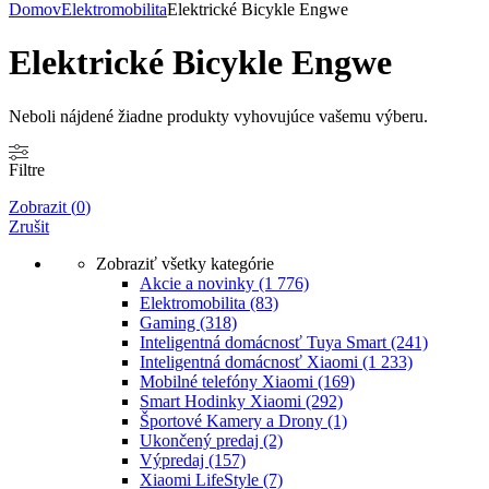
Domov
Elektromobilita
Elektrické Bicykle Engwe
Elektrické Bicykle Engwe
Neboli nájdené žiadne produkty vyhovujúce vašemu výberu.
Filtre
Zobrazit
(
0
)
Zrušit
Zobraziť všetky kategórie
Akcie a novinky
(1 776)
Elektromobilita
(83)
Gaming
(318)
Inteligentná domácnosť Tuya Smart
(241)
Inteligentná domácnosť Xiaomi
(1 233)
Mobilné telefóny Xiaomi
(169)
Smart Hodinky Xiaomi
(292)
Športové Kamery a Drony
(1)
Ukončený predaj
(2)
Výpredaj
(157)
Xiaomi LifeStyle
(7)