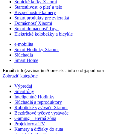
Sonické kefky Xiaomi
Starostlivosť o pleť a telo
Bezpečnostné kamery
Smart produkty pre zvieratká
Domácnosť Xiaomi
Smart domácnosť Tuya
Elektrické kolobežky a bicykle
e-mobilita
Smart Hodinky Xiaomi
Slúchadlá
Smart Home
Email:
info(zavinac)miStores.sk - info o obj./podpora
Zobraziť kategórie
Výpredaj
Smartfóny
Inteligentné Hodinky
Slúchadlá a reproduktory
Robotické vysávače Xiaomi
Bezdrôtové tyčové vysávače
Gaming – Herná zóna
Projektory a TV
Kamery a držiaky do auta