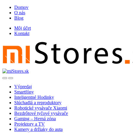
Skip
Skip
Domov
to
to
O nás
navigation
content
Blog
Môj účet
Kontakt
Open
Close
Výpredaj
Smartfóny
Inteligentné Hodinky
Slúchadlá a reproduktory
Robotické vysávače Xiaomi
Bezdrôtové tyčové vysávače
Gaming – Herná zóna
Projektory a TV
Kamery a držiaky do auta