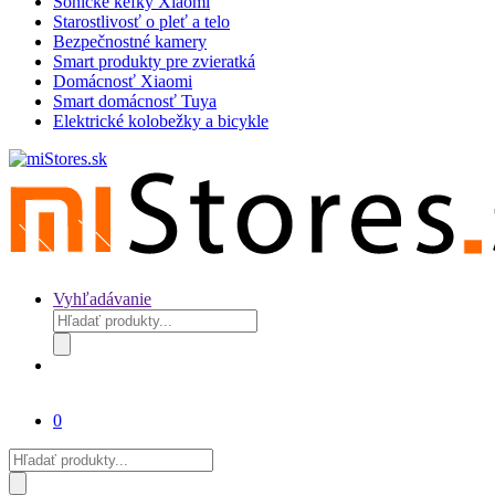
Sonické kefky Xiaomi
Starostlivosť o pleť a telo
Bezpečnostné kamery
Smart produkty pre zvieratká
Domácnosť Xiaomi
Smart domácnosť Tuya
Elektrické kolobežky a bicykle
Vyhľadávanie
Products
search
0
Products
search