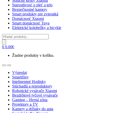
Sonické kefky Xiaomi
Starostlivosť o pleť a telo
Bezpečnostné kamery
Smart produkty pre zvieratká
Domácnosť Xiaomi
Smart domácnosť Tuya
Elektrické kolobežky a bicykle
Products
search
0
0.00
€
Žiadne produkty v košíku.
Open
Close
Výpredaj
Smartfóny
Inteligentné Hodinky
Slúchadlá a reproduktory
Robotické vysávače Xiaomi
Bezdrôtové tyčové vysávače
Gaming – Herná zóna
Projektory a TV
Kamery a držiaky do auta