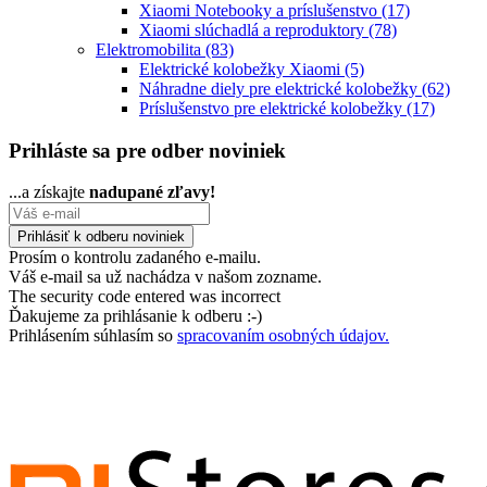
Xiaomi Notebooky a príslušenstvo
(17)
Xiaomi slúchadlá a reproduktory
(78)
Elektromobilita
(83)
Elektrické kolobežky Xiaomi
(5)
Náhradne diely pre elektrické kolobežky
(62)
Príslušenstvo pre elektrické kolobežky
(17)
Prihláste sa pre odber noviniek
...a získajte
nadupané zľavy!
Prosím o kontrolu zadaného e-mailu.
Váš e-mail sa už nachádza v našom zozname.
The security code entered was incorrect
Ďakujeme za prihlásanie k odberu :-)
Prihlásením súhlasím so
spracovaním osobných údajov.