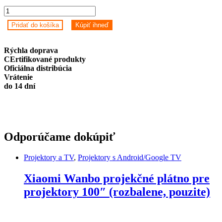
Xiaomi
Wanbo
Pridať do košíka
Kúpiť ihneď
Projektor
TT
Prenosný
Rýchla doprava
Full
CErtifikované produkty
HD
Oficiálna distribúcia
1080p
Vrátenie
s
do 14 dní
certifikáciou
Netflix
Black
EU
quantity
Odporúčame dokúpiť
Projektory a TV
,
Projektory s Android/Google TV
Xiaomi Wanbo projekčné plátno pre
projektory 100″ (rozbalene, pouzite)