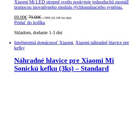
Xiaomi Mi LED stropné svetlo poskytuje jednoduchú montáž
pomocou inovatívneho modulu rýchloupínacieho systému.
69.00
€
79.00
€
s DPH (
56.10
€
bez dph)
Pridať do košíka
Skladom, dodanie 1-3 dni
Inteligentná domácnosť Xiaomi
,
Xiaomi náhradné hlavice pre
kefky
Náhradné hlavice pre Xiaomi Mi
Sonickú kefku (3ks) – Standard