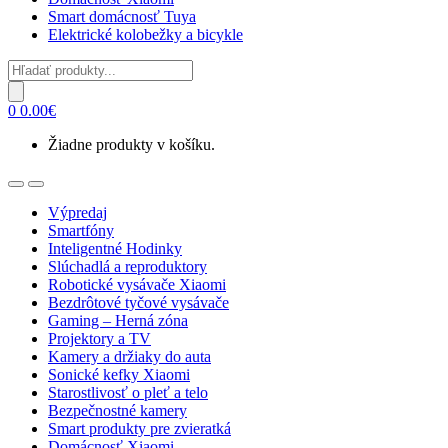
Smart domácnosť Tuya
Elektrické kolobežky a bicykle
Products
search
0
0.00
€
Žiadne produkty v košíku.
Open
Close
Výpredaj
Smartfóny
Inteligentné Hodinky
Slúchadlá a reproduktory
Robotické vysávače Xiaomi
Bezdrôtové tyčové vysávače
Gaming – Herná zóna
Projektory a TV
Kamery a držiaky do auta
Sonické kefky Xiaomi
Starostlivosť o pleť a telo
Bezpečnostné kamery
Smart produkty pre zvieratká
Domácnosť Xiaomi