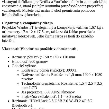
vlastnými tlačidlami pre Netflix a YouTube a funkciu automatického
zaostrovania, ktorá jediným kliknutím prispôsobí obraz projekčnej
vzdialenosti. Môžete tiež nastaviť uhol premietania pomocou
lichobežníkovej korekcie.
Elegantný a kompaktný dizajn
Projektor Wanbo TT je elegantný a kompaktný, váži len 1,67 kg a
má rozmery 17 x 12 x 17,5 cm, takže sa dá ľahko prenášať a
inštalovať kdekoľvek. Jeho čierna farba sa hodí do každého
interiéru.
Vlastnosti: Vhodné na použitie v domácnosti:
Rozmery (ŠxHxV): 150 x 140 x 110 mm
Hmotnosť: 900 gramov
Optický výkon:
Kontrastný pomer (typický): 3000:1
Natívne rozlíšenie: Rozlíšenie: 1,5 mm: 1920 x 1080
pixelov
Technológia premietania: Rozlíšenie: 1,5 × 2,5 × 3,5
mm: LCD
Jas projektora: 650 ANSI lúmenov
Projekčná vzdialenosť: 1,1 – 3,3 metra
Rozhranie: HDMI Jack 3.5 USB 2.0 Wi-Fi 2.4G 5G
Bluetooth 5.1