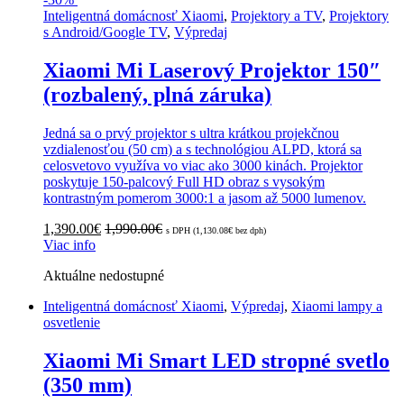
Inteligentná domácnosť Xiaomi
,
Projektory a TV
,
Projektory
s Android/Google TV
,
Výpredaj
Xiaomi Mi Laserový Projektor 150″
(rozbalený, plná záruka)
Jedná sa o prvý projektor s ultra krátkou projekčnou
vzdialenosťou (50 cm) a s technológiou ALPD, ktorá sa
celosvetovo využíva vo viac ako 3000 kinách. Projektor
poskytuje 150-palcový Full HD obraz s vysokým
kontrastným pomerom 3000:1 a jasom až 5000 lumenov.
1,390.00
€
1,990.00
€
s DPH (
1,130.08
€
bez dph)
Viac info
Aktuálne nedostupné
Inteligentná domácnosť Xiaomi
,
Výpredaj
,
Xiaomi lampy a
osvetlenie
Xiaomi Mi Smart LED stropné svetlo
(350 mm)