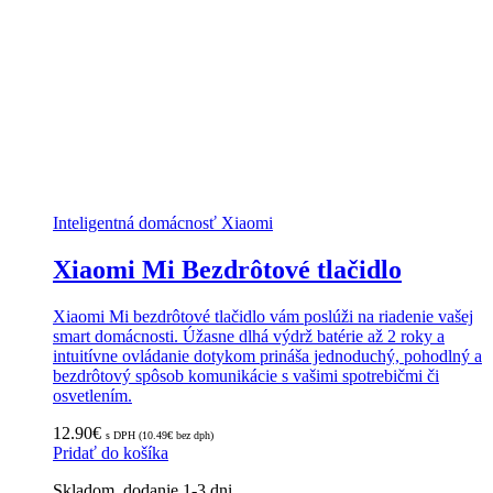
Inteligentná domácnosť Xiaomi
Xiaomi Mi Bezdrôtové tlačidlo
Xiaomi Mi bezdrôtové tlačidlo vám poslúži na riadenie vašej
smart domácnosti. Úžasne dlhá výdrž batérie až 2 roky a
intuitívne ovládanie dotykom prináša jednoduchý, pohodlný a
bezdrôtový spôsob komunikácie s vašimi spotrebičmi či
osvetlením.
12.90
€
s DPH (
10.49
€
bez dph)
Pridať do košíka
Skladom, dodanie 1-3 dni