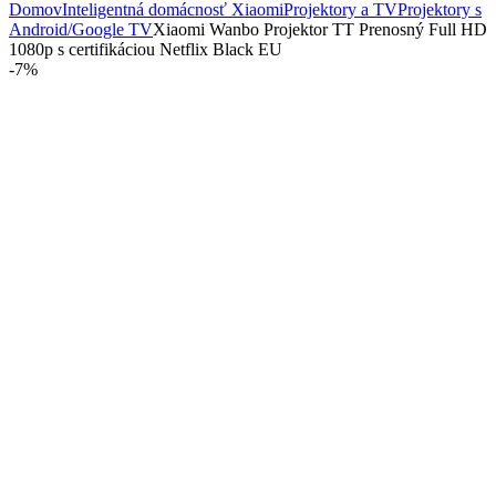
Domov
Inteligentná domácnosť Xiaomi
Projektory a TV
Projektory s
Android/Google TV
Xiaomi Wanbo Projektor TT Prenosný Full HD
1080p s certifikáciou Netflix Black EU
-
7%