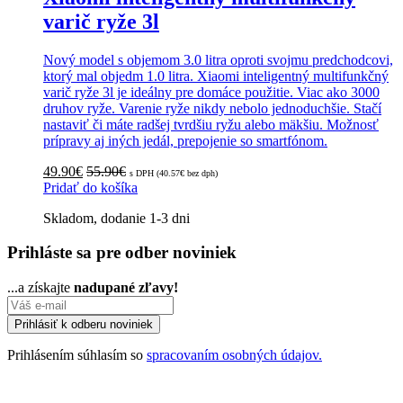
varič ryže 3l
Nový model s objemom 3.0 litra oproti svojmu predchodcovi,
ktorý mal objedm 1.0 litra. Xiaomi inteligentný multifunkčný
varič ryže 3l je ideálny pre domáce použitie. Viac ako 3000
druhov ryže. Varenie ryže nikdy nebolo jednoduchšie. Stačí
nastaviť či máte radšej tvrdšiu ryžu alebo mäkšiu. Možnosť
prípravy aj iných jedál, prepojenie so smartfónom.
49.90
€
55.90
€
s DPH (
40.57
€
bez dph)
Pridať do košíka
Skladom, dodanie 1-3 dni
Prihláste sa pre odber noviniek
...a získajte
nadupané zľavy!
Prihlásením súhlasím so
spracovaním osobných údajov.