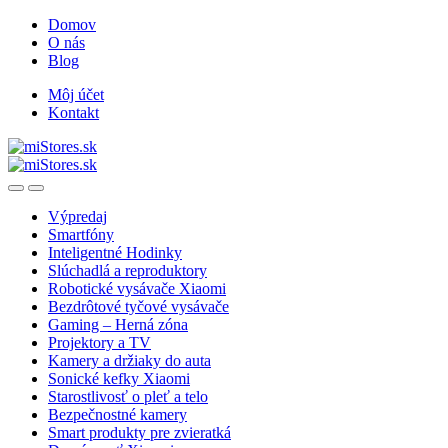
Skip
Skip
Domov
to
to
O nás
navigation
content
Blog
Môj účet
Kontakt
Open
Close
Výpredaj
Smartfóny
Inteligentné Hodinky
Slúchadlá a reproduktory
Robotické vysávače Xiaomi
Bezdrôtové tyčové vysávače
Gaming – Herná zóna
Projektory a TV
Kamery a držiaky do auta
Sonické kefky Xiaomi
Starostlivosť o pleť a telo
Bezpečnostné kamery
Smart produkty pre zvieratká