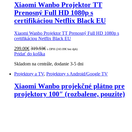
Xiaomi Wanbo Projektor TT
Prenosný Full HD 1080p s
certifikáciou Netflix Black EU
Xiaomi Wanbo Projektor TT Prenosný Full HD 1080p s
certifikáciou Netflix Black EU
299.00
€
319.93
€
s DPH (
243.09
€
bez dph)
Pridať do košíka
Skladom na centrále, dodanie 3-5 dni
Projektory a TV
,
Projektory s Android/Google TV
Xiaomi Wanbo projekčné plátno pre
projektory 100″ (rozbalene, pouzite)