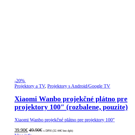
-
20%
Projektory a TV
,
Projektory s Android/Google TV
Xiaomi Wanbo projekčné plátno pre
projektory 100″ (rozbalene, pouzite)
Xiaomi Wanbo projekčné plátno pre projektory 100″
39.90
€
49.90
€
s DPH (
32.44
€
bez dph)