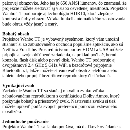
palcovej obrazovke. Jeho jas je 650 ANSI lúmenov, čo znamená, že
projekcie môžete sledovať aj v slabo osvetlenej miestnosti. Projektor
Wanbo TT podporuje aj technológiu HDR10, ktorá zlepšuje
kontrast a farby obrazu. Vďaka funkcii automatického zaostrovania
bude obraz vždy jasný a ostrý.
Bohatý obsah
Projektor Wanbo TT je vybavený systémom, ktorý vám umožní
stiahnuť si zo zabudovaného obchodu populárne aplikácie, ako sú
Netflix a YouTube. Prostredníctvom portov HDMI a USB môžete
pripojiť aj svoje obľúbené zariadenia, napríklad počítač, hernú
konzolu, flash disk alebo pevný disk. Wanbo TT podporuje aj
dvojpásmové 2,4 GHz 5 GHz WiFi a bezdrôtové pripojenie
Bluetooth 5.1, takže môžete streamovať obsah z telefónu alebo
tabletu alebo pripojiť bezdrôtové reproduktory či slúchadlá.
Vynikajúci zvuk
Zariadenie Wanbo TT sa stará aj o kvalitu zvuku vďaka
zabudovanému reproduktoru s certifikáciou Dolby Atmos, ktorý
poskytuje bohatý a priestorový zvuk. Nastavenia zvuku si tiež
môžete upraviť podľa svojich preferencií pomocou vstavaného
ekvalizéra.
Jednoduché používanie
Projektor Wanbo TT sa ľahko používa, má diaľkové ovládanie s