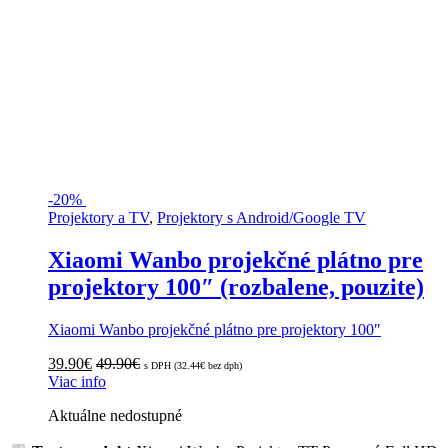
-
20%
Projektory a TV
,
Projektory s Android/Google TV
Xiaomi Wanbo projekčné plátno pre
projektory 100″ (rozbalene, pouzite)
Xiaomi Wanbo projekčné plátno pre projektory 100″
39.90
€
49.90
€
s DPH (
32.44
€
bez dph)
Viac info
Aktuálne nedostupné