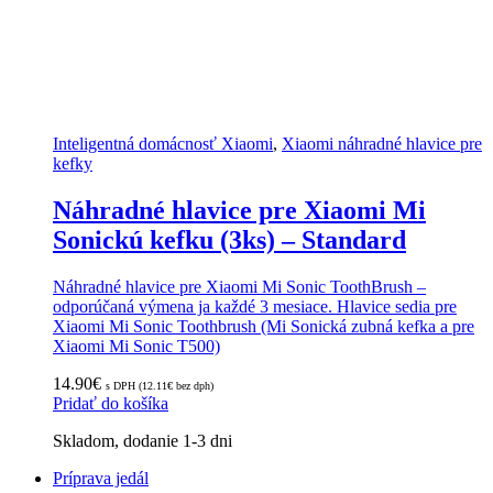
Inteligentná domácnosť Xiaomi
,
Xiaomi náhradné hlavice pre
kefky
Náhradné hlavice pre Xiaomi Mi
Sonickú kefku (3ks) – Standard
Náhradné hlavice pre Xiaomi Mi Sonic ToothBrush –
odporúčaná výmena ja každé 3 mesiace. Hlavice sedia pre
Xiaomi Mi Sonic Toothbrush (Mi Sonická zubná kefka a pre
Xiaomi Mi Sonic T500)
14.90
€
s DPH (
12.11
€
bez dph)
Pridať do košíka
Skladom, dodanie 1-3 dni
Príprava jedál