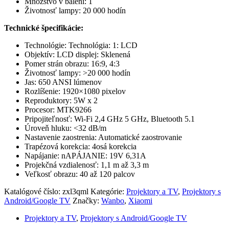
Množstvo v balení: 1
Životnosť lampy: 20 000 hodín
Technické špecifikácie:
Technológie: Technológia: 1: LCD
Objektív: LCD displej: Sklenená
Pomer strán obrazu: 16:9, 4:3
Životnosť lampy: >20 000 hodín
Jas: 650 ANSI lúmenov
Rozlíšenie: 1920×1080 pixelov
Reproduktory: 5W x 2
Procesor: MTK9266
Pripojiteľnosť: Wi-Fi 2,4 GHz 5 GHz, Bluetooth 5.1
Úroveň hluku: <32 dB/m
Nastavenie zaostrenia: Automatické zaostrovanie
Trapézová korekcia: 4osá korekcia
Napájanie: nAPÁJANIE: 19V 6,31A
Projekčná vzdialenosť: 1,1 m až 3,3 m
Veľkosť obrazu: 40 až 120 palcov
Katalógové číslo:
zxl3qml
Kategórie:
Projektory a TV
,
Projektory s
Android/Google TV
Značky:
Wanbo
,
Xiaomi
Projektory a TV
,
Projektory s Android/Google TV