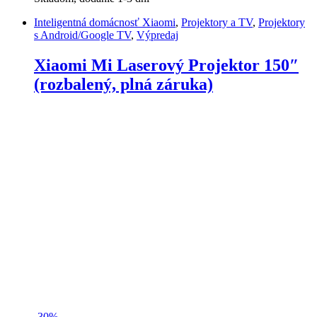
Inteligentná domácnosť Xiaomi
,
Projektory a TV
,
Projektory
s Android/Google TV
,
Výpredaj
Xiaomi Mi Laserový Projektor 150″
(rozbalený, plná záruka)
-
30%