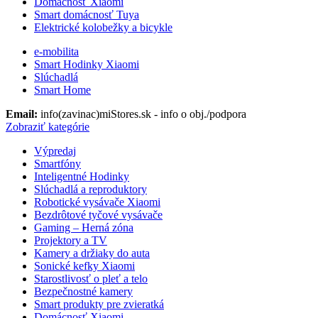
Domácnosť Xiaomi
Smart domácnosť Tuya
Elektrické kolobežky a bicykle
e-mobilita
Smart Hodinky Xiaomi
Slúchadlá
Smart Home
Email:
info(zavinac)miStores.sk - info o obj./podpora
Zobraziť kategórie
Výpredaj
Smartfóny
Inteligentné Hodinky
Slúchadlá a reproduktory
Robotické vysávače Xiaomi
Bezdrôtové tyčové vysávače
Gaming – Herná zóna
Projektory a TV
Kamery a držiaky do auta
Sonické kefky Xiaomi
Starostlivosť o pleť a telo
Bezpečnostné kamery
Smart produkty pre zvieratká
Domácnosť Xiaomi