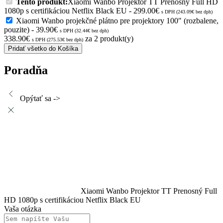
Tento produkt:
Xiaomi Wanbo Projektor TT Prenosný Full HD
1080p s certifikáciou Netflix Black EU
-
299.00
€
s DPH (
243.09
€
bez dph)
Xiaomi Wanbo projekčné plátno pre projektory 100″ (rozbalene,
pouzite)
-
39.90
€
s DPH (
32.44
€
bez dph)
338.90
€
za
2
produkt(y)
s DPH (
275.53
€
bez dph)
Pridať všetko do Košíka
Poradňa
Opýtať sa ->
Xiaomi Wanbo Projektor TT Prenosný Full
HD 1080p s certifikáciou Netflix Black EU
Vaša otázka