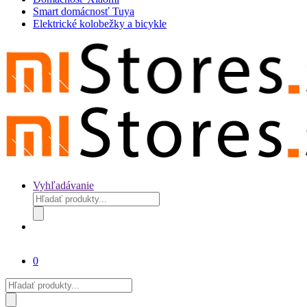
Smart domácnosť Tuya
Elektrické kolobežky a bicykle
Vyhľadávanie
Products
search
0
Products
search